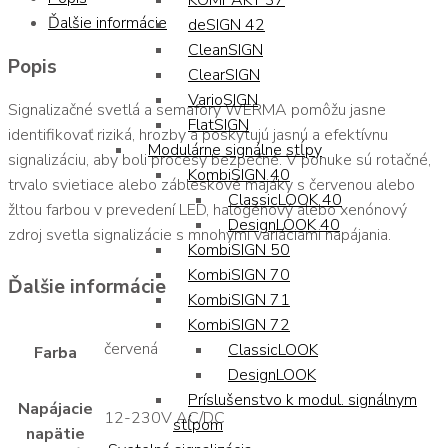
KOMPAKT 37
Ďalšie informácie
deSIGN 42
CleanSIGN
Popis
ClearSIGN
VarioSIGN
Signalizačné svetlá a semafory WERMA pomôžu jasne
FlatSIGN
identifikovať riziká, hrozby a poskytujú jasnú a efektívnu
Modulárne signálne stĺpy
signalizáciu, aby boli procesy bezpečné. V ponuke sú rotačné,
KombiSIGN 40
trvalo svietiace alebo zábleskové majáky s červenou alebo
ClassicLOOK 40
žltou farbou v prevedení LED, halogénový alebo xenónový
DesignLOOK 40
zdroj svetla signalizácie s mnohými variáciami napájania.
KombiSIGN 50
KombiSIGN 70
Ďalšie informácie
KombiSIGN 71
KombiSIGN 72
červená
ClassicLOOK
Farba
DesignLOOK
Príslušenstvo k modul. signálnym
Napájacie
12-230V AC/DC
stĺpom
napätie