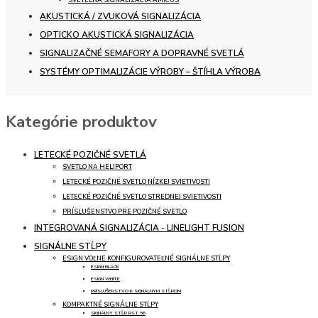
SVETELNÁ SIGNALIZÁCIA AMICUS
AKUSTICKÁ / ZVUKOVÁ SIGNALIZÁCIA
OPTICKO AKUSTICKÁ SIGNALIZÁCIA
SIGNALIZAČNÉ SEMAFORY A DOPRAVNÉ SVETLÁ
SYSTÉMY OPTIMALIZÁCIE VÝROBY – ŠTÍHLA VÝROBA
Kategórie produktov
LETECKÉ POZIČNÉ SVETLÁ
SVETLO NA HELIPORT
LETECKÉ POZIČNÉ SVETLO NÍZKEJ SVIETIVOSTI
LETECKÉ POZIČNÉ SVETLO STREDNEJ SVIETIVOSTI
PRÍSLUŠENSTVO PRE POZIČNÉ SVETLO
INTEGROVANÁ SIGNALIZÁCIA - LINELIGHT FUSION
SIGNÁLNE STĹPY
ESIGN VOĽNE KONFIGUROVATEĽNÉ SIGNÁLNE STĹPY
ESIGN BLACK
ESIGN WHITE
PRÍSLUŠENSTVO K SIGNÁLNYM STĹPOM
KOMPAKTNÉ SIGNÁLNE STĹPY
SIGNÁLNY STĹP RST 56