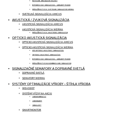
ROTAČNÉ ZRKADLOVÉ MAJÁKY
INTEGROVANÁ SIGNALIZÁCIA - LINELIGHT FUSION
PRÍSLUŠENSTVO K SVETELNEJ SIGNALIZÁCII WERMA
SVETELNÁ SIGNALIZÁCIA AMICUS
AKUSTICKÁ / ZVUKOVÁ SIGNALIZÁCIA
AKUSTICKÁ SIGNALIZÁCIA AMICUS
AKUSTICKÁ SIGNALIZÁCIA WERMA
PRÍSLUŠENSTVO K AKUSTICKEJ SIGNALIZÁCII
OPTICKO AKUSTICKÁ SIGNALIZÁCIA
OPTICKO AKUSTICKÁ SIGNALIZÁCIA AMICUS
OPTICKO AKUSTICKÁ SIGNALIZÁCIA WERMA
LED OPTICKO AKUSTICKÁ SIGNALIZÁCIA
OPTICKO AKUSTICKÁ SIGNALIZÁCIA
INTEGROVANÁ SIGNALIZÁCIA - LINELIGHT FUSION
PRÍSLUŠENSTVO KU KOMBINOVANEJ SIGNALIZÁCII
SIGNALIZAČNÉ SEMAFORY A DOPRAVNÉ SVETLÁ
DOPRAVNÉ SVETLÁ
SEMAFORY WERMA
SYSTÉMY OPTIMALIZÁCIE VÝROBY – ŠTÍHLA VÝROBA
WEASSIST
SYSTÉMY VÝZVY NA AKCIU
ANDONWIRELESS
ANDONLIGHT
SIGNALSET
SMARTMONITOR