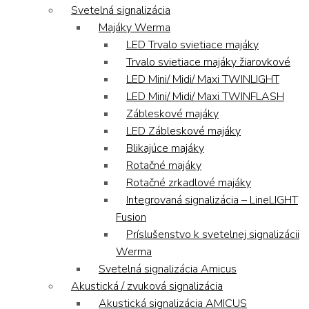
Svetelná signalizácia
Majáky Werma
LED Trvalo svietiace majáky
Trvalo svietiace majáky žiarovkové
LED Mini/ Midi/ Maxi TWINLIGHT
LED Mini/ Midi/ Maxi TWINFLASH
Zábleskové majáky
LED Zábleskové majáky
Blikajúce majáky
Rotačné majáky
Rotačné zrkadlové majáky
Integrovaná signalizácia – LineLIGHT
Fusion
Príslušenstvo k svetelnej signalizácii
Werma
Svetelná signalizácia Amicus
Akustická / zvuková signalizácia
Akustická signalizácia AMICUS