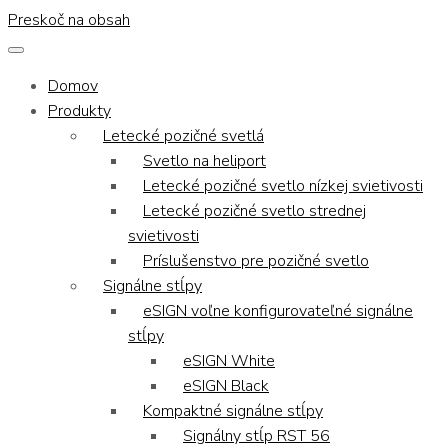
Preskoč na obsah
Domov
Produkty
Letecké pozičné svetlá
Svetlo na heliport
Letecké pozičné svetlo nízkej svietivosti
Letecké pozičné svetlo strednej
svietivosti
Príslušenstvo pre pozičné svetlo
Signálne stĺpy
eSIGN voľne konfigurovateľné signálne
stĺpy
eSIGN White
eSIGN Black
Kompaktné signálne stĺpy
Signálny stĺp RST 56