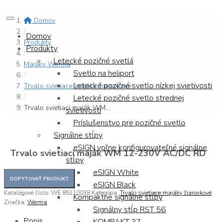
Domov
/
Domov
Produkty
Produkty
/
Letecké pozičné svetlá
Majáky Werma
Svetlo na heliport
/
Letecké pozičné svetlo nízkej svietivosti
Trvalo svietiace majáky žiarovkové
/
Letecké pozičné svetlo strednej
Trvalo svietiaci maják WM...
svietivosti
Príslušenstvo pre pozičné svetlo
Signálne stĺpy
eSIGN voľne konfigurovateľné signálne
Trvalo svietiaci maják WM 12-230V AC/DC RD
stĺpy
eSIGN White
eSIGN Black
Katalógové číslo:
WE 85110038
Kategória:
Trvalo svietiace majáky žiarovkové
Kompaktné signálne stĺpy
Značka:
Werma
Signálny stĺp RST 56
Popis