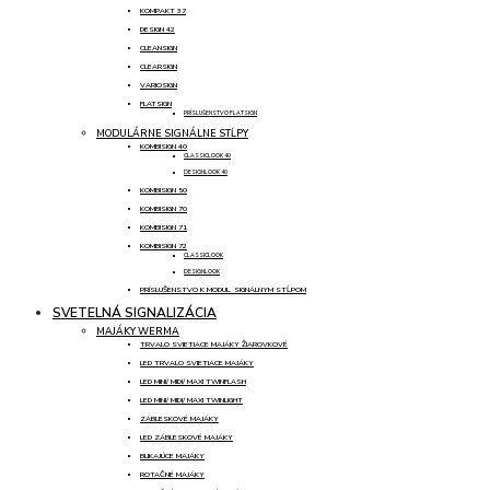
KOMPAKT 37
DESIGN 42
CLEANSIGN
CLEARSIGN
VARIOSIGN
FLATSIGN
PRÍSLUŠENSTVO FLATSIGN
MODULÁRNE SIGNÁLNE STĹPY
KOMBISIGN 40
CLASSICLOOK 40
DESIGNLOOK 40
KOMBISIGN 50
KOMBISIGN 70
KOMBISIGN 71
KOMBISIGN 72
CLASSICLOOK
DESIGNLOOK
PRÍSLUŠENSTVO K MODUL. SIGNÁLNYM STĹPOM
SVETELNÁ SIGNALIZÁCIA
MAJÁKY WERMA
TRVALO SVIETIACE MAJÁKY ŽIAROVKOVÉ
LED TRVALO SVIETIACE MAJÁKY
LED MINI/ MIDI/ MAXI TWINFLASH
LED MINI/ MIDI/ MAXI TWINLIGHT
ZÁBLESKOVÉ MAJÁKY
LED ZÁBLESKOVÉ MAJÁKY
BLIKAJÚCE MAJÁKY
ROTAČNÉ MAJÁKY