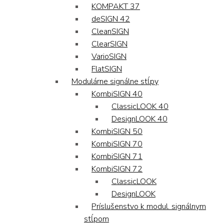
KOMPAKT 37
deSIGN 42
CleanSIGN
ClearSIGN
VarioSIGN
FlatSIGN
Modulárne signálne stĺpy
KombiSIGN 40
ClassicLOOK 40
DesignLOOK 40
KombiSIGN 50
KombiSIGN 70
KombiSIGN 71
KombiSIGN 72
ClassicLOOK
DesignLOOK
Príslušenstvo k modul. signálnym
stĺpom