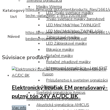
Svetelná signalizácia
Majáky Werma
https://amicussk.sk/content/products_files/1661
Katalogový
LED Trvalo svietiace majáky
techn.-datasheet-1-85110038.pdf
list
Trvalo svietiace majáky žiarovkové
LED Mini/ Midi/ Maxi TWINLIGHT
LED Mini/ Midi/ Maxi TWINFLASH
https://amicussk.sk/content/products_files/1661
Návod
Zábleskové majáky
bedienungsanleitung85010008.pdf
LED Zábleskové majáky
Blikajúce majáky
Rotačné majáky
Súvisiace produkty
Rotačné zrkadlové majáky
Integrovaná signalizácia – LineLIGHT
Fusion
Príslušenstvo k svetelnej signalizácii
Elektronický bzučiak EM prerušovaný-
Werma
Svetelná signalizácia Amicus
pulzný tón 24V AC/DC BK
Akustická / zvuková signalizácia
Akustická signalizácia AMICUS
Viac info