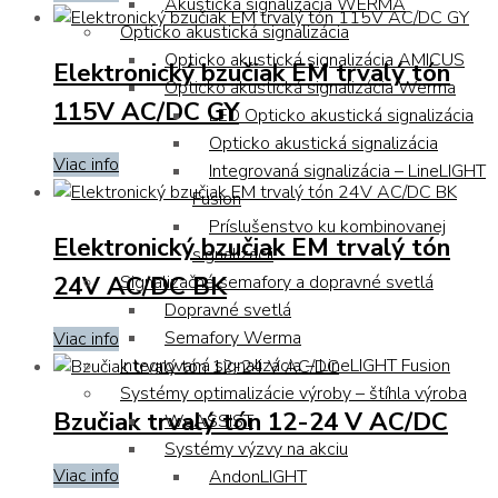
Akustická signalizácia WERMA
Opticko akustická signalizácia
Opticko akustická signalizácia AMICUS
Elektronický bzučiak EM trvalý tón
Opticko akustická signalizácia Werma
115V AC/DC GY
LED Opticko akustická signalizácia
Opticko akustická signalizácia
Viac info
Integrovaná signalizácia – LineLIGHT
Fusion
Príslušenstvo ku kombinovanej
Elektronický bzučiak EM trvalý tón
signalizácii
24V AC/DC BK
Signalizačné semafory a dopravné svetlá
Dopravné svetlá
Semafory Werma
Viac info
Integrovaná signalizácia – LineLIGHT Fusion
Systémy optimalizácie výroby – štíhla výroba
Bzučiak trvalý tón 12-24 V AC/DC
WeASSIST
Systémy výzvy na akciu
Viac info
AndonLIGHT