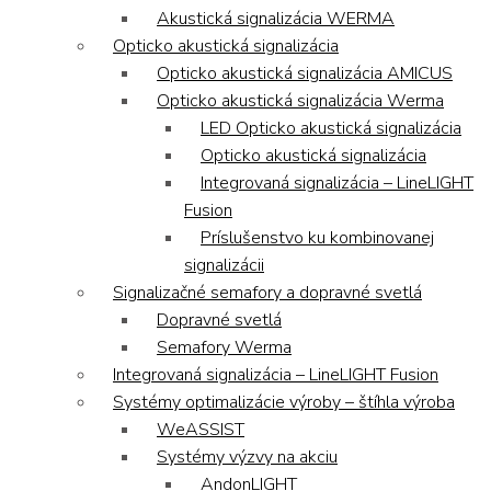
Akustická signalizácia WERMA
Opticko akustická signalizácia
Opticko akustická signalizácia AMICUS
Opticko akustická signalizácia Werma
LED Opticko akustická signalizácia
Opticko akustická signalizácia
Integrovaná signalizácia – LineLIGHT
Fusion
Príslušenstvo ku kombinovanej
signalizácii
Signalizačné semafory a dopravné svetlá
Dopravné svetlá
Semafory Werma
Integrovaná signalizácia – LineLIGHT Fusion
Systémy optimalizácie výroby – štíhla výroba
WeASSIST
Systémy výzvy na akciu
AndonLIGHT