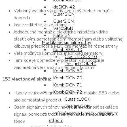
KOMPAKT 37
deSIGN 42
Výkonný vysoko výkonný svetelný efekt smerujúci
CleanSIGN
dopredu
ClearSIGN
Jasne viditeľné, aj zo strany
VarioSIGN
Jednoduchá montáž a elektrická inštalácia vďaka
FlatSIGN
elastickým, samotesniacim membránam alebo voliteľnej
Modulárne signálne stĺpy
káblovej priechodke M20 pre montáž na rôzne strany
KombiSIGN 40
Veľa možných kombinácií (napríklad semafory)
ClassicLOOK 40
Tam, kde je obmedzený priestor: k dispozícii je
DesignLOOK 40
viacfarebná verzia až so siedmimi farbami
KombiSIGN 50
KombiSIGN 70
153 viactónová siréna:
KombiSIGN 71
KombiSIGN 72
Hlasný zvukový signál na doplnenie majáka 853 alebo
ClassicLOOK
ako samostatný produkt
DesignLOOK
Osem signálnych tónov na výber a možnosť eskalácie
Príslušenstvo k modul. signálnym
signálu pomocou troch rôznych externe spúšťacích
stĺpom
tónov