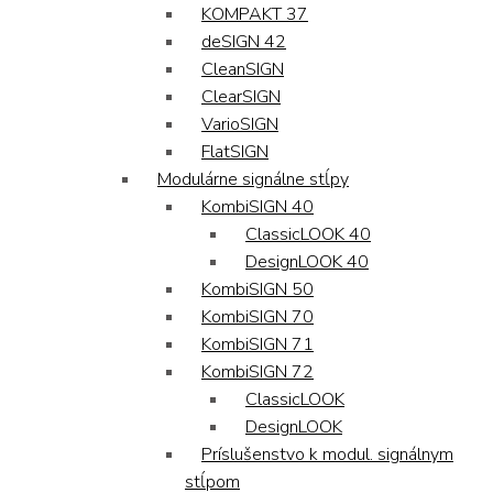
KOMPAKT 37
deSIGN 42
CleanSIGN
ClearSIGN
VarioSIGN
FlatSIGN
Modulárne signálne stĺpy
KombiSIGN 40
ClassicLOOK 40
DesignLOOK 40
KombiSIGN 50
KombiSIGN 70
KombiSIGN 71
KombiSIGN 72
ClassicLOOK
DesignLOOK
Príslušenstvo k modul. signálnym
stĺpom