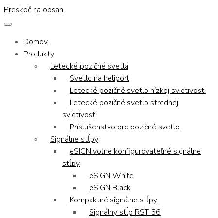
Preskoč na obsah
Domov
Produkty
Letecké pozičné svetlá
Svetlo na heliport
Letecké pozičné svetlo nízkej svietivosti
Letecké pozičné svetlo strednej
svietivosti
Príslušenstvo pre pozičné svetlo
Signálne stĺpy
eSIGN voľne konfigurovateľné signálne
stĺpy
eSIGN White
eSIGN Black
Kompaktné signálne stĺpy
Signálny stĺp RST 56