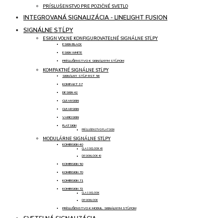
PRÍSLUŠENSTVO PRE POZIČNÉ SVETLO
INTEGROVANÁ SIGNALIZÁCIA - LINELIGHT FUSION
SIGNÁLNE STĹPY
ESIGN VOĽNE KONFIGUROVATEĽNÉ SIGNÁLNE STĹPY
ESIGN BLACK
ESIGN WHITE
PRÍSLUŠENSTVO K SIGNÁLNYM STĹPOM
KOMPAKTNÉ SIGNÁLNE STĹPY
SIGNÁLNY STĹP RST 56
KOMPAKT 37
DESIGN 42
CLEANSIGN
CLEARSIGN
VARIOSIGN
FLATSIGN
PRÍSLUŠENSTVO FLATSIGN
MODULÁRNE SIGNÁLNE STĹPY
KOMBISIGN 40
CLASSICLOOK 40
DESIGNLOOK 40
KOMBISIGN 50
KOMBISIGN 70
KOMBISIGN 71
KOMBISIGN 72
CLASSICLOOK
DESIGNLOOK
PRÍSLUŠENSTVO K MODUL. SIGNÁLNYM STĹPOM