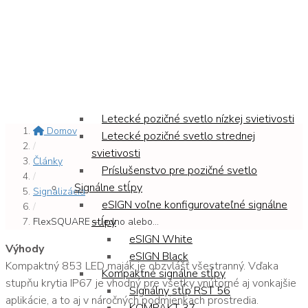
FlexSQUARE – Jedno alebo v ľubovoľnej
Domov
kombinácii semaforov
Produkty
Letecké pozičné svetlá
Svetlo na heliport
Letecké pozičné svetlo nízkej svietivosti
Domov
Letecké pozičné svetlo strednej
/
svietivosti
Články
Príslušenstvo pre pozičné svetlo
/
Signálne stĺpy
Signalizácia
eSIGN voľne konfigurovateľné signálne
/
stĺpy
FlexSQUARE – Jedno alebo...
eSIGN White
Výhody
eSIGN Black
Kompaktný 853 LED maják je obzvlášť všestranný. Vďaka
Kompaktné signálne stĺpy
stupňu krytia IP67 je vhodný pre všetky vnútorné aj vonkajšie
Signálny stĺp RST 56
aplikácie, a to aj v náročných podmienkach prostredia.