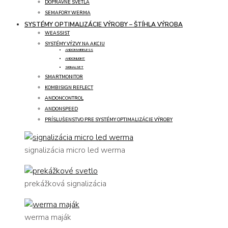
DOPRAVNÉ SVETLÁ
SEMAFORY WERMA
SYSTÉMY OPTIMALIZÁCIE VÝROBY – ŠTÍHLA VÝROBA
WEASSIST
SYSTÉMY VÝZVY NA AKCIU
ANDONWIRELESS
ANDONLIGHT
SIGNALSET
SMARTMONITOR
KOMBISIGN REFLECT
ANDONCONTROL
ANDONSPEED
PRÍSLUŠENSTVO PRE SYSTÉMY OPTIMALIZÁCIE VÝROBY
signalizácia micro led werma
prekážková signalizácia
werma maják