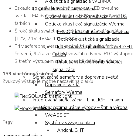
Akustická signalizácia WERMA
Eskalácia signálu je možná pomocou LED trvalého
Opticko akustická signalizácia
svetla, LED dvojitého blesku a EVS svetla v rôznych
Opticko akustická signalizácia AMICUS
farbách
Opticko akustická signalizácia Werma
Široká škála svetelných efektov a možností napätia
LED Opticko akustická signalizácia
(12V, 24V, 48V a 115-230V)
Opticko akustická signalizácia
Pri viacfarebnej verzii je možné tri základné farby
Integrovaná signalizácia – LineLIGHT
červená, žltá a zelená aktivovať iba dvoma PLC výstupmi.
Fusion
S tretím výstupom sú k dispozícii ďalšie štyri farby
Príslušenstvo ku kombinovanej
signalizácii
153 viactónová siréna:
Signalizačné semafory a dopravné svetlá
Zvukový výstup je možné nastaviť na diaľku
Dopravné svetlá
Semafory Werma
Integrovaná signalizácia – LineLIGHT Fusion
Systémy optimalizácie výroby – štíhla výroba
WeASSIST
Systémy výzvy na akciu
Tagy:
AndonLIGHT