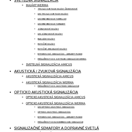
SVETELNÁ SIGNALIZÁCIA
MAJÁKY WERMA
TRVALO SVIETIACE MAJÁKY ŽIAROVKOVÉ
LED TRVALO SVIETIACE MAJÁKY
LED MINI/ MIDI/ MAXI TWINFLASH
LED MINI/ MIDI/ MAXI TWINLIGHT
ZÁBLESKOVÉ MAJÁKY
LED ZÁBLESKOVÉ MAJÁKY
BLIKAJÚCE MAJÁKY
ROTAČNÉ MAJÁKY
ROTAČNÉ ZRKADLOVÉ MAJÁKY
INTEGROVANÁ SIGNALIZÁCIA - LINELIGHT FUSION
PRÍSLUŠENSTVO K SVETELNEJ SIGNALIZÁCII WERMA
SVETELNÁ SIGNALIZÁCIA AMICUS
AKUSTICKÁ / ZVUKOVÁ SIGNALIZÁCIA
AKUSTICKÁ SIGNALIZÁCIA AMICUS
AKUSTICKÁ SIGNALIZÁCIA WERMA
PRÍSLUŠENSTVO K AKUSTICKEJ SIGNALIZÁCII
OPTICKO AKUSTICKÁ SIGNALIZÁCIA
OPTICKO AKUSTICKÁ SIGNALIZÁCIA AMICUS
OPTICKO AKUSTICKÁ SIGNALIZÁCIA WERMA
LED OPTICKO AKUSTICKÁ SIGNALIZÁCIA
OPTICKO AKUSTICKÁ SIGNALIZÁCIA
INTEGROVANÁ SIGNALIZÁCIA - LINELIGHT FUSION
PRÍSLUŠENSTVO KU KOMBINOVANEJ SIGNALIZÁCII
SIGNALIZAČNÉ SEMAFORY A DOPRAVNÉ SVETLÁ