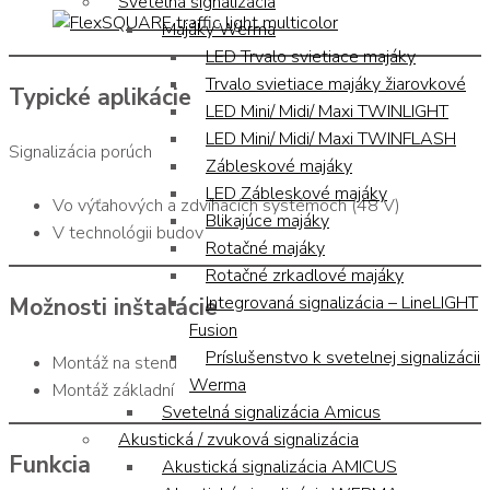
Svetelná signalizácia
Majáky Werma
LED Trvalo svietiace majáky
Trvalo svietiace majáky žiarovkové
Typické aplikácie
LED Mini/ Midi/ Maxi TWINLIGHT
LED Mini/ Midi/ Maxi TWINFLASH
Signalizácia porúch
Zábleskové majáky
LED Zábleskové majáky
Vo výťahových a zdvíhacích systémoch (48 V)
Blikajúce majáky
V technológii budov
Rotačné majáky
Rotačné zrkadlové majáky
Integrovaná signalizácia – LineLIGHT
Možnosti inštalácie
Fusion
Príslušenstvo k svetelnej signalizácii
Montáž na stenu
Werma
Montáž základní
Svetelná signalizácia Amicus
Akustická / zvuková signalizácia
Funkcia
Akustická signalizácia AMICUS