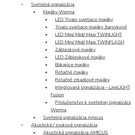
Svetelná signalizácia
Majáky Werma
LED Trvalo svietiace majáky
Trvalo svietiace majáky žiarovkové
LED Mini/ Midi/ Maxi TWINLIGHT
LED Mini/ Midi/ Maxi TWINFLASH
Zábleskové majáky
LED Zábleskové majáky
Blikajúce majáky
Rotačné majáky
Rotačné zrkadlové majáky
Integrovaná signalizácia – LineLIGHT
Fusion
Príslušenstvo k svetelnej signalizácii
Werma
Svetelná signalizácia Amicus
Akustická / zvuková signalizácia
Akustická signalizácia AMICUS