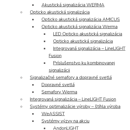
Akustická signalizácia WERMA
Opticko akustická signalizácia
Opticko akustická signalizácia AMICUS
Opticko akustická signalizácia Werma
LED Opticko akustická signalizácia
Opticko akustická signalizácia
Integrovaná signalizácia – LineLIGHT
Fusion
Príslušenstvo ku kombinovanej
signalizácii
Signalizačné semafory a dopravné svetlá
Dopravné svetlá
Semafory Werma
Integrovaná signalizácia – LineLIGHT Fusion
Systémy optimalizácie výroby – štíhla výroba
WeASSIST
Systémy výzvy na akciu
AndonLIGHT