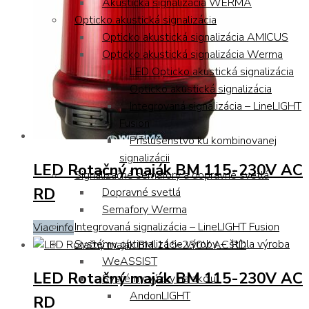
Akustická signalizácia WERMA
Opticko akustická signalizácia
Opticko akustická signalizácia AMICUS
Opticko akustická signalizácia Werma
LED Opticko akustická signalizácia
Opticko akustická signalizácia
Integrovaná signalizácia – LineLIGHT
Fusion
Príslušenstvo ku kombinovanej
signalizácii
LED Rotačný maják BM 115-230V AC
Signalizačné semafory a dopravné svetlá
RD
Dopravné svetlá
Semafory Werma
Integrovaná signalizácia – LineLIGHT Fusion
Viac info
Systémy optimalizácie výroby – štíhla výroba
WeASSIST
LED Rotačný maják BM 115-230V AC
Systémy výzvy na akciu
AndonLIGHT
RD