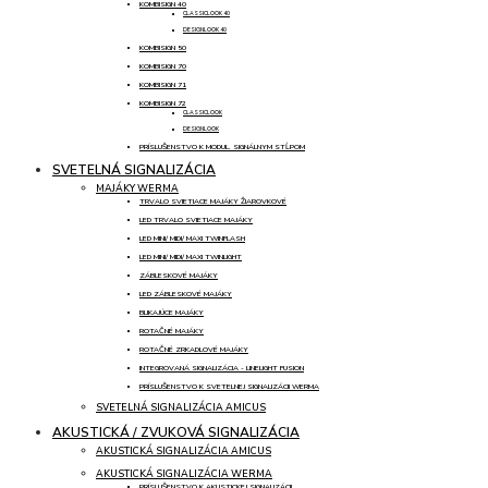
KOMBISIGN 40
CLASSICLOOK 40
DESIGNLOOK 40
KOMBISIGN 50
KOMBISIGN 70
KOMBISIGN 71
KOMBISIGN 72
CLASSICLOOK
DESIGNLOOK
PRÍSLUŠENSTVO K MODUL. SIGNÁLNYM STĹPOM
SVETELNÁ SIGNALIZÁCIA
MAJÁKY WERMA
TRVALO SVIETIACE MAJÁKY ŽIAROVKOVÉ
LED TRVALO SVIETIACE MAJÁKY
LED MINI/ MIDI/ MAXI TWINFLASH
LED MINI/ MIDI/ MAXI TWINLIGHT
ZÁBLESKOVÉ MAJÁKY
LED ZÁBLESKOVÉ MAJÁKY
BLIKAJÚCE MAJÁKY
ROTAČNÉ MAJÁKY
ROTAČNÉ ZRKADLOVÉ MAJÁKY
INTEGROVANÁ SIGNALIZÁCIA - LINELIGHT FUSION
PRÍSLUŠENSTVO K SVETELNEJ SIGNALIZÁCII WERMA
SVETELNÁ SIGNALIZÁCIA AMICUS
AKUSTICKÁ / ZVUKOVÁ SIGNALIZÁCIA
AKUSTICKÁ SIGNALIZÁCIA AMICUS
AKUSTICKÁ SIGNALIZÁCIA WERMA
PRÍSLUŠENSTVO K AKUSTICKEJ SIGNALIZÁCII