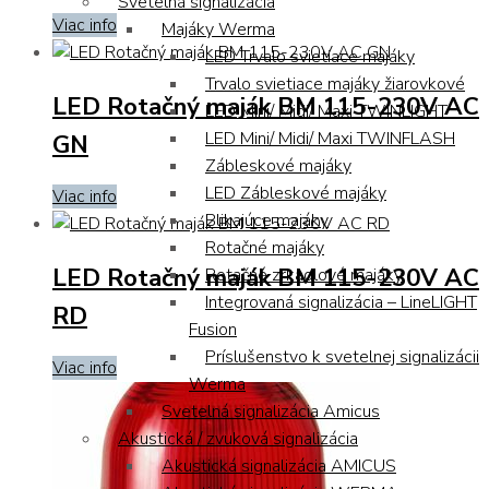
Svetelná signalizácia
Viac info
Majáky Werma
LED Trvalo svietiace majáky
Trvalo svietiace majáky žiarovkové
LED Rotačný maják BM 115-230V AC
LED Mini/ Midi/ Maxi TWINLIGHT
LED Mini/ Midi/ Maxi TWINFLASH
GN
Zábleskové majáky
LED Zábleskové majáky
Viac info
Blikajúce majáky
Rotačné majáky
LED Rotačný maják BM 115-230V AC
Rotačné zrkadlové majáky
Integrovaná signalizácia – LineLIGHT
RD
Fusion
Príslušenstvo k svetelnej signalizácii
Viac info
Werma
Svetelná signalizácia Amicus
Akustická / zvuková signalizácia
Akustická signalizácia AMICUS