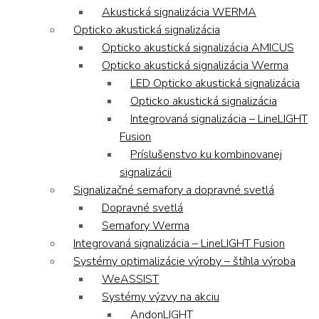
Akustická signalizácia WERMA
Opticko akustická signalizácia
Opticko akustická signalizácia AMICUS
Opticko akustická signalizácia Werma
LED Opticko akustická signalizácia
Opticko akustická signalizácia
Integrovaná signalizácia – LineLIGHT
Fusion
Príslušenstvo ku kombinovanej
signalizácii
Signalizačné semafory a dopravné svetlá
Dopravné svetlá
Semafory Werma
Integrovaná signalizácia – LineLIGHT Fusion
Systémy optimalizácie výroby – štíhla výroba
WeASSIST
Systémy výzvy na akciu
AndonLIGHT