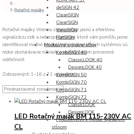
KOMPAKT 37
/
deSIGN 42
Rotačné majáky
CleanSIGN
ClearSIGN
Rotačné majáky Werma zabezpečuje jasnú a efektívnu
VarioSIGN
signalizáciu rizík a nebezpečenstiev, ktoré vám pomôžu jasne
FlatSIGN
identifikovať možné hrozby. Výhodou rotačných systémov sú
Modulárne signálne stĺpy
nízke obstarávacie náklady a slušná, časom preverená
KombiSIGN 40
viditeľnosť.
ClassicLOOK 40
DesignLOOK 40
Zobrazených 1–16 z 71 výsledkov
KombiSIGN 50
KombiSIGN 70
KombiSIGN 71
KombiSIGN 72
ClassicLOOK
DesignLOOK
LED Rotačný maják BM 115-230V AC
Príslušenstvo k modul. signálnym
CL
stĺpom