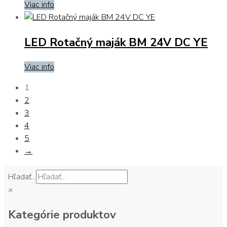
Viac info
LED Rotačný maják BM 24V DC YE
Viac info
1
2
3
4
5
→
Hľadať...
×
Kategórie produktov