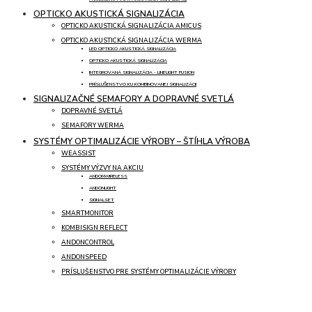
OPTICKO AKUSTICKÁ SIGNALIZÁCIA
OPTICKO AKUSTICKÁ SIGNALIZÁCIA AMICUS
OPTICKO AKUSTICKÁ SIGNALIZÁCIA WERMA
LED OPTICKO AKUSTICKÁ SIGNALIZÁCIA
OPTICKO AKUSTICKÁ SIGNALIZÁCIA
INTEGROVANÁ SIGNALIZÁCIA - LINELIGHT FUSION
PRÍSLUŠENSTVO KU KOMBINOVANEJ SIGNALIZÁCII
SIGNALIZAČNÉ SEMAFORY A DOPRAVNÉ SVETLÁ
DOPRAVNÉ SVETLÁ
SEMAFORY WERMA
SYSTÉMY OPTIMALIZÁCIE VÝROBY – ŠTÍHLA VÝROBA
WEASSIST
SYSTÉMY VÝZVY NA AKCIU
ANDONWIRELESS
ANDONLIGHT
SIGNALSET
SMARTMONITOR
KOMBISIGN REFLECT
ANDONCONTROL
ANDONSPEED
PRÍSLUŠENSTVO PRE SYSTÉMY OPTIMALIZÁCIE VÝROBY