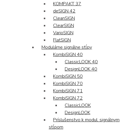
KOMPAKT 37
deSIGN 42
CleanSIGN
ClearSIGN
VarioSIGN
FlatSIGN
Modulárne signálne stĺpy
KombiSIGN 40
ClassicLOOK 40
DesignLOOK 40
KombiSIGN 50
KombiSIGN 70
KombiSIGN 71
KombiSIGN 72
ClassicLOOK
DesignLOOK
Príslušenstvo k modul. signálnym
stĺpom