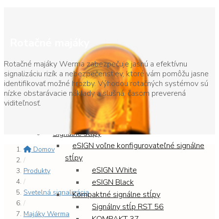
Domov
Rotačné majáky
Produkty
Letecké pozičné svetlá
Rotačné majáky Werma zabezpečuje jasnú a efektívnu
Svetlo na heliport
signalizáciu rizík a nebezpečenstiev, ktoré vám pomôžu jasne
identifikovať možné hrozby. Výhodou rotačných systémov sú
Letecké pozičné svetlo nízkej svietivosti
nízke obstarávacie náklady a slušná, časom preverená
Letecké pozičné svetlo strednej
viditeľnosť.
svietivosti
Príslušenstvo pre pozičné svetlo
Signálne stĺpy
eSIGN voľne konfigurovateľné signálne
Domov
stĺpy
/
eSIGN White
Produkty
/
eSIGN Black
Svetelná signalizácia
Kompaktné signálne stĺpy
/
Signálny stĺp RST 56
Majáky Werma