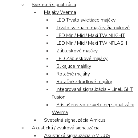
Svetelná signalizácia
Majáky Werma
LED Trvalo svietiace majáky
Trvalo svietiace majáky žiarovkové
LED Mini/ Midi/ Maxi TWINLIGHT
LED Mini/ Midi/ Maxi TWINFLASH
Zábleskové majáky
LED Zábleskové majáky
Blikajúce majáky
Rotačné majáky
Rotačné zrkadlové majáky
Integrovaná signalizácia – LineLIGHT
Fusion
Príslušenstvo k svetelnej signalizácii
Werma
Svetelná signalizácia Amicus
Akustická / zvuková signalizácia
Akustická signalizácia AMICUS