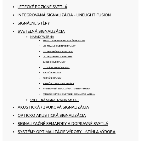
LETECKÉ POZIČNÉ SVETLÁ
INTEGROVANÁ SIGNALIZÁCIA - LINELIGHT FUSION
SIGNÁLNE STĹPY
SVETELNÁ SIGNALIZÁCIA
MAJÁKY WERMA
TRVALO SVIETIACE MAJÁKY ŽIAROVKOVÉ
LED TRVALO SVIETIACE MAJÁKY
LED MINI/ MIDI/ MAXI TWINFLASH
LED MINI/ MIDI/ MAXI TWINLIGHT
ZÁBLESKOVÉ MAJÁKY
LED ZÁBLESKOVÉ MAJÁKY
BLIKAJÚCE MAJÁKY
ROTAČNÉ MAJÁKY
ROTAČNÉ ZRKADLOVÉ MAJÁKY
INTEGROVANÁ SIGNALIZÁCIA - LINELIGHT FUSION
PRÍSLUŠENSTVO K SVETELNEJ SIGNALIZÁCII WERMA
SVETELNÁ SIGNALIZÁCIA AMICUS
AKUSTICKÁ / ZVUKOVÁ SIGNALIZÁCIA
OPTICKO AKUSTICKÁ SIGNALIZÁCIA
SIGNALIZAČNÉ SEMAFORY A DOPRAVNÉ SVETLÁ
SYSTÉMY OPTIMALIZÁCIE VÝROBY – ŠTÍHLA VÝROBA