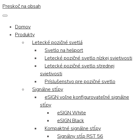
Preskoč na obsah
Domov
Produkty
Letecké pozičné svetlá
Svetlo na heliport
Letecké pozičné svetlo nízkej svietivosti
Letecké pozičné svetlo strednej
svietivosti
Príslušenstvo pre pozičné svetlo
Signálne stĺpy
eSIGN voľne konfigurovateľné signálne
stĺpy
eSIGN White
eSIGN Black
Kompaktné signálne stĺpy
Signálny stĺp RST 56