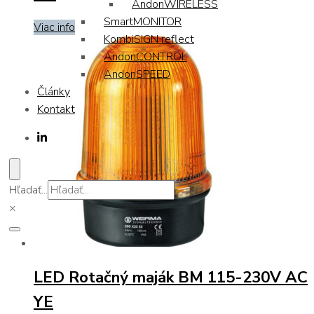
AndonWIRELESS
SmartMONITOR
Viac info
KombiSIGN reflect
AndonCONTROL
AndonSPEED
Články
Kontakt
Hľadať...
×
LED Rotačný maják BM 115-230V AC
YE