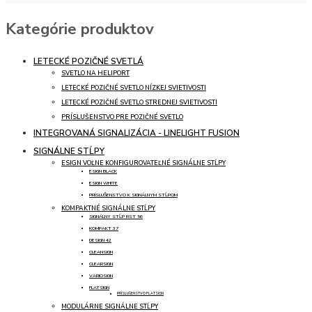
Kategórie produktov
LETECKÉ POZIČNÉ SVETLÁ
SVETLO NA HELIPORT
LETECKÉ POZIČNÉ SVETLO NÍZKEJ SVIETIVOSTI
LETECKÉ POZIČNÉ SVETLO STREDNEJ SVIETIVOSTI
PRÍSLUŠENSTVO PRE POZIČNÉ SVETLO
INTEGROVANÁ SIGNALIZÁCIA - LINELIGHT FUSION
SIGNÁLNE STĹPY
ESIGN VOĽNE KONFIGUROVATEĽNÉ SIGNÁLNE STĹPY
ESIGN BLACK
ESIGN WHITE
PRÍSLUŠENSTVO K SIGNÁLNYM STĹPOM
KOMPAKTNÉ SIGNÁLNE STĹPY
SIGNÁLNY STĹP RST 56
KOMPAKT 37
DESIGN 42
CLEANSIGN
CLEARSIGN
VARIOSIGN
FLATSIGN
PRÍSLUŠENSTVO FLATSIGN
MODULÁRNE SIGNÁLNE STĹPY