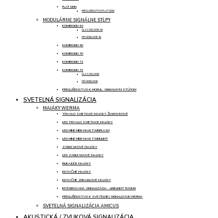
FLATSIGN
PRÍSLUŠENSTVO FLATSIGN
MODULÁRNE SIGNÁLNE STĹPY
KOMBISIGN 40
CLASSICLOOK 40
DESIGNLOOK 40
KOMBISIGN 50
KOMBISIGN 70
KOMBISIGN 71
KOMBISIGN 72
CLASSICLOOK
DESIGNLOOK
PRÍSLUŠENSTVO K MODUL. SIGNÁLNYM STĹPOM
SVETELNÁ SIGNALIZÁCIA
MAJÁKY WERMA
TRVALO SVIETIACE MAJÁKY ŽIAROVKOVÉ
LED TRVALO SVIETIACE MAJÁKY
LED MINI/ MIDI/ MAXI TWINFLASH
LED MINI/ MIDI/ MAXI TWINLIGHT
ZÁBLESKOVÉ MAJÁKY
LED ZÁBLESKOVÉ MAJÁKY
BLIKAJÚCE MAJÁKY
ROTAČNÉ MAJÁKY
ROTAČNÉ ZRKADLOVÉ MAJÁKY
INTEGROVANÁ SIGNALIZÁCIA - LINELIGHT FUSION
PRÍSLUŠENSTVO K SVETELNEJ SIGNALIZÁCII WERMA
SVETELNÁ SIGNALIZÁCIA AMICUS
AKUSTICKÁ / ZVUKOVÁ SIGNALIZÁCIA