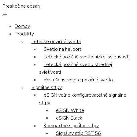
Preskoč na obsah
Domov
Produkty
Letecké pozičné svetlá
Svetlo na heliport
Letecké pozičné svetlo nízkej svietivosti
Letecké pozičné svetlo strednej
svietivosti
Príslušenstvo pre pozičné svetlo
Signálne stĺpy
eSIGN voľne konfigurovateľné signálne
stĺpy
eSIGN White
eSIGN Black
Kompaktné signálne stĺpy
Signálny stĺp RST 56