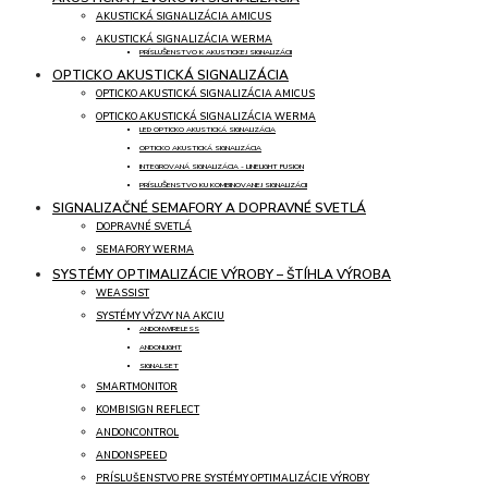
AKUSTICKÁ SIGNALIZÁCIA AMICUS
AKUSTICKÁ SIGNALIZÁCIA WERMA
PRÍSLUŠENSTVO K AKUSTICKEJ SIGNALIZÁCII
OPTICKO AKUSTICKÁ SIGNALIZÁCIA
OPTICKO AKUSTICKÁ SIGNALIZÁCIA AMICUS
OPTICKO AKUSTICKÁ SIGNALIZÁCIA WERMA
LED OPTICKO AKUSTICKÁ SIGNALIZÁCIA
OPTICKO AKUSTICKÁ SIGNALIZÁCIA
INTEGROVANÁ SIGNALIZÁCIA - LINELIGHT FUSION
PRÍSLUŠENSTVO KU KOMBINOVANEJ SIGNALIZÁCII
SIGNALIZAČNÉ SEMAFORY A DOPRAVNÉ SVETLÁ
DOPRAVNÉ SVETLÁ
SEMAFORY WERMA
SYSTÉMY OPTIMALIZÁCIE VÝROBY – ŠTÍHLA VÝROBA
WEASSIST
SYSTÉMY VÝZVY NA AKCIU
ANDONWIRELESS
ANDONLIGHT
SIGNALSET
SMARTMONITOR
KOMBISIGN REFLECT
ANDONCONTROL
ANDONSPEED
PRÍSLUŠENSTVO PRE SYSTÉMY OPTIMALIZÁCIE VÝROBY