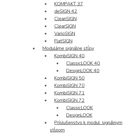
KOMPAKT 37
deSIGN 42
CleanSIGN
ClearSIGN
VarioSIGN
FlatSIGN
Modulárne signálne stĺpy
KombiSIGN 40
ClassicLOOK 40
DesignLOOK 40
KombiSIGN 50
KombiSIGN 70
KombiSIGN 71
KombiSIGN 72
ClassicLOOK
DesignLOOK
Príslušenstvo k modul. signálnym
stĺpom