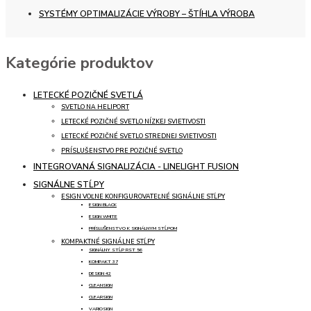
SYSTÉMY OPTIMALIZÁCIE VÝROBY – ŠTÍHLA VÝROBA
Kategórie produktov
LETECKÉ POZIČNÉ SVETLÁ
SVETLO NA HELIPORT
LETECKÉ POZIČNÉ SVETLO NÍZKEJ SVIETIVOSTI
LETECKÉ POZIČNÉ SVETLO STREDNEJ SVIETIVOSTI
PRÍSLUŠENSTVO PRE POZIČNÉ SVETLO
INTEGROVANÁ SIGNALIZÁCIA - LINELIGHT FUSION
SIGNÁLNE STĹPY
ESIGN VOĽNE KONFIGUROVATEĽNÉ SIGNÁLNE STĹPY
ESIGN BLACK
ESIGN WHITE
PRÍSLUŠENSTVO K SIGNÁLNYM STĹPOM
KOMPAKTNÉ SIGNÁLNE STĹPY
SIGNÁLNY STĹP RST 56
KOMPAKT 37
DESIGN 42
CLEANSIGN
CLEARSIGN
VARIOSIGN