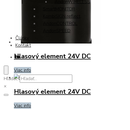
AndonWIRELESS
SmartMONITOR
KombiSIGN reflect
AndonCONTROL
AndonSPEED
Články
Kontakt
Hlasový element 24V DC
Viac info
Hľadať...
×
Hlasový element 24V DC
Viac info