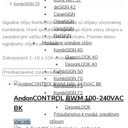
KOMPAKT 37
KombiSIGN 70
deSIGN 42
CleanSIGN
ClearSIGN
Signálne stĺpy KombiSIGN 70 Werma sú stĺpiky všestrannej
VarioSIGN
kombinácie, ktoré spoľahlivo signalizujú rôzne stavy strojov a
FlatSIGN
zariadení pre väčšiu bezpečnosť a ochranu. Priemer dielov
Modulárne signálne stĺpy
signálneho stĺpika je 70 mm.
KombiSIGN 40
ClassicLOOK 40
Zobrazených 1–16 z 104 výsledkov
DesignLOOK 40
KombiSIGN 50
KombiSIGN 70
KombiSIGN 71
KombiSIGN 72
AndonCONTROL BWM 100-240VAC
ClassicLOOK
BK
DesignLOOK
Príslušenstvo k modul. signálnym
stĺpom
Viac info