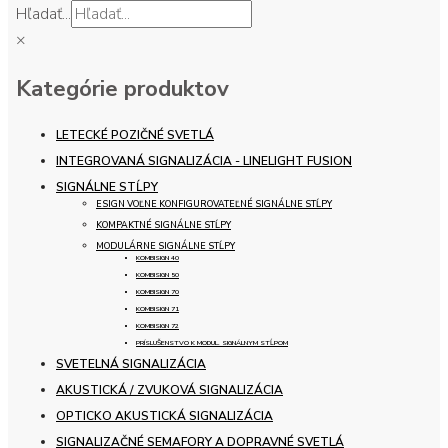
Hľadať...
×
Kategórie produktov
LETECKÉ POZIČNÉ SVETLÁ
INTEGROVANÁ SIGNALIZÁCIA - LINELIGHT FUSION
SIGNÁLNE STĹPY
ESIGN VOĽNE KONFIGUROVATEĽNÉ SIGNÁLNE STĹPY
KOMPAKTNÉ SIGNÁLNE STĹPY
MODULÁRNE SIGNÁLNE STĹPY
KOMBISIGN 40
KOMBISIGN 50
KOMBISIGN 70
KOMBISIGN 71
KOMBISIGN 72
PRÍSLUŠENSTVO K MODUL. SIGNÁLNYM STĹPOM
SVETELNÁ SIGNALIZÁCIA
AKUSTICKÁ / ZVUKOVÁ SIGNALIZÁCIA
OPTICKO AKUSTICKÁ SIGNALIZÁCIA
SIGNALIZAČNÉ SEMAFORY A DOPRAVNÉ SVETLÁ