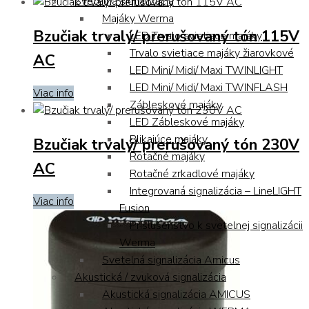
Svetelná signalizácia
Majáky Werma
Bzučiak trvalý/ prerušovaný tón 115V
LED Trvalo svietiace majáky
Trvalo svietiace majáky žiarovkové
AC
LED Mini/ Midi/ Maxi TWINLIGHT
LED Mini/ Midi/ Maxi TWINFLASH
Viac info
Zábleskové majáky
LED Zábleskové majáky
Blikajúce majáky
Bzučiak trvalý/ prerušovaný tón 230V
Rotačné majáky
AC
Rotačné zrkadlové majáky
Integrovaná signalizácia – LineLIGHT
Viac info
Fusion
Príslušenstvo k svetelnej signalizácii
Werma
Svetelná signalizácia Amicus
Akustická / zvuková signalizácia
Akustická signalizácia AMICUS