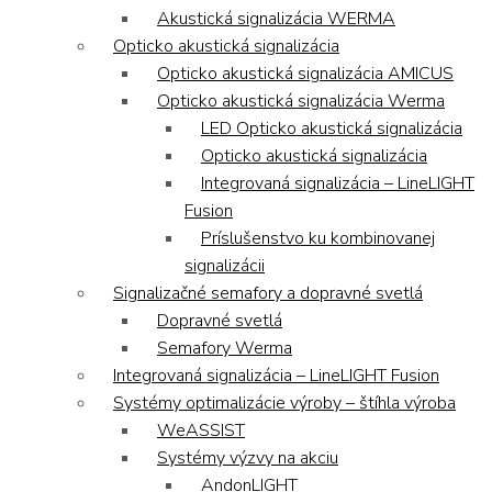
Akustická signalizácia WERMA
Opticko akustická signalizácia
Opticko akustická signalizácia AMICUS
Opticko akustická signalizácia Werma
LED Opticko akustická signalizácia
Opticko akustická signalizácia
Integrovaná signalizácia – LineLIGHT
Fusion
Príslušenstvo ku kombinovanej
signalizácii
Signalizačné semafory a dopravné svetlá
Dopravné svetlá
Semafory Werma
Integrovaná signalizácia – LineLIGHT Fusion
Systémy optimalizácie výroby – štíhla výroba
WeASSIST
Systémy výzvy na akciu
AndonLIGHT