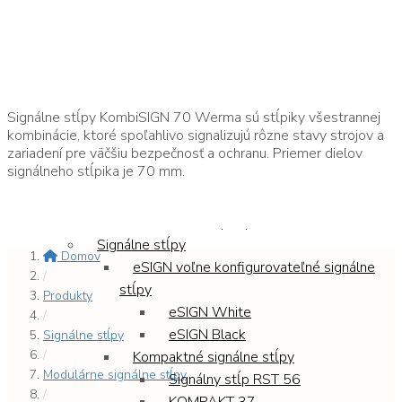
Domov
KombiSIGN 70
Produkty
Letecké pozičné svetlá
Signálne stĺpy KombiSIGN 70 Werma sú stĺpiky všestrannej
Svetlo na heliport
kombinácie, ktoré spoľahlivo signalizujú rôzne stavy strojov a
zariadení pre väčšiu bezpečnosť a ochranu. Priemer dielov
Letecké pozičné svetlo nízkej svietivosti
signálneho stĺpika je 70 mm.
Letecké pozičné svetlo strednej
svietivosti
Príslušenstvo pre pozičné svetlo
Signálne stĺpy
Domov
eSIGN voľne konfigurovateľné signálne
/
stĺpy
Produkty
eSIGN White
/
eSIGN Black
Signálne stĺpy
/
Kompaktné signálne stĺpy
Modulárne signálne stĺpy
Signálny stĺp RST 56
/