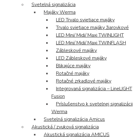
Svetelná signalizácia
Majáky Werma
LED Trvalo svietiace majáky
Trvalo svietiace majáky žiarovkové
LED Mini/ Midi/ Maxi TWINLIGHT
LED Mini/ Midi/ Maxi TWINFLASH
Zábleskové majáky
LED Zábleskové majáky
Blikajúce majáky
Rotačné majáky
Rotačné zrkadlové majáky
Integrovaná signalizácia – LineLIGHT
Fusion
Príslušenstvo k svetelnej signalizácii
Werma
Svetelná signalizácia Amicus
Akustická / zvuková signalizácia
Akustická signalizácia AMICUS