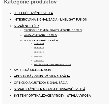
Kategórie produktov
LETECKÉ POZIČNÉ SVETLÁ
INTEGROVANÁ SIGNALIZÁCIA - LINELIGHT FUSION
SIGNÁLNE STĹPY
ESIGN VOĽNE KONFIGUROVATEĽNÉ SIGNÁLNE STĹPY
KOMPAKTNÉ SIGNÁLNE STĹPY
MODULÁRNE SIGNÁLNE STĹPY
KOMBISIGN 40
KOMBISIGN 50
KOMBISIGN 70
KOMBISIGN 71
KOMBISIGN 72
PRÍSLUŠENSTVO K MODUL. SIGNÁLNYM STĹPOM
SVETELNÁ SIGNALIZÁCIA
AKUSTICKÁ / ZVUKOVÁ SIGNALIZÁCIA
OPTICKO AKUSTICKÁ SIGNALIZÁCIA
SIGNALIZAČNÉ SEMAFORY A DOPRAVNÉ SVETLÁ
SYSTÉMY OPTIMALIZÁCIE VÝROBY – ŠTÍHLA VÝROBA