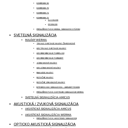
KOMBISIGN 50
KOMBISIGN 70
KOMBISIGN 71
KOMBISIGN 72
CLASSICLOOK
DESIGNLOOK
PRÍSLUŠENSTVO K MODUL. SIGNÁLNYM STĹPOM
SVETELNÁ SIGNALIZÁCIA
MAJÁKY WERMA
TRVALO SVIETIACE MAJÁKY ŽIAROVKOVÉ
LED TRVALO SVIETIACE MAJÁKY
LED MINI/ MIDI/ MAXI TWINFLASH
LED MINI/ MIDI/ MAXI TWINLIGHT
ZÁBLESKOVÉ MAJÁKY
LED ZÁBLESKOVÉ MAJÁKY
BLIKAJÚCE MAJÁKY
ROTAČNÉ MAJÁKY
ROTAČNÉ ZRKADLOVÉ MAJÁKY
INTEGROVANÁ SIGNALIZÁCIA - LINELIGHT FUSION
PRÍSLUŠENSTVO K SVETELNEJ SIGNALIZÁCII WERMA
SVETELNÁ SIGNALIZÁCIA AMICUS
AKUSTICKÁ / ZVUKOVÁ SIGNALIZÁCIA
AKUSTICKÁ SIGNALIZÁCIA AMICUS
AKUSTICKÁ SIGNALIZÁCIA WERMA
PRÍSLUŠENSTVO K AKUSTICKEJ SIGNALIZÁCII
OPTICKO AKUSTICKÁ SIGNALIZÁCIA