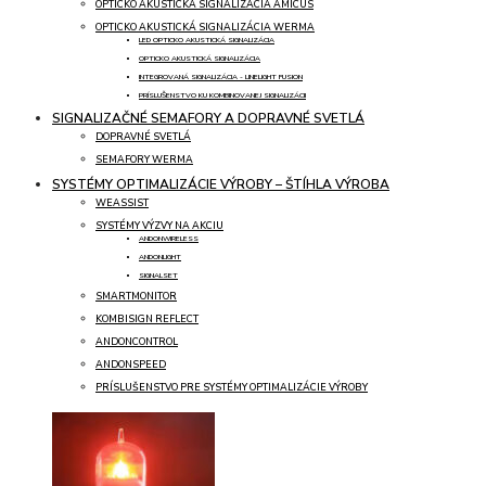
OPTICKO AKUSTICKÁ SIGNALIZÁCIA AMICUS
OPTICKO AKUSTICKÁ SIGNALIZÁCIA WERMA
LED OPTICKO AKUSTICKÁ SIGNALIZÁCIA
OPTICKO AKUSTICKÁ SIGNALIZÁCIA
INTEGROVANÁ SIGNALIZÁCIA - LINELIGHT FUSION
PRÍSLUŠENSTVO KU KOMBINOVANEJ SIGNALIZÁCII
SIGNALIZAČNÉ SEMAFORY A DOPRAVNÉ SVETLÁ
DOPRAVNÉ SVETLÁ
SEMAFORY WERMA
SYSTÉMY OPTIMALIZÁCIE VÝROBY – ŠTÍHLA VÝROBA
WEASSIST
SYSTÉMY VÝZVY NA AKCIU
ANDONWIRELESS
ANDONLIGHT
SIGNALSET
SMARTMONITOR
KOMBISIGN REFLECT
ANDONCONTROL
ANDONSPEED
PRÍSLUŠENSTVO PRE SYSTÉMY OPTIMALIZÁCIE VÝROBY