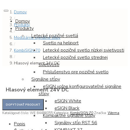
Domov
/
Domov
Produkty
Produkty
/
Letecké pozičné svetlá
Modulárne signálne stĺpy
Svetlo na heliport
/
Letecké pozičné svetlo nízkej svietivosti
KombiSIGN 70
/
Letecké pozičné svetlo strednej
Hlasový element 24V DC
svietivosti
Príslušenstvo pre pozičné svetlo
Signálne stĺpy
eSIGN voľne konfigurovateľné signálne
Hlasový element 24V DC
stĺpy
eSIGN White
eSIGN Black
Katalógové číslo:
WE 84486055
Kategória:
KombiSIGN 70
Značka:
Werma
Kompaktné signálne stĺpy
Signálny stĺp RST 56
Popis