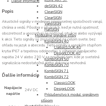
KOMPAKT 37
Ďalšie informácie
deSIGN 42
Popis
CleanSIGN
ClearSIGN
Akustické signály v modernej priemyselnej spoločnosti varujú,
VarioSIGN
chránia a vedú. Pôsobia v situáciách, keď je nutná opatrnosť,
FlatSIGN
obozretnosť a upozorňujú na núdzové situácie alebo vyzývajú
Modulárne signálne stĺpy
k akcii. Tieto signály sú zrozumiteľné na celom svete, bez
KombiSIGN 40
ohľadu na jazyk a abecedu. Tieto signály s vysokým stupňom
ClassicLOOK 40
krytia IP67 a tepelnou odolnosťou, s výberom napájacieho
DesignLOOK 40
napätia 24 V alebo 230 V sa používajú tam, kde je svetelná
KombiSIGN 50
signalizácia nedostatočná alebo dokonca nevhodná.
KombiSIGN 70
KombiSIGN 71
Ďalšie informácie
KombiSIGN 72
ClassicLOOK
Napájacie
DesignLOOK
24V DC
napätie
Príslušenstvo k modul. signálnym
stĺpom