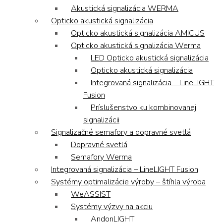
Akustická signalizácia WERMA
Opticko akustická signalizácia
Opticko akustická signalizácia AMICUS
Opticko akustická signalizácia Werma
LED Opticko akustická signalizácia
Opticko akustická signalizácia
Integrovaná signalizácia – LineLIGHT
Fusion
Príslušenstvo ku kombinovanej
signalizácii
Signalizačné semafory a dopravné svetlá
Dopravné svetlá
Semafory Werma
Integrovaná signalizácia – LineLIGHT Fusion
Systémy optimalizácie výroby – štíhla výroba
WeASSIST
Systémy výzvy na akciu
AndonLIGHT