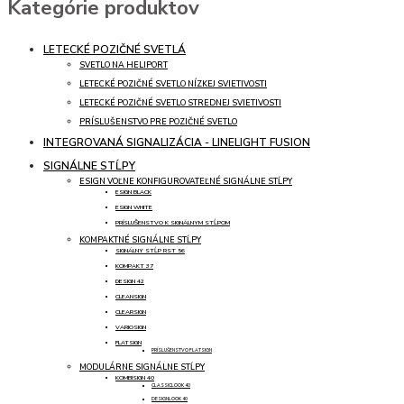
Kategórie produktov
LETECKÉ POZIČNÉ SVETLÁ
SVETLO NA HELIPORT
LETECKÉ POZIČNÉ SVETLO NÍZKEJ SVIETIVOSTI
LETECKÉ POZIČNÉ SVETLO STREDNEJ SVIETIVOSTI
PRÍSLUŠENSTVO PRE POZIČNÉ SVETLO
INTEGROVANÁ SIGNALIZÁCIA - LINELIGHT FUSION
SIGNÁLNE STĹPY
ESIGN VOĽNE KONFIGUROVATEĽNÉ SIGNÁLNE STĹPY
ESIGN BLACK
ESIGN WHITE
PRÍSLUŠENSTVO K SIGNÁLNYM STĹPOM
KOMPAKTNÉ SIGNÁLNE STĹPY
SIGNÁLNY STĹP RST 56
KOMPAKT 37
DESIGN 42
CLEANSIGN
CLEARSIGN
VARIOSIGN
FLATSIGN
PRÍSLUŠENSTVO FLATSIGN
MODULÁRNE SIGNÁLNE STĹPY
KOMBISIGN 40
CLASSICLOOK 40
DESIGNLOOK 40