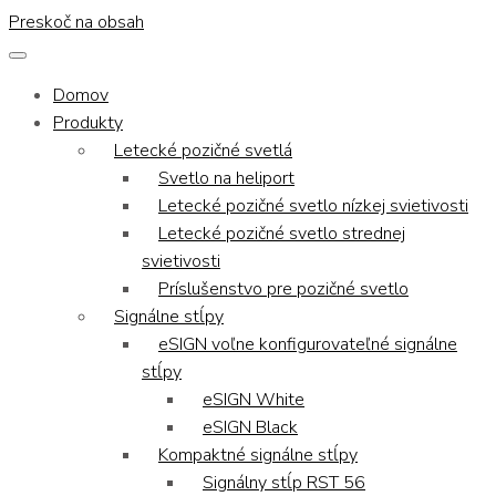
Preskoč na obsah
Domov
Produkty
Letecké pozičné svetlá
Svetlo na heliport
Letecké pozičné svetlo nízkej svietivosti
Letecké pozičné svetlo strednej
svietivosti
Príslušenstvo pre pozičné svetlo
Signálne stĺpy
eSIGN voľne konfigurovateľné signálne
stĺpy
eSIGN White
eSIGN Black
Kompaktné signálne stĺpy
Signálny stĺp RST 56