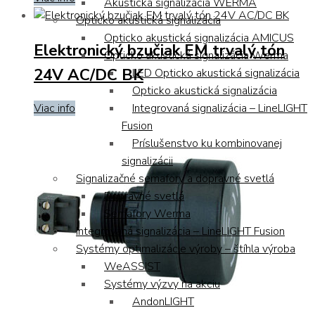
Akustická signalizácia WERMA
Opticko akustická signalizácia
Opticko akustická signalizácia AMICUS
Elektronický bzučiak EM trvalý tón
Opticko akustická signalizácia Werma
24V AC/DC BK
LED Opticko akustická signalizácia
Opticko akustická signalizácia
Integrovaná signalizácia – LineLIGHT
Viac info
Fusion
Príslušenstvo ku kombinovanej
signalizácii
Signalizačné semafory a dopravné svetlá
Dopravné svetlá
Semafory Werma
Integrovaná signalizácia – LineLIGHT Fusion
Systémy optimalizácie výroby – štíhla výroba
WeASSIST
Systémy výzvy na akciu
AndonLIGHT