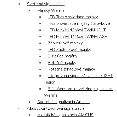
Svetelná signalizácia
Majáky Werma
LED Trvalo svietiace majáky
Trvalo svietiace majáky žiarovkové
LED Mini/ Midi/ Maxi TWINLIGHT
LED Mini/ Midi/ Maxi TWINFLASH
Zábleskové majáky
LED Zábleskové majáky
Blikajúce majáky
Rotačné majáky
Rotačné zrkadlové majáky
Integrovaná signalizácia – LineLIGHT
Fusion
Príslušenstvo k svetelnej signalizácii
Werma
Svetelná signalizácia Amicus
Akustická / zvuková signalizácia
Akustická signalizácia AMICUS