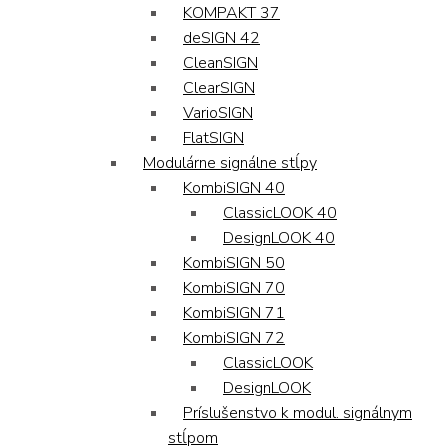
KOMPAKT 37
deSIGN 42
CleanSIGN
ClearSIGN
VarioSIGN
FlatSIGN
Modulárne signálne stĺpy
KombiSIGN 40
ClassicLOOK 40
DesignLOOK 40
KombiSIGN 50
KombiSIGN 70
KombiSIGN 71
KombiSIGN 72
ClassicLOOK
DesignLOOK
Príslušenstvo k modul. signálnym
stĺpom