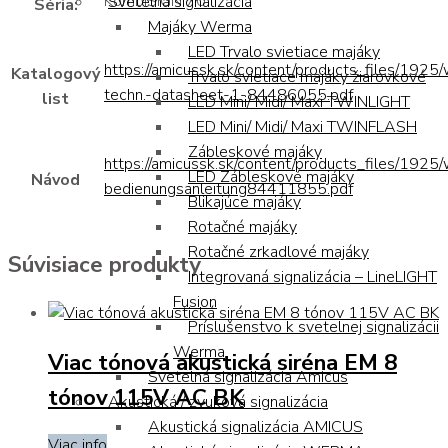
KombiSIGN 70
Svetelná signalizácia
Séria:
Majáky Werma
LED Trvalo svietiace majáky
https://amicussk.sk/content/products_files/1925
Katalogový
Trvalo svietiace majáky žiarovkové
techn.-datasheet-1-84486055.pdf
list
LED Mini/ Midi/ Maxi TWINLIGHT
LED Mini/ Midi/ Maxi TWINFLASH
Zábleskové majáky
https://amicussk.sk/content/products_files/1925
LED Zábleskové majáky
Návod
bedienungsanleitung84411855.pdf
Blikajúce majáky
Rotačné majáky
Rotačné zrkadlové majáky
Súvisiace produkty
Integrovaná signalizácia – LineLIGHT
Fusion
Príslušenstvo k svetelnej signalizácii
Werma
Viac tónová akustická siréna EM 8
Svetelná signalizácia Amicus
tónov 115V AC BK
Akustická / zvuková signalizácia
Akustická signalizácia AMICUS
Viac info