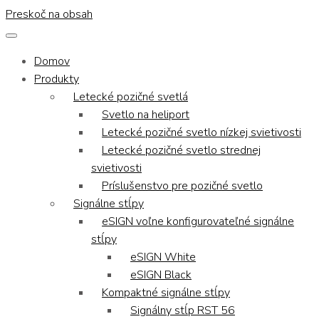
Preskoč na obsah
Domov
Produkty
Letecké pozičné svetlá
Svetlo na heliport
Letecké pozičné svetlo nízkej svietivosti
Letecké pozičné svetlo strednej
svietivosti
Príslušenstvo pre pozičné svetlo
Signálne stĺpy
eSIGN voľne konfigurovateľné signálne
stĺpy
eSIGN White
eSIGN Black
Kompaktné signálne stĺpy
Signálny stĺp RST 56