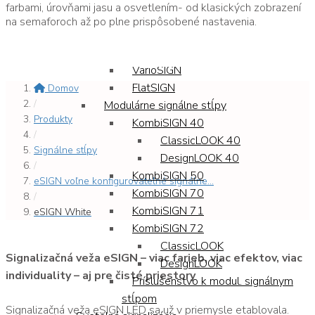
KOMPAKT 37
farbami, úrovňami jasu a osvetlením- od klasických zobrazení
deSIGN 42
na semaforoch až po plne prispôsobené nastavenia.
CleanSIGN
ClearSIGN
VarioSIGN
FlatSIGN
Domov
/
Modulárne signálne stĺpy
Produkty
KombiSIGN 40
/
ClassicLOOK 40
Signálne stĺpy
DesignLOOK 40
/
KombiSIGN 50
eSIGN voľne konfigurovateľné signálne...
KombiSIGN 70
/
KombiSIGN 71
eSIGN White
KombiSIGN 72
ClassicLOOK
Signalizačná veža eSIGN – viac farieb, viac efektov, viac
DesignLOOK
individuality – aj pre čisté priestory
Príslušenstvo k modul. signálnym
stĺpom
Signalizačná veža eSIGN LED sa už v priemysle etablovala.