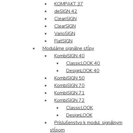
KOMPAKT 37
deSIGN 42
CleanSIGN
ClearSIGN
VarioSIGN
FlatSIGN
Modulárne signálne stĺpy
KombiSIGN 40
ClassicLOOK 40
DesignLOOK 40
KombiSIGN 50
KombiSIGN 70
KombiSIGN 71
KombiSIGN 72
ClassicLOOK
DesignLOOK
Príslušenstvo k modul. signálnym
stĺpom