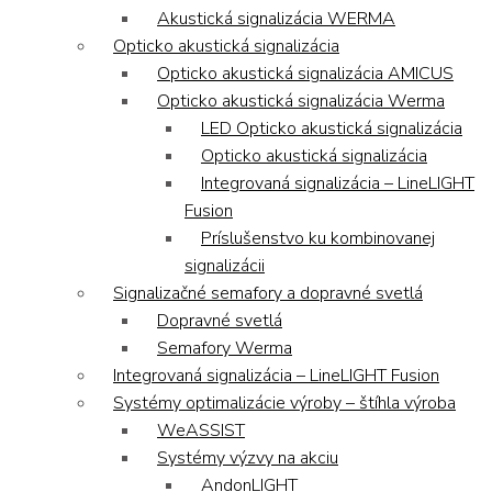
Akustická signalizácia WERMA
Opticko akustická signalizácia
Opticko akustická signalizácia AMICUS
Opticko akustická signalizácia Werma
LED Opticko akustická signalizácia
Opticko akustická signalizácia
Integrovaná signalizácia – LineLIGHT
Fusion
Príslušenstvo ku kombinovanej
signalizácii
Signalizačné semafory a dopravné svetlá
Dopravné svetlá
Semafory Werma
Integrovaná signalizácia – LineLIGHT Fusion
Systémy optimalizácie výroby – štíhla výroba
WeASSIST
Systémy výzvy na akciu
AndonLIGHT