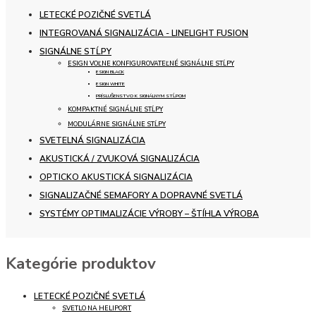
LETECKÉ POZIČNÉ SVETLÁ
INTEGROVANÁ SIGNALIZÁCIA - LINELIGHT FUSION
SIGNÁLNE STĹPY
ESIGN VOĽNE KONFIGUROVATEĽNÉ SIGNÁLNE STĹPY
ESIGN BLACK
ESIGN WHITE
PRÍSLUŠENSTVO K SIGNÁLNYM STĹPOM
KOMPAKTNÉ SIGNÁLNE STĹPY
MODULÁRNE SIGNÁLNE STĹPY
SVETELNÁ SIGNALIZÁCIA
AKUSTICKÁ / ZVUKOVÁ SIGNALIZÁCIA
OPTICKO AKUSTICKÁ SIGNALIZÁCIA
SIGNALIZAČNÉ SEMAFORY A DOPRAVNÉ SVETLÁ
SYSTÉMY OPTIMALIZÁCIE VÝROBY – ŠTÍHLA VÝROBA
Kategórie produktov
LETECKÉ POZIČNÉ SVETLÁ
SVETLO NA HELIPORT