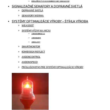
PRÍSLUŠENSTVO KU KOMBINOVANEJ SIGNALIZÁCII
SIGNALIZAČNÉ SEMAFORY A DOPRAVNÉ SVETLÁ
DOPRAVNÉ SVETLÁ
SEMAFORY WERMA
SYSTÉMY OPTIMALIZÁCIE VÝROBY – ŠTÍHLA VÝROBA
WEASSIST
SYSTÉMY VÝZVY NA AKCIU
ANDONWIRELESS
ANDONLIGHT
SIGNALSET
SMARTMONITOR
KOMBISIGN REFLECT
ANDONCONTROL
ANDONSPEED
PRÍSLUŠENSTVO PRE SYSTÉMY OPTIMALIZÁCIE VÝROBY