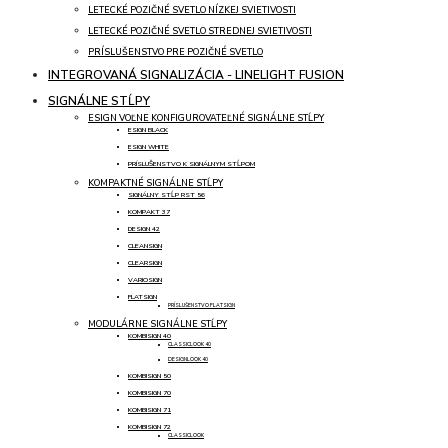
LETECKÉ POZIČNÉ SVETLO NÍZKEJ SVIETIVOSTI
LETECKÉ POZIČNÉ SVETLO STREDNEJ SVIETIVOSTI
PRÍSLUŠENSTVO PRE POZIČNÉ SVETLO
INTEGROVANÁ SIGNALIZÁCIA - LINELIGHT FUSION
SIGNÁLNE STĹPY
ESIGN VOĽNE KONFIGUROVATEĽNÉ SIGNÁLNE STĹPY
ESIGN BLACK
ESIGN WHITE
PRÍSLUŠENSTVO K SIGNÁLNYM STĹPOM
KOMPAKTNÉ SIGNÁLNE STĹPY
SIGNÁLNY STĹP RST 56
KOMPAKT 37
DESIGN 42
CLEANSIGN
CLEARSIGN
VARIOSIGN
FLATSIGN
PRÍSLUŠENSTVO FLATSIGN
MODULÁRNE SIGNÁLNE STĹPY
KOMBISIGN 40
CLASSICLOOK 40
DESIGNLOOK 40
KOMBISIGN 50
KOMBISIGN 70
KOMBISIGN 71
KOMBISIGN 72
CLASSICLOOK