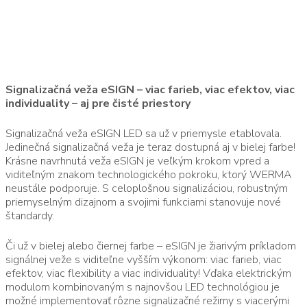
Domov
eSIGN White
Produkty
Letecké pozičné svetlá
Signalizačná veža eSIGN – viac farieb, viac efektov, viac
Svetlo na heliport
individuality – aj pre čisté priestory
Letecké pozičné svetlo nízkej svietivosti
Signalizačná veža eSIGN LED sa už v priemysle etablovala.
Letecké pozičné svetlo strednej
Jedinečná signalizačná veža je teraz dostupná aj v bielej farbe!
svietivosti
Krásne navrhnutá veža eSIGN je veľkým krokom vpred a
Príslušenstvo pre pozičné svetlo
viditeľným znakom technologického pokroku, ktorý WERMA
Signálne stĺpy
neustále podporuje. S celoplošnou signalizáciou, robustným
priemyselným dizajnom a svojimi funkciami stanovuje nové
eSIGN voľne konfigurovateľné signálne
štandardy.
stĺpy
eSIGN White
Či už v bielej alebo čiernej farbe – eSIGN je žiarivým príkladom
eSIGN Black
signálnej veže s viditeľne vyšším výkonom: viac farieb, viac
Kompaktné signálne stĺpy
efektov, viac flexibility a viac individuality! Vďaka elektrickým
modulom kombinovaným s najnovšou LED technológiou je
Signálny stĺp RST 56
možné implementovať rôzne signalizačné režimy s viacerými