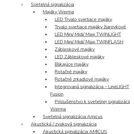
Svetelná signalizácia
Majáky Werma
LED Trvalo svietiace majáky
Trvalo svietiace majáky žiarovkové
LED Mini/ Midi/ Maxi TWINLIGHT
LED Mini/ Midi/ Maxi TWINFLASH
Zábleskové majáky
LED Zábleskové majáky
Blikajúce majáky
Rotačné majáky
Rotačné zrkadlové majáky
Integrovaná signalizácia – LineLIGHT
Fusion
Príslušenstvo k svetelnej signalizácii
Werma
Svetelná signalizácia Amicus
Akustická / zvuková signalizácia
Akustická signalizácia AMICUS