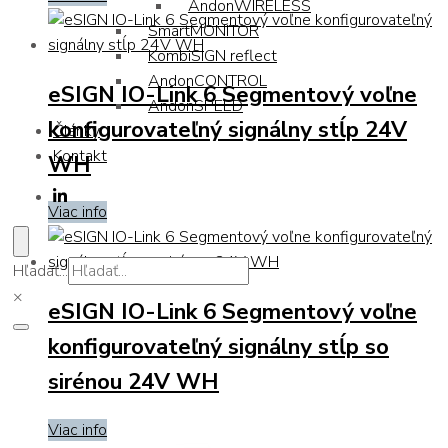
AndonWIRELESS
SmartMONITOR
KombiSIGN reflect
AndonCONTROL
eSIGN IO-Link 6 Segmentový voľne
AndonSPEED
konfigurovateľný signálny stĺp 24V
Články
Kontakt
WH
Viac info
Hľadať...
×
eSIGN IO-Link 6 Segmentový voľne
konfigurovateľný signálny stĺp so
sirénou 24V WH
Viac info