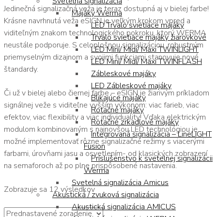
Svetelná signalizácia
Jedinečná signalizačná veža je teraz dostupná aj v bielej farbe!
Majáky Werma
Krásne navrhnutá veža eSIGN je veľkým krokom vpred a
LED Trvalo svietiace majáky
viditeľným znakom technologického pokroku, ktorý WERMA
Trvalo svietiace majáky žiarovkové
neustále podporuje. S celoplošnou signalizáciou, robustným
LED Mini/ Midi/ Maxi TWINLIGHT
priemyselným dizajnom a svojimi funkciami stanovuje nové
LED Mini/ Midi/ Maxi TWINFLASH
štandardy.
Zábleskové majáky
LED Zábleskové majáky
Či už v bielej alebo čiernej farbe – eSIGN je žiarivým príkladom
Blikajúce majáky
signálnej veže s viditeľne vyšším výkonom: viac farieb, viac
Rotačné majáky
efektov, viac flexibility a viac individuality! Vďaka elektrickým
Rotačné zrkadlové majáky
modulom kombinovaným s najnovšou LED technológiou je
Integrovaná signalizácia – LineLIGHT
možné implementovať rôzne signalizačné režimy s viacerými
Fusion
farbami, úrovňami jasu a osvetlením- od klasických zobrazení
Príslušenstvo k svetelnej signalizácii
na semaforoch až po plne prispôsobené nastavenia.
Werma
Svetelná signalizácia Amicus
Zobrazuje sa 12 výsledkov
Akustická / zvuková signalizácia
Akustická signalizácia AMICUS