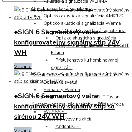
Akustická signalizácia WERMA
Opticko akustická signalizácia
Opticko akustická signalizácia AMICUS
Opticko akustická signalizácia Werma
eSIGN 6 Segmentový voľne
LED Opticko akustická signalizácia
Opticko akustická signalizácia
konfigurovateľný signálny stĺp 24V
Integrovaná signalizácia – LineLIGHT
WH
Fusion
Príslušenstvo ku kombinovanej
Viac info
signalizácii
Signalizačné semafory a dopravné svetlá
Dopravné svetlá
Semafory Werma
eSIGN 6 Segmentový voľne
Integrovaná signalizácia – LineLIGHT Fusion
Systémy optimalizácie výroby – štíhla výroba
konfigurovateľný signálny stĺp so
WeASSIST
sirénou 24V WH
Systémy výzvy na akciu
AndonLIGHT
Viac info