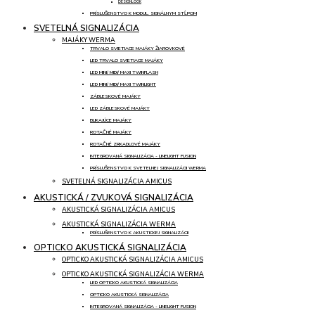
DESIGNLOOK
PRÍSLUŠENSTVO K MODUL. SIGNÁLNYM STĹPOM
SVETELNÁ SIGNALIZÁCIA
MAJÁKY WERMA
TRVALO SVIETIACE MAJÁKY ŽIAROVKOVÉ
LED TRVALO SVIETIACE MAJÁKY
LED MINI/ MIDI/ MAXI TWINFLASH
LED MINI/ MIDI/ MAXI TWINLIGHT
ZÁBLESKOVÉ MAJÁKY
LED ZÁBLESKOVÉ MAJÁKY
BLIKAJÚCE MAJÁKY
ROTAČNÉ MAJÁKY
ROTAČNÉ ZRKADLOVÉ MAJÁKY
INTEGROVANÁ SIGNALIZÁCIA - LINELIGHT FUSION
PRÍSLUŠENSTVO K SVETELNEJ SIGNALIZÁCII WERMA
SVETELNÁ SIGNALIZÁCIA AMICUS
AKUSTICKÁ / ZVUKOVÁ SIGNALIZÁCIA
AKUSTICKÁ SIGNALIZÁCIA AMICUS
AKUSTICKÁ SIGNALIZÁCIA WERMA
PRÍSLUŠENSTVO K AKUSTICKEJ SIGNALIZÁCII
OPTICKO AKUSTICKÁ SIGNALIZÁCIA
OPTICKO AKUSTICKÁ SIGNALIZÁCIA AMICUS
OPTICKO AKUSTICKÁ SIGNALIZÁCIA WERMA
LED OPTICKO AKUSTICKÁ SIGNALIZÁCIA
OPTICKO AKUSTICKÁ SIGNALIZÁCIA
INTEGROVANÁ SIGNALIZÁCIA - LINELIGHT FUSION