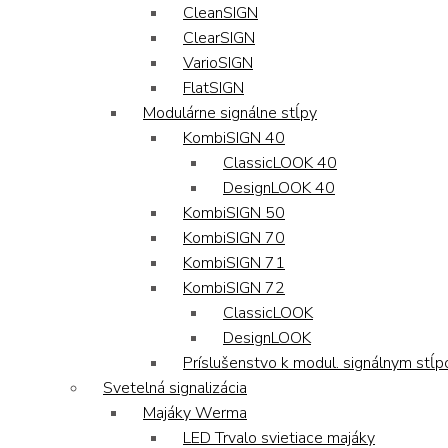
CleanSIGN
ClearSIGN
VarioSIGN
FlatSIGN
Modulárne signálne stĺpy
KombiSIGN 40
ClassicLOOK 40
DesignLOOK 40
KombiSIGN 50
KombiSIGN 70
KombiSIGN 71
KombiSIGN 72
ClassicLOOK
DesignLOOK
Príslušenstvo k modul. signálnym stĺ
Svetelná signalizácia
Majáky Werma
LED Trvalo svietiace majáky