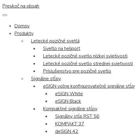
Preskoč na obsah
Domov
Produkty
Letecké pozičné svetlá
Svetlo na heliport
Letecké pozičné svetlo nízkej svietivosti
Letecké pozičné svetlo strednej svietivosti
Príslušenstvo pre pozičné svetlo
Signálne stĺpy
eSIGN voľne konfigurovateľné signálne stĺp
eSIGN White
eSIGN Black
Kompaktné signálne stĺpy
Signálny stĺp RST 56
KOMPAKT 37
deSIGN 42