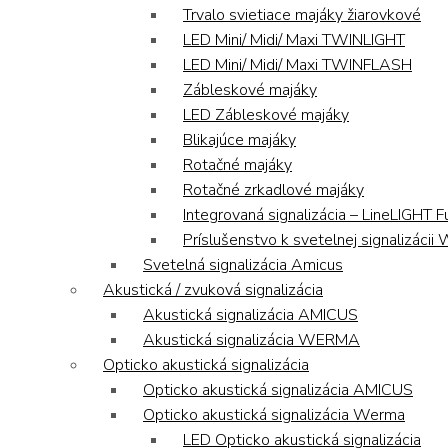
Trvalo svietiace majáky žiarovkové
LED Mini/ Midi/ Maxi TWINLIGHT
LED Mini/ Midi/ Maxi TWINFLASH
Zábleskové majáky
LED Zábleskové majáky
Blikajúce majáky
Rotačné majáky
Rotačné zrkadlové majáky
Integrovaná signalizácia – LineLIGHT F
Príslušenstvo k svetelnej signalizáci
Svetelná signalizácia Amicus
Akustická / zvuková signalizácia
Akustická signalizácia AMICUS
Akustická signalizácia WERMA
Opticko akustická signalizácia
Opticko akustická signalizácia AMICUS
Opticko akustická signalizácia Werma
LED Opticko akustická signalizácia