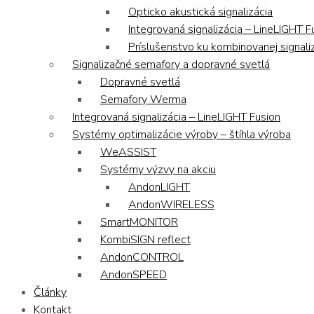
Opticko akustická signalizácia
Integrovaná signalizácia – LineLIGHT F
Príslušenstvo ku kombinovanej signaliz
Signalizačné semafory a dopravné svetlá
Dopravné svetlá
Semafory Werma
Integrovaná signalizácia – LineLIGHT Fusion
Systémy optimalizácie výroby – štíhla výroba
WeASSIST
Systémy výzvy na akciu
AndonLIGHT
AndonWIRELESS
SmartMONITOR
KombiSIGN reflect
AndonCONTROL
AndonSPEED
Články
Kontakt