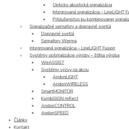
Opticko akustická signalizácia
Integrovaná signalizácia – LineLIGHT F
Príslušenstvo ku kombinovanej signaliz
Signalizačné semafory a dopravné svetlá
Dopravné svetlá
Semafory Werma
Integrovaná signalizácia – LineLIGHT Fusion
Systémy optimalizácie výroby – štíhla výroba
WeASSIST
Systémy výzvy na akciu
AndonLIGHT
AndonWIRELESS
SmartMONITOR
KombiSIGN reflect
AndonCONTROL
AndonSPEED
Články
Kontakt