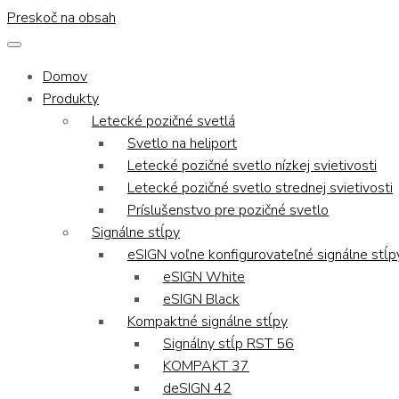
Preskoč na obsah
Domov
Produkty
Letecké pozičné svetlá
Svetlo na heliport
Letecké pozičné svetlo nízkej svietivosti
Letecké pozičné svetlo strednej svietivosti
Príslušenstvo pre pozičné svetlo
Signálne stĺpy
eSIGN voľne konfigurovateľné signálne stĺp
eSIGN White
eSIGN Black
Kompaktné signálne stĺpy
Signálny stĺp RST 56
KOMPAKT 37
deSIGN 42