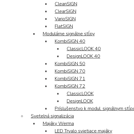
CleanSIGN
ClearSIGN
VarioSIGN
FlatSIGN
Modulárne signálne stĺpy
KombiSIGN 40
ClassicLOOK 40
DesignLOOK 40
KombiSIGN 50
KombiSIGN 70
KombiSIGN 71
KombiSIGN 72
ClassicLOOK
DesignLOOK
Príslušenstvo k modul. signálnym stĺ
Svetelná signalizácia
Majáky Werma
LED Trvalo svietiace majáky