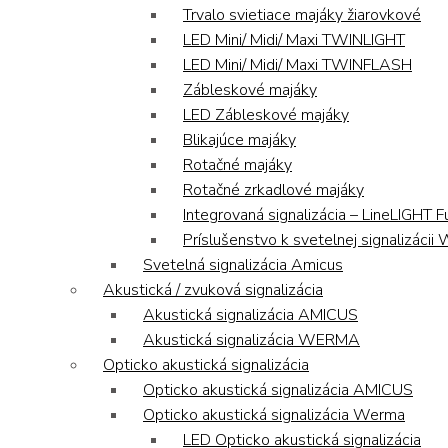
Trvalo svietiace majáky žiarovkové
LED Mini/ Midi/ Maxi TWINLIGHT
LED Mini/ Midi/ Maxi TWINFLASH
Zábleskové majáky
LED Zábleskové majáky
Blikajúce majáky
Rotačné majáky
Rotačné zrkadlové majáky
Integrovaná signalizácia – LineLIGHT F
Príslušenstvo k svetelnej signalizáci
Svetelná signalizácia Amicus
Akustická / zvuková signalizácia
Akustická signalizácia AMICUS
Akustická signalizácia WERMA
Opticko akustická signalizácia
Opticko akustická signalizácia AMICUS
Opticko akustická signalizácia Werma
LED Opticko akustická signalizácia