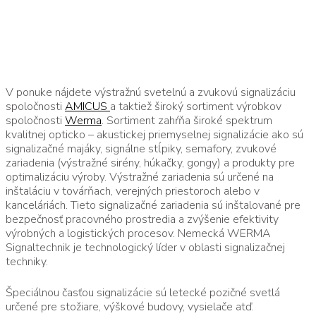
Domov
Signalizácia
Produkty
Letecké pozičné svetlá
V ponuke nájdete výstražnú svetelnú a zvukovú signalizáciu
Svetlo na heliport
spoločnosti
AMICUS
a taktiež široký sortiment výrobkov
spoločnosti
Werma
. Sortiment zahŕňa široké spektrum
Letecké pozičné svetlo nízkej svietivosti
kvalitnej opticko – akustickej priemyselnej signalizácie ako sú
Letecké pozičné svetlo strednej
signalizačné majáky, signálne stĺpiky, semafory, zvukové
svietivosti
zariadenia (výstražné sirény, húkačky, gongy) a produkty pre
Príslušenstvo pre pozičné svetlo
optimalizáciu výroby. Výstražné zariadenia sú určené na
inštaláciu v továrňach, verejných priestoroch alebo v
Signálne stĺpy
kanceláriách. Tieto signalizačné zariadenia sú inštalované pre
eSIGN voľne konfigurovateľné signálne
bezpečnosť pracovného prostredia a zvýšenie efektivity
stĺpy
výrobných a logistických procesov. Nemecká WERMA
eSIGN White
Signaltechnik je technologický líder v oblasti signalizačnej
techniky.
eSIGN Black
Kompaktné signálne stĺpy
Špeciálnou časťou signalizácie sú letecké pozičné svetlá
Signálny stĺp RST 56
určené pre stožiare, výškové budovy, vysielače atď.