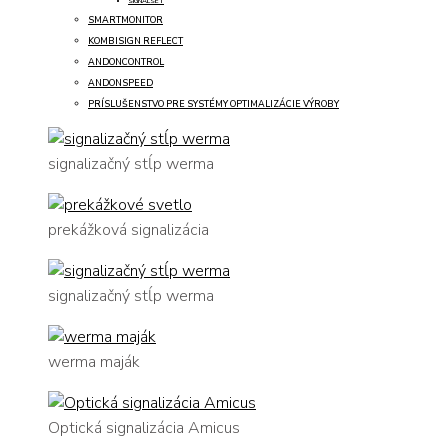
SIGNALSET
SMARTMONITOR
KOMBISIGN REFLECT
ANDONCONTROL
ANDONSPEED
PRÍSLUŠENSTVO PRE SYSTÉMY OPTIMALIZÁCIE VÝROBY
signalizačný stĺp werma
prekážková signalizácia
signalizačný stĺp werma
werma maják
Optická signalizácia Amicus