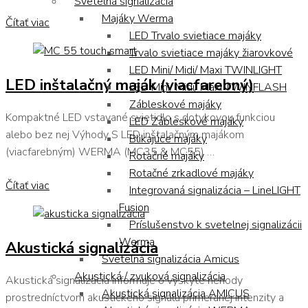
Svetelná signalizácia
Majáky Werma
Čítať viac
LED Trvalo svietiace majáky
Trvalo svietiace majáky žiarovkové
LED Mini/ Midi/ Maxi TWINLIGHT
LED inštalačný maják (viacfarebný)
LED Mini/ Midi/ Maxi TWINFLASH
Zábleskové majáky
Kompaktné LED vstavané svietidlo s dotykovou funkciou
LED Zábleskové majáky
alebo bez nej Výhody S LED inštalačným majákom
Blikajúce majáky
(viacfarebným) WERMA (MC35 & MC55) …
Rotačné majáky
Rotačné zrkadlové majáky
Čítať viac
Integrovaná signalizácia – LineLIGHT
Fusion
Príslušenstvo k svetelnej signalizácii
Werma
Akustická signalizácia
Svetelná signalizácia Amicus
Akustická / zvuková signalizácia
Akustická signalizácia informuje o výskyte nehody
Akustická signalizácia AMICUS
prostredníctvom akustického signálu primeranej intenzity a