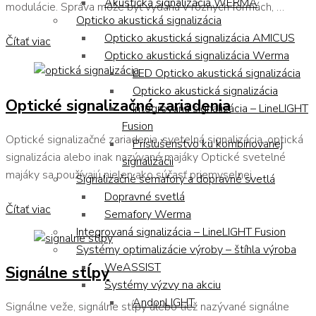
Akustická signalizácia WERMA
modulácie. Správa môže byť vydaná v rôznych formách, …
Opticko akustická signalizácia
Opticko akustická signalizácia AMICUS
Čítať viac
Opticko akustická signalizácia Werma
LED Opticko akustická signalizácia
Opticko akustická signalizácia
Optické signalizačné zariadenia
Integrovaná signalizácia – LineLIGHT
Fusion
Optické signalizačné zariadenia, svetelná signalizácia, optická
Príslušenstvo ku kombinovanej
signalizácia alebo inak nazývané majáky Optické svetelné
signalizácii
majáky sa používajú nielen ako súčasť priemyselnej …
Signalizačné semafory a dopravné svetlá
Dopravné svetlá
Čítať viac
Semafory Werma
Integrovaná signalizácia – LineLIGHT Fusion
Systémy optimalizácie výroby – štíhla výroba
WeASSIST
Signálne stĺpy
Systémy výzvy na akciu
AndonLIGHT
Signálne veže, signálne stĺpy alebo tiež nazývané signálne