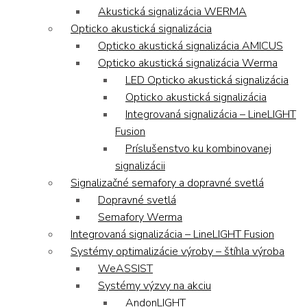
Akustická signalizácia WERMA
Opticko akustická signalizácia
Opticko akustická signalizácia AMICUS
Opticko akustická signalizácia Werma
LED Opticko akustická signalizácia
Opticko akustická signalizácia
Integrovaná signalizácia – LineLIGHT
Fusion
Príslušenstvo ku kombinovanej
signalizácii
Signalizačné semafory a dopravné svetlá
Dopravné svetlá
Semafory Werma
Integrovaná signalizácia – LineLIGHT Fusion
Systémy optimalizácie výroby – štíhla výroba
WeASSIST
Systémy výzvy na akciu
AndonLIGHT