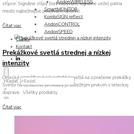
AndonWIRELESS
stĺpce. Signálne stĺpy (tiež nazývané signálne veže) patria
SmartMONITOR
medzi najbežnejšie používané optické …
KombiSIGN reflect
AndonCONTROL
Čítať viac
AndonSPEED
Články
Kontakt
Prekážkové svetlá strednej a nízkej
intenzity
Letecké prekážkové návestidlá / svetlá na označenie prekážky
Hľadať...
Svetlo na označenie prekážky je dôležitým prvkom v leteckej
×
doprave. Všetky produkty …
Čítať viac