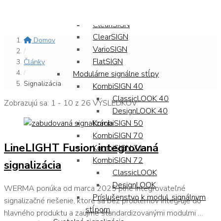
KOMPAKT 37
deSIGN 42
CleanSIGN
ClearSIGN
Domov
VarioSIGN
/
FlatSIGN
Články
/
Modulárne signálne stĺpy
Signalizácia
KombiSIGN 40
ClassicLOOK 40
Zobrazujú sa: 1 - 10 z 26 VÝSLEDKOV
DesignLOOK 40
KombiSIGN 50
KombiSIGN 70
LineLIGHT Fusion integrovaná
KombiSIGN 71
KombiSIGN 72
signalizácia
ClassicLOOK
DesignLOOK
WERMA ponúka od marca 2025 plne integrovateľné
Príslušenstvo k modul. signálnym
signalizačné riešenie, ktoré sa bez problémov integruje do
stĺpom
hlavného produktu a zaujme štandardizovanými modulmi …