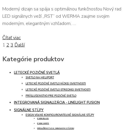
Moderný dizajn sa spája s optimálnou funkčnosťou Nový rad
LED signálnych veží „RST“ od WERMA zaujme svojim
moderným, elegantným vzhľadom, …
Čítať viac
Stránka
Stránka
Stránka
Stránkovanie
1
2
3
Ďalší
príspevkov
Kategórie produktov
LETECKÉ POZIČNÉ SVETLÁ
SVETLO NA HELIPORT
LETECKÉ POZIČNÉ SVETLO NÍZKEJ SVIETIVOSTI
LETECKÉ POZIČNÉ SVETLO STREDNEJ SVIETIVOSTI
PRÍSLUŠENSTVO PRE POZIČNÉ SVETLO
INTEGROVANÁ SIGNALIZÁCIA - LINELIGHT FUSION
SIGNÁLNE STĹPY
ESIGN VOĽNE KONFIGUROVATEĽNÉ SIGNÁLNE STĹPY
ESIGN BLACK
ESIGN WHITE
PRÍSLUŠENSTVO K SIGNÁLNYM STĹPOM