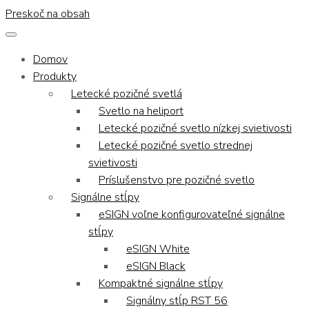
Preskoč na obsah
Domov
Produkty
Letecké pozičné svetlá
Svetlo na heliport
Letecké pozičné svetlo nízkej svietivosti
Letecké pozičné svetlo strednej
svietivosti
Príslušenstvo pre pozičné svetlo
Signálne stĺpy
eSIGN voľne konfigurovateľné signálne
stĺpy
eSIGN White
eSIGN Black
Kompaktné signálne stĺpy
Signálny stĺp RST 56