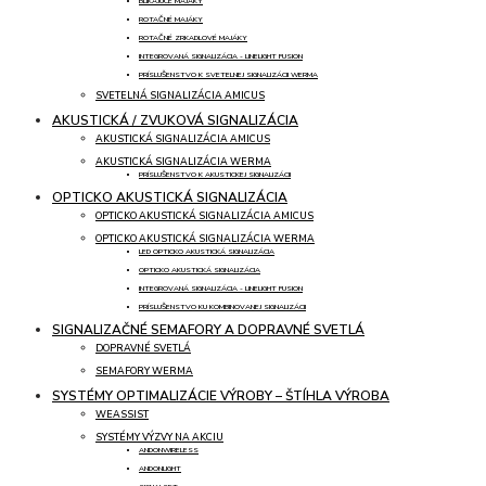
BLIKAJÚCE MAJÁKY
ROTAČNÉ MAJÁKY
ROTAČNÉ ZRKADLOVÉ MAJÁKY
INTEGROVANÁ SIGNALIZÁCIA - LINELIGHT FUSION
PRÍSLUŠENSTVO K SVETELNEJ SIGNALIZÁCII WERMA
SVETELNÁ SIGNALIZÁCIA AMICUS
AKUSTICKÁ / ZVUKOVÁ SIGNALIZÁCIA
AKUSTICKÁ SIGNALIZÁCIA AMICUS
AKUSTICKÁ SIGNALIZÁCIA WERMA
PRÍSLUŠENSTVO K AKUSTICKEJ SIGNALIZÁCII
OPTICKO AKUSTICKÁ SIGNALIZÁCIA
OPTICKO AKUSTICKÁ SIGNALIZÁCIA AMICUS
OPTICKO AKUSTICKÁ SIGNALIZÁCIA WERMA
LED OPTICKO AKUSTICKÁ SIGNALIZÁCIA
OPTICKO AKUSTICKÁ SIGNALIZÁCIA
INTEGROVANÁ SIGNALIZÁCIA - LINELIGHT FUSION
PRÍSLUŠENSTVO KU KOMBINOVANEJ SIGNALIZÁCII
SIGNALIZAČNÉ SEMAFORY A DOPRAVNÉ SVETLÁ
DOPRAVNÉ SVETLÁ
SEMAFORY WERMA
SYSTÉMY OPTIMALIZÁCIE VÝROBY – ŠTÍHLA VÝROBA
WEASSIST
SYSTÉMY VÝZVY NA AKCIU
ANDONWIRELESS
ANDONLIGHT