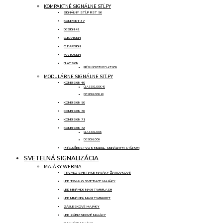
KOMPAKTNÉ SIGNÁLNE STĹPY
SIGNÁLNY STĹP RST 56
KOMPAKT 37
DESIGN 42
CLEANSIGN
CLEARSIGN
VARIOSIGN
FLATSIGN
PRÍSLUŠENSTVO FLATSIGN
MODULÁRNE SIGNÁLNE STĹPY
KOMBISIGN 40
CLASSICLOOK 40
DESIGNLOOK 40
KOMBISIGN 50
KOMBISIGN 70
KOMBISIGN 71
KOMBISIGN 72
CLASSICLOOK
DESIGNLOOK
PRÍSLUŠENSTVO K MODUL. SIGNÁLNYM STĹPOM
SVETELNÁ SIGNALIZÁCIA
MAJÁKY WERMA
TRVALO SVIETIACE MAJÁKY ŽIAROVKOVÉ
LED TRVALO SVIETIACE MAJÁKY
LED MINI/ MIDI/ MAXI TWINFLASH
LED MINI/ MIDI/ MAXI TWINLIGHT
ZÁBLESKOVÉ MAJÁKY
LED ZÁBLESKOVÉ MAJÁKY