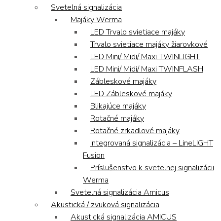
Svetelná signalizácia
Majáky Werma
LED Trvalo svietiace majáky
Trvalo svietiace majáky žiarovkové
LED Mini/ Midi/ Maxi TWINLIGHT
LED Mini/ Midi/ Maxi TWINFLASH
Zábleskové majáky
LED Zábleskové majáky
Blikajúce majáky
Rotačné majáky
Rotačné zrkadlové majáky
Integrovaná signalizácia – LineLIGHT
Fusion
Príslušenstvo k svetelnej signalizácii
Werma
Svetelná signalizácia Amicus
Akustická / zvuková signalizácia
Akustická signalizácia AMICUS