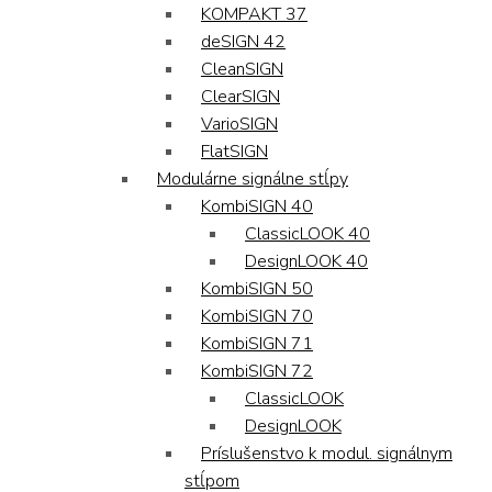
KOMPAKT 37
deSIGN 42
CleanSIGN
ClearSIGN
VarioSIGN
FlatSIGN
Modulárne signálne stĺpy
KombiSIGN 40
ClassicLOOK 40
DesignLOOK 40
KombiSIGN 50
KombiSIGN 70
KombiSIGN 71
KombiSIGN 72
ClassicLOOK
DesignLOOK
Príslušenstvo k modul. signálnym
stĺpom