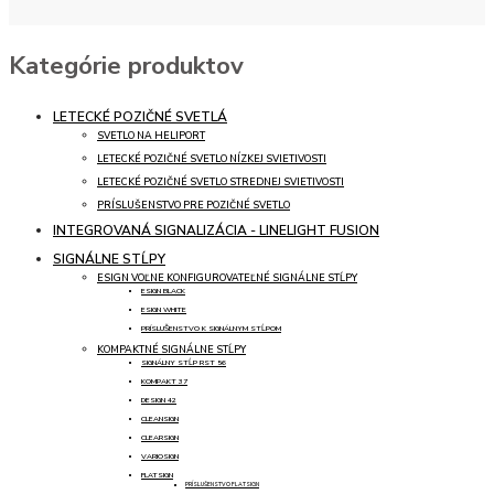
Kategórie produktov
LETECKÉ POZIČNÉ SVETLÁ
SVETLO NA HELIPORT
LETECKÉ POZIČNÉ SVETLO NÍZKEJ SVIETIVOSTI
LETECKÉ POZIČNÉ SVETLO STREDNEJ SVIETIVOSTI
PRÍSLUŠENSTVO PRE POZIČNÉ SVETLO
INTEGROVANÁ SIGNALIZÁCIA - LINELIGHT FUSION
SIGNÁLNE STĹPY
ESIGN VOĽNE KONFIGUROVATEĽNÉ SIGNÁLNE STĹPY
ESIGN BLACK
ESIGN WHITE
PRÍSLUŠENSTVO K SIGNÁLNYM STĹPOM
KOMPAKTNÉ SIGNÁLNE STĹPY
SIGNÁLNY STĹP RST 56
KOMPAKT 37
DESIGN 42
CLEANSIGN
CLEARSIGN
VARIOSIGN
FLATSIGN
PRÍSLUŠENSTVO FLATSIGN