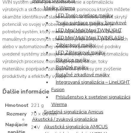
Svetelná signalizácia
WIN system určené pre monitorovanie a optimalizáciu
Majáky Werma
výrobných a skladovacích procesov, pomocou ktorých môžete
LED Trvalo svietiace majáky
okamžite identifikovať slabé miesta. Ak chcete objaviť skrytý
Trvalo svietiace majáky žiarovkové
potenciál vo svojej výrobe, logistike alebo preprave, je
LED Mini/ Midi/ Maxi TWINLIGHT
potrebný systém, ktorý meria neproduktívny čas – či už na
LED Mini/ Midi/ Maxi TWINFLASH
manuálnych pracovných staniciach, prepravných pracoviskách
Zábleskové majáky
alebo v automatizovanej výrobe. Pre priemyselné podniky
LED Zábleskové majáky
uvedené systémy získavajú a analyzujú údaje na optimalizáciu
Blikajúce majáky
výrobných procesov, monitorujú výrobu, stroje, toky
Rotačné majáky
materiálov, poprípade zahajujú určité procesy pre zvýšenie
Rotačné zrkadlové majáky
produktivity a efektivity výroby.
Integrovaná signalizácia – LineLIGHT
Fusion
Ďalšie informácie
Príslušenstvo k svetelnej signalizácii
Werma
Hmotnosť
221 g
Svetelná signalizácia Amicus
Rozmery
70 × 66 mm
Akustická / zvuková signalizácia
Napájacie
Akustická signalizácia AMICUS
24V
napätie