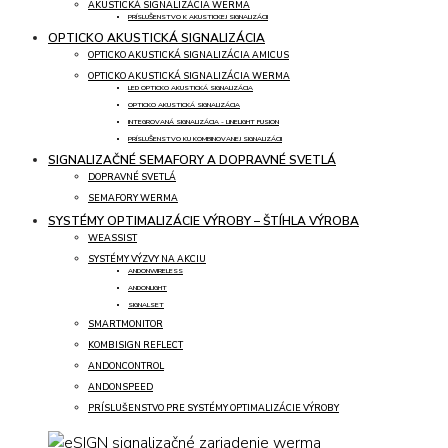
AKUSTICKÁ SIGNALIZÁCIA WERMA
PRÍSLUŠENSTVO K AKUSTICKEJ SIGNALIZÁCII
OPTICKO AKUSTICKÁ SIGNALIZÁCIA
OPTICKO AKUSTICKÁ SIGNALIZÁCIA AMICUS
OPTICKO AKUSTICKÁ SIGNALIZÁCIA WERMA
LED OPTICKO AKUSTICKÁ SIGNALIZÁCIA
OPTICKO AKUSTICKÁ SIGNALIZÁCIA
INTEGROVANÁ SIGNALIZÁCIA - LINELIGHT FUSION
PRÍSLUŠENSTVO KU KOMBINOVANEJ SIGNALIZÁCII
SIGNALIZAČNÉ SEMAFORY A DOPRAVNÉ SVETLÁ
DOPRAVNÉ SVETLÁ
SEMAFORY WERMA
SYSTÉMY OPTIMALIZÁCIE VÝROBY – ŠTÍHLA VÝROBA
WEASSIST
SYSTÉMY VÝZVY NA AKCIU
ANDONWIRELESS
ANDONLIGHT
SIGNALSET
SMARTMONITOR
KOMBISIGN REFLECT
ANDONCONTROL
ANDONSPEED
PRÍSLUŠENSTVO PRE SYSTÉMY OPTIMALIZÁCIE VÝROBY