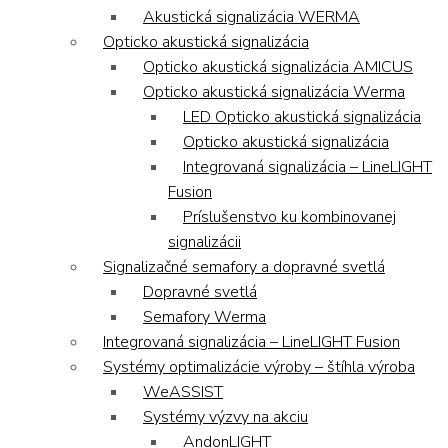
Akustická signalizácia WERMA
Opticko akustická signalizácia
Opticko akustická signalizácia AMICUS
Opticko akustická signalizácia Werma
LED Opticko akustická signalizácia
Opticko akustická signalizácia
Integrovaná signalizácia – LineLIGHT
Fusion
Príslušenstvo ku kombinovanej
signalizácii
Signalizačné semafory a dopravné svetlá
Dopravné svetlá
Semafory Werma
Integrovaná signalizácia – LineLIGHT Fusion
Systémy optimalizácie výroby – štíhla výroba
WeASSIST
Systémy výzvy na akciu
AndonLIGHT