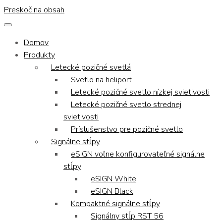
Preskoč na obsah
Domov
Produkty
Letecké pozičné svetlá
Svetlo na heliport
Letecké pozičné svetlo nízkej svietivosti
Letecké pozičné svetlo strednej
svietivosti
Príslušenstvo pre pozičné svetlo
Signálne stĺpy
eSIGN voľne konfigurovateľné signálne
stĺpy
eSIGN White
eSIGN Black
Kompaktné signálne stĺpy
Signálny stĺp RST 56