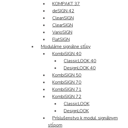
KOMPAKT 37
deSIGN 42
CleanSIGN
ClearSIGN
VarioSIGN
FlatSIGN
Modulárne signálne stĺpy
KombiSIGN 40
ClassicLOOK 40
DesignLOOK 40
KombiSIGN 50
KombiSIGN 70
KombiSIGN 71
KombiSIGN 72
ClassicLOOK
DesignLOOK
Príslušenstvo k modul. signálnym
stĺpom