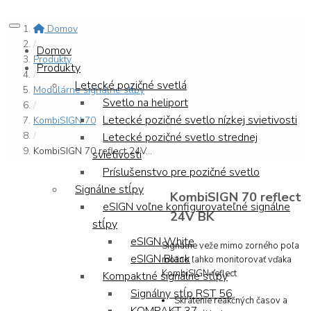
Domov
/
Domov
Produkty
Produkty
/
Letecké pozičné svetlá
Modulárne signálne stĺpy
Svetlo na heliport
/
Letecké pozičné svetlo nízkej svietivosti
KombiSIGN 70
/
Letecké pozičné svetlo strednej
KombiSIGN 70 reflect 24V...
svietivosti
Príslušenstvo pre pozičné svetlo
Signálne stĺpy
KombiSIGN 70 reflect
eSIGN voľne konfigurovateľné signálne
24V BK
stĺpy
eSIGN White
Signálne veže mimo zorného poľa
eSIGN Black
možno ľahko monitorovať vďaka
KombiSIGN reflect
Kompaktné signálne stĺpy
Signálny stĺp RST 56
Skrátenie reakčných časov a