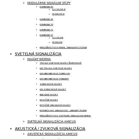
MODULÁRNE SIGNÁLNE STĹPY
KOMBISIGN 40
CLASSICLOOK 40
DESIGNLOOK 40
KOMBISIGN 50
KOMBISIGN 70
KOMBISIGN 71
KOMBISIGN 72
CLASSICLOOK
DESIGNLOOK
PRÍSLUŠENSTVO K MODUL. SIGNÁLNYM STĹPOM
SVETELNÁ SIGNALIZÁCIA
MAJÁKY WERMA
TRVALO SVIETIACE MAJÁKY ŽIAROVKOVÉ
LED TRVALO SVIETIACE MAJÁKY
LED MINI/ MIDI/ MAXI TWINFLASH
LED MINI/ MIDI/ MAXI TWINLIGHT
ZÁBLESKOVÉ MAJÁKY
LED ZÁBLESKOVÉ MAJÁKY
BLIKAJÚCE MAJÁKY
ROTAČNÉ MAJÁKY
ROTAČNÉ ZRKADLOVÉ MAJÁKY
INTEGROVANÁ SIGNALIZÁCIA - LINELIGHT FUSION
PRÍSLUŠENSTVO K SVETELNEJ SIGNALIZÁCII WERMA
SVETELNÁ SIGNALIZÁCIA AMICUS
AKUSTICKÁ / ZVUKOVÁ SIGNALIZÁCIA
AKUSTICKÁ SIGNALIZÁCIA AMICUS