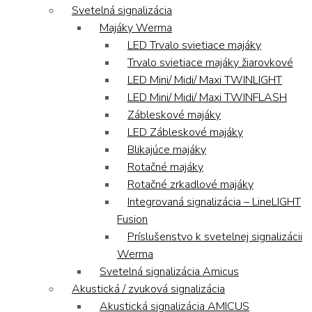
Svetelná signalizácia
Majáky Werma
LED Trvalo svietiace majáky
Trvalo svietiace majáky žiarovkové
LED Mini/ Midi/ Maxi TWINLIGHT
LED Mini/ Midi/ Maxi TWINFLASH
Zábleskové majáky
LED Zábleskové majáky
Blikajúce majáky
Rotačné majáky
Rotačné zrkadlové majáky
Integrovaná signalizácia – LineLIGHT
Fusion
Príslušenstvo k svetelnej signalizácii
Werma
Svetelná signalizácia Amicus
Akustická / zvuková signalizácia
Akustická signalizácia AMICUS