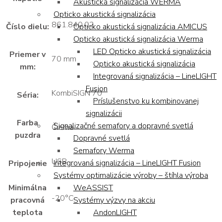
Akustická signalizácia WERMA
Opticko akustická signalizácia
861.840.02
Opticko akustická signalizácia AMICUS
Číslo dielu:
Opticko akustická signalizácia Werma
LED Opticko akustická signalizácia
Priemer v
70 mm
Opticko akustická signalizácia
mm:
Integrovaná signalizácia – LineLIGHT
Fusion
KombiSIGN 70
Séria:
Príslušenstvo ku kombinovanej
signalizácii
Farba
Signalizačné semafory a dopravné svetlá
Čierna
puzdra
Dopravné svetlá
Semafory Werma
USB
Integrovaná signalizácia – LineLIGHT Fusion
Pripojenie
Systémy optimalizácie výroby – štíhla výroba
WeASSIST
Minimálna
-20°C
Systémy výzvy na akciu
pracovná
AndonLIGHT
teplota