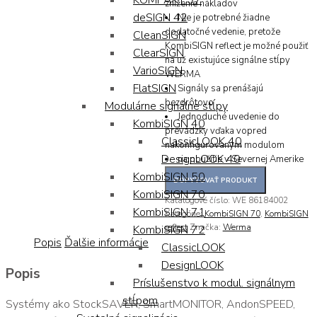
KOMPAKT 37
zníženie nákladov
deSIGN 42
Nie je potrebné žiadne
dodatočné vedenie, pretože
CleanSIGN
KombiSIGN reflect je možné použiť
ClearSIGN
na už existujúce signálne stĺpy
VarioSIGN
WERMA
FlatSIGN
Signály sa prenášajú
bezdrôtovo
Modulárne signálne stĺpy
Jednoduché uvedenie do
KombiSIGN 40
prevádzky vďaka vopred
ClassicLOOK 40
nakonfigurovaným modulom
DesignLOOK 40
na použitie v Severnej Amerike
KombiSIGN 50
KombiSIGN 70
Katalógové číslo:
WE 86184002
KombiSIGN 71
Kategórie:
KombiSIGN 70
,
KombiSIGN
reflect
Značka:
Werma
KombiSIGN 72
Popis
Ďalšie informácie
ClassicLOOK
DesignLOOK
Popis
Príslušenstvo k modul. signálnym
stĺpom
Systémy ako StockSAVER, SmartMONITOR, AndonSPEED,