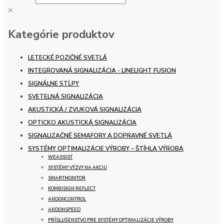
×
Kategórie produktov
LETECKÉ POZIČNÉ SVETLÁ
INTEGROVANÁ SIGNALIZÁCIA - LINELIGHT FUSION
SIGNÁLNE STĹPY
SVETELNÁ SIGNALIZÁCIA
AKUSTICKÁ / ZVUKOVÁ SIGNALIZÁCIA
OPTICKO AKUSTICKÁ SIGNALIZÁCIA
SIGNALIZAČNÉ SEMAFORY A DOPRAVNÉ SVETLÁ
SYSTÉMY OPTIMALIZÁCIE VÝROBY – ŠTÍHLA VÝROBA
WEASSIST
SYSTÉMY VÝZVY NA AKCIU
SMARTMONITOR
KOMBISIGN REFLECT
ANDONCONTROL
ANDONSPEED
PRÍSLUŠENSTVO PRE SYSTÉMY OPTIMALIZÁCIE VÝROBY