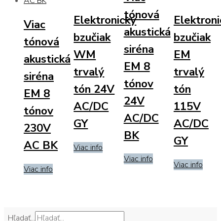
tónová
Elektronický
Elektroni
Viac
akustická
bzučiak
bzučiak
tónová
siréna
WM
EM
akustická
EM 8
trvalý
trvalý
siréna
tónov
tón 24V
tón
EM 8
24V
AC/DC
115V
tónov
AC/DC
GY
AC/DC
230V
BK
GY
AC BK
Viac info
Viac info
Viac info
Viac info
Hľadať...