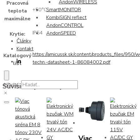
AndonWIRELESS
Pracovná
SmartMONITOR
+50°C
teplota
KombiSIGN reflect
maximálne
AndonCONTROL
IP54
AndonSPEED
Krytie:
Články
Kontakt
https://amicussk.sk/content/products_files/950/
Katalogový
techn.-datasheet-1-86084002.pdf
list
Súvisiace produkty
Hľadať...
×
Viac