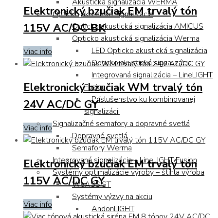
Akustická signalizácia WERMA
Elektronický bzučiak EM trvalý tón
Opticko akustická signalizácia
115V AC/DC BK
Opticko akustická signalizácia AMICUS
Opticko akustická signalizácia Werma
LED Opticko akustická signalizácia
Viac info
Opticko akustická signalizácia
Integrovaná signalizácia – LineLIGHT
Elektronický bzučiak WM trvalý tón
Fusion
Príslušenstvo ku kombinovanej
24V AC/DC GY
signalizácii
Signalizačné semafory a dopravné svetlá
Viac info
Dopravné svetlá
Semafory Werma
Integrovaná signalizácia – LineLIGHT Fusion
Elektronický bzučiak EM trvalý tón
Systémy optimalizácie výroby – štíhla výroba
115V AC/DC GY
WeASSIST
Systémy výzvy na akciu
Viac info
AndonLIGHT