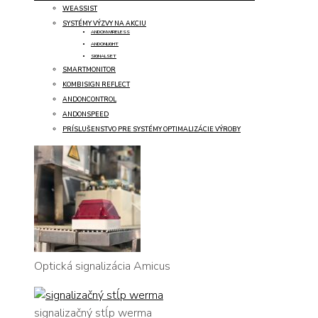
WEASSIST
SYSTÉMY VÝZVY NA AKCIU
ANDONWIRELESS
ANDONLIGHT
SIGNALSET
SMARTMONITOR
KOMBISIGN REFLECT
ANDONCONTROL
ANDONSPEED
PRÍSLUŠENSTVO PRE SYSTÉMY OPTIMALIZÁCIE VÝROBY
Optická signalizácia Amicus
signalizačný stĺp werma