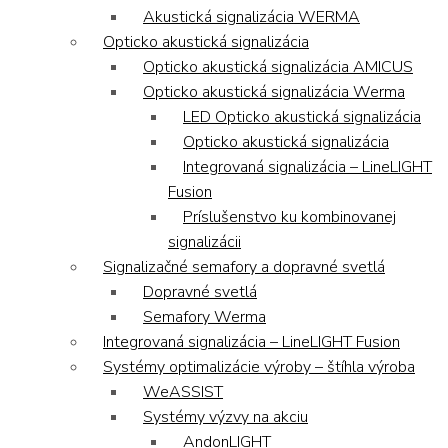
Akustická signalizácia WERMA
Opticko akustická signalizácia
Opticko akustická signalizácia AMICUS
Opticko akustická signalizácia Werma
LED Opticko akustická signalizácia
Opticko akustická signalizácia
Integrovaná signalizácia – LineLIGHT
Fusion
Príslušenstvo ku kombinovanej
signalizácii
Signalizačné semafory a dopravné svetlá
Dopravné svetlá
Semafory Werma
Integrovaná signalizácia – LineLIGHT Fusion
Systémy optimalizácie výroby – štíhla výroba
WeASSIST
Systémy výzvy na akciu
AndonLIGHT