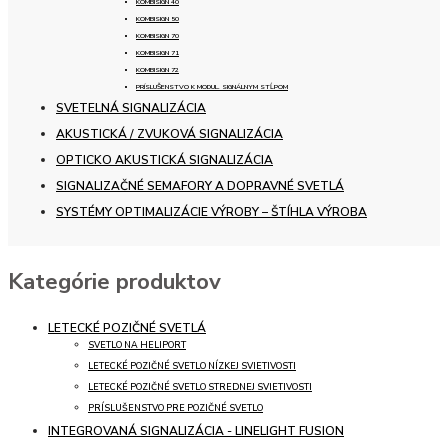
KOMBISIGN 40
KOMBISIGN 50
KOMBISIGN 70
KOMBISIGN 71
KOMBISIGN 72
PRÍSLUŠENSTVO K MODUL. SIGNÁLNYM STĹPOM
SVETELNÁ SIGNALIZÁCIA
AKUSTICKÁ / ZVUKOVÁ SIGNALIZÁCIA
OPTICKO AKUSTICKÁ SIGNALIZÁCIA
SIGNALIZAČNÉ SEMAFORY A DOPRAVNÉ SVETLÁ
SYSTÉMY OPTIMALIZÁCIE VÝROBY – ŠTÍHLA VÝROBA
Kategórie produktov
LETECKÉ POZIČNÉ SVETLÁ
SVETLO NA HELIPORT
LETECKÉ POZIČNÉ SVETLO NÍZKEJ SVIETIVOSTI
LETECKÉ POZIČNÉ SVETLO STREDNEJ SVIETIVOSTI
PRÍSLUŠENSTVO PRE POZIČNÉ SVETLO
INTEGROVANÁ SIGNALIZÁCIA - LINELIGHT FUSION