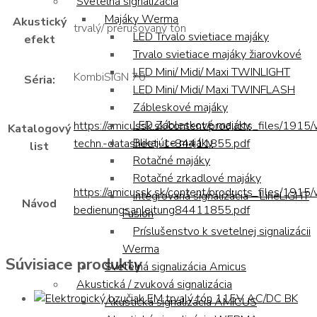
Svetelná signalizácia
Majáky Werma
Akustický
trvalý/ prerušovaný tón
LED Trvalo svietiace majáky
efekt
Trvalo svietiace majáky žiarovkové
LED Mini/ Midi/ Maxi TWINLIGHT
KombiSIGN 70
Séria:
LED Mini/ Midi/ Maxi TWINFLASH
Zábleskové majáky
LED Zábleskové majáky
https://amicussk.sk/content/products_files/1915
Katalogový
Blikajúce majáky
techn.-datasheet-1-84411855.pdf
list
Rotačné majáky
Rotačné zrkadlové majáky
https://amicussk.sk/content/products_files/1915
Integrovaná signalizácia – LineLIGHT
Návod
bedienungsanleitung84411855.pdf
Fusion
Príslušenstvo k svetelnej signalizácii
Werma
Súvisiace produkty
Svetelná signalizácia Amicus
Akustická / zvuková signalizácia
Akustická signalizácia AMICUS