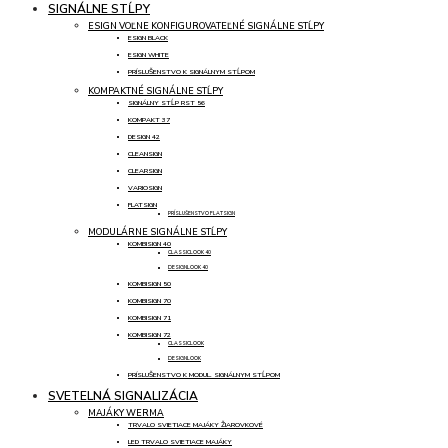
SIGNÁLNE STĹPY
ESIGN VOĽNE KONFIGUROVATEĽNÉ SIGNÁLNE STĹPY
ESIGN BLACK
ESIGN WHITE
PRÍSLUŠENSTVO K SIGNÁLNYM STĹPOM
KOMPAKTNÉ SIGNÁLNE STĹPY
SIGNÁLNY STĹP RST 56
KOMPAKT 37
DESIGN 42
CLEANSIGN
CLEARSIGN
VARIOSIGN
FLATSIGN
PRÍSLUŠENSTVO FLATSIGN
MODULÁRNE SIGNÁLNE STĹPY
KOMBISIGN 40
CLASSICLOOK 40
DESIGNLOOK 40
KOMBISIGN 50
KOMBISIGN 70
KOMBISIGN 71
KOMBISIGN 72
CLASSICLOOK
DESIGNLOOK
PRÍSLUŠENSTVO K MODUL. SIGNÁLNYM STĹPOM
SVETELNÁ SIGNALIZÁCIA
MAJÁKY WERMA
TRVALO SVIETIACE MAJÁKY ŽIAROVKOVÉ
LED TRVALO SVIETIACE MAJÁKY