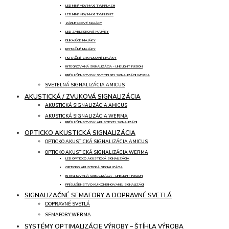
LED MINI/ MIDI/ MAXI TWINFLASH
LED MINI/ MIDI/ MAXI TWINLIGHT
ZÁBLESKOVÉ MAJÁKY
LED ZÁBLESKOVÉ MAJÁKY
BLIKAJÚCE MAJÁKY
ROTAČNÉ MAJÁKY
ROTAČNÉ ZRKADLOVÉ MAJÁKY
INTEGROVANÁ SIGNALIZÁCIA - LINELIGHT FUSION
PRÍSLUŠENSTVO K SVETELNEJ SIGNALIZÁCII WERMA
SVETELNÁ SIGNALIZÁCIA AMICUS
AKUSTICKÁ / ZVUKOVÁ SIGNALIZÁCIA
AKUSTICKÁ SIGNALIZÁCIA AMICUS
AKUSTICKÁ SIGNALIZÁCIA WERMA
PRÍSLUŠENSTVO K AKUSTICKEJ SIGNALIZÁCII
OPTICKO AKUSTICKÁ SIGNALIZÁCIA
OPTICKO AKUSTICKÁ SIGNALIZÁCIA AMICUS
OPTICKO AKUSTICKÁ SIGNALIZÁCIA WERMA
LED OPTICKO AKUSTICKÁ SIGNALIZÁCIA
OPTICKO AKUSTICKÁ SIGNALIZÁCIA
INTEGROVANÁ SIGNALIZÁCIA - LINELIGHT FUSION
PRÍSLUŠENSTVO KU KOMBINOVANEJ SIGNALIZÁCII
SIGNALIZAČNÉ SEMAFORY A DOPRAVNÉ SVETLÁ
DOPRAVNÉ SVETLÁ
SEMAFORY WERMA
SYSTÉMY OPTIMALIZÁCIE VÝROBY – ŠTÍHLA VÝROBA