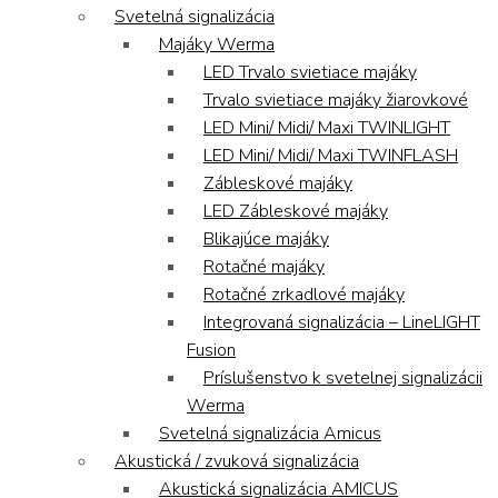
Svetelná signalizácia
Majáky Werma
LED Trvalo svietiace majáky
Trvalo svietiace majáky žiarovkové
LED Mini/ Midi/ Maxi TWINLIGHT
LED Mini/ Midi/ Maxi TWINFLASH
Zábleskové majáky
LED Zábleskové majáky
Blikajúce majáky
Rotačné majáky
Rotačné zrkadlové majáky
Integrovaná signalizácia – LineLIGHT
Fusion
Príslušenstvo k svetelnej signalizácii
Werma
Svetelná signalizácia Amicus
Akustická / zvuková signalizácia
Akustická signalizácia AMICUS