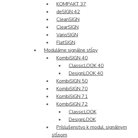
KOMPAKT 37
deSIGN 42
CleanSIGN
ClearSIGN
VarioSIGN
FlatSIGN
Modulárne signálne stĺpy
KombiSIGN 40
ClassicLOOK 40
DesignLOOK 40
KombiSIGN 50
KombiSIGN 70
KombiSIGN 71
KombiSIGN 72
ClassicLOOK
DesignLOOK
Príslušenstvo k modul. signálnym
stĺpom