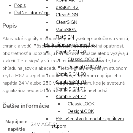
KOMPAKT 37
Popis
deSIGN 42
Ďalšie informácie
CleanSIGN
ClearSIGN
Popis
VarioSIGN
FlatSIGN
Akustické signály v modernej priemyselnej spoločnosti varujú,
Modulárne signálne stĺpy
chránia a vedú. Pôsobia v situáciách, keď je nutná opatrnosť,
KombiSIGN 40
obozretnosť a upozorňujú na núdzové situácie alebo vyzývajú
ClassicLOOK 40
k akcii. Tieto signály sú zrozumiteľné na celom svete, bez
DesignLOOK 40
ohľadu na jazyk a abecedu. Tieto signály s vysokým stupňom
KombiSIGN 50
krytia IP67 a tepelnou odolnosťou, s výberom napájacieho
KombiSIGN 70
napätia 24 V alebo 230 V sa používajú tam, kde je svetelná
KombiSIGN 71
signalizácia nedostatočná alebo dokonca nevhodná.
KombiSIGN 72
ClassicLOOK
Ďalšie informácie
DesignLOOK
Príslušenstvo k modul. signálnym
Napájacie
24V AC/DC
stĺpom
napätie