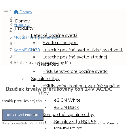
Domov
/
Domov
Produkty
Produkty
/
Letecké pozičné svetlá
Modulárne signálne stĺpy
Svetlo na heliport
/
Letecké pozičné svetlo nízkej svietivosti
KombiSIGN 70
/
Letecké pozičné svetlo strednej
Bzučiak trvalý/ prerušovaný tón...
svietivosti
Príslušenstvo pre pozičné svetlo
Signálne stĺpy
eSIGN voľne konfigurovateľné signálne
Bzučiak trvalý/ prerušovaný tón 24V AC/DC
stĺpy
eSIGN White
trvalý/ prerušovaný tón
eSIGN Black
Kompaktné signálne stĺpy
Signálny stĺp RST 56
Katalógové číslo:
WE 84411855
Kategória:
KombiSIGN 70
Značka:
Werma