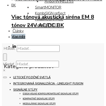
AndonWIRELESS
SmartMONITOR
KombiSIGN reflect
Viac tónová akustická siréna EM 8
AndonCONTROL
tónov 24V AC/DC BK
AndonSPEED
Články
Viac info
Kontakt
Hľadať...
×
Hľadať...
Kategórie produktov
×
LETECKÉ POZIČNÉ SVETLÁ
INTEGROVANÁ SIGNALIZÁCIA - LINELIGHT FUSION
SIGNÁLNE STĹPY
ESIGN VOĽNE KONFIGUROVATEĽNÉ SIGNÁLNE STĹPY
KOMPAKTNÉ SIGNÁLNE STĹPY
MODULÁRNE SIGNÁLNE STĹPY