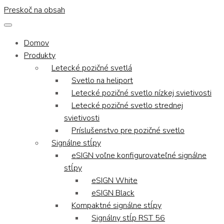
Preskoč na obsah
Domov
Produkty
Letecké pozičné svetlá
Svetlo na heliport
Letecké pozičné svetlo nízkej svietivosti
Letecké pozičné svetlo strednej
svietivosti
Príslušenstvo pre pozičné svetlo
Signálne stĺpy
eSIGN voľne konfigurovateľné signálne
stĺpy
eSIGN White
eSIGN Black
Kompaktné signálne stĺpy
Signálny stĺp RST 56