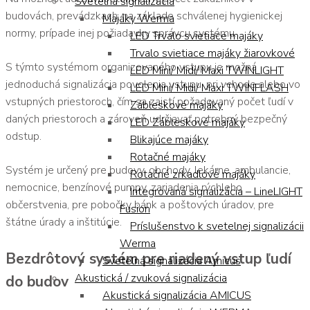
Svetelná signalizácia
budovách, prevádzkach, na základe schválenej hygienickej
Majáky Werma
normy, prípade inej požiadavky správcu systému.
LED Trvalo svietiace majáky
Trvalo svietiace majáky žiarovkové
S týmto systémom organizovaného vstupu je možná
LED Mini/ Midi/ Maxi TWINLIGHT
jednoduchá signalizácia povolenia vstupu, pri vchode alebo vo
LED Mini/ Midi/ Maxi TWINFLASH
vstupných priestoroch, čím sa zaistí požadovaný počet ľudí v
Zábleskové majáky
daných priestoroch a zároveň udržiavať potrebný bezpečný
LED Zábleskové majáky
odstup.
Blikajúce majáky
Rotačné majáky
Systém je určený pre budovy, obchody, lekárne, ambulancie,
Rotačné zrkadlové majáky
nemocnice, benzínové pumpy, zariadenia rýchleho
Integrovaná signalizácia – LineLIGHT
občerstvenia, pre pobočky bánk a poštových úradov, pre
Fusion
štátne úrady a inštitúcie.
Príslušenstvo k svetelnej signalizácii
Werma
Bezdrôtový systém pre riadený vstup ľudí
Svetelná signalizácia Amicus
Akustická / zvuková signalizácia
do budov
Akustická signalizácia AMICUS