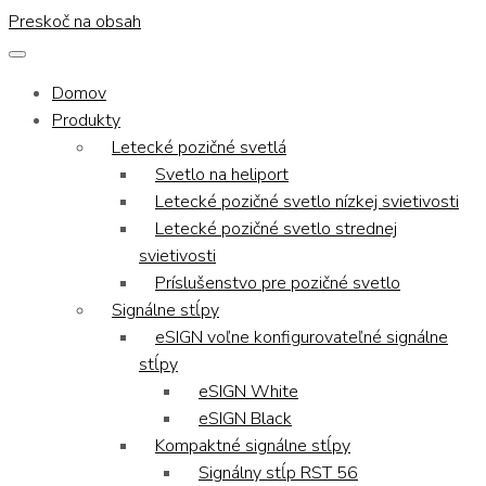
Preskoč na obsah
Domov
Produkty
Letecké pozičné svetlá
Svetlo na heliport
Letecké pozičné svetlo nízkej svietivosti
Letecké pozičné svetlo strednej
svietivosti
Príslušenstvo pre pozičné svetlo
Signálne stĺpy
eSIGN voľne konfigurovateľné signálne
stĺpy
eSIGN White
eSIGN Black
Kompaktné signálne stĺpy
Signálny stĺp RST 56