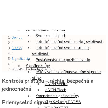
SignalSET – Riadený vstup ľudí do budov
Domov
Produkty
Letecké pozičné svetlá
Svetlo na heliport
Domov
Letecké pozičné svetlo nízkej svietivosti
/
Letecké pozičné svetlo strednej
Články
/
svietivosti
Signalizácia
Príslušenstvo pre pozičné svetlo
/
Signálne stĺpy
SignalSET – Riadený vstup...
eSIGN voľne konfigurovateľné signálne
stĺpy
Kontrola prístupu – rýchla, bezpečná a
eSIGN White
jednoznačná
eSIGN Black
Kompaktné signálne stĺpy
Priemyselná signalizácia
Signálny stĺp RST 56