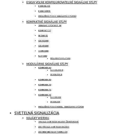
ESIGN VOĽNE KONFIGUROVATEĽNÉ SIGNÁLNE STĹPY
ESIGN BLACK
ESIGN WHITE
PRÍSLUŠENSTVO K SIGNÁLNYM STĹPOM
KOMPAKTNÉ SIGNÁLNE STĹPY
SIGNÁLNY STĹP RST 56
KOMPAKT 37
DESIGN 42
CLEANSIGN
CLEARSIGN
VARIOSIGN
FLATSIGN
PRÍSLUŠENSTVO FLATSIGN
MODULÁRNE SIGNÁLNE STĹPY
KOMBISIGN 40
CLASSICLOOK 40
DESIGNLOOK 40
KOMBISIGN 50
KOMBISIGN 70
KOMBISIGN 71
KOMBISIGN 72
CLASSICLOOK
DESIGNLOOK
PRÍSLUŠENSTVO K MODUL. SIGNÁLNYM STĹPOM
SVETELNÁ SIGNALIZÁCIA
MAJÁKY WERMA
TRVALO SVIETIACE MAJÁKY ŽIAROVKOVÉ
LED TRVALO SVIETIACE MAJÁKY
LED MINI/ MIDI/ MAXI TWINFLASH