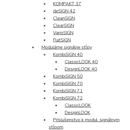
KOMPAKT 37
deSIGN 42
CleanSIGN
ClearSIGN
VarioSIGN
FlatSIGN
Modulárne signálne stĺpy
KombiSIGN 40
ClassicLOOK 40
DesignLOOK 40
KombiSIGN 50
KombiSIGN 70
KombiSIGN 71
KombiSIGN 72
ClassicLOOK
DesignLOOK
Príslušenstvo k modul. signálnym
stĺpom