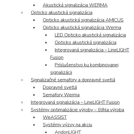
Akustická signalizácia WERMA
Opticko akustická signalizácia
Opticko akustická signalizácia AMICUS
Opticko akustická signalizácia Werma
LED Opticko akustická signalizácia
Opticko akustická signalizácia
Integrovaná signalizácia – LineLIGHT
Fusion
Príslušenstvo ku kombinovanej
signalizácii
Signalizačné semafory a dopravné svetlá
Dopravné svetlá
Semafory Werma
Integrovaná signalizácia – LineLIGHT Fusion
Systémy optimalizácie výroby – štíhla výroba
WeASSIST
Systémy výzvy na akciu
AndonLIGHT