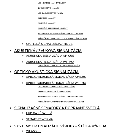
LED MINI/ MIDI/ MAXI TWINLIGHT
ZÁBLESKOVÉ MAJÁKY
LED ZÁBLESKOVÉ MAJÁKY
BLIKAJÚCE MAJÁKY
ROTAČNÉ MAJÁKY
ROTAČNÉ ZRKADLOVÉ MAJÁKY
INTEGROVANÁ SIGNALIZÁCIA - LINELIGHT FUSION
PRÍSLUŠENSTVO K SVETELNEJ SIGNALIZÁCII WERMA
SVETELNÁ SIGNALIZÁCIA AMICUS
AKUSTICKÁ / ZVUKOVÁ SIGNALIZÁCIA
AKUSTICKÁ SIGNALIZÁCIA AMICUS
AKUSTICKÁ SIGNALIZÁCIA WERMA
PRÍSLUŠENSTVO K AKUSTICKEJ SIGNALIZÁCII
OPTICKO AKUSTICKÁ SIGNALIZÁCIA
OPTICKO AKUSTICKÁ SIGNALIZÁCIA AMICUS
OPTICKO AKUSTICKÁ SIGNALIZÁCIA WERMA
LED OPTICKO AKUSTICKÁ SIGNALIZÁCIA
OPTICKO AKUSTICKÁ SIGNALIZÁCIA
INTEGROVANÁ SIGNALIZÁCIA - LINELIGHT FUSION
PRÍSLUŠENSTVO KU KOMBINOVANEJ SIGNALIZÁCII
SIGNALIZAČNÉ SEMAFORY A DOPRAVNÉ SVETLÁ
DOPRAVNÉ SVETLÁ
SEMAFORY WERMA
SYSTÉMY OPTIMALIZÁCIE VÝROBY – ŠTÍHLA VÝROBA
WEASSIST