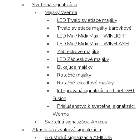
Svetelná signalizácia
Majáky Werma
LED Trvalo svietiace majáky
Trvalo svietiace majáky žiarovkové
LED Mini/ Midi/ Maxi TWINLIGHT
LED Mini/ Midi/ Maxi TWINFLASH
Zábleskové majáky
LED Zábleskové majáky
Blikajúce majáky
Rotačné majáky
Rotačné zrkadlové majáky
Integrovaná signalizácia – LineLIGHT
Fusion
Príslušenstvo k svetelnej signalizácii
Werma
Svetelná signalizácia Amicus
Akustická / zvuková signalizácia
Akustická signalizácia AMICUS