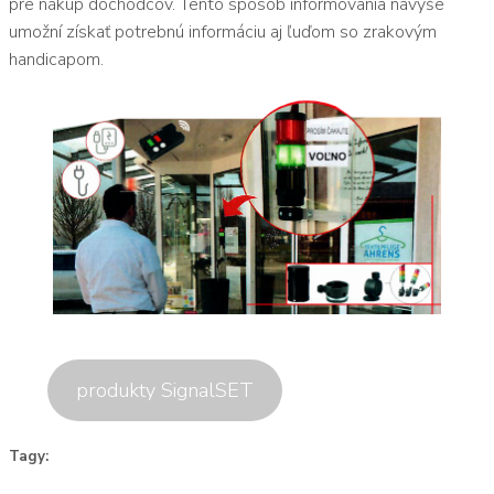
pre nákup dôchodcov. Tento spôsob informovania navyše
umožní získať potrebnú informáciu aj ľuďom so zrakovým
handicapom.
produkty SignalSET
Tagy: