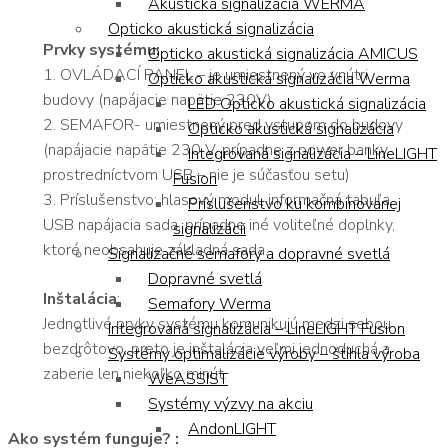
Akustická signalizácia WERMA
Opticko akustická signalizácia
Prvky systému:
Opticko akustická signalizácia AMICUS
1. OVLÁDACÍ PANEL – je umiestnený vo vnútri
Opticko akustická signalizácia Werma
budovy (napájacie napätie 230V)
LED Opticko akustická signalizácia
2. SEMAFOR- umiestnený pred vstupom do budovy
Opticko akustická signalizácia
(napájacie napätie 230 V, prípadne z power banky
Integrovaná signalizácia – LineLIGHT
prostredníctvom USB – nie je súčasťou setu)
Fusion
3. Príslušenstvo: hlasový modul, informačná tabuľa,
Príslušenstvo ku kombinovanej
USB napájacia sada, prípadne iné voliteľné doplnky,
signalizácii
ktoré neobsahuje základná sada.
Signalizačné semafory a dopravné svetlá
Dopravné svetlá
Inštalácia
:
Semafory Werma
Jednotlivé prvky systému komunikujú medzi sebou
Integrovaná signalizácia – LineLIGHT Fusion
bezdrôtovo, preto je inštalácia veľmi jednoduchá a
Systémy optimalizácie výroby – štíhla výroba
zaberie len niekoľko minút.
WeASSIST
Systémy výzvy na akciu
AndonLIGHT
Ako systém funguje? :