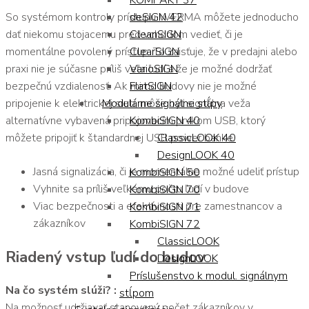
KOMPAKT 37
So systémom kontroly prístupu WERMA môžete jednoducho
deSIGN 42
dať niekomu stojacemu pred vchodom vedieť, či je
CleanSIGN
momentálne povolený prístup. To zaisťuje, že v predajni alebo
ClearSIGN
praxi nie je súčasne príliš veľa ľudí a že je možné dodržať
VarioSIGN
bezpečnú vzdialenosť. Ak mimo budovy nie je možné
FlatSIGN
pripojenie k elektrickej sieti, môže byť signálna veža
Modulárne signálne stĺpy
alternatívne vybavená pripojovacím prvkom USB, ktorý
KombiSIGN 40
môžete pripojiť k štandardnej USB power banke.
ClassicLOOK 40
DesignLOOK 40
Jasná signalizácia, či je momentálne možné udeliť prístup
KombiSIGN 50
Vyhnite sa príliš veľkému počtu ľudí v budove
KombiSIGN 70
Viac bezpečnosti a efektívnosti pre zamestnancov a
KombiSIGN 71
zákazníkov
KombiSIGN 72
ClassicLOOK
Riadený vstup ľudí do budov
DesignLOOK
Príslušenstvo k modul. signálnym
Na čo systém slúži? :
stĺpom
Na možnosť udržiavať stanovený počet zákazníkov v