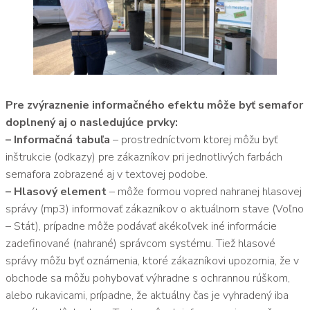
Pre zvýraznenie informačného efektu môže byť semafor
doplnený aj o nasledujúce prvky:
– Informačná tabuľa
– prostredníctvom ktorej môžu byť
inštrukcie (odkazy) pre zákazníkov pri jednotlivých farbách
semafora zobrazené aj v textovej podobe.
– Hlasový element
– môže formou vopred nahranej hlasovej
správy (mp3) informovať zákazníkov o aktuálnom stave (Voľno
– Stát), prípadne môže podávať akékoľvek iné informácie
zadefinované (nahrané) správcom systému. Tiež hlasové
správy môžu byť oznámenia, ktoré zákazníkovi upozornia, že v
obchode sa môžu pohybovať výhradne s ochrannou rúškom,
alebo rukavicami, prípadne, že aktuálny čas je vyhradený iba