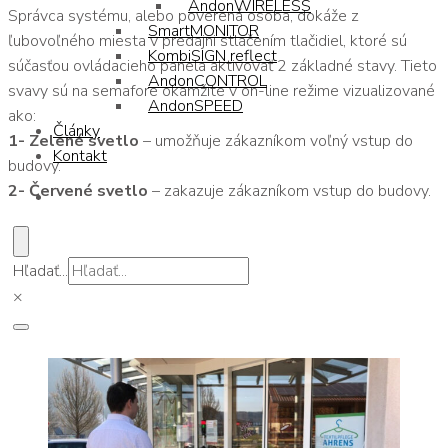
AndonWIRELESS
Správca systému, alebo poverená osoba, dokáže z
SmartMONITOR
ľubovoľného miesta v predajni stlačením tlačidiel, ktoré sú
KombiSIGN reflect
súčasťou ovládacieho panela aktivovať 2 základné stavy. Tieto
AndonCONTROL
svavy sú na semafore okamžite v on-line režime vizualizované
AndonSPEED
ako:
Články
1- Zelené svetlo
– umožňuje zákazníkom voľný vstup do
Kontakt
budovy.
2- Červené svetlo
– zakazuje zákazníkom vstup do budovy.
Hľadať...
×