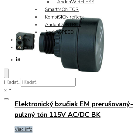
AndonWIRELESS
SmartMONITOR
KombiSIGN reflect
AndonCONTROL
AndonSPEED
Články
Kontakt
Hľadať...
×
Elektronický bzučiak EM prerušovaný-
pulzný tón 115V AC/DC BK
Viac info