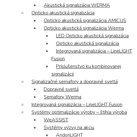
Akustická signalizácia WERMA
Opticko akustická signalizácia
Opticko akustická signalizácia AMICUS
Opticko akustická signalizácia Werma
LED Opticko akustická signalizácia
Opticko akustická signalizácia
Integrovaná signalizácia – LineLIGHT
Fusion
Príslušenstvo ku kombinovanej
signalizácii
Signalizačné semafory a dopravné svetlá
Dopravné svetlá
Semafory Werma
Integrovaná signalizácia – LineLIGHT Fusion
Systémy optimalizácie výroby – štíhla výroba
WeASSIST
Systémy výzvy na akciu
AndonLIGHT