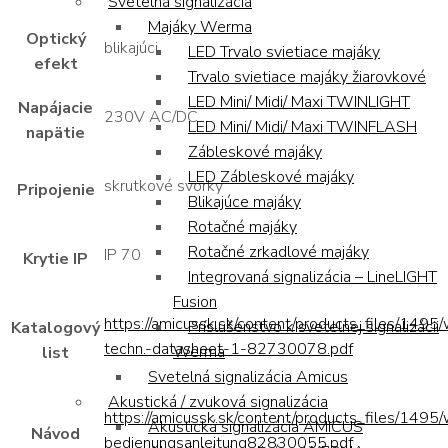
Svetelná signalizácia
Majáky Werma
Optický
blikajúci
LED Trvalo svietiace majáky
efekt
Trvalo svietiace majáky žiarovkové
LED Mini/ Midi/ Maxi TWINLIGHT
Napájacie
230V AC/DC
LED Mini/ Midi/ Maxi TWINFLASH
napätie
Zábleskové majáky
LED Zábleskové majáky
skrutkové svorky
Pripojenie
Blikajúce majáky
Rotačné majáky
Rotačné zrkadlové majáky
IP 70
Krytie IP
Integrovaná signalizácia – LineLIGHT
Fusion
https://amicussk.sk/content/products_files/1495
Príslušenstvo k svetelnej signalizácii
Katalogový
techn.-datasheet-1-82730078.pdf
Werma
list
Svetelná signalizácia Amicus
Akustická / zvuková signalizácia
https://amicussk.sk/content/products_files/1495
Akustická signalizácia AMICUS
Návod
bedienungsanleitung82830055.pdf