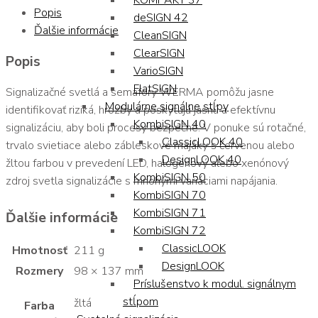
KOMPAKT 37
Popis
deSIGN 42
Ďalšie informácie
CleanSIGN
ClearSIGN
Popis
VarioSIGN
FlatSIGN
Signalizačné svetlá a semafory WERMA pomôžu jasne
Modulárne signálne stĺpy
identifikovať riziká, hrozby a poskytujú jasnú a efektívnu
KombiSIGN 40
signalizáciu, aby boli procesy bezpečné. V ponuke sú rotačné,
ClassicLOOK 40
trvalo svietiace alebo zábleskové majáky s červenou alebo
DesignLOOK 40
žltou farbou v prevedení LED, halogénový alebo xenónový
KombiSIGN 50
zdroj svetla signalizácie s mnohými variáciami napájania.
KombiSIGN 70
KombiSIGN 71
Ďalšie informácie
KombiSIGN 72
ClassicLOOK
Hmotnosť
211 g
DesignLOOK
Rozmery
98 × 137 mm
Príslušenstvo k modul. signálnym
stĺpom
žltá
Farba