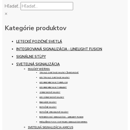
Hľadať...
×
Kategórie produktov
LETECKÉ POZIČNÉ SVETLÁ
INTEGROVANÁ SIGNALIZÁCIA - LINELIGHT FUSION
SIGNÁLNE STĹPY
SVETELNÁ SIGNALIZÁCIA
MAJÁKY WERMA
TRVALO SVIETIACE MAJÁKY ŽIAROVKOVÉ
LED TRVALO SVIETIACE MAJÁKY
LED MINI/ MIDI/ MAXI TWINFLASH
LED MINI/ MIDI/ MAXI TWINLIGHT
ZÁBLESKOVÉ MAJÁKY
LED ZÁBLESKOVÉ MAJÁKY
BLIKAJÚCE MAJÁKY
ROTAČNÉ MAJÁKY
ROTAČNÉ ZRKADLOVÉ MAJÁKY
INTEGROVANÁ SIGNALIZÁCIA - LINELIGHT FUSION
PRÍSLUŠENSTVO K SVETELNEJ SIGNALIZÁCII WERMA
SVETELNÁ SIGNALIZÁCIA AMICUS