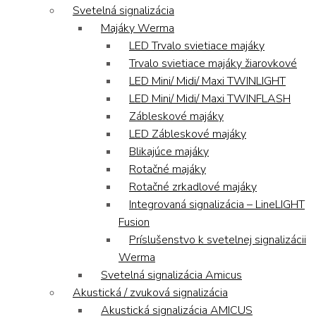
Svetelná signalizácia
Majáky Werma
LED Trvalo svietiace majáky
Trvalo svietiace majáky žiarovkové
LED Mini/ Midi/ Maxi TWINLIGHT
LED Mini/ Midi/ Maxi TWINFLASH
Zábleskové majáky
LED Zábleskové majáky
Blikajúce majáky
Rotačné majáky
Rotačné zrkadlové majáky
Integrovaná signalizácia – LineLIGHT
Fusion
Príslušenstvo k svetelnej signalizácii
Werma
Svetelná signalizácia Amicus
Akustická / zvuková signalizácia
Akustická signalizácia AMICUS