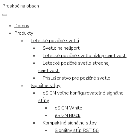
Preskoč na obsah
Domov
Produkty
Letecké pozičné svetlá
Svetlo na heliport
Letecké pozičné svetlo nízkej svietivosti
Letecké pozičné svetlo strednej
svietivosti
Príslušenstvo pre pozičné svetlo
Signálne stĺpy
eSIGN voľne konfigurovateľné signálne
stĺpy
eSIGN White
eSIGN Black
Kompaktné signálne stĺpy
Signálny stĺp RST 56