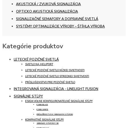
AKUSTICKÁ / ZVUKOVÁ SIGNALIZÁCIA
OPTICKO AKUSTICKÁ SIGNALIZÁCIA
SIGNALIZAČNÉ SEMAFORY A DOPRAVNÉ SVETLÁ
SYSTÉMY OPTIMALIZÁCIE VÝROBY – ŠTÍHLA VÝROBA
Kategórie produktov
LETECKÉ POZIČNÉ SVETLÁ
SVETLO NA HELIPORT
LETECKÉ POZIČNÉ SVETLO NÍZKEJ SVIETIVOSTI
LETECKÉ POZIČNÉ SVETLO STREDNEJ SVIETIVOSTI
PRÍSLUŠENSTVO PRE POZIČNÉ SVETLO
INTEGROVANÁ SIGNALIZÁCIA - LINELIGHT FUSION
SIGNÁLNE STĹPY
ESIGN VOĽNE KONFIGUROVATEĽNÉ SIGNÁLNE STĹPY
ESIGN BLACK
ESIGN WHITE
PRÍSLUŠENSTVO K SIGNÁLNYM STĹPOM
KOMPAKTNÉ SIGNÁLNE STĹPY
SIGNÁLNY STĹP RST 56
KOMPAKT 37