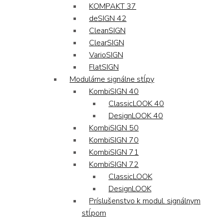
KOMPAKT 37
deSIGN 42
CleanSIGN
ClearSIGN
VarioSIGN
FlatSIGN
Modulárne signálne stĺpy
KombiSIGN 40
ClassicLOOK 40
DesignLOOK 40
KombiSIGN 50
KombiSIGN 70
KombiSIGN 71
KombiSIGN 72
ClassicLOOK
DesignLOOK
Príslušenstvo k modul. signálnym
stĺpom