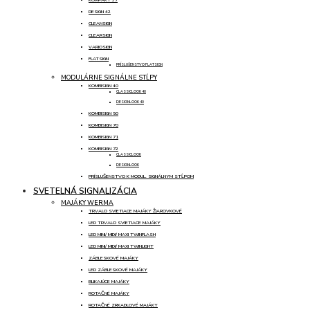
DESIGN 42
CLEANSIGN
CLEARSIGN
VARIOSIGN
FLATSIGN
PRÍSLUŠENSTVO FLATSIGN
MODULÁRNE SIGNÁLNE STĹPY
KOMBISIGN 40
CLASSICLOOK 40
DESIGNLOOK 40
KOMBISIGN 50
KOMBISIGN 70
KOMBISIGN 71
KOMBISIGN 72
CLASSICLOOK
DESIGNLOOK
PRÍSLUŠENSTVO K MODUL. SIGNÁLNYM STĹPOM
SVETELNÁ SIGNALIZÁCIA
MAJÁKY WERMA
TRVALO SVIETIACE MAJÁKY ŽIAROVKOVÉ
LED TRVALO SVIETIACE MAJÁKY
LED MINI/ MIDI/ MAXI TWINFLASH
LED MINI/ MIDI/ MAXI TWINLIGHT
ZÁBLESKOVÉ MAJÁKY
LED ZÁBLESKOVÉ MAJÁKY
BLIKAJÚCE MAJÁKY
ROTAČNÉ MAJÁKY
ROTAČNÉ ZRKADLOVÉ MAJÁKY