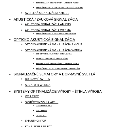
INTEGROVANÁ SIGNALIZÁCIA - LINELIGHT FUSION
PRÍSLUŠENSTVO K SVETELNEJ SIGNALIZÁCII WERMA
SVETELNÁ SIGNALIZÁCIA AMICUS
AKUSTICKÁ / ZVUKOVÁ SIGNALIZÁCIA
AKUSTICKÁ SIGNALIZÁCIA AMICUS
AKUSTICKÁ SIGNALIZÁCIA WERMA
PRÍSLUŠENSTVO K AKUSTICKEJ SIGNALIZÁCII
OPTICKO AKUSTICKÁ SIGNALIZÁCIA
OPTICKO AKUSTICKÁ SIGNALIZÁCIA AMICUS
OPTICKO AKUSTICKÁ SIGNALIZÁCIA WERMA
LED OPTICKO AKUSTICKÁ SIGNALIZÁCIA
OPTICKO AKUSTICKÁ SIGNALIZÁCIA
INTEGROVANÁ SIGNALIZÁCIA - LINELIGHT FUSION
PRÍSLUŠENSTVO KU KOMBINOVANEJ SIGNALIZÁCII
SIGNALIZAČNÉ SEMAFORY A DOPRAVNÉ SVETLÁ
DOPRAVNÉ SVETLÁ
SEMAFORY WERMA
SYSTÉMY OPTIMALIZÁCIE VÝROBY – ŠTÍHLA VÝROBA
WEASSIST
SYSTÉMY VÝZVY NA AKCIU
ANDONWIRELESS
ANDONLIGHT
SIGNALSET
SMARTMONITOR
KOMBISIGN REFLECT