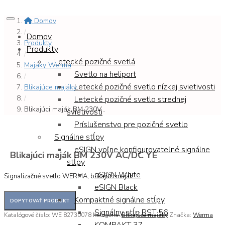
Domov
/
Domov
Produkty
Produkty
/
Letecké pozičné svetlá
Majáky Werma
Svetlo na heliport
/
Letecké pozičné svetlo nízkej svietivosti
Blikajúce majáky
/
Letecké pozičné svetlo strednej
Blikajúci maják BM 230V...
svietivosti
Príslušenstvo pre pozičné svetlo
Signálne stĺpy
eSIGN voľne konfigurovateľné signálne
Blikajúci maják BM 230V AC/DC YE
stĺpy
eSIGN White
Signalizačné svetlo WERMA, blikajúci maják
eSIGN Black
Kompaktné signálne stĺpy
Signálny stĺp RST 56
Katalógové číslo:
WE 82730078
Kategória:
Blikajúce majáky
Značka:
Werma