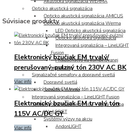
Akustická signalizácia WERMA
Opticko akustická signalizácia
Opticko akustická signalizácia AMICUS
Súvisiace produkty
Opticko akustická signalizácia Werma
LED Opticko akustická signalizácia
Opticko akustická signalizácia
Integrovaná signalizácia – LineLIGHT
Fusion
Elektronický bzučiak EM trvalý/
Príslušenstvo ku kombinovanej
prerušovaný-pulzný tón 230V AC BK
signalizácii
Signalizačné semafory a dopravné svetlá
Viac info
Dopravné svetlá
Semafory Werma
Integrovaná signalizácia – LineLIGHT Fusion
Elektronický bzučiak EM trvalý tón
Systémy optimalizácie výroby – štíhla výroba
WeASSIST
115V AC/DC GY
Systémy výzvy na akciu
AndonLIGHT
Viac info