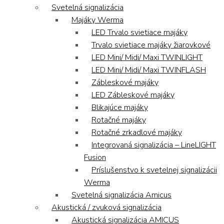
Svetelná signalizácia
Majáky Werma
LED Trvalo svietiace majáky
Trvalo svietiace majáky žiarovkové
LED Mini/ Midi/ Maxi TWINLIGHT
LED Mini/ Midi/ Maxi TWINFLASH
Zábleskové majáky
LED Zábleskové majáky
Blikajúce majáky
Rotačné majáky
Rotačné zrkadlové majáky
Integrovaná signalizácia – LineLIGHT
Fusion
Príslušenstvo k svetelnej signalizácii
Werma
Svetelná signalizácia Amicus
Akustická / zvuková signalizácia
Akustická signalizácia AMICUS