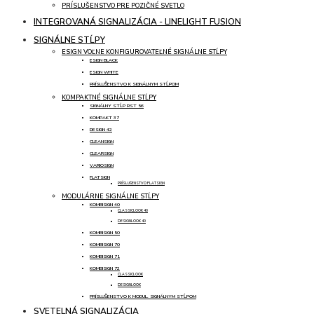
PRÍSLUŠENSTVO PRE POZIČNÉ SVETLO
INTEGROVANÁ SIGNALIZÁCIA - LINELIGHT FUSION
SIGNÁLNE STĹPY
ESIGN VOĽNE KONFIGUROVATEĽNÉ SIGNÁLNE STĹPY
ESIGN BLACK
ESIGN WHITE
PRÍSLUŠENSTVO K SIGNÁLNYM STĹPOM
KOMPAKTNÉ SIGNÁLNE STĹPY
SIGNÁLNY STĹP RST 56
KOMPAKT 37
DESIGN 42
CLEANSIGN
CLEARSIGN
VARIOSIGN
FLATSIGN
PRÍSLUŠENSTVO FLATSIGN
MODULÁRNE SIGNÁLNE STĹPY
KOMBISIGN 40
CLASSICLOOK 40
DESIGNLOOK 40
KOMBISIGN 50
KOMBISIGN 70
KOMBISIGN 71
KOMBISIGN 72
CLASSICLOOK
DESIGNLOOK
PRÍSLUŠENSTVO K MODUL. SIGNÁLNYM STĹPOM
SVETELNÁ SIGNALIZÁCIA