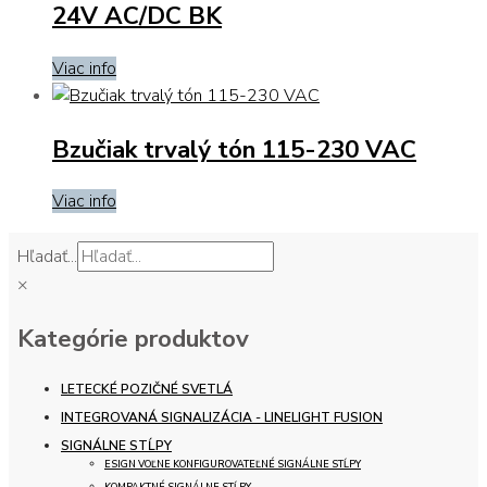
24V AC/DC BK
Viac info
Bzučiak trvalý tón 115-230 VAC
Viac info
Hľadať...
×
Kategórie produktov
LETECKÉ POZIČNÉ SVETLÁ
INTEGROVANÁ SIGNALIZÁCIA - LINELIGHT FUSION
SIGNÁLNE STĹPY
ESIGN VOĽNE KONFIGUROVATEĽNÉ SIGNÁLNE STĹPY
KOMPAKTNÉ SIGNÁLNE STĹPY