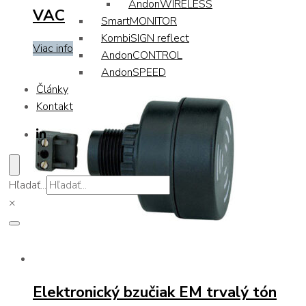
AndonWIRELESS
VAC
SmartMONITOR
KombiSIGN reflect
Viac info
AndonCONTROL
AndonSPEED
Články
Kontakt
Hľadať...
×
Elektronický bzučiak EM trvalý tón