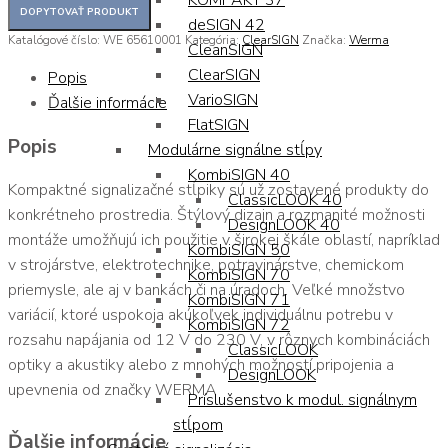
KOMPAKT 37
deSIGN 42
Katalógové číslo:
WE 65610001
Kategória:
ClearSIGN
Značka:
Werma
CleanSIGN
ClearSIGN
Popis
VarioSIGN
Ďalšie informácie
FlatSIGN
Popis
Modulárne signálne stĺpy
KombiSIGN 40
Kompaktné signalizačné stĺpiky sú už zostavené produkty do
ClassicLOOK 40
konkrétneho prostredia. Štýlový dizajn a rozmanité možnosti
DesignLOOK 40
montáže umožňujú ich použitie v širokej škále oblastí, napríklad
KombiSIGN 50
v strojárstve, elektrotechnike, potravinárstve, chemickom
KombiSIGN 70
priemysle, ale aj v bankách či na úradoch. Veľké množstvo
KombiSIGN 71
variácií, ktoré uspokoja akúkoľvek individuálnu potrebu v
KombiSIGN 72
rozsahu napájania od 12 V do 230 V, v rôznych kombináciách
ClassicLOOK
optiky a akustiky alebo z mnohých možností pripojenia a
DesignLOOK
upevnenia od značky WERMA
Príslušenstvo k modul. signálnym
stĺpom
Ďalšie informácie