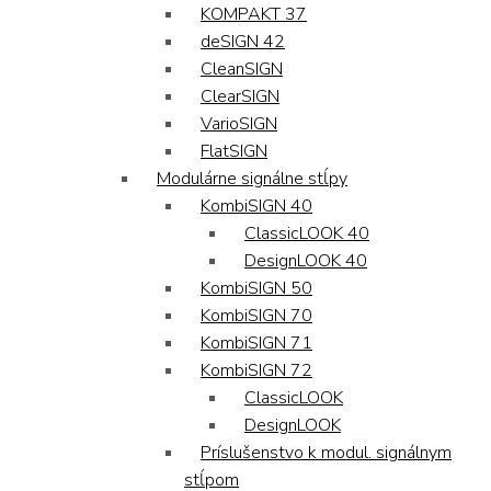
KOMPAKT 37
deSIGN 42
CleanSIGN
ClearSIGN
VarioSIGN
FlatSIGN
Modulárne signálne stĺpy
KombiSIGN 40
ClassicLOOK 40
DesignLOOK 40
KombiSIGN 50
KombiSIGN 70
KombiSIGN 71
KombiSIGN 72
ClassicLOOK
DesignLOOK
Príslušenstvo k modul. signálnym
stĺpom