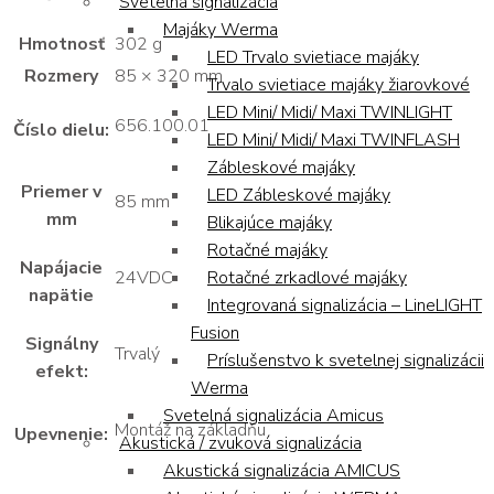
Svetelná signalizácia
Majáky Werma
Hmotnosť
302 g
LED Trvalo svietiace majáky
Rozmery
85 × 320 mm
Trvalo svietiace majáky žiarovkové
LED Mini/ Midi/ Maxi TWINLIGHT
656.100.01
Číslo dielu:
LED Mini/ Midi/ Maxi TWINFLASH
Zábleskové majáky
Priemer v
LED Zábleskové majáky
85 mm
mm
Blikajúce majáky
Rotačné majáky
Napájacie
Rotačné zrkadlové majáky
24VDC
napätie
Integrovaná signalizácia – LineLIGHT
Fusion
Signálny
Trvalý
Príslušenstvo k svetelnej signalizácii
efekt:
Werma
Svetelná signalizácia Amicus
Montáž na základňu
Upevnenie:
Akustická / zvuková signalizácia
Akustická signalizácia AMICUS