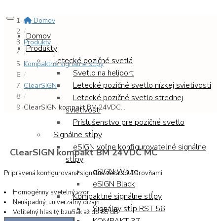
Domov
/
Domov
Produkty
Produkty
/
Letecké pozičné svetlá
Kompaktné signálne stĺpy
Svetlo na heliport
/
Letecké pozičné svetlo nízkej svietivosti
ClearSIGN
/
Letecké pozičné svetlo strednej
ClearSIGN kompakt BM 24VDC...
svietivosti
Príslušenstvo pre pozičné svetlo
Signálne stĺpy
eSIGN voľne konfigurovateľné signálne
ClearSIGN kompakt BM 24VDC MC
stĺpy
eSIGN White
Pripravená konfigurovaná signálna veža so 4 úrovňami
eSIGN Black
Homogénny svetelný vzor
Kompaktné signálne stĺpy
Nenápadný, univerzálny dizajn
Signálny stĺp RST 56
Voliteľný hlasitý bzučiak až do 85 dB