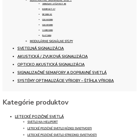
SIGNÁLNY STĹP RST 56
KOMPAKT 37
DESIGN 42
CLEANSIGN
CLEARSIGN
VARIOSIGN
FLATSIGN
MODULÁRNE SIGNÁLNE STĹPY
SVETELNÁ SIGNALIZÁCIA
AKUSTICKÁ / ZVUKOVÁ SIGNALIZÁCIA
OPTICKO AKUSTICKÁ SIGNALIZÁCIA
SIGNALIZAČNÉ SEMAFORY A DOPRAVNÉ SVETLÁ
SYSTÉMY OPTIMALIZÁCIE VÝROBY – ŠTÍHLA VÝROBA
Kategórie produktov
LETECKÉ POZIČNÉ SVETLÁ
SVETLO NA HELIPORT
LETECKÉ POZIČNÉ SVETLO NÍZKEJ SVIETIVOSTI
LETECKÉ POZIČNÉ SVETLO STREDNEJ SVIETIVOSTI