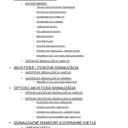
MAJÁKY WERMA
TRVALO SVIETIACE MAJÁKY ŽIAROVKOVÉ
LED TRVALO SVIETIACE MAJÁKY
LED MINI/ MIDI/ MAXI TWINFLASH
LED MINI/ MIDI/ MAXI TWINLIGHT
ZÁBLESKOVÉ MAJÁKY
LED ZÁBLESKOVÉ MAJÁKY
BLIKAJÚCE MAJÁKY
ROTAČNÉ MAJÁKY
ROTAČNÉ ZRKADLOVÉ MAJÁKY
INTEGROVANÁ SIGNALIZÁCIA - LINELIGHT FUSION
PRÍSLUŠENSTVO K SVETELNEJ SIGNALIZÁCII WERMA
SVETELNÁ SIGNALIZÁCIA AMICUS
AKUSTICKÁ / ZVUKOVÁ SIGNALIZÁCIA
AKUSTICKÁ SIGNALIZÁCIA AMICUS
AKUSTICKÁ SIGNALIZÁCIA WERMA
PRÍSLUŠENSTVO K AKUSTICKEJ SIGNALIZÁCII
OPTICKO AKUSTICKÁ SIGNALIZÁCIA
OPTICKO AKUSTICKÁ SIGNALIZÁCIA AMICUS
OPTICKO AKUSTICKÁ SIGNALIZÁCIA WERMA
LED OPTICKO AKUSTICKÁ SIGNALIZÁCIA
OPTICKO AKUSTICKÁ SIGNALIZÁCIA
INTEGROVANÁ SIGNALIZÁCIA - LINELIGHT FUSION
PRÍSLUŠENSTVO KU KOMBINOVANEJ SIGNALIZÁCII
SIGNALIZAČNÉ SEMAFORY A DOPRAVNÉ SVETLÁ
DOPRAVNÉ SVETLÁ