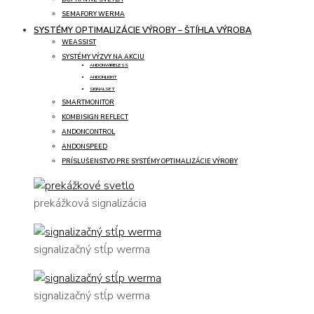
SEMAFORY WERMA
SYSTÉMY OPTIMALIZÁCIE VÝROBY – ŠTÍHLA VÝROBA
WEASSIST
SYSTÉMY VÝZVY NA AKCIU
ANDONWIRELESS
ANDONLIGHT
SIGNALSET
SMARTMONITOR
KOMBISIGN REFLECT
ANDONCONTROL
ANDONSPEED
PRÍSLUŠENSTVO PRE SYSTÉMY OPTIMALIZÁCIE VÝROBY
prekážková signalizácia
signalizačný stĺp werma
signalizačný stĺp werma