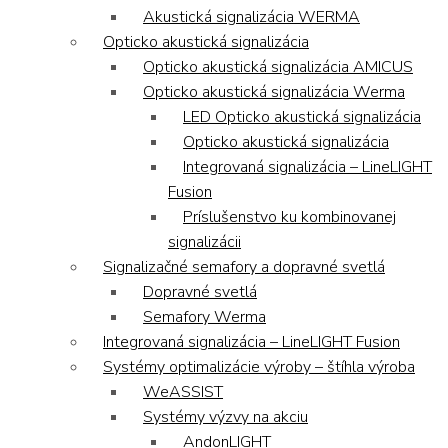
Akustická signalizácia WERMA
Opticko akustická signalizácia
Opticko akustická signalizácia AMICUS
Opticko akustická signalizácia Werma
LED Opticko akustická signalizácia
Opticko akustická signalizácia
Integrovaná signalizácia – LineLIGHT
Fusion
Príslušenstvo ku kombinovanej
signalizácii
Signalizačné semafory a dopravné svetlá
Dopravné svetlá
Semafory Werma
Integrovaná signalizácia – LineLIGHT Fusion
Systémy optimalizácie výroby – štíhla výroba
WeASSIST
Systémy výzvy na akciu
AndonLIGHT