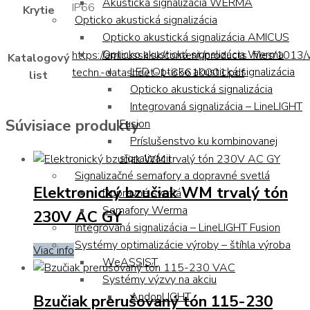
Akustická signalizácia WERMA
IP66
Krytie
Opticko akustická signalizácia
Opticko akustická signalizácia AMICUS
Opticko akustická signalizácia Werma
https://amicussk.sk/content/products_files/1013
Katalogový
LED Opticko akustická signalizácia
techn.-datasheet-1-65610001.pdf
list
Opticko akustická signalizácia
Integrovaná signalizácia – LineLIGHT
Súvisiace produkty
Fusion
Príslušenstvo ku kombinovanej
signalizácii
Signalizačné semafory a dopravné svetlá
Elektronický bzučiak WM trvalý tón
Dopravné svetlá
Semafory Werma
230V AC GY
Integrovaná signalizácia – LineLIGHT Fusion
Systémy optimalizácie výroby – štíhla výroba
Viac info
WeASSIST
Systémy výzvy na akciu
AndonLIGHT
Bzučiak prerušovaný tón 115-230