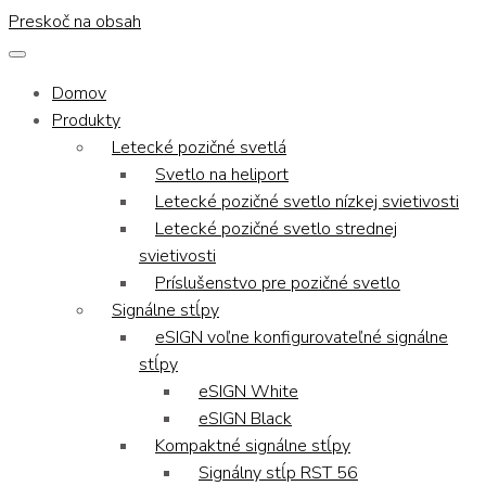
Preskoč na obsah
Domov
Produkty
Letecké pozičné svetlá
Svetlo na heliport
Letecké pozičné svetlo nízkej svietivosti
Letecké pozičné svetlo strednej
svietivosti
Príslušenstvo pre pozičné svetlo
Signálne stĺpy
eSIGN voľne konfigurovateľné signálne
stĺpy
eSIGN White
eSIGN Black
Kompaktné signálne stĺpy
Signálny stĺp RST 56