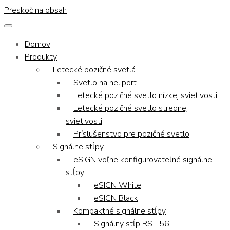
Preskoč na obsah
Domov
Produkty
Letecké pozičné svetlá
Svetlo na heliport
Letecké pozičné svetlo nízkej svietivosti
Letecké pozičné svetlo strednej
svietivosti
Príslušenstvo pre pozičné svetlo
Signálne stĺpy
eSIGN voľne konfigurovateľné signálne
stĺpy
eSIGN White
eSIGN Black
Kompaktné signálne stĺpy
Signálny stĺp RST 56