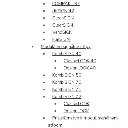
KOMPAKT 37
deSIGN 42
CleanSIGN
ClearSIGN
VarioSIGN
FlatSIGN
Modulárne signálne stĺpy
KombiSIGN 40
ClassicLOOK 40
DesignLOOK 40
KombiSIGN 50
KombiSIGN 70
KombiSIGN 71
KombiSIGN 72
ClassicLOOK
DesignLOOK
Príslušenstvo k modul. signálnym
stĺpom