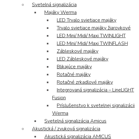
Svetelná signalizácia
Majáky Werma
LED Trvalo svietiace majáky
Trvalo svietiace majáky žiarovkové
LED Mini/ Midi/ Maxi TWINLIGHT
LED Mini/ Midi/ Maxi TWINFLASH
Zábleskové majáky
LED Zábleskové majáky
Blikajúce majáky
Rotačné majáky
Rotačné zrkadlové majáky
Integrovaná signalizácia – LineLIGHT
Fusion
Príslušenstvo k svetelnej signalizácii
Werma
Svetelná signalizácia Amicus
Akustická / zvuková signalizácia
Akustická signalizácia AMICUS