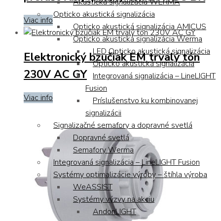
Akustická signalizácia WERMA
Opticko akustická signalizácia
Viac info
Opticko akustická signalizácia AMICUS
Opticko akustická signalizácia Werma
LED Opticko akustická signalizácia
Elektronický bzučiak EM trvalý tón
Opticko akustická signalizácia
230V AC GY
Integrovaná signalizácia – LineLIGHT
Fusion
Viac info
Príslušenstvo ku kombinovanej
signalizácii
Signalizačné semafory a dopravné svetlá
Dopravné svetlá
Semafory Werma
Integrovaná signalizácia – LineLIGHT Fusion
Systémy optimalizácie výroby – štíhla výroba
WeASSIST
Systémy výzvy na akciu
AndonLIGHT