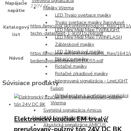
Svetelná signalizácia
Napájacie
230V AC
Majáky Werma
napätie
LED Trvalo svietiace majáky
Trvalo svietiace majáky žiarovkové
https://amicussk.sk/content/products_files/1641
Katalogový
LED Mini/ Midi/ Maxi TWINLIGHT
techn.-datasheet-1-83915268.pdf
list
LED Mini/ Midi/ Maxi TWINFLASH
Zábleskové majáky
LED Zábleskové majáky
https://amicussk.sk/content/products_files/1641
Návod
Blikajúce majáky
bedienungsanleitung83910055.pdf
Rotačné majáky
Rotačné zrkadlové majáky
Integrovaná signalizácia – LineLIGHT
Súvisiace produkty
Fusion
Príslušenstvo k svetelnej signalizácii
Werma
Svetelná signalizácia Amicus
Elektronický bzučiak EM trvalý/
Akustická / zvuková signalizácia
Akustická signalizácia AMICUS
prerušovaný-pulzný tón 24V DC BK