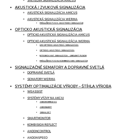
SVETELNÁ SIGNALIZÁCIA AMICUS
AKUSTICKÁ / ZVUKOVÁ SIGNALIZÁCIA
AKUSTICKÁ SIGNALIZÁCIA AMICUS
AKUSTICKÁ SIGNALIZÁCIA WERMA
PRÍSLUŠENSTVO K AKUSTICKEJ SIGNALIZÁCII
OPTICKO AKUSTICKÁ SIGNALIZÁCIA
OPTICKO AKUSTICKÁ SIGNALIZÁCIA AMICUS
OPTICKO AKUSTICKÁ SIGNALIZÁCIA WERMA
LED OPTICKO AKUSTICKÁ SIGNALIZÁCIA
OPTICKO AKUSTICKÁ SIGNALIZÁCIA
INTEGROVANÁ SIGNALIZÁCIA - LINELIGHT FUSION
PRÍSLUŠENSTVO KU KOMBINOVANEJ SIGNALIZÁCII
SIGNALIZAČNÉ SEMAFORY A DOPRAVNÉ SVETLÁ
DOPRAVNÉ SVETLÁ
SEMAFORY WERMA
SYSTÉMY OPTIMALIZÁCIE VÝROBY – ŠTÍHLA VÝROBA
WEASSIST
SYSTÉMY VÝZVY NA AKCIU
ANDONWIRELESS
ANDONLIGHT
SIGNALSET
SMARTMONITOR
KOMBISIGN REFLECT
ANDONCONTROL
ANDONSPEED