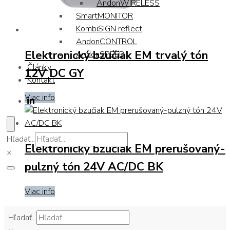
AndonWIRELESS
SmartMONITOR
KombiSIGN reflect
AndonCONTROL
Elektronický bzučiak EM trvalý tón
AndonSPEED
Články
12V DC GY
Kontakt
Viac info
Hľadať...
Elektronický bzučiak EM prerušovaný-
×
pulzný tón 24V AC/DC BK
Viac info
Hľadať...