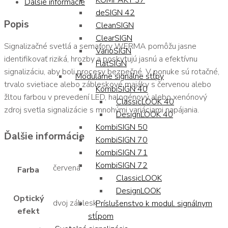
KOMPAKT 37
Ďalšie informácie
deSIGN 42
Popis
CleanSIGN
ClearSIGN
Signalizačné svetlá a semafory WERMA pomôžu jasne
VarioSIGN
identifikovať riziká, hrozby a poskytujú jasnú a efektívnu
FlatSIGN
signalizáciu, aby boli procesy bezpečné. V ponuke sú rotačné,
Modulárne signálne stĺpy
trvalo svietiace alebo zábleskové majáky s červenou alebo
KombiSIGN 40
žltou farbou v prevedení LED, halogénový alebo xenónový
ClassicLOOK 40
zdroj svetla signalizácie s mnohými variáciami napájania.
DesignLOOK 40
KombiSIGN 50
Ďalšie informácie
KombiSIGN 70
KombiSIGN 71
KombiSIGN 72
červená
Farba
ClassicLOOK
DesignLOOK
Optický
dvoj záblesk
Príslušenstvo k modul. signálnym
efekt
stĺpom