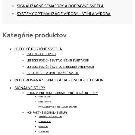
SIGNALIZAČNÉ SEMAFORY A DOPRAVNÉ SVETLÁ
SYSTÉMY OPTIMALIZÁCIE VÝROBY – ŠTÍHLA VÝROBA
Kategórie produktov
LETECKÉ POZIČNÉ SVETLÁ
SVETLO NA HELIPORT
LETECKÉ POZIČNÉ SVETLO NÍZKEJ SVIETIVOSTI
LETECKÉ POZIČNÉ SVETLO STREDNEJ SVIETIVOSTI
PRÍSLUŠENSTVO PRE POZIČNÉ SVETLO
INTEGROVANÁ SIGNALIZÁCIA - LINELIGHT FUSION
SIGNÁLNE STĹPY
ESIGN VOĽNE KONFIGUROVATEĽNÉ SIGNÁLNE STĹPY
ESIGN BLACK
ESIGN WHITE
PRÍSLUŠENSTVO K SIGNÁLNYM STĹPOM
KOMPAKTNÉ SIGNÁLNE STĹPY
SIGNÁLNY STĹP RST 56
KOMPAKT 37
DESIGN 42
CLEANSIGN