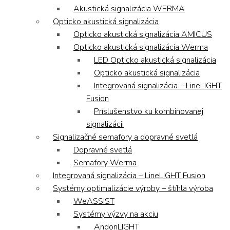
Akustická signalizácia WERMA
Opticko akustická signalizácia
Opticko akustická signalizácia AMICUS
Opticko akustická signalizácia Werma
LED Opticko akustická signalizácia
Opticko akustická signalizácia
Integrovaná signalizácia – LineLIGHT
Fusion
Príslušenstvo ku kombinovanej
signalizácii
Signalizačné semafory a dopravné svetlá
Dopravné svetlá
Semafory Werma
Integrovaná signalizácia – LineLIGHT Fusion
Systémy optimalizácie výroby – štíhla výroba
WeASSIST
Systémy výzvy na akciu
AndonLIGHT