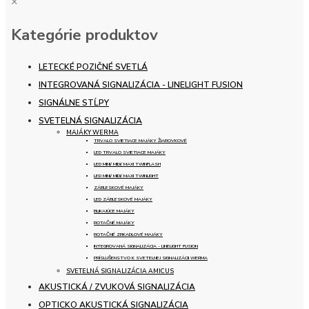
×
Kategórie produktov
LETECKÉ POZIČNÉ SVETLÁ
INTEGROVANÁ SIGNALIZÁCIA - LINELIGHT FUSION
SIGNÁLNE STĹPY
SVETELNÁ SIGNALIZÁCIA
MAJÁKY WERMA
TRVALO SVIETIACE MAJÁKY ŽIAROVKOVÉ
LED TRVALO SVIETIACE MAJÁKY
LED MINI/ MIDI/ MAXI TWINFLASH
LED MINI/ MIDI/ MAXI TWINLIGHT
ZÁBLESKOVÉ MAJÁKY
LED ZÁBLESKOVÉ MAJÁKY
BLIKAJÚCE MAJÁKY
ROTAČNÉ MAJÁKY
ROTAČNÉ ZRKADLOVÉ MAJÁKY
INTEGROVANÁ SIGNALIZÁCIA - LINELIGHT FUSION
PRÍSLUŠENSTVO K SVETELNEJ SIGNALIZÁCII WERMA
SVETELNÁ SIGNALIZÁCIA AMICUS
AKUSTICKÁ / ZVUKOVÁ SIGNALIZÁCIA
OPTICKO AKUSTICKÁ SIGNALIZÁCIA