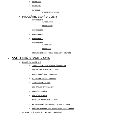
CLEARSIGN
VARIOSIGN
FLATSIGN
PRÍSLUŠENSTVO FLATSIGN
MODULÁRNE SIGNÁLNE STĹPY
KOMBISIGN 40
CLASSICLOOK 40
DESIGNLOOK 40
KOMBISIGN 50
KOMBISIGN 70
KOMBISIGN 71
KOMBISIGN 72
CLASSICLOOK
DESIGNLOOK
PRÍSLUŠENSTVO K MODUL. SIGNÁLNYM STĹPOM
SVETELNÁ SIGNALIZÁCIA
MAJÁKY WERMA
TRVALO SVIETIACE MAJÁKY ŽIAROVKOVÉ
LED TRVALO SVIETIACE MAJÁKY
LED MINI/ MIDI/ MAXI TWINFLASH
LED MINI/ MIDI/ MAXI TWINLIGHT
ZÁBLESKOVÉ MAJÁKY
LED ZÁBLESKOVÉ MAJÁKY
BLIKAJÚCE MAJÁKY
ROTAČNÉ MAJÁKY
ROTAČNÉ ZRKADLOVÉ MAJÁKY
INTEGROVANÁ SIGNALIZÁCIA - LINELIGHT FUSION
PRÍSLUŠENSTVO K SVETELNEJ SIGNALIZÁCII WERMA