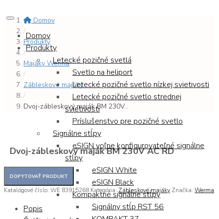
Domov
/
Domov
Produkty
Produkty
/
Letecké pozičné svetlá
Majáky Werma
Svetlo na heliport
/
Letecké pozičné svetlo nízkej svietivosti
Zábleskové majáky
/
Letecké pozičné svetlo strednej
Dvoj-zábleskový maják BM 230V...
svietivosti
Príslušenstvo pre pozičné svetlo
Signálne stĺpy
eSIGN voľne konfigurovateľné signálne
Dvoj-zábleskový maják BM 230V AC RD
stĺpy
eSIGN White
eSIGN Black
Katalógové číslo:
WE 83915268
Kategória:
Zábleskové majáky
Značka:
Werma
Kompaktné signálne stĺpy
Signálny stĺp RST 56
Popis