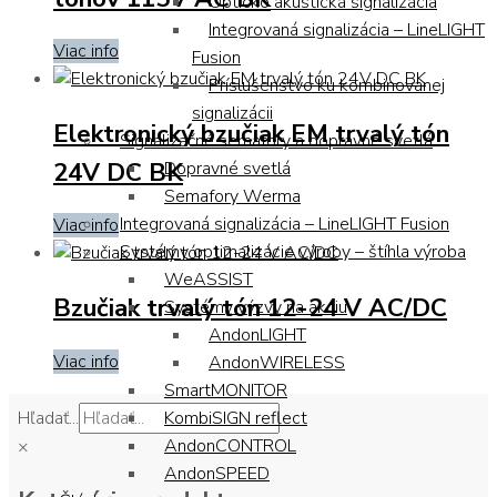
Opticko akustická signalizácia
Integrovaná signalizácia – LineLIGHT
Viac info
Fusion
Príslušenstvo ku kombinovanej
signalizácii
Elektronický bzučiak EM trvalý tón
Signalizačné semafory a dopravné svetlá
24V DC BK
Dopravné svetlá
Semafory Werma
Integrovaná signalizácia – LineLIGHT Fusion
Viac info
Systémy optimalizácie výroby – štíhla výroba
WeASSIST
Bzučiak trvalý tón 12-24 V AC/DC
Systémy výzvy na akciu
AndonLIGHT
Viac info
AndonWIRELESS
SmartMONITOR
Hľadať...
KombiSIGN reflect
AndonCONTROL
×
AndonSPEED