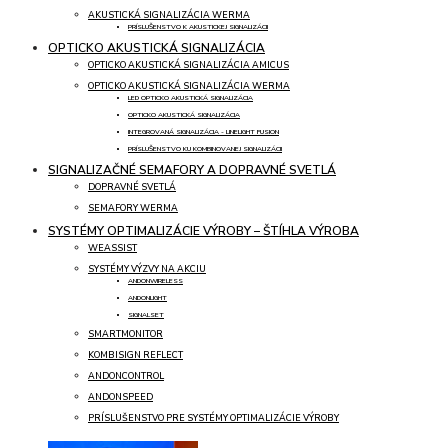
AKUSTICKÁ SIGNALIZÁCIA WERMA
PRÍSLUŠENSTVO K AKUSTICKEJ SIGNALIZÁCII
OPTICKO AKUSTICKÁ SIGNALIZÁCIA
OPTICKO AKUSTICKÁ SIGNALIZÁCIA AMICUS
OPTICKO AKUSTICKÁ SIGNALIZÁCIA WERMA
LED OPTICKO AKUSTICKÁ SIGNALIZÁCIA
OPTICKO AKUSTICKÁ SIGNALIZÁCIA
INTEGROVANÁ SIGNALIZÁCIA - LINELIGHT FUSION
PRÍSLUŠENSTVO KU KOMBINOVANEJ SIGNALIZÁCII
SIGNALIZAČNÉ SEMAFORY A DOPRAVNÉ SVETLÁ
DOPRAVNÉ SVETLÁ
SEMAFORY WERMA
SYSTÉMY OPTIMALIZÁCIE VÝROBY – ŠTÍHLA VÝROBA
WEASSIST
SYSTÉMY VÝZVY NA AKCIU
ANDONWIRELESS
ANDONLIGHT
SIGNALSET
SMARTMONITOR
KOMBISIGN REFLECT
ANDONCONTROL
ANDONSPEED
PRÍSLUŠENSTVO PRE SYSTÉMY OPTIMALIZÁCIE VÝROBY