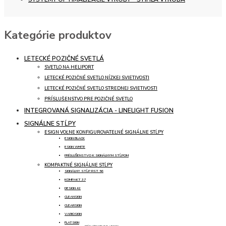
Kategórie produktov
LETECKÉ POZIČNÉ SVETLÁ
SVETLO NA HELIPORT
LETECKÉ POZIČNÉ SVETLO NÍZKEJ SVIETIVOSTI
LETECKÉ POZIČNÉ SVETLO STREDNEJ SVIETIVOSTI
PRÍSLUŠENSTVO PRE POZIČNÉ SVETLO
INTEGROVANÁ SIGNALIZÁCIA - LINELIGHT FUSION
SIGNÁLNE STĹPY
ESIGN VOĽNE KONFIGUROVATEĽNÉ SIGNÁLNE STĹPY
ESIGN BLACK
ESIGN WHITE
PRÍSLUŠENSTVO K SIGNÁLNYM STĹPOM
KOMPAKTNÉ SIGNÁLNE STĹPY
SIGNÁLNY STĹP RST 56
KOMPAKT 37
DESIGN 42
CLEANSIGN
CLEARSIGN
VARIOSIGN
FLATSIGN