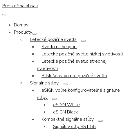
Preskoč na obsah
Domov
Produkty
Letecké pozičné svetlá
Svetlo na heliport
Letecké pozičné svetlo nízkej svietivosti
Letecké pozičné svetlo strednej
svietivosti
Príslušenstvo pre pozičné svetlo
Signálne stĺpy
eSIGN voľne konfigurovateľné signálne
stĺpy
eSIGN White
eSIGN Black
Kompaktné signálne stĺpy
Signálny stĺp RST 56