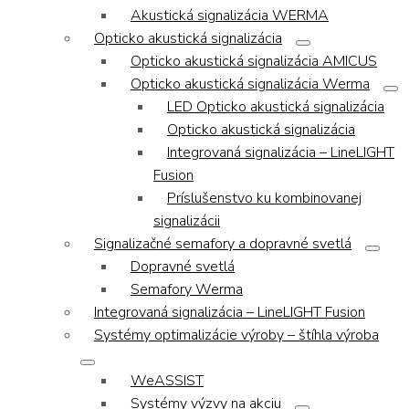
Akustická signalizácia WERMA
Opticko akustická signalizácia
Opticko akustická signalizácia AMICUS
Opticko akustická signalizácia Werma
LED Opticko akustická signalizácia
Opticko akustická signalizácia
Integrovaná signalizácia – LineLIGHT
Fusion
Príslušenstvo ku kombinovanej
signalizácii
Signalizačné semafory a dopravné svetlá
Dopravné svetlá
Semafory Werma
Integrovaná signalizácia – LineLIGHT Fusion
Systémy optimalizácie výroby – štíhla výroba
WeASSIST
Systémy výzvy na akciu