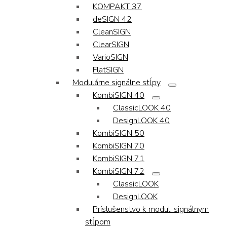
KOMPAKT 37
deSIGN 42
CleanSIGN
ClearSIGN
VarioSIGN
FlatSIGN
Modulárne signálne stĺpy
KombiSIGN 40
ClassicLOOK 40
DesignLOOK 40
KombiSIGN 50
KombiSIGN 70
KombiSIGN 71
KombiSIGN 72
ClassicLOOK
DesignLOOK
Príslušenstvo k modul. signálnym
stĺpom