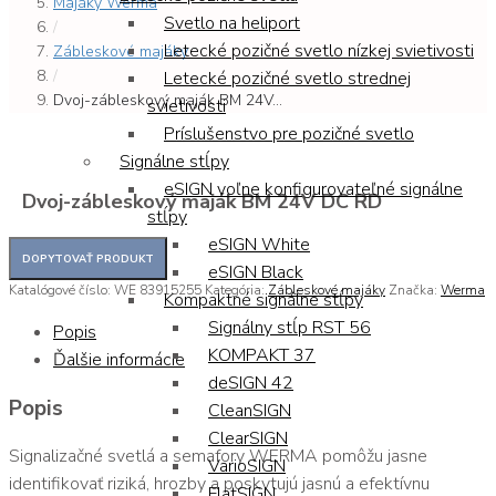
Majáky Werma
Svetlo na heliport
/
Letecké pozičné svetlo nízkej svietivosti
Zábleskové majáky
/
Letecké pozičné svetlo strednej
Dvoj-zábleskový maják BM 24V...
svietivosti
Príslušenstvo pre pozičné svetlo
Signálne stĺpy
eSIGN voľne konfigurovateľné signálne
Dvoj-zábleskový maják BM 24V DC RD
stĺpy
eSIGN White
eSIGN Black
Katalógové číslo:
WE 83915255
Kategória:
Zábleskové majáky
Značka:
Werma
Kompaktné signálne stĺpy
Signálny stĺp RST 56
Popis
KOMPAKT 37
Ďalšie informácie
deSIGN 42
Popis
CleanSIGN
ClearSIGN
Signalizačné svetlá a semafory WERMA pomôžu jasne
VarioSIGN
identifikovať riziká, hrozby a poskytujú jasnú a efektívnu
FlatSIGN