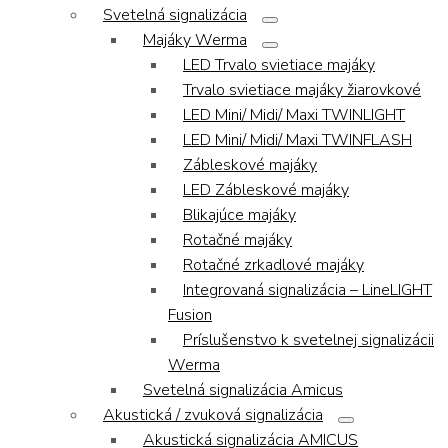
Svetelná signalizácia
Majáky Werma
LED Trvalo svietiace majáky
Trvalo svietiace majáky žiarovkové
LED Mini/ Midi/ Maxi TWINLIGHT
LED Mini/ Midi/ Maxi TWINFLASH
Zábleskové majáky
LED Zábleskové majáky
Blikajúce majáky
Rotačné majáky
Rotačné zrkadlové majáky
Integrovaná signalizácia – LineLIGHT
Fusion
Príslušenstvo k svetelnej signalizácii
Werma
Svetelná signalizácia Amicus
Akustická / zvuková signalizácia
Akustická signalizácia AMICUS