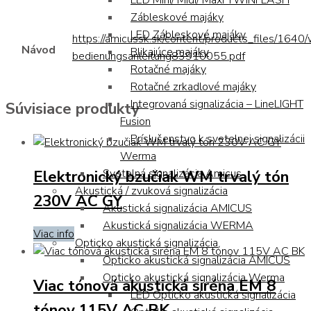
LED Mini/ Midi/ Maxi TWINFLASH
Zábleskové majáky
LED Zábleskové majáky
https://amicussk.sk/content/products_files/1640
Návod
Blikajúce majáky
bedienungsanleitung83910055.pdf
Rotačné majáky
Rotačné zrkadlové majáky
Integrovaná signalizácia – LineLIGHT
Súvisiace produkty
Fusion
Príslušenstvo k svetelnej signalizácii
Werma
Elektronický bzučiak WM trvalý tón
Svetelná signalizácia Amicus
Akustická / zvuková signalizácia
230V AC GY
Akustická signalizácia AMICUS
Akustická signalizácia WERMA
Viac info
Opticko akustická signalizácia
Opticko akustická signalizácia AMICUS
Opticko akustická signalizácia Werma
Viac tónová akustická siréna EM 8
LED Opticko akustická signalizácia
tónov 115V AC BK