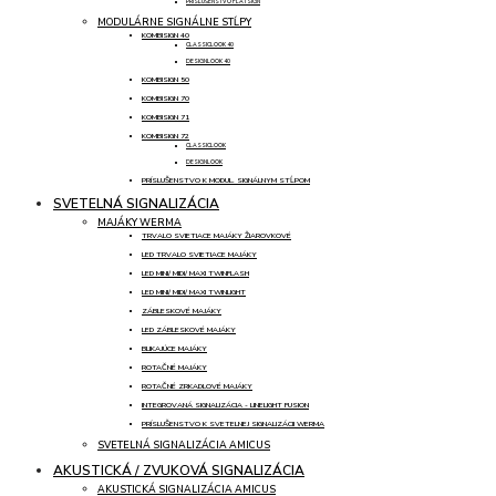
PRÍSLUŠENSTVO FLATSIGN
MODULÁRNE SIGNÁLNE STĹPY
KOMBISIGN 40
CLASSICLOOK 40
DESIGNLOOK 40
KOMBISIGN 50
KOMBISIGN 70
KOMBISIGN 71
KOMBISIGN 72
CLASSICLOOK
DESIGNLOOK
PRÍSLUŠENSTVO K MODUL. SIGNÁLNYM STĹPOM
SVETELNÁ SIGNALIZÁCIA
MAJÁKY WERMA
TRVALO SVIETIACE MAJÁKY ŽIAROVKOVÉ
LED TRVALO SVIETIACE MAJÁKY
LED MINI/ MIDI/ MAXI TWINFLASH
LED MINI/ MIDI/ MAXI TWINLIGHT
ZÁBLESKOVÉ MAJÁKY
LED ZÁBLESKOVÉ MAJÁKY
BLIKAJÚCE MAJÁKY
ROTAČNÉ MAJÁKY
ROTAČNÉ ZRKADLOVÉ MAJÁKY
INTEGROVANÁ SIGNALIZÁCIA - LINELIGHT FUSION
PRÍSLUŠENSTVO K SVETELNEJ SIGNALIZÁCII WERMA
SVETELNÁ SIGNALIZÁCIA AMICUS
AKUSTICKÁ / ZVUKOVÁ SIGNALIZÁCIA
AKUSTICKÁ SIGNALIZÁCIA AMICUS