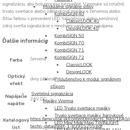
signalizáciu, aby boli procesy bezpečné. V ponuke sú rotačné,
Modulárne signálne stĺpy
trvalo svietiace alebo zábleskové majáky s červenou alebo
KombiSIGN 40
žltou farbou v prevedení LED, halogénový alebo xenónový
ClassicLOOK 40
zdroj svetla signalizácie s mnohými variáciami napájania.
DesignLOOK 40
KombiSIGN 50
Ďalšie informácie
KombiSIGN 70
KombiSIGN 71
KombiSIGN 72
červená
Farba
ClassicLOOK
DesignLOOK
Optický
dvoj záblesk
Príslušenstvo k modul. signálnym
efekt
stĺpom
Svetelná signalizácia
Napájacie
24V DC
Majáky Werma
napätie
LED Trvalo svietiace majáky
Trvalo svietiace majáky žiarovkové
https://amicussk.sk/content/products_files/1640
Katalogový
LED Mini/ Midi/ Maxi TWINLIGHT
techn.-datasheet-1-83915255.pdf
list