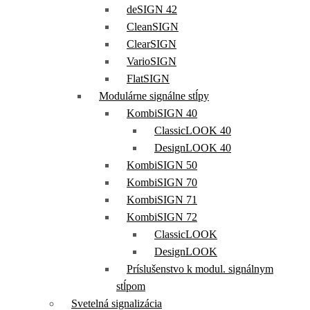
deSIGN 42
CleanSIGN
ClearSIGN
VarioSIGN
FlatSIGN
Modulárne signálne stĺpy
KombiSIGN 40
ClassicLOOK 40
DesignLOOK 40
KombiSIGN 50
KombiSIGN 70
KombiSIGN 71
KombiSIGN 72
ClassicLOOK
DesignLOOK
Príslušenstvo k modul. signálnym
stĺpom
Svetelná signalizácia