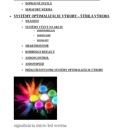
DOPRAVNÉ SVETLÁ
SEMAFORY WERMA
SYSTÉMY OPTIMALIZÁCIE VÝROBY – ŠTÍHLA VÝROBA
WEASSIST
SYSTÉMY VÝZVY NA AKCIU
ANDONWIRELESS
ANDONLIGHT
SIGNALSET
SMARTMONITOR
KOMBISIGN REFLECT
ANDONCONTROL
ANDONSPEED
PRÍSLUŠENSTVO PRE SYSTÉMY OPTIMALIZÁCIE VÝROBY
signalizácia micro led werma