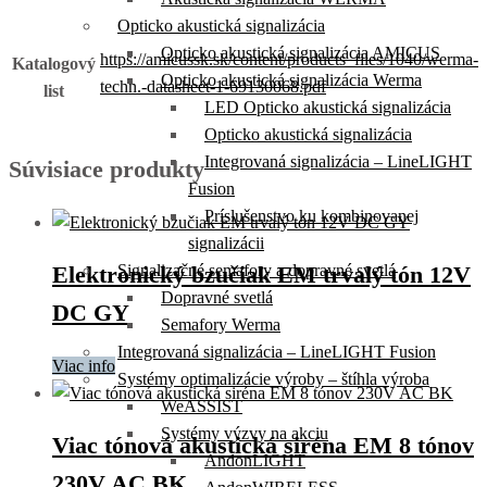
Opticko akustická signalizácia
Opticko akustická signalizácia AMICUS
https://amicussk.sk/content/products_files/1040/werma-
Katalogový
Opticko akustická signalizácia Werma
techn.-datasheet-1-69130068.pdf
list
LED Opticko akustická signalizácia
Opticko akustická signalizácia
Integrovaná signalizácia – LineLIGHT
Súvisiace produkty
Fusion
Príslušenstvo ku kombinovanej
signalizácii
Signalizačné semafory a dopravné svetlá
Elektronický bzučiak EM trvalý tón 12V
Dopravné svetlá
DC GY
Semafory Werma
Integrovaná signalizácia – LineLIGHT Fusion
Viac info
Systémy optimalizácie výroby – štíhla výroba
WeASSIST
Systémy výzvy na akciu
Viac tónová akustická siréna EM 8 tónov
AndonLIGHT
230V AC BK