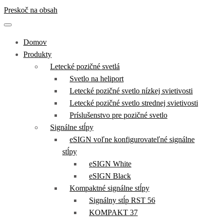
Preskoč na obsah
Domov
Produkty
Letecké pozičné svetlá
Svetlo na heliport
Letecké pozičné svetlo nízkej svietivosti
Letecké pozičné svetlo strednej svietivosti
Príslušenstvo pre pozičné svetlo
Signálne stĺpy
eSIGN voľne konfigurovateľné signálne
stĺpy
eSIGN White
eSIGN Black
Kompaktné signálne stĺpy
Signálny stĺp RST 56
KOMPAKT 37