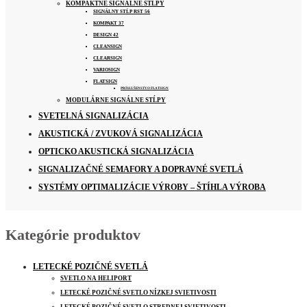
KOMPAKTNÉ SIGNÁLNE STĹPY
SIGNÁLNY STĹP RST 56
KOMPAKT 37
DESIGN 42
CLEANSIGN
CLEARSIGN
VARIOSIGN
FLATSIGN
PRÍSLUŠENSTVO FLATSIGN
MODULÁRNE SIGNÁLNE STĹPY
SVETELNÁ SIGNALIZÁCIA
AKUSTICKÁ / ZVUKOVÁ SIGNALIZÁCIA
OPTICKO AKUSTICKÁ SIGNALIZÁCIA
SIGNALIZAČNÉ SEMAFORY A DOPRAVNÉ SVETLÁ
SYSTÉMY OPTIMALIZÁCIE VÝROBY – ŠTÍHLA VÝROBA
Kategórie produktov
LETECKÉ POZIČNÉ SVETLÁ
SVETLO NA HELIPORT
LETECKÉ POZIČNÉ SVETLO NÍZKEJ SVIETIVOSTI