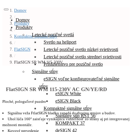
Domov
/
Domov
Produkty
Produkty
/
Letecké pozičné svetlá
Kompaktné signálne stĺpy
Svetlo na heliport
/
Letecké pozičné svetlo nízkej svietivosti
FlatSIGN
/
Letecké pozičné svetlo strednej svietivosti
FlatSIGN SR WM 115-230V...
Príslušenstvo pre pozičné svetlo
Signálne stĺpy
eSIGN voľne konfigurovateľné signálne
stĺpy
FlatSIGN SR WM 115-230V AC GN/YE/RD
eSIGN White
eSIGN Black
Ploché, pologuľové puzdro
Kompaktné signálne stĺpy
Signálna veža FtlatSIGN hladko zapadá do dizajnu strojov a budov.
Signálny stĺp RST 56
Uhol lúča 160° zaisťuje vynikajúcu viditeľnosť zo strany aj pri integrovanej
KOMPAKT 37
možnosti montáže.
deSIGN 42
Kovové prevedenie