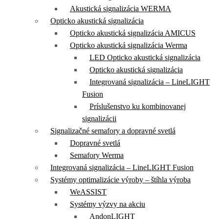
Akustická signalizácia WERMA
Opticko akustická signalizácia
Opticko akustická signalizácia AMICUS
Opticko akustická signalizácia Werma
LED Opticko akustická signalizácia
Opticko akustická signalizácia
Integrovaná signalizácia – LineLIGHT
Fusion
Príslušenstvo ku kombinovanej
signalizácii
Signalizačné semafory a dopravné svetlá
Dopravné svetlá
Semafory Werma
Integrovaná signalizácia – LineLIGHT Fusion
Systémy optimalizácie výroby – štíhla výroba
WeASSIST
Systémy výzvy na akciu
AndonLIGHT