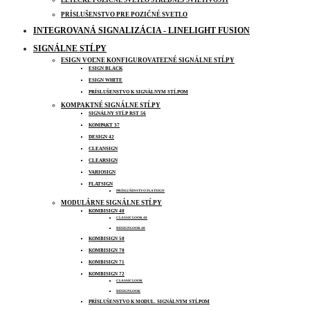
LETECKÉ POZIČNÉ SVETLO STREDNEJ SVIETIVOSTI
PRÍSLUŠENSTVO PRE POZIČNÉ SVETLO
INTEGROVANÁ SIGNALIZÁCIA - LINELIGHT FUSION
SIGNÁLNE STĹPY
ESIGN VOĽNE KONFIGUROVATEĽNÉ SIGNÁLNE STĹPY
ESIGN BLACK
ESIGN WHITE
PRÍSLUŠENSTVO K SIGNÁLNYM STĹPOM
KOMPAKTNÉ SIGNÁLNE STĹPY
SIGNÁLNY STĹP RST 56
KOMPAKT 37
DESIGN 42
CLEANSIGN
CLEARSIGN
VARIOSIGN
FLATSIGN
PRÍSLUŠENSTVO FLATSIGN
MODULÁRNE SIGNÁLNE STĹPY
KOMBISIGN 40
CLASSICLOOK 40
DESIGNLOOK 40
KOMBISIGN 50
KOMBISIGN 70
KOMBISIGN 71
KOMBISIGN 72
CLASSICLOOK
DESIGNLOOK
PRÍSLUŠENSTVO K MODUL. SIGNÁLNYM STĹPOM