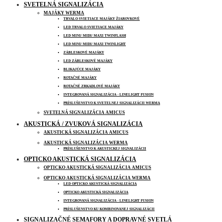
SVETELNÁ SIGNALIZÁCIA
MAJÁKY WERMA
TRVALO SVIETIACE MAJÁKY ŽIAROVKOVÉ
LED TRVALO SVIETIACE MAJÁKY
LED MINI/ MIDI/ MAXI TWINFLASH
LED MINI/ MIDI/ MAXI TWINLIGHT
ZÁBLESKOVÉ MAJÁKY
LED ZÁBLESKOVÉ MAJÁKY
BLIKAJÚCE MAJÁKY
ROTAČNÉ MAJÁKY
ROTAČNÉ ZRKADLOVÉ MAJÁKY
INTEGROVANÁ SIGNALIZÁCIA - LINELIGHT FUSION
PRÍSLUŠENSTVO K SVETELNEJ SIGNALIZÁCII WERMA
SVETELNÁ SIGNALIZÁCIA AMICUS
AKUSTICKÁ / ZVUKOVÁ SIGNALIZÁCIA
AKUSTICKÁ SIGNALIZÁCIA AMICUS
AKUSTICKÁ SIGNALIZÁCIA WERMA
PRÍSLUŠENSTVO K AKUSTICKEJ SIGNALIZÁCII
OPTICKO AKUSTICKÁ SIGNALIZÁCIA
OPTICKO AKUSTICKÁ SIGNALIZÁCIA AMICUS
OPTICKO AKUSTICKÁ SIGNALIZÁCIA WERMA
LED OPTICKO AKUSTICKÁ SIGNALIZÁCIA
OPTICKO AKUSTICKÁ SIGNALIZÁCIA
INTEGROVANÁ SIGNALIZÁCIA - LINELIGHT FUSION
PRÍSLUŠENSTVO KU KOMBINOVANEJ SIGNALIZÁCII
SIGNALIZAČNÉ SEMAFORY A DOPRAVNÉ SVETLÁ