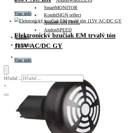
AndonWIRELESS
SmartMONITOR
Viac info
KombiSIGN reflect
AndonCONTROL
AndonSPEED
Elektronický bzučiak EM trvalý tón
Články
115V AC/DC GY
Kontakt
Viac info
Hľadať...
×