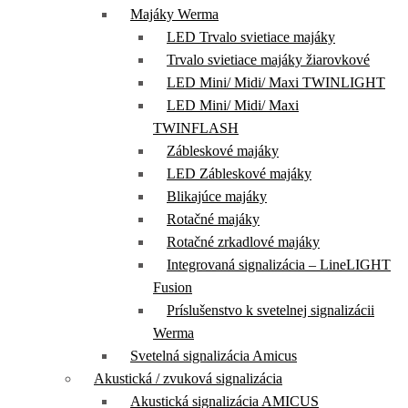
Majáky Werma
LED Trvalo svietiace majáky
Trvalo svietiace majáky žiarovkové
LED Mini/ Midi/ Maxi TWINLIGHT
LED Mini/ Midi/ Maxi
TWINFLASH
Zábleskové majáky
LED Zábleskové majáky
Blikajúce majáky
Rotačné majáky
Rotačné zrkadlové majáky
Integrovaná signalizácia – LineLIGHT
Fusion
Príslušenstvo k svetelnej signalizácii
Werma
Svetelná signalizácia Amicus
Akustická / zvuková signalizácia
Akustická signalizácia AMICUS