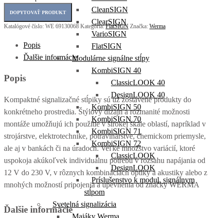
CleanSIGN
ClearSIGN
Katalógové číslo:
WE 69130068
Kategória:
FlatSIGN
Značka:
Werma
VarioSIGN
Popis
FlatSIGN
Ďalšie informácie
Modulárne signálne stĺpy
KombiSIGN 40
Popis
ClassicLOOK 40
DesignLOOK 40
Kompaktné signalizačné stĺpiky sú už zostavené produkty do
KombiSIGN 50
konkrétneho prostredia. Štýlový dizajn a rozmanité možnosti
KombiSIGN 70
montáže umožňujú ich použitie v širokej škále oblastí, napríklad v
KombiSIGN 71
strojárstve, elektrotechnike, potravinárstve, chemickom priemysle,
KombiSIGN 72
ale aj v bankách či na úradoch. Veľké množstvo variácií, ktoré
ClassicLOOK
uspokoja akúkoľvek individuálnu potrebu v rozsahu napájania od
DesignLOOK
12 V do 230 V, v rôznych kombináciách optiky a akustiky alebo z
Príslušenstvo k modul. signálnym
mnohých možností pripojenia a upevnenia od značky WERMA
stĺpom
Svetelná signalizácia
Ďalšie informácie
Majáky Werma