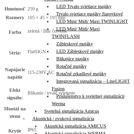
LED Trvalo svietiace majáky
Hmotnosť
259 g
Trvalo svietiace majáky žiarovkové
Rozmery
105 × 45 × 195 mm
LED Mini/ Midi/ Maxi TWINLIGHT
LED Mini/ Midi/ Maxi
zelená / žltá/ červená
Farba
TWINFLASH
Zábleskové majáky
LED Zábleskové majáky
FlatSIGN
Séria:
Blikajúce majáky
Rotačné majáky
Napájacie
115-230V AC
Rotačné zrkadlové majáky
napätie
Integrovaná signalizácia – LineLIGHT
Fusion
Efekt
Blikanie / trvalé svietenie
Príslušenstvo k svetelnej signalizácii
signálu:
Werma
Montáž na
Svetelná signalizácia Amicus
stenu
Akustická / zvuková signalizácia
Akustická signalizácia AMICUS
IP65
Krytie
Akustická signalizácia WERMA