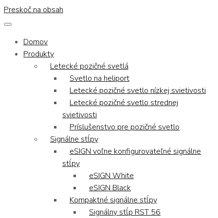
Preskoč na obsah
Domov
Produkty
Letecké pozičné svetlá
Svetlo na heliport
Letecké pozičné svetlo nízkej svietivosti
Letecké pozičné svetlo strednej
svietivosti
Príslušenstvo pre pozičné svetlo
Signálne stĺpy
eSIGN voľne konfigurovateľné signálne
stĺpy
eSIGN White
eSIGN Black
Kompaktné signálne stĺpy
Signálny stĺp RST 56