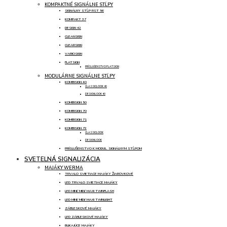
KOMPAKTNÉ SIGNÁLNE STĹPY
SIGNÁLNY STĹP RST 56
KOMPAKT 37
DESIGN 42
CLEANSIGN
CLEARSIGN
VARIOSIGN
FLATSIGN
PRÍSLUŠENSTVO FLATSIGN
MODULÁRNE SIGNÁLNE STĹPY
KOMBISIGN 40
CLASSICLOOK 40
DESIGNLOOK 40
KOMBISIGN 50
KOMBISIGN 70
KOMBISIGN 71
KOMBISIGN 72
CLASSICLOOK
DESIGNLOOK
PRÍSLUŠENSTVO K MODUL. SIGNÁLNYM STĹPOM
SVETELNÁ SIGNALIZÁCIA
MAJÁKY WERMA
TRVALO SVIETIACE MAJÁKY ŽIAROVKOVÉ
LED TRVALO SVIETIACE MAJÁKY
LED MINI/ MIDI/ MAXI TWINFLASH
LED MINI/ MIDI/ MAXI TWINLIGHT
ZÁBLESKOVÉ MAJÁKY
LED ZÁBLESKOVÉ MAJÁKY
BLIKAJÚCE MAJÁKY