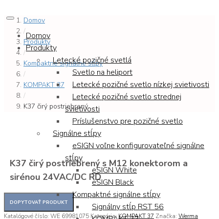
Domov
/
Domov
Produkty
Produkty
/
Letecké pozičné svetlá
Kompaktné signálne stĺpy
Svetlo na heliport
/
Letecké pozičné svetlo nízkej svietivosti
KOMPAKT 37
/
Letecké pozičné svetlo strednej
K37 čirý postriebrený ...
svietivosti
Príslušenstvo pre pozičné svetlo
Signálne stĺpy
eSIGN voľne konfigurovateľné signálne
stĺpy
K37 čirý postriebrený s M12 konektorom a
eSIGN White
sirénou 24VAC/DC RD
eSIGN Black
Kompaktné signálne stĺpy
Signálny stĺp RST 56
Katalógové číslo:
WE 69981075
Kategória:
KOMPAKT 37
Značka:
Werma