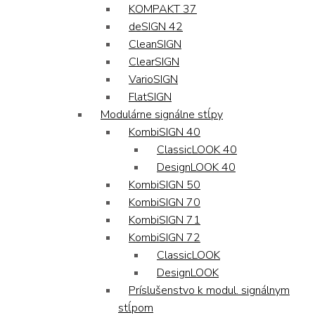
KOMPAKT 37
deSIGN 42
CleanSIGN
ClearSIGN
VarioSIGN
FlatSIGN
Modulárne signálne stĺpy
KombiSIGN 40
ClassicLOOK 40
DesignLOOK 40
KombiSIGN 50
KombiSIGN 70
KombiSIGN 71
KombiSIGN 72
ClassicLOOK
DesignLOOK
Príslušenstvo k modul. signálnym
stĺpom