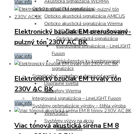
Akustická signalizácia WERMA
Viac info
Opticko akustická signalizácia
Opticko akustická signalizácia AMICUS
Opticko akustická signalizácia Werma
Elektronický bzučiak EM prerušovaný-
LED Opticko akustická signalizácia
Opticko akustická signalizácia
pulzný tón 230V AC BK
Integrovaná signalizácia – LineLIGHT
Fusion
Viac info
Príslušenstvo ku kombinovanej
signalizácii
Signalizačné semafory a dopravné svetlá
Elektronický bzučiak EM trvalý tón
Dopravné svetlá
230V AC BK
Semafory Werma
Integrovaná signalizácia – LineLIGHT Fusion
Viac info
Systémy optimalizácie výroby – štíhla výroba
WeASSIST
Systémy výzvy na akciu
Viac tónová akustická siréna EM 8
AndonLIGHT