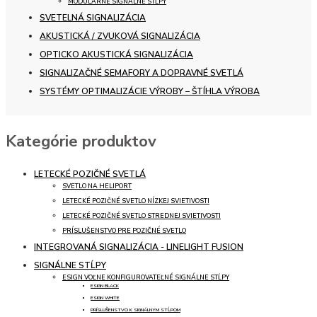
MODULÁRNE SIGNÁLNE STĹPY
SVETELNÁ SIGNALIZÁCIA
AKUSTICKÁ / ZVUKOVÁ SIGNALIZÁCIA
OPTICKO AKUSTICKÁ SIGNALIZÁCIA
SIGNALIZAČNÉ SEMAFORY A DOPRAVNÉ SVETLÁ
SYSTÉMY OPTIMALIZÁCIE VÝROBY – ŠTÍHLA VÝROBA
Kategórie produktov
LETECKÉ POZIČNÉ SVETLÁ
SVETLO NA HELIPORT
LETECKÉ POZIČNÉ SVETLO NÍZKEJ SVIETIVOSTI
LETECKÉ POZIČNÉ SVETLO STREDNEJ SVIETIVOSTI
PRÍSLUŠENSTVO PRE POZIČNÉ SVETLO
INTEGROVANÁ SIGNALIZÁCIA - LINELIGHT FUSION
SIGNÁLNE STĹPY
ESIGN VOĽNE KONFIGUROVATEĽNÉ SIGNÁLNE STĹPY
ESIGN BLACK
ESIGN WHITE
PRÍSLUŠENSTVO K SIGNÁLNYM STĹPOM