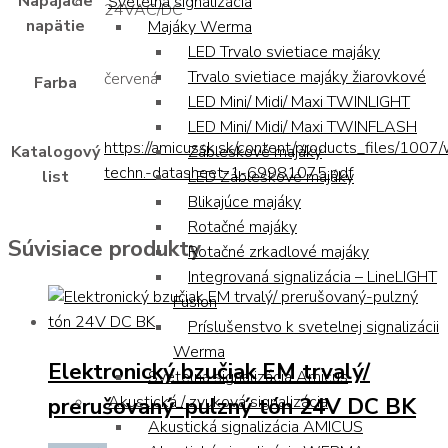
Napájacie
Svetelná signalizácia
24VAC/DC
napätie
Majáky Werma
LED Trvalo svietiace majáky
Trvalo svietiace majáky žiarovkové
červená
Farba
LED Mini/ Midi/ Maxi TWINLIGHT
LED Mini/ Midi/ Maxi TWINFLASH
https://amicussk.sk/content/products_files/1007
Katalogový
Zábleskové majáky
techn.-datasheet-1-69981075.pdf
list
LED Zábleskové majáky
Blikajúce majáky
Rotačné majáky
Súvisiace produkty
Rotačné zrkadlové majáky
Integrovaná signalizácia – LineLIGHT
Fusion
Príslušenstvo k svetelnej signalizácii
Werma
Elektronický bzučiak EM trvalý/
Svetelná signalizácia Amicus
prerušovaný-pulzný tón 24V DC BK
Akustická / zvuková signalizácia
Akustická signalizácia AMICUS