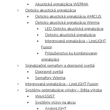
Akustická signalizácia WERMA
Opticko akustická signalizácia
Opticko akustická signalizácia AMICUS
Opticko akustická signalizácia Werma
LED Opticko akustická signalizácia
Opticko akustická signalizácia
Integrovaná signalizácia – LineLIGHT
Fusion
Príslušenstvo ku kombinovanej
signalizácii
Signalizačné semafory a dopravné svetlá
Dopravné svetlá
Semafory Werma
Integrovaná signalizácia – LineLIGHT Fusion
Systémy optimalizácie výroby – štíhla výroba
WeASSIST
Systémy výzvy na akciu
AndonLIGHT