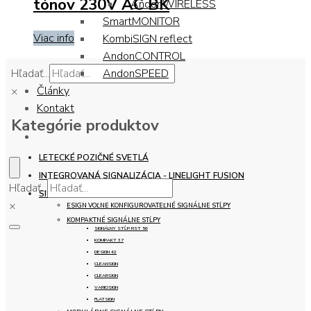
tónov 230V AC BK
AndonWIRELESS
SmartMONITOR
Viac info
KombiSIGN reflect
AndonCONTROL
Hľadať...
AndonSPEED
Články
×
Kontakt
Kategórie produktov
LETECKÉ POZIČNÉ SVETLÁ
INTEGROVANÁ SIGNALIZÁCIA - LINELIGHT FUSION
Hľadať...
SIGNÁLNE STĹPY
×
ESIGN VOĽNE KONFIGUROVATEĽNÉ SIGNÁLNE STĹPY
KOMPAKTNÉ SIGNÁLNE STĹPY
SIGNÁLNY STĹP RST 56
KOMPAKT 37
DESIGN 42
CLEANSIGN
CLEARSIGN
VARIOSIGN
FLATSIGN