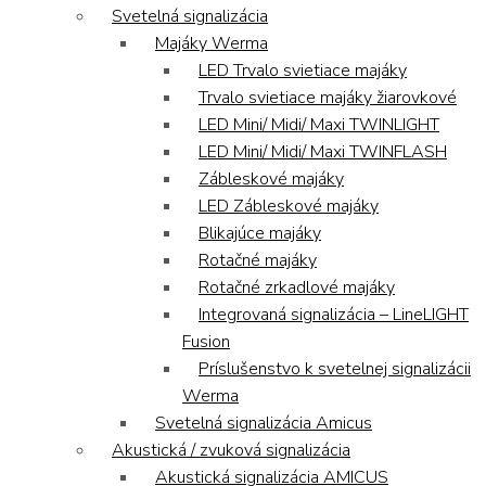
Svetelná signalizácia
Majáky Werma
LED Trvalo svietiace majáky
Trvalo svietiace majáky žiarovkové
LED Mini/ Midi/ Maxi TWINLIGHT
LED Mini/ Midi/ Maxi TWINFLASH
Zábleskové majáky
LED Zábleskové majáky
Blikajúce majáky
Rotačné majáky
Rotačné zrkadlové majáky
Integrovaná signalizácia – LineLIGHT
Fusion
Príslušenstvo k svetelnej signalizácii
Werma
Svetelná signalizácia Amicus
Akustická / zvuková signalizácia
Akustická signalizácia AMICUS