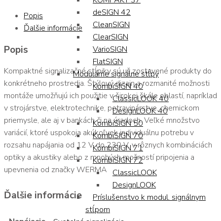
KOMPAKT 37
deSIGN 42
Popis
CleanSIGN
Ďalšie informácie
ClearSIGN
Popis
VarioSIGN
FlatSIGN
Kompaktné signalizačné stĺpiky sú už zostavené produkty do
Modulárne signálne stĺpy
konkrétneho prostredia. Štýlový dizajn a rozmanité možnosti
KombiSIGN 40
montáže umožňujú ich použitie v širokej škále oblastí, napríklad
ClassicLOOK 40
v strojárstve, elektrotechnike, potravinárstve, chemickom
DesignLOOK 40
priemysle, ale aj v bankách či na úradoch. Veľké množstvo
KombiSIGN 50
variácií, ktoré uspokoja akúkoľvek individuálnu potrebu v
KombiSIGN 70
rozsahu napájania od 12 V do 230 V, v rôznych kombináciách
KombiSIGN 71
optiky a akustiky alebo z mnohých možností pripojenia a
KombiSIGN 72
upevnenia od značky WERMA
ClassicLOOK
DesignLOOK
Ďalšie informácie
Príslušenstvo k modul. signálnym
stĺpom