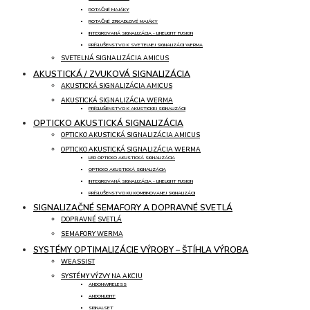
ROTAČNÉ MAJÁKY
ROTAČNÉ ZRKADLOVÉ MAJÁKY
INTEGROVANÁ SIGNALIZÁCIA - LINELIGHT FUSION
PRÍSLUŠENSTVO K SVETELNEJ SIGNALIZÁCII WERMA
SVETELNÁ SIGNALIZÁCIA AMICUS
AKUSTICKÁ / ZVUKOVÁ SIGNALIZÁCIA
AKUSTICKÁ SIGNALIZÁCIA AMICUS
AKUSTICKÁ SIGNALIZÁCIA WERMA
PRÍSLUŠENSTVO K AKUSTICKEJ SIGNALIZÁCII
OPTICKO AKUSTICKÁ SIGNALIZÁCIA
OPTICKO AKUSTICKÁ SIGNALIZÁCIA AMICUS
OPTICKO AKUSTICKÁ SIGNALIZÁCIA WERMA
LED OPTICKO AKUSTICKÁ SIGNALIZÁCIA
OPTICKO AKUSTICKÁ SIGNALIZÁCIA
INTEGROVANÁ SIGNALIZÁCIA - LINELIGHT FUSION
PRÍSLUŠENSTVO KU KOMBINOVANEJ SIGNALIZÁCII
SIGNALIZAČNÉ SEMAFORY A DOPRAVNÉ SVETLÁ
DOPRAVNÉ SVETLÁ
SEMAFORY WERMA
SYSTÉMY OPTIMALIZÁCIE VÝROBY – ŠTÍHLA VÝROBA
WEASSIST
SYSTÉMY VÝZVY NA AKCIU
ANDONWIRELESS
ANDONLIGHT
SIGNALSET