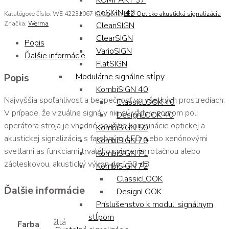
KOMPAKT 37
deSIGN 42
Katalógové číslo:
WE 42231067
Kategória:
LED Opticko akustická signalizácia
Značka:
Werma
CleanSIGN
ClearSIGN
Popis
VarioSIGN
Ďalšie informácie
FlatSIGN
Modulárne signálne stĺpy
Popis
KombiSIGN 40
Najvyššia spoľahlivosť a bezpečnosť vo všetkých prostrediach.
ClassicLOOK 40
V prípade, že vizuálne signály nie sú vždy v zornom poli
DesignLOOK 40
operátora stroja je vhodné použitie kombinácie optickej a
KombiSIGN 50
akustickej signalizácie s farebnými LED alebo xenónovými
KombiSIGN 70
svetlami as funkciami trvalého svietenia, rotačnou alebo
KombiSIGN 71
zábleskovou, akustický výkon do 120 dB.
KombiSIGN 72
ClassicLOOK
Ďalšie informácie
DesignLOOK
Príslušenstvo k modul. signálnym
stĺpom
žltá
Farba