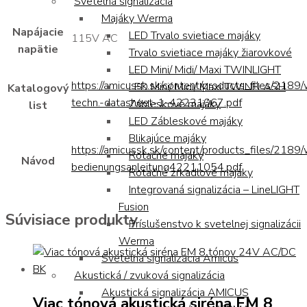
Svetelná signalizácia
Majáky Werma
Napájacie
LED Trvalo svietiace majáky
115V AC
napätie
Trvalo svietiace majáky žiarovkové
LED Mini/ Midi/ Maxi TWINLIGHT
https://amicussk.sk/content/products_files/2189
LED Mini/ Midi/ Maxi TWINFLASH
Katalogový
techn.-datasheet-1-42231067.pdf
Zábleskové majáky
list
LED Zábleskové majáky
Blikajúce majáky
https://amicussk.sk/content/products_files/2189
Rotačné majáky
Návod
bedienungsanleitung42211054.pdf
Rotačné zrkadlové majáky
Integrovaná signalizácia – LineLIGHT
Fusion
Súvisiace produkty
Príslušenstvo k svetelnej signalizácii
Werma
Svetelná signalizácia Amicus
Akustická / zvuková signalizácia
Akustická signalizácia AMICUS
Viac tónová akustická siréna EM 8