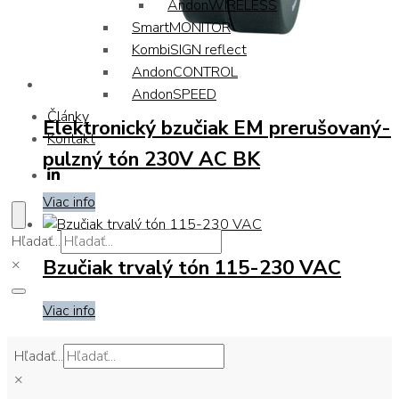
AndonWIRELESS
SmartMONITOR
KombiSIGN reflect
AndonCONTROL
AndonSPEED
Články
Elektronický bzučiak EM prerušovaný-
Kontakt
pulzný tón 230V AC BK
Viac info
Hľadať...
Bzučiak trvalý tón 115-230 VAC
×
Viac info
Hľadať...
×