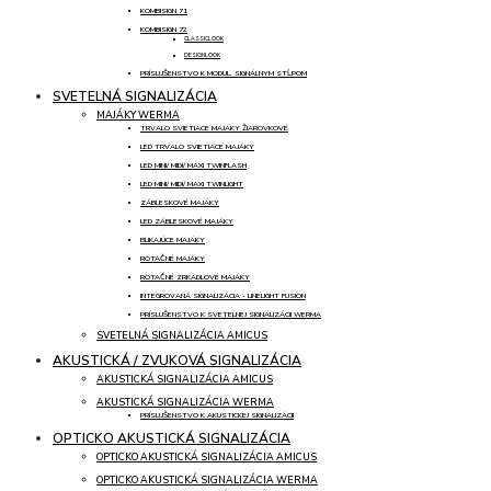
KOMBISIGN 71
KOMBISIGN 72
CLASSICLOOK
DESIGNLOOK
PRÍSLUŠENSTVO K MODUL. SIGNÁLNYM STĹPOM
SVETELNÁ SIGNALIZÁCIA
MAJÁKY WERMA
TRVALO SVIETIACE MAJÁKY ŽIAROVKOVÉ
LED TRVALO SVIETIACE MAJÁKY
LED MINI/ MIDI/ MAXI TWINFLASH
LED MINI/ MIDI/ MAXI TWINLIGHT
ZÁBLESKOVÉ MAJÁKY
LED ZÁBLESKOVÉ MAJÁKY
BLIKAJÚCE MAJÁKY
ROTAČNÉ MAJÁKY
ROTAČNÉ ZRKADLOVÉ MAJÁKY
INTEGROVANÁ SIGNALIZÁCIA - LINELIGHT FUSION
PRÍSLUŠENSTVO K SVETELNEJ SIGNALIZÁCII WERMA
SVETELNÁ SIGNALIZÁCIA AMICUS
AKUSTICKÁ / ZVUKOVÁ SIGNALIZÁCIA
AKUSTICKÁ SIGNALIZÁCIA AMICUS
AKUSTICKÁ SIGNALIZÁCIA WERMA
PRÍSLUŠENSTVO K AKUSTICKEJ SIGNALIZÁCII
OPTICKO AKUSTICKÁ SIGNALIZÁCIA
OPTICKO AKUSTICKÁ SIGNALIZÁCIA AMICUS
OPTICKO AKUSTICKÁ SIGNALIZÁCIA WERMA