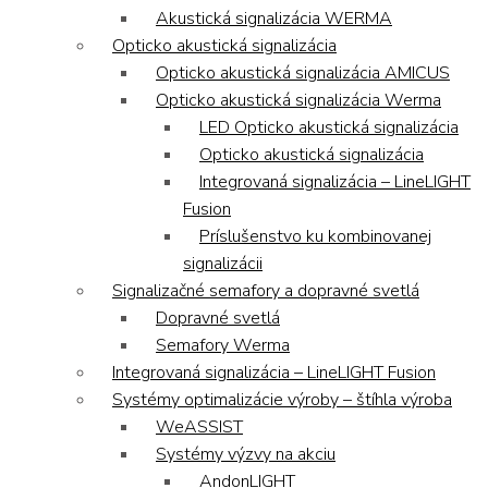
Akustická signalizácia WERMA
Opticko akustická signalizácia
Opticko akustická signalizácia AMICUS
Opticko akustická signalizácia Werma
LED Opticko akustická signalizácia
Opticko akustická signalizácia
Integrovaná signalizácia – LineLIGHT
Fusion
Príslušenstvo ku kombinovanej
signalizácii
Signalizačné semafory a dopravné svetlá
Dopravné svetlá
Semafory Werma
Integrovaná signalizácia – LineLIGHT Fusion
Systémy optimalizácie výroby – štíhla výroba
WeASSIST
Systémy výzvy na akciu
AndonLIGHT