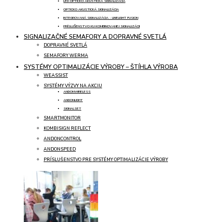
LED OPTICKO AKUSTICKÁ SIGNALIZÁCIA
OPTICKO AKUSTICKÁ SIGNALIZÁCIA
INTEGROVANÁ SIGNALIZÁCIA - LINELIGHT FUSION
PRÍSLUŠENSTVO KU KOMBINOVANEJ SIGNALIZÁCII
SIGNALIZAČNÉ SEMAFORY A DOPRAVNÉ SVETLÁ
DOPRAVNÉ SVETLÁ
SEMAFORY WERMA
SYSTÉMY OPTIMALIZÁCIE VÝROBY – ŠTÍHLA VÝROBA
WEASSIST
SYSTÉMY VÝZVY NA AKCIU
ANDONWIRELESS
ANDONLIGHT
SIGNALSET
SMARTMONITOR
KOMBISIGN REFLECT
ANDONCONTROL
ANDONSPEED
PRÍSLUŠENSTVO PRE SYSTÉMY OPTIMALIZÁCIE VÝROBY