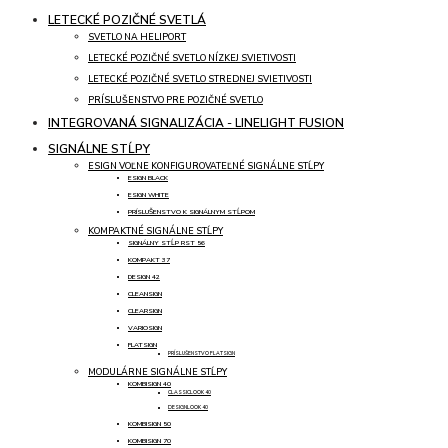
LETECKÉ POZIČNÉ SVETLÁ
SVETLO NA HELIPORT
LETECKÉ POZIČNÉ SVETLO NÍZKEJ SVIETIVOSTI
LETECKÉ POZIČNÉ SVETLO STREDNEJ SVIETIVOSTI
PRÍSLUŠENSTVO PRE POZIČNÉ SVETLO
INTEGROVANÁ SIGNALIZÁCIA - LINELIGHT FUSION
SIGNÁLNE STĹPY
ESIGN VOĽNE KONFIGUROVATEĽNÉ SIGNÁLNE STĹPY
ESIGN BLACK
ESIGN WHITE
PRÍSLUŠENSTVO K SIGNÁLNYM STĹPOM
KOMPAKTNÉ SIGNÁLNE STĹPY
SIGNÁLNY STĹP RST 56
KOMPAKT 37
DESIGN 42
CLEANSIGN
CLEARSIGN
VARIOSIGN
FLATSIGN
PRÍSLUŠENSTVO FLATSIGN
MODULÁRNE SIGNÁLNE STĹPY
KOMBISIGN 40
CLASSICLOOK 40
DESIGNLOOK 40
KOMBISIGN 50
KOMBISIGN 70