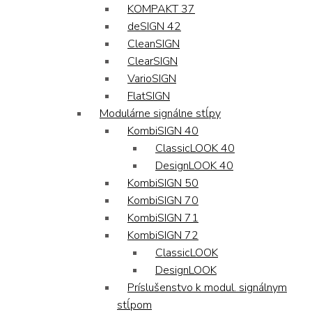
KOMPAKT 37
deSIGN 42
CleanSIGN
ClearSIGN
VarioSIGN
FlatSIGN
Modulárne signálne stĺpy
KombiSIGN 40
ClassicLOOK 40
DesignLOOK 40
KombiSIGN 50
KombiSIGN 70
KombiSIGN 71
KombiSIGN 72
ClassicLOOK
DesignLOOK
Príslušenstvo k modul. signálnym
stĺpom