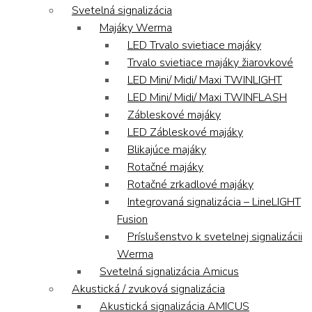
Svetelná signalizácia
Majáky Werma
LED Trvalo svietiace majáky
Trvalo svietiace majáky žiarovkové
LED Mini/ Midi/ Maxi TWINLIGHT
LED Mini/ Midi/ Maxi TWINFLASH
Zábleskové majáky
LED Zábleskové majáky
Blikajúce majáky
Rotačné majáky
Rotačné zrkadlové majáky
Integrovaná signalizácia – LineLIGHT
Fusion
Príslušenstvo k svetelnej signalizácii
Werma
Svetelná signalizácia Amicus
Akustická / zvuková signalizácia
Akustická signalizácia AMICUS