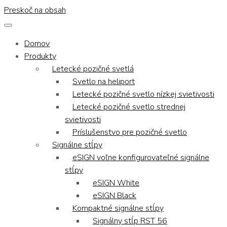
Preskoč na obsah
Domov
Produkty
Letecké pozičné svetlá
Svetlo na heliport
Letecké pozičné svetlo nízkej svietivosti
Letecké pozičné svetlo strednej
svietivosti
Príslušenstvo pre pozičné svetlo
Signálne stĺpy
eSIGN voľne konfigurovateľné signálne
stĺpy
eSIGN White
eSIGN Black
Kompaktné signálne stĺpy
Signálny stĺp RST 56