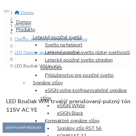
Domov
/
Domov
Produkty
Produkty
/
Letecké pozičné svetlá
Opticko akustická signalizácia Werma
Svetlo na heliport
/
Letecké pozičné svetlo nízkej svietivosti
LED Opticko akustická signalizácia
/
Letecké pozičné svetlo strednej
LED Bzučiak WM trvalý/...
svietivosti
Príslušenstvo pre pozičné svetlo
Signálne stĺpy
eSIGN voľne konfigurovateľné signálne
stĺpy
LED Bzučiak WM trvalý/ prerušovaný-pulzný tón
eSIGN White
115V AC YE
eSIGN Black
Kompaktné signálne stĺpy
Signálny stĺp RST 56