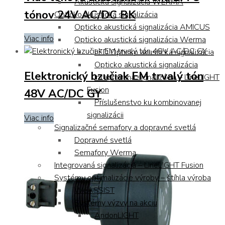
Akustická signalizácia WERMA
tónov 24V AC/DC BK
Opticko akustická signalizácia
Opticko akustická signalizácia AMICUS
Viac info
Opticko akustická signalizácia Werma
LED Opticko akustická signalizácia
Opticko akustická signalizácia
Elektronický bzučiak EM trvalý tón
Integrovaná signalizácia – LineLIGHT
Fusion
48V AC/DC GY
Príslušenstvo ku kombinovanej
signalizácii
Viac info
Signalizačné semafory a dopravné svetlá
Dopravné svetlá
Semafory Werma
Integrovaná signalizácia – LineLIGHT Fusion
Systémy optimalizácie výroby – štíhla výroba
WeASSIST
Systémy výzvy na akciu
AndonLIGHT