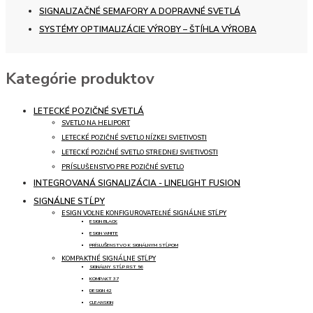
SIGNALIZAČNÉ SEMAFORY A DOPRAVNÉ SVETLÁ
SYSTÉMY OPTIMALIZÁCIE VÝROBY – ŠTÍHLA VÝROBA
Kategórie produktov
LETECKÉ POZIČNÉ SVETLÁ
SVETLO NA HELIPORT
LETECKÉ POZIČNÉ SVETLO NÍZKEJ SVIETIVOSTI
LETECKÉ POZIČNÉ SVETLO STREDNEJ SVIETIVOSTI
PRÍSLUŠENSTVO PRE POZIČNÉ SVETLO
INTEGROVANÁ SIGNALIZÁCIA - LINELIGHT FUSION
SIGNÁLNE STĹPY
ESIGN VOĽNE KONFIGUROVATEĽNÉ SIGNÁLNE STĹPY
ESIGN BLACK
ESIGN WHITE
PRÍSLUŠENSTVO K SIGNÁLNYM STĹPOM
KOMPAKTNÉ SIGNÁLNE STĹPY
SIGNÁLNY STĹP RST 56
KOMPAKT 37
DESIGN 42
CLEANSIGN