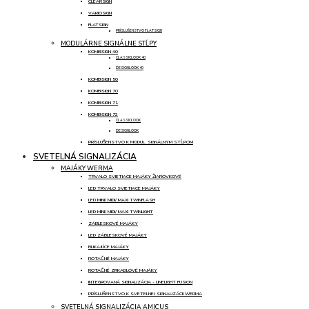
CLEARSIGN
VARIOSIGN
FLATSIGN
PRÍSLUŠENSTVO FLATSIGN
MODULÁRNE SIGNÁLNE STĹPY
KOMBISIGN 40
CLASSICLOOK 40
DESIGNLOOK 40
KOMBISIGN 50
KOMBISIGN 70
KOMBISIGN 71
KOMBISIGN 72
CLASSICLOOK
DESIGNLOOK
PRÍSLUŠENSTVO K MODUL. SIGNÁLNYM STĹPOM
SVETELNÁ SIGNALIZÁCIA
MAJÁKY WERMA
TRVALO SVIETIACE MAJÁKY ŽIAROVKOVÉ
LED TRVALO SVIETIACE MAJÁKY
LED MINI/ MIDI/ MAXI TWINFLASH
LED MINI/ MIDI/ MAXI TWINLIGHT
ZÁBLESKOVÉ MAJÁKY
LED ZÁBLESKOVÉ MAJÁKY
BLIKAJÚCE MAJÁKY
ROTAČNÉ MAJÁKY
ROTAČNÉ ZRKADLOVÉ MAJÁKY
INTEGROVANÁ SIGNALIZÁCIA - LINELIGHT FUSION
PRÍSLUŠENSTVO K SVETELNEJ SIGNALIZÁCII WERMA
SVETELNÁ SIGNALIZÁCIA AMICUS