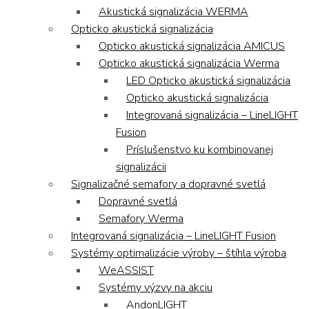
Akustická signalizácia WERMA
Opticko akustická signalizácia
Opticko akustická signalizácia AMICUS
Opticko akustická signalizácia Werma
LED Opticko akustická signalizácia
Opticko akustická signalizácia
Integrovaná signalizácia – LineLIGHT
Fusion
Príslušenstvo ku kombinovanej
signalizácii
Signalizačné semafory a dopravné svetlá
Dopravné svetlá
Semafory Werma
Integrovaná signalizácia – LineLIGHT Fusion
Systémy optimalizácie výroby – štíhla výroba
WeASSIST
Systémy výzvy na akciu
AndonLIGHT