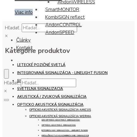
AndonWIRELESS
SmartMONITOR
Viac info
KombiSIGN reflect
AndonCONTROL
Hľadať...
AndonSPEED
×
Články
Kontakt
Kategórie produktov
LETECKÉ POZIČNÉ SVETLÁ
INTEGROVANÁ SIGNALIZÁCIA - LINELIGHT FUSION
SIGNÁLNE STĹPY
Hľadať...
SVETELNÁ SIGNALIZÁCIA
×
AKUSTICKÁ / ZVUKOVÁ SIGNALIZÁCIA
OPTICKO AKUSTICKÁ SIGNALIZÁCIA
OPTICKO AKUSTICKÁ SIGNALIZÁCIA AMICUS
OPTICKO AKUSTICKÁ SIGNALIZÁCIA WERMA
LED OPTICKO AKUSTICKÁ SIGNALIZÁCIA
OPTICKO AKUSTICKÁ SIGNALIZÁCIA
INTEGROVANÁ SIGNALIZÁCIA - LINELIGHT FUSION
PRÍSLUŠENSTVO KU KOMBINOVANEJ SIGNALIZÁCII