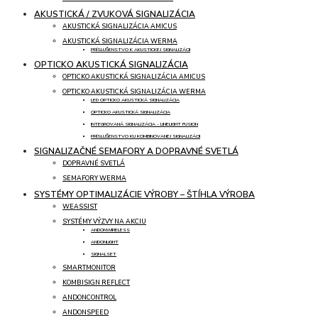
AKUSTICKÁ / ZVUKOVÁ SIGNALIZÁCIA
AKUSTICKÁ SIGNALIZÁCIA AMICUS
AKUSTICKÁ SIGNALIZÁCIA WERMA
PRÍSLUŠENSTVO K AKUSTICKEJ SIGNALIZÁCII
OPTICKO AKUSTICKÁ SIGNALIZÁCIA
OPTICKO AKUSTICKÁ SIGNALIZÁCIA AMICUS
OPTICKO AKUSTICKÁ SIGNALIZÁCIA WERMA
LED OPTICKO AKUSTICKÁ SIGNALIZÁCIA
OPTICKO AKUSTICKÁ SIGNALIZÁCIA
INTEGROVANÁ SIGNALIZÁCIA - LINELIGHT FUSION
PRÍSLUŠENSTVO KU KOMBINOVANEJ SIGNALIZÁCII
SIGNALIZAČNÉ SEMAFORY A DOPRAVNÉ SVETLÁ
DOPRAVNÉ SVETLÁ
SEMAFORY WERMA
SYSTÉMY OPTIMALIZÁCIE VÝROBY – ŠTÍHLA VÝROBA
WEASSIST
SYSTÉMY VÝZVY NA AKCIU
ANDONWIRELESS
ANDONLIGHT
SIGNALSET
SMARTMONITOR
KOMBISIGN REFLECT
ANDONCONTROL
ANDONSPEED