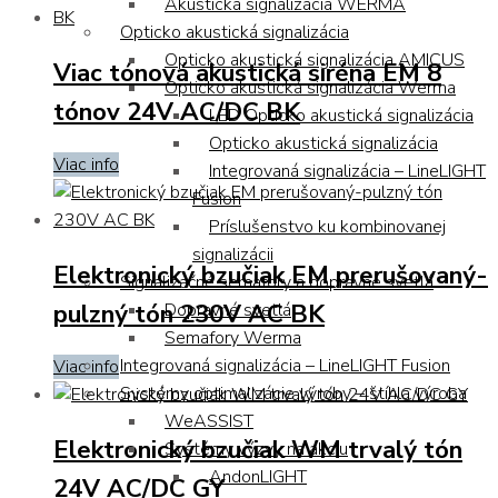
Akustická signalizácia WERMA
Opticko akustická signalizácia
Opticko akustická signalizácia AMICUS
Viac tónová akustická siréna EM 8
Opticko akustická signalizácia Werma
tónov 24V AC/DC BK
LED Opticko akustická signalizácia
Opticko akustická signalizácia
Viac info
Integrovaná signalizácia – LineLIGHT
Fusion
Príslušenstvo ku kombinovanej
signalizácii
Elektronický bzučiak EM prerušovaný-
Signalizačné semafory a dopravné svetlá
pulzný tón 230V AC BK
Dopravné svetlá
Semafory Werma
Integrovaná signalizácia – LineLIGHT Fusion
Viac info
Systémy optimalizácie výroby – štíhla výroba
WeASSIST
Elektronický bzučiak WM trvalý tón
Systémy výzvy na akciu
AndonLIGHT
24V AC/DC GY