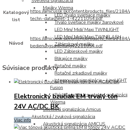
Svetelná signalizácia
Majáky Werma
https://amicussk.sk/content/products_files/2184
Katalogový
LED Trvalo svietiace majáky
techn.-datasheet-1-42211054.pdf
list
Trvalo svietiace majáky žiarovkové
LED Mini/ Midi/ Maxi TWINLIGHT
LED Mini/ Midi/ Maxi TWINFLASH
https://amicussk.sk/content/products_files/2184
Návod
Zábleskové majáky
bedienungsanleitung42211054.pdf
LED Zábleskové majáky
Blikajúce majáky
Rotačné majáky
Súvisiace produkty
Rotačné zrkadlové majáky
Integrovaná signalizácia – LineLIGHT
Fusion
Elektronický bzučiak EM trvalý tón
Príslušenstvo k svetelnej signalizácii
Werma
24V AC/DC BK
Svetelná signalizácia Amicus
Akustická / zvuková signalizácia
Viac info
Akustická signalizácia AMICUS