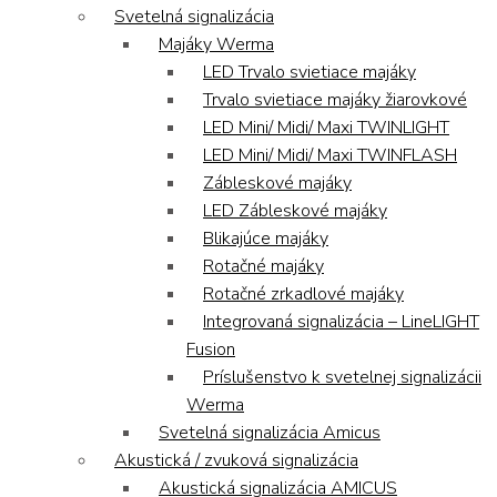
Svetelná signalizácia
Majáky Werma
LED Trvalo svietiace majáky
Trvalo svietiace majáky žiarovkové
LED Mini/ Midi/ Maxi TWINLIGHT
LED Mini/ Midi/ Maxi TWINFLASH
Zábleskové majáky
LED Zábleskové majáky
Blikajúce majáky
Rotačné majáky
Rotačné zrkadlové majáky
Integrovaná signalizácia – LineLIGHT
Fusion
Príslušenstvo k svetelnej signalizácii
Werma
Svetelná signalizácia Amicus
Akustická / zvuková signalizácia
Akustická signalizácia AMICUS