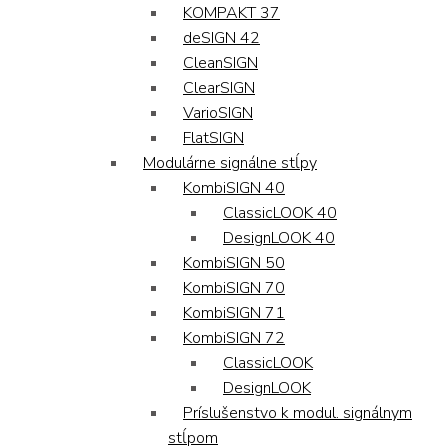
KOMPAKT 37
deSIGN 42
CleanSIGN
ClearSIGN
VarioSIGN
FlatSIGN
Modulárne signálne stĺpy
KombiSIGN 40
ClassicLOOK 40
DesignLOOK 40
KombiSIGN 50
KombiSIGN 70
KombiSIGN 71
KombiSIGN 72
ClassicLOOK
DesignLOOK
Príslušenstvo k modul. signálnym
stĺpom