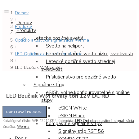
Domov
/
Domov
Produkty
Produkty
/
Letecké pozičné svetlá
Opticko akustická signalizácia Werma
Svetlo na heliport
/
Letecké pozičné svetlo nízkej svietivosti
LED Opticko akustická signalizácia
/
Letecké pozičné svetlo strednej
LED Bzučiak WM trvalý...
svietivosti
Príslušenstvo pre pozičné svetlo
Signálne stĺpy
eSIGN voľne konfigurovateľné signálne
LED Bzučiak WM trvalý tón 12V DC RD
stĺpy
eSIGN White
eSIGN Black
Katalógové číslo:
WE 42211054
Kategória:
LED Opticko akustická signalizácia
Kompaktné signálne stĺpy
Značka:
Werma
Signálny stĺp RST 56
Popis