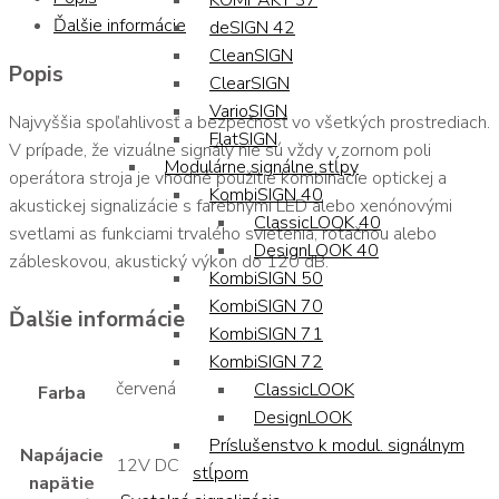
KOMPAKT 37
Ďalšie informácie
deSIGN 42
CleanSIGN
Popis
ClearSIGN
VarioSIGN
Najvyššia spoľahlivosť a bezpečnosť vo všetkých prostrediach.
FlatSIGN
V prípade, že vizuálne signály nie sú vždy v zornom poli
Modulárne signálne stĺpy
operátora stroja je vhodné použitie kombinácie optickej a
KombiSIGN 40
akustickej signalizácie s farebnými LED alebo xenónovými
ClassicLOOK 40
svetlami as funkciami trvalého svietenia, rotačnou alebo
DesignLOOK 40
zábleskovou, akustický výkon do 120 dB.
KombiSIGN 50
KombiSIGN 70
Ďalšie informácie
KombiSIGN 71
KombiSIGN 72
červená
ClassicLOOK
Farba
DesignLOOK
Príslušenstvo k modul. signálnym
Napájacie
12V DC
stĺpom
napätie