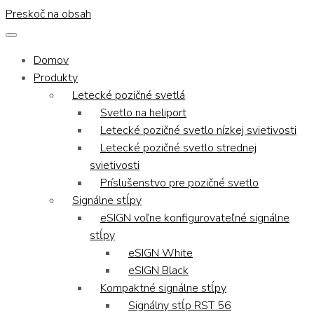
Preskoč na obsah
Domov
Produkty
Letecké pozičné svetlá
Svetlo na heliport
Letecké pozičné svetlo nízkej svietivosti
Letecké pozičné svetlo strednej
svietivosti
Príslušenstvo pre pozičné svetlo
Signálne stĺpy
eSIGN voľne konfigurovateľné signálne
stĺpy
eSIGN White
eSIGN Black
Kompaktné signálne stĺpy
Signálny stĺp RST 56