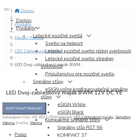
Domov
/
Domov
Produkty
Produkty
/
Letecké pozičné svetlá
Majáky Werma
Svetlo na heliport
/
Letecké pozičné svetlo nízkej svietivosti
LED Zábleskové majáky
/
Letecké pozičné svetlo strednej
LED Dvoj-zábleskový maják BWM...
svietivosti
Príslušenstvo pre pozičné svetlo
Signálne stĺpy
eSIGN voľne konfigurovateľné signálne
LED Dvoj-zábleskový maják BWM 12V DC YE
stĺpy
eSIGN White
eSIGN Black
Katalógové číslo:
WE 85331054
Kategórie:
LED Zábleskové majáky
,
Semafory
Kompaktné signálne stĺpy
Werma
Značka:
Werma
Signálny stĺp RST 56
Popis
KOMPAKT 37