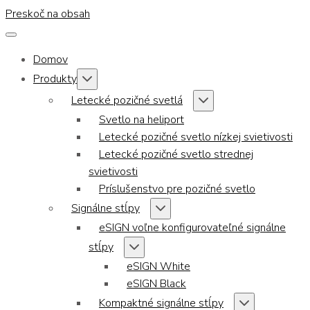
Preskoč na obsah
Domov
Produkty
Letecké pozičné svetlá
Svetlo na heliport
Letecké pozičné svetlo nízkej svietivosti
Letecké pozičné svetlo strednej
svietivosti
Príslušenstvo pre pozičné svetlo
Signálne stĺpy
eSIGN voľne konfigurovateľné signálne
stĺpy
eSIGN White
eSIGN Black
Kompaktné signálne stĺpy