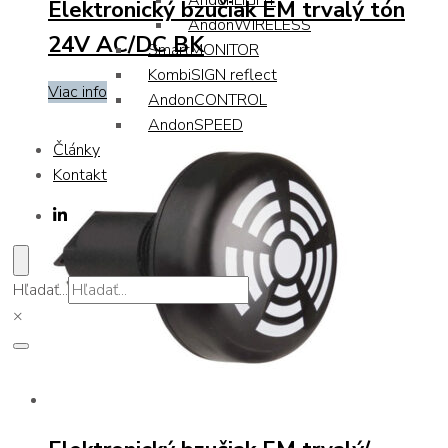
AndonLIGHT
Elektronický bzučiak EM trvalý tón
AndonWIRELESS
24V AC/DC BK
SmartMONITOR
KombiSIGN reflect
Viac info
AndonCONTROL
AndonSPEED
Články
Kontakt
Hľadať...
×