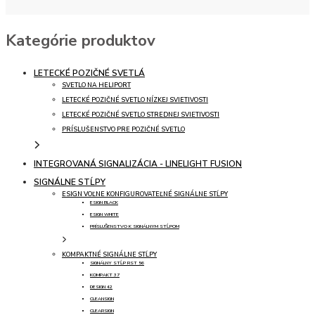
Kategórie produktov
LETECKÉ POZIČNÉ SVETLÁ
SVETLO NA HELIPORT
LETECKÉ POZIČNÉ SVETLO NÍZKEJ SVIETIVOSTI
LETECKÉ POZIČNÉ SVETLO STREDNEJ SVIETIVOSTI
PRÍSLUŠENSTVO PRE POZIČNÉ SVETLO
INTEGROVANÁ SIGNALIZÁCIA - LINELIGHT FUSION
SIGNÁLNE STĹPY
ESIGN VOĽNE KONFIGUROVATEĽNÉ SIGNÁLNE STĹPY
ESIGN BLACK
ESIGN WHITE
PRÍSLUŠENSTVO K SIGNÁLNYM STĹPOM
KOMPAKTNÉ SIGNÁLNE STĹPY
SIGNÁLNY STĹP RST 56
KOMPAKT 37
DESIGN 42
CLEANSIGN
CLEARSIGN