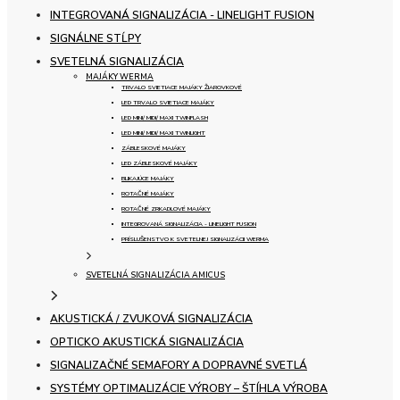
INTEGROVANÁ SIGNALIZÁCIA - LINELIGHT FUSION
SIGNÁLNE STĹPY
SVETELNÁ SIGNALIZÁCIA
MAJÁKY WERMA
TRVALO SVIETIACE MAJÁKY ŽIAROVKOVÉ
LED TRVALO SVIETIACE MAJÁKY
LED MINI/ MIDI/ MAXI TWINFLASH
LED MINI/ MIDI/ MAXI TWINLIGHT
ZÁBLESKOVÉ MAJÁKY
LED ZÁBLESKOVÉ MAJÁKY
BLIKAJÚCE MAJÁKY
ROTAČNÉ MAJÁKY
ROTAČNÉ ZRKADLOVÉ MAJÁKY
INTEGROVANÁ SIGNALIZÁCIA - LINELIGHT FUSION
PRÍSLUŠENSTVO K SVETELNEJ SIGNALIZÁCII WERMA
SVETELNÁ SIGNALIZÁCIA AMICUS
AKUSTICKÁ / ZVUKOVÁ SIGNALIZÁCIA
OPTICKO AKUSTICKÁ SIGNALIZÁCIA
SIGNALIZAČNÉ SEMAFORY A DOPRAVNÉ SVETLÁ
SYSTÉMY OPTIMALIZÁCIE VÝROBY – ŠTÍHLA VÝROBA