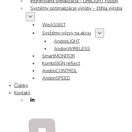
Integrovaná signalizácia – LineLIGHT Fusion
Systémy optimalizácie výroby – štíhla výroba
WeASSIST
Systémy výzvy na akciu
AndonLIGHT
AndonWIRELESS
SmartMONITOR
KombiSIGN reflect
AndonCONTROL
AndonSPEED
Články
Kontakt