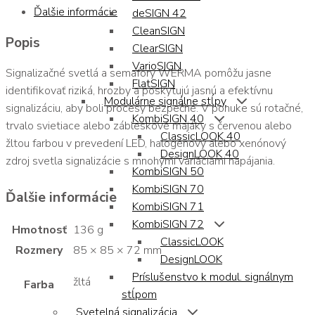
Ďalšie informácie
deSIGN 42
CleanSIGN
Popis
ClearSIGN
VarioSIGN
Signalizačné svetlá a semafory WERMA pomôžu jasne
FlatSIGN
identifikovať riziká, hrozby a poskytujú jasnú a efektívnu
Modulárne signálne stĺpy
signalizáciu, aby boli procesy bezpečné. V ponuke sú rotačné,
KombiSIGN 40
trvalo svietiace alebo zábleskové majáky s červenou alebo
ClassicLOOK 40
žltou farbou v prevedení LED, halogénový alebo xenónový
DesignLOOK 40
zdroj svetla signalizácie s mnohými variáciami napájania.
KombiSIGN 50
KombiSIGN 70
Ďalšie informácie
KombiSIGN 71
KombiSIGN 72
Hmotnosť
136 g
ClassicLOOK
Rozmery
85 × 85 × 72 mm
DesignLOOK
Príslušenstvo k modul. signálnym
žltá
Farba
stĺpom
Svetelná signalizácia