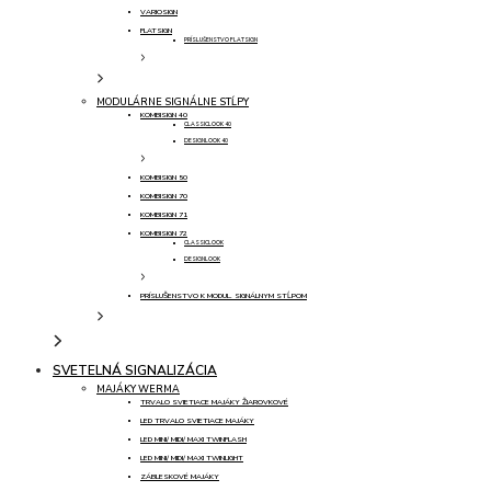
VARIOSIGN
FLATSIGN
PRÍSLUŠENSTVO FLATSIGN
MODULÁRNE SIGNÁLNE STĹPY
KOMBISIGN 40
CLASSICLOOK 40
DESIGNLOOK 40
KOMBISIGN 50
KOMBISIGN 70
KOMBISIGN 71
KOMBISIGN 72
CLASSICLOOK
DESIGNLOOK
PRÍSLUŠENSTVO K MODUL. SIGNÁLNYM STĹPOM
SVETELNÁ SIGNALIZÁCIA
MAJÁKY WERMA
TRVALO SVIETIACE MAJÁKY ŽIAROVKOVÉ
LED TRVALO SVIETIACE MAJÁKY
LED MINI/ MIDI/ MAXI TWINFLASH
LED MINI/ MIDI/ MAXI TWINLIGHT
ZÁBLESKOVÉ MAJÁKY