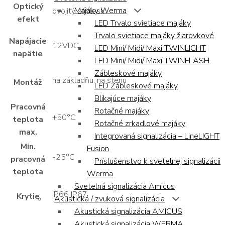
Optický
Majáky Werma
dvojitý záblesk
efekt
LED Trvalo svietiace majáky
Trvalo svietiace majáky žiarovkové
Napájacie
12VDC
LED Mini/ Midi/ Maxi TWINLIGHT
napätie
LED Mini/ Midi/ Maxi TWINFLASH
Zábleskové majáky
na základňu, na stenu
Montáž
LED Zábleskové majáky
Blikajúce majáky
Pracovná
Rotačné majáky
+50°C
teplota
Rotačné zrkadlové majáky
max.
Integrovaná signalizácia – LineLIGHT
Min.
Fusion
-25°C
pracovná
Príslušenstvo k svetelnej signalizácii
teplota
Werma
Svetelná signalizácia Amicus
IP66 IP67
Krytie
Akustická / zvuková signalizácia
Akustická signalizácia AMICUS
Akustická signalizácia WERMA