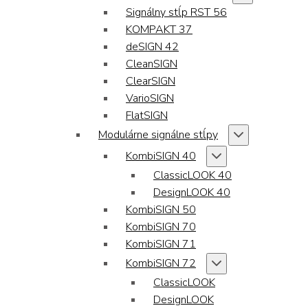
Signálny stĺp RST 56
KOMPAKT 37
deSIGN 42
CleanSIGN
ClearSIGN
VarioSIGN
FlatSIGN
Modulárne signálne stĺpy
KombiSIGN 40
ClassicLOOK 40
DesignLOOK 40
KombiSIGN 50
KombiSIGN 70
KombiSIGN 71
KombiSIGN 72
ClassicLOOK
DesignLOOK