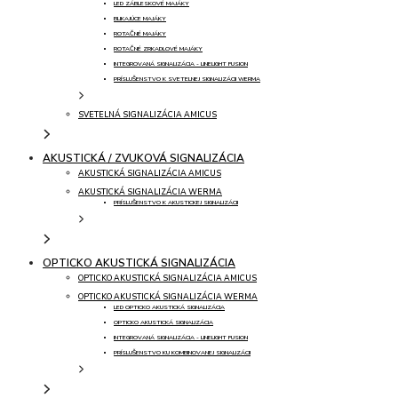
LED ZÁBLESKOVÉ MAJÁKY
BLIKAJÚCE MAJÁKY
ROTAČNÉ MAJÁKY
ROTAČNÉ ZRKADLOVÉ MAJÁKY
INTEGROVANÁ SIGNALIZÁCIA - LINELIGHT FUSION
PRÍSLUŠENSTVO K SVETELNEJ SIGNALIZÁCII WERMA
SVETELNÁ SIGNALIZÁCIA AMICUS
AKUSTICKÁ / ZVUKOVÁ SIGNALIZÁCIA
AKUSTICKÁ SIGNALIZÁCIA AMICUS
AKUSTICKÁ SIGNALIZÁCIA WERMA
PRÍSLUŠENSTVO K AKUSTICKEJ SIGNALIZÁCII
OPTICKO AKUSTICKÁ SIGNALIZÁCIA
OPTICKO AKUSTICKÁ SIGNALIZÁCIA AMICUS
OPTICKO AKUSTICKÁ SIGNALIZÁCIA WERMA
LED OPTICKO AKUSTICKÁ SIGNALIZÁCIA
OPTICKO AKUSTICKÁ SIGNALIZÁCIA
INTEGROVANÁ SIGNALIZÁCIA - LINELIGHT FUSION
PRÍSLUŠENSTVO KU KOMBINOVANEJ SIGNALIZÁCII