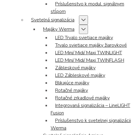
Príslušenstvo k modul. signálnym
stĺpom
Svetelná signalizácia
Majáky Werma
LED Trvalo svietiace majáky
Trvalo svietiace majáky žiarovkové
LED Mini/ Midi/ Maxi TWINLIGHT
LED Mini/ Midi/ Maxi TWINFLASH
Zábleskové majáky
LED Zábleskové majáky
Blikajúce majáky
Rotačné majáky
Rotačné zrkadlové majáky
Integrovaná signalizácia – LineLIGHT
Fusion
Príslušenstvo k svetelnej signalizácii
Werma