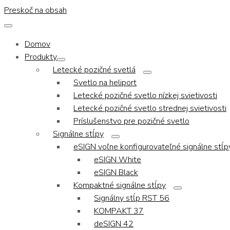
Preskoč na obsah
Domov
Produkty
Letecké pozičné svetlá
Svetlo na heliport
Letecké pozičné svetlo nízkej svietivosti
Letecké pozičné svetlo strednej svietivosti
Príslušenstvo pre pozičné svetlo
Signálne stĺpy
eSIGN voľne konfigurovateľné signálne stĺp
eSIGN White
eSIGN Black
Kompaktné signálne stĺpy
Signálny stĺp RST 56
KOMPAKT 37
deSIGN 42