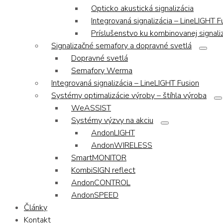
Opticko akustická signalizácia
Integrovaná signalizácia – LineLIGHT F
Príslušenstvo ku kombinovanej signaliz
Signalizačné semafory a dopravné svetlá
Dopravné svetlá
Semafory Werma
Integrovaná signalizácia – LineLIGHT Fusion
Systémy optimalizácie výroby – štíhla výroba
WeASSIST
Systémy výzvy na akciu
AndonLIGHT
AndonWIRELESS
SmartMONITOR
KombiSIGN reflect
AndonCONTROL
AndonSPEED
Články
Kontakt