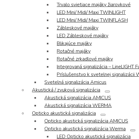
Trvalo svietiace majáky žiarovkové
LED Mini/ Midi/ Maxi TWINLIGHT
LED Mini/ Midi/ Maxi TWINFLASH
Zábleskové majáky
LED Zábleskové majáky
Blikajúce majáky
Rotačné majáky
Rotačné zrkadlové majáky
Integrovaná signalizácia – LineLIGHT F
Príslušenstvo k svetelnej signalizáci
Svetelná signalizácia Amicus
Akustická / zvuková signalizácia
Akustická signalizácia AMICUS
Akustická signalizácia WERMA
Opticko akustická signalizácia
Opticko akustická signalizácia AMICUS
Opticko akustická signalizácia Werma
LED Opticko akustická signalizácia