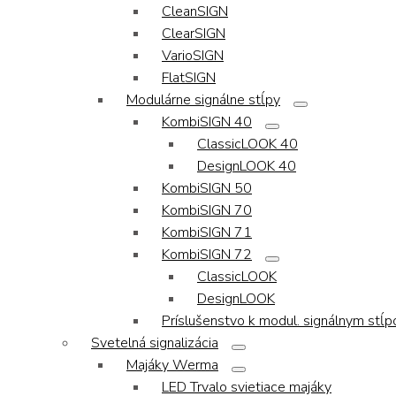
CleanSIGN
ClearSIGN
VarioSIGN
FlatSIGN
Modulárne signálne stĺpy
KombiSIGN 40
ClassicLOOK 40
DesignLOOK 40
KombiSIGN 50
KombiSIGN 70
KombiSIGN 71
KombiSIGN 72
ClassicLOOK
DesignLOOK
Príslušenstvo k modul. signálnym stĺ
Svetelná signalizácia
Majáky Werma
LED Trvalo svietiace majáky