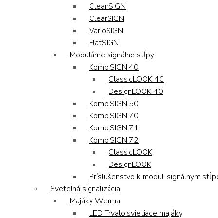
CleanSIGN
ClearSIGN
VarioSIGN
FlatSIGN
Modulárne signálne stĺpy
KombiSIGN 40
ClassicLOOK 40
DesignLOOK 40
KombiSIGN 50
KombiSIGN 70
KombiSIGN 71
KombiSIGN 72
ClassicLOOK
DesignLOOK
Príslušenstvo k modul. signálnym stĺ
Svetelná signalizácia
Majáky Werma
LED Trvalo svietiace majáky