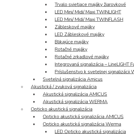
Trvalo svietiace majáky žiarovkové
LED Mini/ Midi/ Maxi TWINLIGHT
LED Mini/ Midi/ Maxi TWINFLASH
Zábleskové majáky
LED Zábleskové majáky
Blikajúce majáky
Rotačné majáky
Rotačné zrkadlové majáky
Integrovaná signalizácia – LineLIGHT F
Príslušenstvo k svetelnej signalizáci
Svetelná signalizácia Amicus
Akustická / zvuková signalizácia
Akustická signalizácia AMICUS
Akustická signalizácia WERMA
Opticko akustická signalizácia
Opticko akustická signalizácia AMICUS
Opticko akustická signalizácia Werma
LED Opticko akustická signalizácia