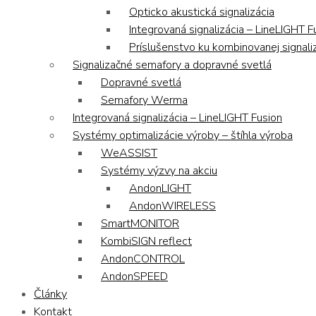
Opticko akustická signalizácia
Integrovaná signalizácia – LineLIGHT F
Príslušenstvo ku kombinovanej signaliz
Signalizačné semafory a dopravné svetlá
Dopravné svetlá
Semafory Werma
Integrovaná signalizácia – LineLIGHT Fusion
Systémy optimalizácie výroby – štíhla výroba
WeASSIST
Systémy výzvy na akciu
AndonLIGHT
AndonWIRELESS
SmartMONITOR
KombiSIGN reflect
AndonCONTROL
AndonSPEED
Články
Kontakt