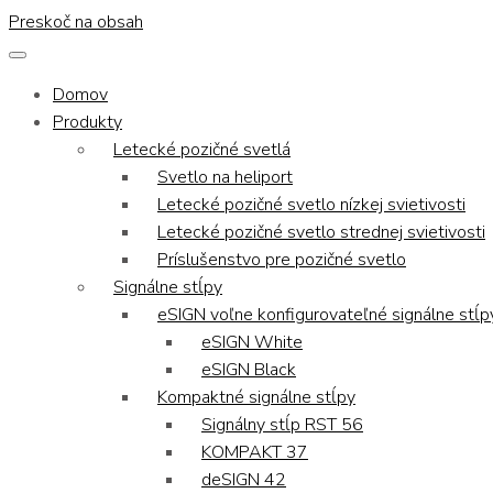
Preskoč na obsah
Domov
Produkty
Letecké pozičné svetlá
Svetlo na heliport
Letecké pozičné svetlo nízkej svietivosti
Letecké pozičné svetlo strednej svietivosti
Príslušenstvo pre pozičné svetlo
Signálne stĺpy
eSIGN voľne konfigurovateľné signálne stĺp
eSIGN White
eSIGN Black
Kompaktné signálne stĺpy
Signálny stĺp RST 56
KOMPAKT 37
deSIGN 42