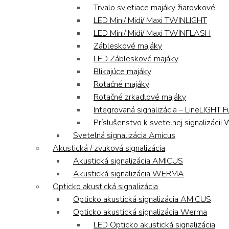
Trvalo svietiace majáky žiarovkové
LED Mini/ Midi/ Maxi TWINLIGHT
LED Mini/ Midi/ Maxi TWINFLASH
Zábleskové majáky
LED Zábleskové majáky
Blikajúce majáky
Rotačné majáky
Rotačné zrkadlové majáky
Integrovaná signalizácia – LineLIGHT F
Príslušenstvo k svetelnej signalizáci
Svetelná signalizácia Amicus
Akustická / zvuková signalizácia
Akustická signalizácia AMICUS
Akustická signalizácia WERMA
Opticko akustická signalizácia
Opticko akustická signalizácia AMICUS
Opticko akustická signalizácia Werma
LED Opticko akustická signalizácia