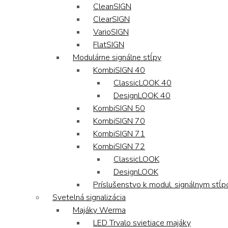
CleanSIGN
ClearSIGN
VarioSIGN
FlatSIGN
Modulárne signálne stĺpy
KombiSIGN 40
ClassicLOOK 40
DesignLOOK 40
KombiSIGN 50
KombiSIGN 70
KombiSIGN 71
KombiSIGN 72
ClassicLOOK
DesignLOOK
Príslušenstvo k modul. signálnym stĺ
Svetelná signalizácia
Majáky Werma
LED Trvalo svietiace majáky