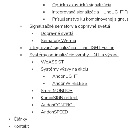
Opticko akustická signalizácia
Integrovaná signalizácia – LineLIGHT F
Príslušenstvo ku kombinovanej signaliz
Signalizačné semafory a dopravné svetlá
Dopravné svetlá
Semafory Werma
Integrovaná signalizácia – LineLIGHT Fusion
Systémy optimalizácie výroby – štíhla výroba
WeASSIST
Systémy výzvy na akciu
AndonLIGHT
AndonWIRELESS
SmartMONITOR
KombiSIGN reflect
AndonCONTROL
AndonSPEED
Články
Kontakt