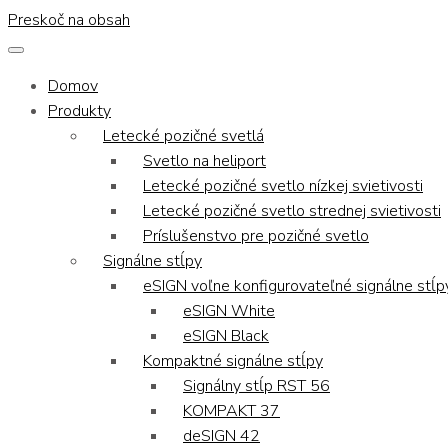
Preskoč na obsah
Domov
Produkty
Letecké pozičné svetlá
Svetlo na heliport
Letecké pozičné svetlo nízkej svietivosti
Letecké pozičné svetlo strednej svietivosti
Príslušenstvo pre pozičné svetlo
Signálne stĺpy
eSIGN voľne konfigurovateľné signálne stĺp
eSIGN White
eSIGN Black
Kompaktné signálne stĺpy
Signálny stĺp RST 56
KOMPAKT 37
deSIGN 42