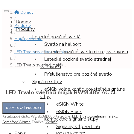
Domov
/
Domov
Produkty
Produkty
/
Letecké pozičné svetlá
Majáky Werma
Svetlo na heliport
/
Letecké pozičné svetlo nízkej svietivosti
LED Trvalo svietiace majáky
/
Letecké pozičné svetlo strednej
LED Trvalo svietiaci maják...
svietivosti
Príslušenstvo pre pozičné svetlo
Signálne stĺpy
eSIGN voľne konfigurovateľné signálne
LED Trvalo svietiaci maják BWM 48V AC CL
stĺpy
eSIGN White
eSIGN Black
Katalógové číslo:
WE 85340066
Kategórie:
LED Trvalo svietiace majáky
,
Kompaktné signálne stĺpy
Semafory Werma
Značka:
Werma
Signálny stĺp RST 56
Popis