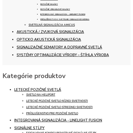
ROTAČNÉ MAJÁKY
ROTAČNÉ ZRKADLOVÉ MAJÁKY
INTEGROVANÁ SIGNALIZÁCIA - LINELIGHT FUSION
PRÍSLUŠENSTVO K SVETELNEJ SIGNALIZÁCII WERMA
SVETELNÁ SIGNALIZÁCIA AMICUS
AKUSTICKÁ / ZVUKOVÁ SIGNALIZÁCIA
OPTICKO AKUSTICKÁ SIGNALIZÁCIA
SIGNALIZAČNÉ SEMAFORY A DOPRAVNÉ SVETLÁ
SYSTÉMY OPTIMALIZÁCIE VÝROBY – ŠTÍHLA VÝROBA
Kategórie produktov
LETECKÉ POZIČNÉ SVETLÁ
SVETLO NA HELIPORT
LETECKÉ POZIČNÉ SVETLO NÍZKEJ SVIETIVOSTI
LETECKÉ POZIČNÉ SVETLO STREDNEJ SVIETIVOSTI
PRÍSLUŠENSTVO PRE POZIČNÉ SVETLO
INTEGROVANÁ SIGNALIZÁCIA - LINELIGHT FUSION
SIGNÁLNE STĹPY
ESIGN VOĽNE KONFIGUROVATEĽNÉ SIGNÁLNE STĹPY