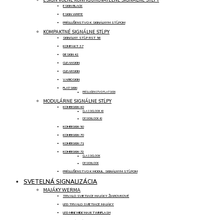
ESIGN BLACK
ESIGN WHITE
PRÍSLUŠENSTVO K SIGNÁLNYM STĹPOM
KOMPAKTNÉ SIGNÁLNE STĹPY
SIGNÁLNY STĹP RST 56
KOMPAKT 37
DESIGN 42
CLEANSIGN
CLEARSIGN
VARIOSIGN
FLATSIGN
PRÍSLUŠENSTVO FLATSIGN
MODULÁRNE SIGNÁLNE STĹPY
KOMBISIGN 40
CLASSICLOOK 40
DESIGNLOOK 40
KOMBISIGN 50
KOMBISIGN 70
KOMBISIGN 71
KOMBISIGN 72
CLASSICLOOK
DESIGNLOOK
PRÍSLUŠENSTVO K MODUL. SIGNÁLNYM STĹPOM
SVETELNÁ SIGNALIZÁCIA
MAJÁKY WERMA
TRVALO SVIETIACE MAJÁKY ŽIAROVKOVÉ
LED TRVALO SVIETIACE MAJÁKY
LED MINI/ MIDI/ MAXI TWINFLASH