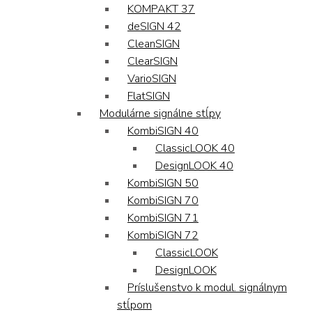
KOMPAKT 37
deSIGN 42
CleanSIGN
ClearSIGN
VarioSIGN
FlatSIGN
Modulárne signálne stĺpy
KombiSIGN 40
ClassicLOOK 40
DesignLOOK 40
KombiSIGN 50
KombiSIGN 70
KombiSIGN 71
KombiSIGN 72
ClassicLOOK
DesignLOOK
Príslušenstvo k modul. signálnym
stĺpom