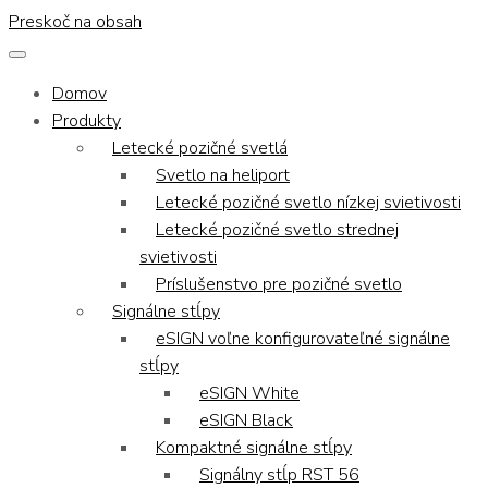
Preskoč na obsah
Domov
Produkty
Letecké pozičné svetlá
Svetlo na heliport
Letecké pozičné svetlo nízkej svietivosti
Letecké pozičné svetlo strednej
svietivosti
Príslušenstvo pre pozičné svetlo
Signálne stĺpy
eSIGN voľne konfigurovateľné signálne
stĺpy
eSIGN White
eSIGN Black
Kompaktné signálne stĺpy
Signálny stĺp RST 56