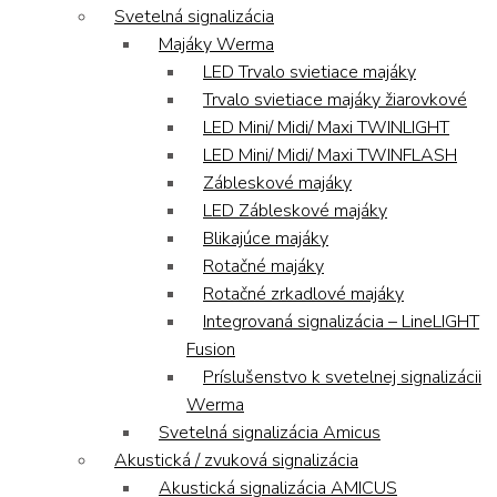
Svetelná signalizácia
Majáky Werma
LED Trvalo svietiace majáky
Trvalo svietiace majáky žiarovkové
LED Mini/ Midi/ Maxi TWINLIGHT
LED Mini/ Midi/ Maxi TWINFLASH
Zábleskové majáky
LED Zábleskové majáky
Blikajúce majáky
Rotačné majáky
Rotačné zrkadlové majáky
Integrovaná signalizácia – LineLIGHT
Fusion
Príslušenstvo k svetelnej signalizácii
Werma
Svetelná signalizácia Amicus
Akustická / zvuková signalizácia
Akustická signalizácia AMICUS