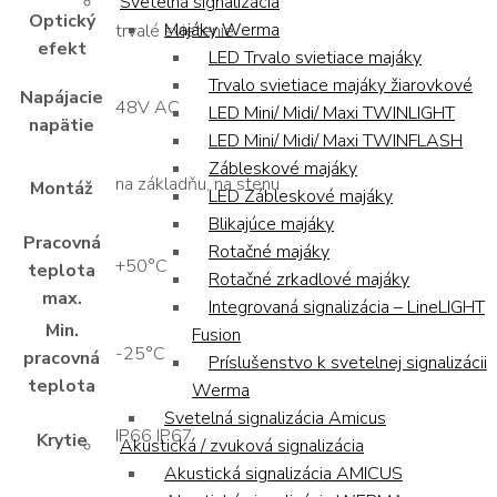
Svetelná signalizácia
Optický
Majáky Werma
trvalé svietenie
efekt
LED Trvalo svietiace majáky
Trvalo svietiace majáky žiarovkové
Napájacie
48V AC
LED Mini/ Midi/ Maxi TWINLIGHT
napätie
LED Mini/ Midi/ Maxi TWINFLASH
Zábleskové majáky
na základňu, na stenu
Montáž
LED Zábleskové majáky
Blikajúce majáky
Pracovná
Rotačné majáky
+50°C
teplota
Rotačné zrkadlové majáky
max.
Integrovaná signalizácia – LineLIGHT
Min.
Fusion
-25°C
pracovná
Príslušenstvo k svetelnej signalizácii
teplota
Werma
Svetelná signalizácia Amicus
IP66 IP67
Krytie
Akustická / zvuková signalizácia
Akustická signalizácia AMICUS