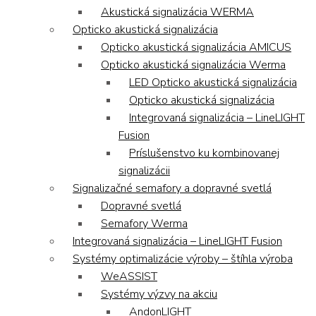
Akustická signalizácia WERMA
Opticko akustická signalizácia
Opticko akustická signalizácia AMICUS
Opticko akustická signalizácia Werma
LED Opticko akustická signalizácia
Opticko akustická signalizácia
Integrovaná signalizácia – LineLIGHT
Fusion
Príslušenstvo ku kombinovanej
signalizácii
Signalizačné semafory a dopravné svetlá
Dopravné svetlá
Semafory Werma
Integrovaná signalizácia – LineLIGHT Fusion
Systémy optimalizácie výroby – štíhla výroba
WeASSIST
Systémy výzvy na akciu
AndonLIGHT