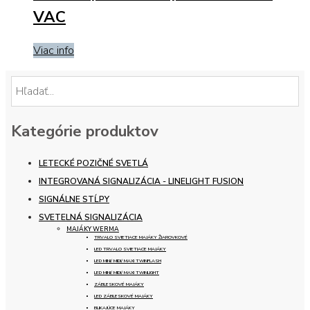
VAC
Viac info
Kategórie produktov
LETECKÉ POZIČNÉ SVETLÁ
INTEGROVANÁ SIGNALIZÁCIA - LINELIGHT FUSION
SIGNÁLNE STĹPY
SVETELNÁ SIGNALIZÁCIA
MAJÁKY WERMA
TRVALO SVIETIACE MAJÁKY ŽIAROVKOVÉ
LED TRVALO SVIETIACE MAJÁKY
LED MINI/ MIDI/ MAXI TWINFLASH
LED MINI/ MIDI/ MAXI TWINLIGHT
ZÁBLESKOVÉ MAJÁKY
LED ZÁBLESKOVÉ MAJÁKY
BLIKAJÚCE MAJÁKY