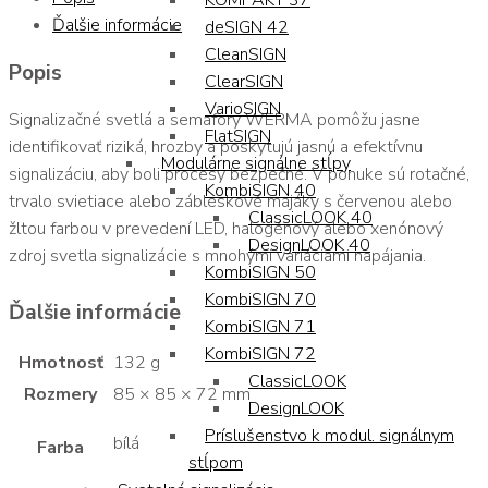
KOMPAKT 37
Ďalšie informácie
deSIGN 42
CleanSIGN
Popis
ClearSIGN
VarioSIGN
Signalizačné svetlá a semafory WERMA pomôžu jasne
FlatSIGN
identifikovať riziká, hrozby a poskytujú jasnú a efektívnu
Modulárne signálne stĺpy
signalizáciu, aby boli procesy bezpečné. V ponuke sú rotačné,
KombiSIGN 40
trvalo svietiace alebo zábleskové majáky s červenou alebo
ClassicLOOK 40
žltou farbou v prevedení LED, halogénový alebo xenónový
DesignLOOK 40
zdroj svetla signalizácie s mnohými variáciami napájania.
KombiSIGN 50
KombiSIGN 70
Ďalšie informácie
KombiSIGN 71
KombiSIGN 72
Hmotnosť
132 g
ClassicLOOK
Rozmery
85 × 85 × 72 mm
DesignLOOK
Príslušenstvo k modul. signálnym
bílá
Farba
stĺpom