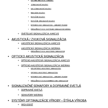
LED MINI/ MIDI/ MAXI TWINLIGHT
ZÁBLESKOVÉ MAJÁKY
LED ZÁBLESKOVÉ MAJÁKY
BLIKAJÚCE MAJÁKY
ROTAČNÉ MAJÁKY
ROTAČNÉ ZRKADLOVÉ MAJÁKY
INTEGROVANÁ SIGNALIZÁCIA - LINELIGHT FUSION
PRÍSLUŠENSTVO K SVETELNEJ SIGNALIZÁCII WERMA
SVETELNÁ SIGNALIZÁCIA AMICUS
AKUSTICKÁ / ZVUKOVÁ SIGNALIZÁCIA
AKUSTICKÁ SIGNALIZÁCIA AMICUS
AKUSTICKÁ SIGNALIZÁCIA WERMA
PRÍSLUŠENSTVO K AKUSTICKEJ SIGNALIZÁCII
OPTICKO AKUSTICKÁ SIGNALIZÁCIA
OPTICKO AKUSTICKÁ SIGNALIZÁCIA AMICUS
OPTICKO AKUSTICKÁ SIGNALIZÁCIA WERMA
LED OPTICKO AKUSTICKÁ SIGNALIZÁCIA
OPTICKO AKUSTICKÁ SIGNALIZÁCIA
INTEGROVANÁ SIGNALIZÁCIA - LINELIGHT FUSION
PRÍSLUŠENSTVO KU KOMBINOVANEJ SIGNALIZÁCII
SIGNALIZAČNÉ SEMAFORY A DOPRAVNÉ SVETLÁ
DOPRAVNÉ SVETLÁ
SEMAFORY WERMA
SYSTÉMY OPTIMALIZÁCIE VÝROBY – ŠTÍHLA VÝROBA
WEASSIST