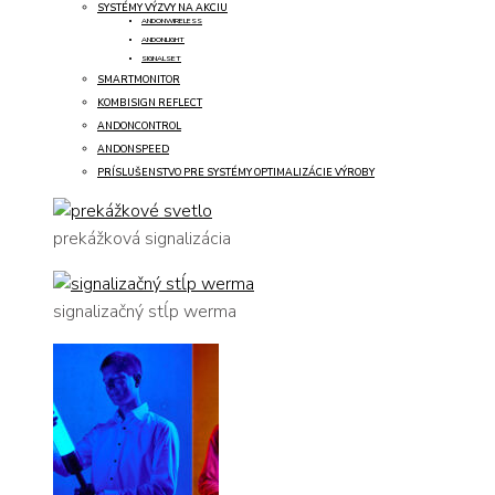
SYSTÉMY VÝZVY NA AKCIU
ANDONWIRELESS
ANDONLIGHT
SIGNALSET
SMARTMONITOR
KOMBISIGN REFLECT
ANDONCONTROL
ANDONSPEED
PRÍSLUŠENSTVO PRE SYSTÉMY OPTIMALIZÁCIE VÝROBY
prekážková signalizácia
signalizačný stĺp werma