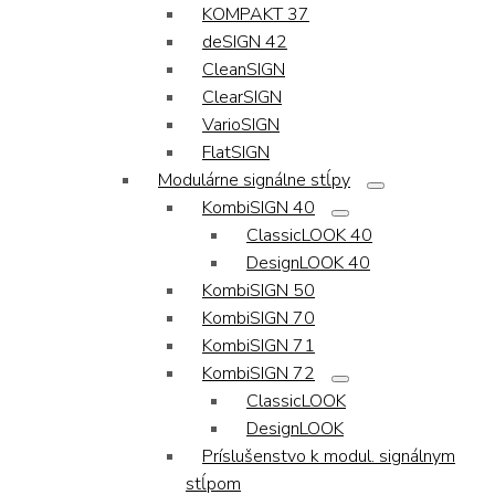
KOMPAKT 37
deSIGN 42
CleanSIGN
ClearSIGN
VarioSIGN
FlatSIGN
Modulárne signálne stĺpy
KombiSIGN 40
ClassicLOOK 40
DesignLOOK 40
KombiSIGN 50
KombiSIGN 70
KombiSIGN 71
KombiSIGN 72
ClassicLOOK
DesignLOOK
Príslušenstvo k modul. signálnym
stĺpom