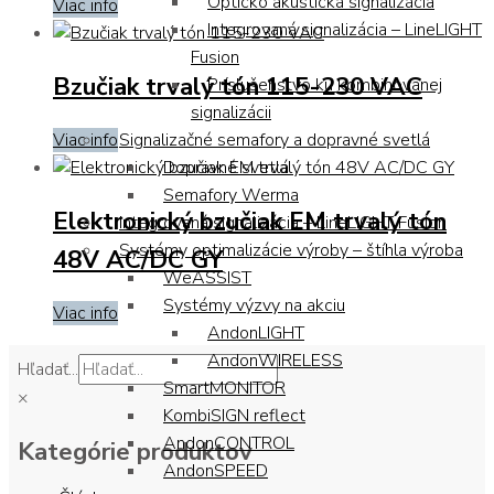
Opticko akustická signalizácia
Viac info
Integrovaná signalizácia – LineLIGHT
Fusion
Bzučiak trvalý tón 115-230 VAC
Príslušenstvo ku kombinovanej
signalizácii
Viac info
Signalizačné semafory a dopravné svetlá
Dopravné svetlá
Semafory Werma
Elektronický bzučiak EM trvalý tón
Integrovaná signalizácia – LineLIGHT Fusion
Systémy optimalizácie výroby – štíhla výroba
48V AC/DC GY
WeASSIST
Systémy výzvy na akciu
Viac info
AndonLIGHT
AndonWIRELESS
Hľadať...
SmartMONITOR
×
KombiSIGN reflect
AndonCONTROL
Kategórie produktov
AndonSPEED