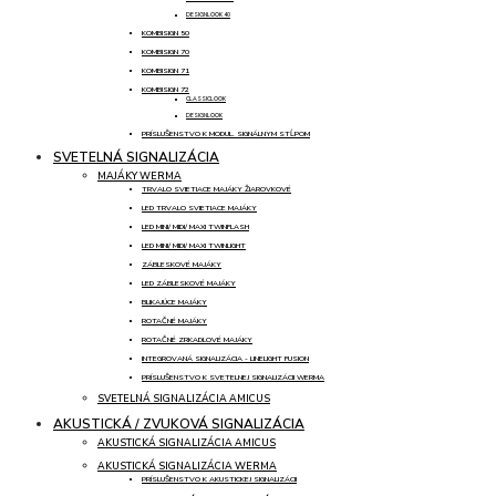
DESIGNLOOK 40
KOMBISIGN 50
KOMBISIGN 70
KOMBISIGN 71
KOMBISIGN 72
CLASSICLOOK
DESIGNLOOK
PRÍSLUŠENSTVO K MODUL. SIGNÁLNYM STĹPOM
SVETELNÁ SIGNALIZÁCIA
MAJÁKY WERMA
TRVALO SVIETIACE MAJÁKY ŽIAROVKOVÉ
LED TRVALO SVIETIACE MAJÁKY
LED MINI/ MIDI/ MAXI TWINFLASH
LED MINI/ MIDI/ MAXI TWINLIGHT
ZÁBLESKOVÉ MAJÁKY
LED ZÁBLESKOVÉ MAJÁKY
BLIKAJÚCE MAJÁKY
ROTAČNÉ MAJÁKY
ROTAČNÉ ZRKADLOVÉ MAJÁKY
INTEGROVANÁ SIGNALIZÁCIA - LINELIGHT FUSION
PRÍSLUŠENSTVO K SVETELNEJ SIGNALIZÁCII WERMA
SVETELNÁ SIGNALIZÁCIA AMICUS
AKUSTICKÁ / ZVUKOVÁ SIGNALIZÁCIA
AKUSTICKÁ SIGNALIZÁCIA AMICUS
AKUSTICKÁ SIGNALIZÁCIA WERMA
PRÍSLUŠENSTVO K AKUSTICKEJ SIGNALIZÁCII