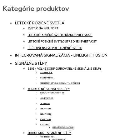
Kategórie produktov
LETECKÉ POZIČNÉ SVETLÁ
SVETLO NA HELIPORT
LETECKÉ POZIČNÉ SVETLO NÍZKEJ SVIETIVOSTI
LETECKÉ POZIČNÉ SVETLO STREDNEJ SVIETIVOSTI
PRÍSLUŠENSTVO PRE POZIČNÉ SVETLO
INTEGROVANÁ SIGNALIZÁCIA - LINELIGHT FUSION
SIGNÁLNE STĹPY
ESIGN VOĽNE KONFIGUROVATEĽNÉ SIGNÁLNE STĹPY
ESIGN BLACK
ESIGN WHITE
PRÍSLUŠENSTVO K SIGNÁLNYM STĹPOM
KOMPAKTNÉ SIGNÁLNE STĹPY
SIGNÁLNY STĹP RST 56
KOMPAKT 37
DESIGN 42
CLEANSIGN
CLEARSIGN
VARIOSIGN
FLATSIGN
PRÍSLUŠENSTVO FLATSIGN
MODULÁRNE SIGNÁLNE STĹPY
KOMBISIGN 40
CLASSICLOOK 40