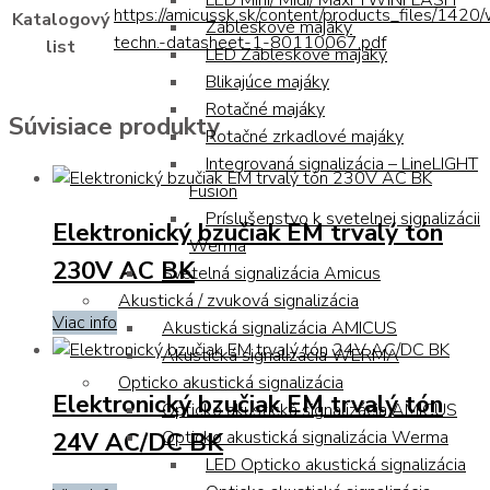
LED Mini/ Midi/ Maxi TWINFLASH
https://amicussk.sk/content/products_files/1420
Katalogový
Zábleskové majáky
techn.-datasheet-1-80110067.pdf
list
LED Zábleskové majáky
Blikajúce majáky
Rotačné majáky
Súvisiace produkty
Rotačné zrkadlové majáky
Integrovaná signalizácia – LineLIGHT
Fusion
Príslušenstvo k svetelnej signalizácii
Elektronický bzučiak EM trvalý tón
Werma
230V AC BK
Svetelná signalizácia Amicus
Akustická / zvuková signalizácia
Viac info
Akustická signalizácia AMICUS
Akustická signalizácia WERMA
Opticko akustická signalizácia
Elektronický bzučiak EM trvalý tón
Opticko akustická signalizácia AMICUS
24V AC/DC BK
Opticko akustická signalizácia Werma
LED Opticko akustická signalizácia