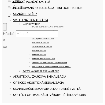
Články
LETECKÉ POZIČNÉ SVETLÁ
Kontakt
INTEGROVANÁ SIGNALIZÁCIA - LINELIGHT FUSION
SIGNÁLNE STĹPY
SVETELNÁ SIGNALIZÁCIA
MAJÁKY WERMA
TRVALO SVIETIACE MAJÁKY ŽIAROVKOVÉ
LED TRVALO SVIETIACE MAJÁKY
Hľadať...
LED MINI/ MIDI/ MAXI TWINFLASH
×
LED MINI/ MIDI/ MAXI TWINLIGHT
ZÁBLESKOVÉ MAJÁKY
LED ZÁBLESKOVÉ MAJÁKY
BLIKAJÚCE MAJÁKY
ROTAČNÉ MAJÁKY
ROTAČNÉ ZRKADLOVÉ MAJÁKY
INTEGROVANÁ SIGNALIZÁCIA - LINELIGHT FUSION
PRÍSLUŠENSTVO K SVETELNEJ SIGNALIZÁCII WERMA
SVETELNÁ SIGNALIZÁCIA AMICUS
AKUSTICKÁ / ZVUKOVÁ SIGNALIZÁCIA
OPTICKO AKUSTICKÁ SIGNALIZÁCIA
SIGNALIZAČNÉ SEMAFORY A DOPRAVNÉ SVETLÁ
SYSTÉMY OPTIMALIZÁCIE VÝROBY – ŠTÍHLA VÝROBA