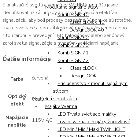
Signalizačné svetlá a semafory WERMA pomôžu jasne
Modulárne signálne stĺpy
identifikovať riziká, hrozby a poskytujú jasnú a efektívnu
KombiSIGN 40
signalizáciu, aby boli procesy bezpečné. V ponuke sú rotačné,
ClassicLOOK 40
trvalo svietiace alebo zábleskové majáky s červenou alebo
DesignLOOK 40
žltou farbou v prevedení LED, halogénový alebo xenónový
KombiSIGN 50
zdroj svetla signalizácie s mnohými variáciami napájania.
KombiSIGN 70
KombiSIGN 71
Ďalšie informácie
KombiSIGN 72
ClassicLOOK
DesignLOOK
červená
Farba
Príslušenstvo k modul. signálnym
stĺpom
Optický
Svetelná signalizácia
trvalý
efekt
Majáky Werma
LED Trvalo svietiace majáky
Napájacie
115V AC
Trvalo svietiace majáky žiarovkové
napätie
LED Mini/ Midi/ Maxi TWINLIGHT