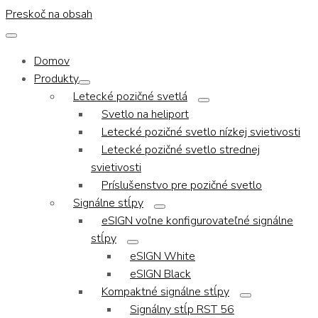
Preskoč na obsah
Domov
Produkty
Letecké pozičné svetlá
Svetlo na heliport
Letecké pozičné svetlo nízkej svietivosti
Letecké pozičné svetlo strednej
svietivosti
Príslušenstvo pre pozičné svetlo
Signálne stĺpy
eSIGN voľne konfigurovateľné signálne
stĺpy
eSIGN White
eSIGN Black
Kompaktné signálne stĺpy
Signálny stĺp RST 56