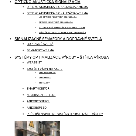
OPTICKO AKUSTICKÁ SIGNALIZÁCIA
OPTICKO AKUSTICKÁ SIGNALIZÁCIA AMICUS
OPTICKO AKUSTICKÁ SIGNALIZÁCIA WERMA
LED OPTICKO AKUSTICKÁ SIGNALIZÁCIA
OPTICKO AKUSTICKÁ SIGNALIZÁCIA
INTEGROVANÁ SIGNALIZÁCIA - LINELIGHT FUSION
PRÍSLUŠENSTVO KU KOMBINOVANEJ SIGNALIZÁCII
SIGNALIZAČNÉ SEMAFORY A DOPRAVNÉ SVETLÁ
DOPRAVNÉ SVETLÁ
SEMAFORY WERMA
SYSTÉMY OPTIMALIZÁCIE VÝROBY – ŠTÍHLA VÝROBA
WEASSIST
SYSTÉMY VÝZVY NA AKCIU
ANDONWIRELESS
ANDONLIGHT
SIGNALSET
SMARTMONITOR
KOMBISIGN REFLECT
ANDONCONTROL
ANDONSPEED
PRÍSLUŠENSTVO PRE SYSTÉMY OPTIMALIZÁCIE VÝROBY