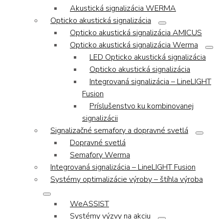
Akustická signalizácia WERMA
Opticko akustická signalizácia
Opticko akustická signalizácia AMICUS
Opticko akustická signalizácia Werma
LED Opticko akustická signalizácia
Opticko akustická signalizácia
Integrovaná signalizácia – LineLIGHT
Fusion
Príslušenstvo ku kombinovanej
signalizácii
Signalizačné semafory a dopravné svetlá
Dopravné svetlá
Semafory Werma
Integrovaná signalizácia – LineLIGHT Fusion
Systémy optimalizácie výroby – štíhla výroba
WeASSIST
Systémy výzvy na akciu