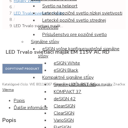
Majáky Werma
Svetlo na heliport
/
Letecké pozičné svetlo nízkej svietivosti
LED Trvalo svietiace majáky
/
Letecké pozičné svetlo strednej
LED Trvalo svietiaci maják...
svietivosti
Príslušenstvo pre pozičné svetlo
Signálne stĺpy
eSIGN voľne konfigurovateľné signálne
LED Trvalo svietiaci maják EM 115V AC RD
stĺpy
eSIGN White
eSIGN Black
Kompaktné signálne stĺpy
Signálny stĺp RST 56
Katalógové číslo:
WE 80110067
Kategória:
LED Trvalo svietiace majáky
Značka:
Werma
KOMPAKT 37
deSIGN 42
Popis
CleanSIGN
Ďalšie informácie
ClearSIGN
Popis
VarioSIGN
FlatSIGN