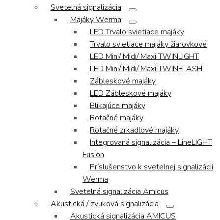
Svetelná signalizácia
Majáky Werma
LED Trvalo svietiace majáky
Trvalo svietiace majáky žiarovkové
LED Mini/ Midi/ Maxi TWINLIGHT
LED Mini/ Midi/ Maxi TWINFLASH
Zábleskové majáky
LED Zábleskové majáky
Blikajúce majáky
Rotačné majáky
Rotačné zrkadlové majáky
Integrovaná signalizácia – LineLIGHT
Fusion
Príslušenstvo k svetelnej signalizácii
Werma
Svetelná signalizácia Amicus
Akustická / zvuková signalizácia
Akustická signalizácia AMICUS