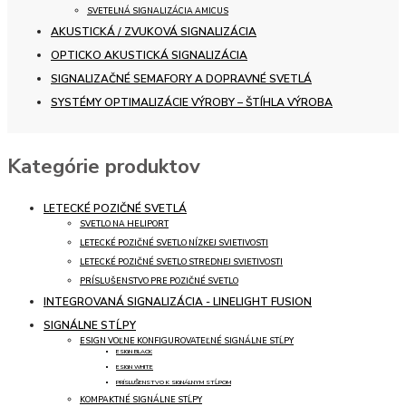
SVETELNÁ SIGNALIZÁCIA AMICUS
AKUSTICKÁ / ZVUKOVÁ SIGNALIZÁCIA
OPTICKO AKUSTICKÁ SIGNALIZÁCIA
SIGNALIZAČNÉ SEMAFORY A DOPRAVNÉ SVETLÁ
SYSTÉMY OPTIMALIZÁCIE VÝROBY – ŠTÍHLA VÝROBA
Kategórie produktov
LETECKÉ POZIČNÉ SVETLÁ
SVETLO NA HELIPORT
LETECKÉ POZIČNÉ SVETLO NÍZKEJ SVIETIVOSTI
LETECKÉ POZIČNÉ SVETLO STREDNEJ SVIETIVOSTI
PRÍSLUŠENSTVO PRE POZIČNÉ SVETLO
INTEGROVANÁ SIGNALIZÁCIA - LINELIGHT FUSION
SIGNÁLNE STĹPY
ESIGN VOĽNE KONFIGUROVATEĽNÉ SIGNÁLNE STĹPY
ESIGN BLACK
ESIGN WHITE
PRÍSLUŠENSTVO K SIGNÁLNYM STĹPOM
KOMPAKTNÉ SIGNÁLNE STĹPY