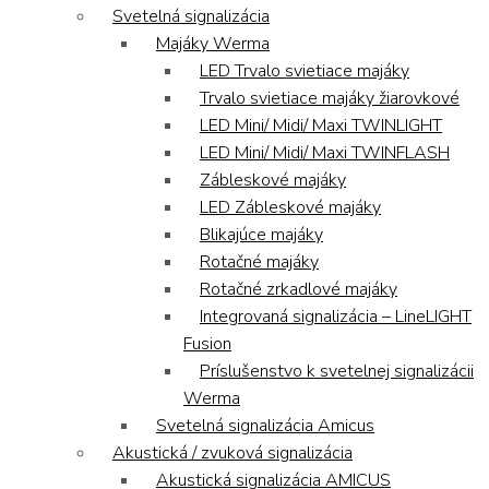
Svetelná signalizácia
Majáky Werma
LED Trvalo svietiace majáky
Trvalo svietiace majáky žiarovkové
LED Mini/ Midi/ Maxi TWINLIGHT
LED Mini/ Midi/ Maxi TWINFLASH
Zábleskové majáky
LED Zábleskové majáky
Blikajúce majáky
Rotačné majáky
Rotačné zrkadlové majáky
Integrovaná signalizácia – LineLIGHT
Fusion
Príslušenstvo k svetelnej signalizácii
Werma
Svetelná signalizácia Amicus
Akustická / zvuková signalizácia
Akustická signalizácia AMICUS