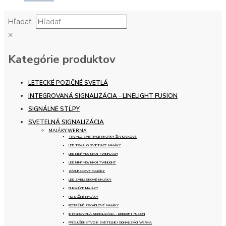
Hľadať...
×
Kategórie produktov
LETECKÉ POZIČNÉ SVETLÁ
INTEGROVANÁ SIGNALIZÁCIA - LINELIGHT FUSION
SIGNÁLNE STĹPY
SVETELNÁ SIGNALIZÁCIA
MAJÁKY WERMA
TRVALO SVIETIACE MAJÁKY ŽIAROVKOVÉ
LED TRVALO SVIETIACE MAJÁKY
LED MINI/ MIDI/ MAXI TWINFLASH
LED MINI/ MIDI/ MAXI TWINLIGHT
ZÁBLESKOVÉ MAJÁKY
LED ZÁBLESKOVÉ MAJÁKY
BLIKAJÚCE MAJÁKY
ROTAČNÉ MAJÁKY
ROTAČNÉ ZRKADLOVÉ MAJÁKY
INTEGROVANÁ SIGNALIZÁCIA - LINELIGHT FUSION
PRÍSLUŠENSTVO K SVETELNEJ SIGNALIZÁCII WERMA