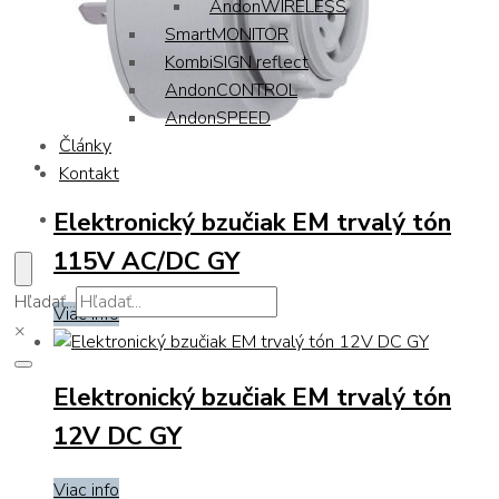
AndonWIRELESS
SmartMONITOR
KombiSIGN reflect
AndonCONTROL
AndonSPEED
Články
Kontakt
Elektronický bzučiak EM trvalý tón
115V AC/DC GY
Hľadať...
Viac info
×
Elektronický bzučiak EM trvalý tón
12V DC GY
Viac info