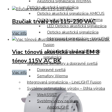
Akustická signalizácia WERMA
Opticko akustická signalizácia
Opticko akustická signalizácia AMICUS
Opticko akustická signalizácia Werma
Bzučiak trvalý tón 115-230 VAC
LED Opticko akustická signalizácia
Opticko akustická signalizácia
Viac info
Integrovaná signalizácia – LineLIGHT
Fusion
Viac tónová akustická siréna EM 8
Príslušenstvo ku kombinovanej
signalizácii
tónov 115V AC BK
Signalizačné semafory a dopravné svetlá
Dopravné svetlá
Viac info
Semafory Werma
Integrovaná signalizácia – LineLIGHT Fusion
Systémy optimalizácie výroby – štíhla výroba
WeASSIST
Systémy výzvy na akciu
AndonLIGHT