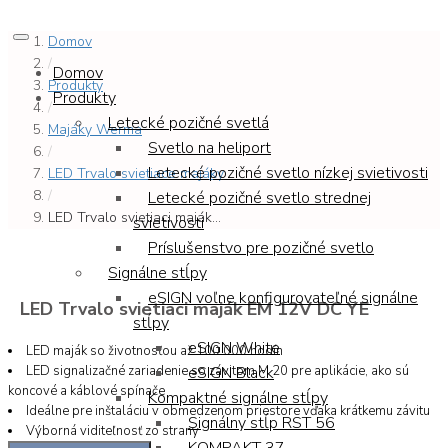
Domov
/
Domov
Produkty
Produkty
/
Letecké pozičné svetlá
Majáky Werma
Svetlo na heliport
/
Letecké pozičné svetlo nízkej svietivosti
LED Trvalo svietiace majáky
/
Letecké pozičné svetlo strednej
LED Trvalo svietiaci maják...
svietivosti
Príslušenstvo pre pozičné svetlo
Signálne stĺpy
eSIGN voľne konfigurovateľné signálne
LED Trvalo svietiaci maják EM 12V DC YE
stĺpy
eSIGN White
LED maják so životnosťou až 100 000 hodín
LED signalizačné zariadenie so závitom M 20 pre aplikácie, ako sú
eSIGN Black
koncové a káblové spínače
Kompaktné signálne stĺpy
Ideálne pre inštaláciu v obmedzenom priestore vďaka krátkemu závitu
Signálny stĺp RST 56
Výborná viditeľnosť zo strany