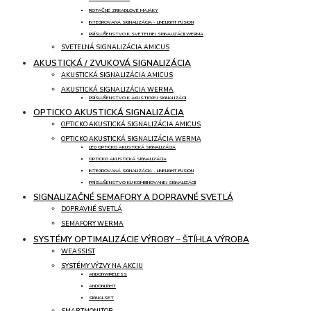
ROTAČNÉ ZRKADLOVÉ MAJÁKY
INTEGROVANÁ SIGNALIZÁCIA - LINELIGHT FUSION
PRÍSLUŠENSTVO K SVETELNEJ SIGNALIZÁCII WERMA
SVETELNÁ SIGNALIZÁCIA AMICUS
AKUSTICKÁ / ZVUKOVÁ SIGNALIZÁCIA
AKUSTICKÁ SIGNALIZÁCIA AMICUS
AKUSTICKÁ SIGNALIZÁCIA WERMA
PRÍSLUŠENSTVO K AKUSTICKEJ SIGNALIZÁCII
OPTICKO AKUSTICKÁ SIGNALIZÁCIA
OPTICKO AKUSTICKÁ SIGNALIZÁCIA AMICUS
OPTICKO AKUSTICKÁ SIGNALIZÁCIA WERMA
LED OPTICKO AKUSTICKÁ SIGNALIZÁCIA
OPTICKO AKUSTICKÁ SIGNALIZÁCIA
INTEGROVANÁ SIGNALIZÁCIA - LINELIGHT FUSION
PRÍSLUŠENSTVO KU KOMBINOVANEJ SIGNALIZÁCII
SIGNALIZAČNÉ SEMAFORY A DOPRAVNÉ SVETLÁ
DOPRAVNÉ SVETLÁ
SEMAFORY WERMA
SYSTÉMY OPTIMALIZÁCIE VÝROBY – ŠTÍHLA VÝROBA
WEASSIST
SYSTÉMY VÝZVY NA AKCIU
ANDONWIRELESS
ANDONLIGHT
SIGNALSET
SMARTMONITOR