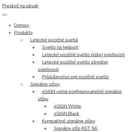
Preskoč na obsah
Domov
Produkty
Letecké pozičné svetlá
Svetlo na heliport
Letecké pozičné svetlo nízkej svietivosti
Letecké pozičné svetlo strednej
svietivosti
Príslušenstvo pre pozičné svetlo
Signálne stĺpy
eSIGN voľne konfigurovateľné signálne
stĺpy
eSIGN White
eSIGN Black
Kompaktné signálne stĺpy
Signálny stĺp RST 56