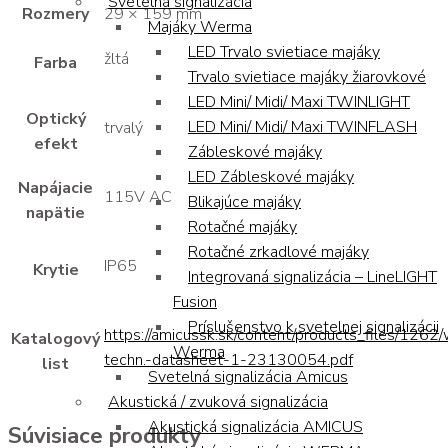
Svetelná signalizácia
Rozmery
29 × 159 mm
Majáky Werma
LED Trvalo svietiace majáky
žltá
Farba
Trvalo svietiace majáky žiarovkové
LED Mini/ Midi/ Maxi TWINLIGHT
Optický
LED Mini/ Midi/ Maxi TWINFLASH
trvalý
efekt
Zábleskové majáky
LED Zábleskové majáky
Napájacie
115V AC
Blikajúce majáky
napätie
Rotačné majáky
Rotačné zrkadlové majáky
IP65
Krytie
Integrovaná signalizácia – LineLIGHT
Fusion
Príslušenstvo k svetelnej signalizácii
https://amicussk.sk/content/products_files/1262
Katalogový
Werma
techn.-datasheet-1-23130054.pdf
list
Svetelná signalizácia Amicus
Akustická / zvuková signalizácia
Akustická signalizácia AMICUS
Súvisiace produkty