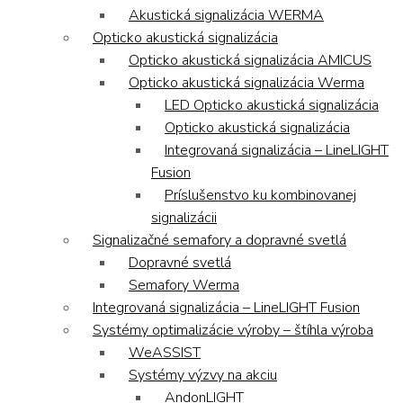
Akustická signalizácia WERMA
Opticko akustická signalizácia
Opticko akustická signalizácia AMICUS
Opticko akustická signalizácia Werma
LED Opticko akustická signalizácia
Opticko akustická signalizácia
Integrovaná signalizácia – LineLIGHT
Fusion
Príslušenstvo ku kombinovanej
signalizácii
Signalizačné semafory a dopravné svetlá
Dopravné svetlá
Semafory Werma
Integrovaná signalizácia – LineLIGHT Fusion
Systémy optimalizácie výroby – štíhla výroba
WeASSIST
Systémy výzvy na akciu
AndonLIGHT