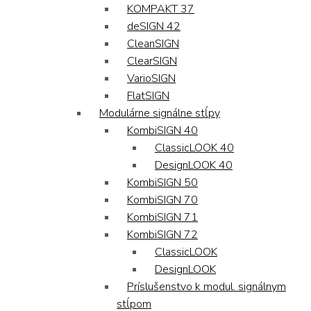
KOMPAKT 37
deSIGN 42
CleanSIGN
ClearSIGN
VarioSIGN
FlatSIGN
Modulárne signálne stĺpy
KombiSIGN 40
ClassicLOOK 40
DesignLOOK 40
KombiSIGN 50
KombiSIGN 70
KombiSIGN 71
KombiSIGN 72
ClassicLOOK
DesignLOOK
Príslušenstvo k modul. signálnym
stĺpom