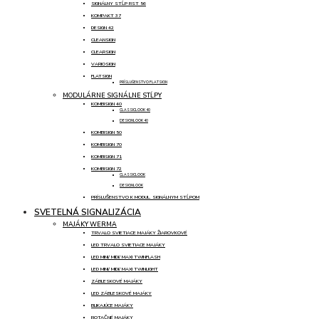
SIGNÁLNY STĹP RST 56
KOMPAKT 37
DESIGN 42
CLEANSIGN
CLEARSIGN
VARIOSIGN
FLATSIGN
PRÍSLUŠENSTVO FLATSIGN
MODULÁRNE SIGNÁLNE STĹPY
KOMBISIGN 40
CLASSICLOOK 40
DESIGNLOOK 40
KOMBISIGN 50
KOMBISIGN 70
KOMBISIGN 71
KOMBISIGN 72
CLASSICLOOK
DESIGNLOOK
PRÍSLUŠENSTVO K MODUL. SIGNÁLNYM STĹPOM
SVETELNÁ SIGNALIZÁCIA
MAJÁKY WERMA
TRVALO SVIETIACE MAJÁKY ŽIAROVKOVÉ
LED TRVALO SVIETIACE MAJÁKY
LED MINI/ MIDI/ MAXI TWINFLASH
LED MINI/ MIDI/ MAXI TWINLIGHT
ZÁBLESKOVÉ MAJÁKY
LED ZÁBLESKOVÉ MAJÁKY
BLIKAJÚCE MAJÁKY
ROTAČNÉ MAJÁKY