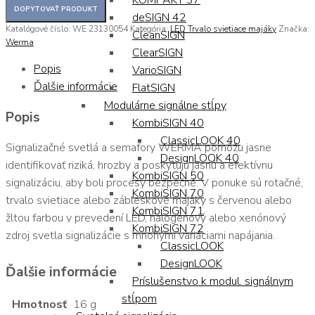
KOMPAKT 37
deSIGN 42
Katalógové číslo:
WE 23130054
Kategória:
LED Trvalo svietiace majáky
Značka:
CleanSIGN
Werma
ClearSIGN
Popis
VarioSIGN
Ďalšie informácie
FlatSIGN
Modulárne signálne stĺpy
Popis
KombiSIGN 40
ClassicLOOK 40
Signalizačné svetlá a semafory WERMA pomôžu jasne
DesignLOOK 40
identifikovať riziká, hrozby a poskytujú jasnú a efektívnu
KombiSIGN 50
signalizáciu, aby boli procesy bezpečné. V ponuke sú rotačné,
KombiSIGN 70
trvalo svietiace alebo zábleskové majáky s červenou alebo
KombiSIGN 71
žltou farbou v prevedení LED, halogénový alebo xenónový
KombiSIGN 72
zdroj svetla signalizácie s mnohými variáciami napájania.
ClassicLOOK
DesignLOOK
Ďalšie informácie
Príslušenstvo k modul. signálnym
stĺpom
Hmotnosť
16 g