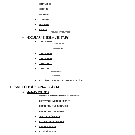
KOMPAKT 37
DESIGN 42
CLEANSIGN
CLEARSIGN
VARIOSIGN
FLATSIGN
PRÍSLUŠENSTVO FLATSIGN
MODULÁRNE SIGNÁLNE STĹPY
KOMBISIGN 40
CLASSICLOOK 40
DESIGNLOOK 40
KOMBISIGN 50
KOMBISIGN 70
KOMBISIGN 71
KOMBISIGN 72
CLASSICLOOK
DESIGNLOOK
PRÍSLUŠENSTVO K MODUL. SIGNÁLNYM STĹPOM
SVETELNÁ SIGNALIZÁCIA
MAJÁKY WERMA
TRVALO SVIETIACE MAJÁKY ŽIAROVKOVÉ
LED TRVALO SVIETIACE MAJÁKY
LED MINI/ MIDI/ MAXI TWINFLASH
LED MINI/ MIDI/ MAXI TWINLIGHT
ZÁBLESKOVÉ MAJÁKY
LED ZÁBLESKOVÉ MAJÁKY
BLIKAJÚCE MAJÁKY
ROTAČNÉ MAJÁKY