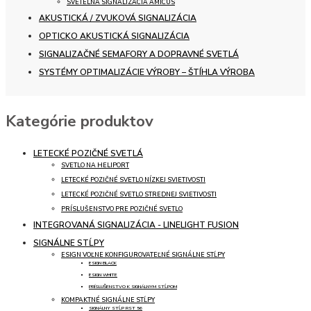
SVETELNÁ SIGNALIZÁCIA AMICUS
AKUSTICKÁ / ZVUKOVÁ SIGNALIZÁCIA
OPTICKO AKUSTICKÁ SIGNALIZÁCIA
SIGNALIZAČNÉ SEMAFORY A DOPRAVNÉ SVETLÁ
SYSTÉMY OPTIMALIZÁCIE VÝROBY – ŠTÍHLA VÝROBA
Kategórie produktov
LETECKÉ POZIČNÉ SVETLÁ
SVETLO NA HELIPORT
LETECKÉ POZIČNÉ SVETLO NÍZKEJ SVIETIVOSTI
LETECKÉ POZIČNÉ SVETLO STREDNEJ SVIETIVOSTI
PRÍSLUŠENSTVO PRE POZIČNÉ SVETLO
INTEGROVANÁ SIGNALIZÁCIA - LINELIGHT FUSION
SIGNÁLNE STĹPY
ESIGN VOĽNE KONFIGUROVATEĽNÉ SIGNÁLNE STĹPY
ESIGN BLACK
ESIGN WHITE
PRÍSLUŠENSTVO K SIGNÁLNYM STĹPOM
KOMPAKTNÉ SIGNÁLNE STĹPY
SIGNÁLNY STĹP RST 56