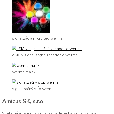
signalizácia micro led werma
eSIGN signalizačné zariadenie werma
werma maják
signalizačný stĺp werma
Amicus SK, s.r.o.
Svetelná a zvuková signalizácia, letecká signalizácia a