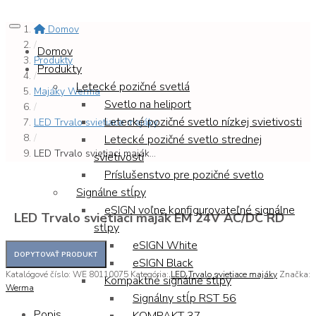
Domov
/
Domov
Produkty
Produkty
/
Letecké pozičné svetlá
Majáky Werma
Svetlo na heliport
/
Letecké pozičné svetlo nízkej svietivosti
LED Trvalo svietiace majáky
/
Letecké pozičné svetlo strednej
LED Trvalo svietiaci maják...
svietivosti
Príslušenstvo pre pozičné svetlo
Signálne stĺpy
eSIGN voľne konfigurovateľné signálne
LED Trvalo svietiaci maják EM 24V AC/DC RD
stĺpy
eSIGN White
eSIGN Black
Katalógové číslo:
WE 80110075
Kategória:
LED Trvalo svietiace majáky
Značka:
Kompaktné signálne stĺpy
Werma
Signálny stĺp RST 56
Popis