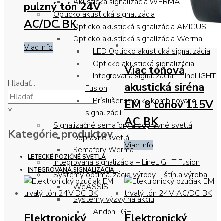
Akustická signalizácia WERMA
pulzný tón 24V
Opticko akustická signalizácia
AC/DC BK
Opticko akustická signalizácia AMICUS
Opticko akustická signalizácia Werma
Viac info
LED Opticko akustická signalizácia
Opticko akustická signalizácia
Viac tónová
Integrovaná signalizácia – LineLIGHT
Hľadať...
akustická siréna
Fusion
Príslušenstvo ku kombinovanej
EM 8 tónov 115V
×
signalizácii
AC BK
Signalizačné semafory a dopravné svetlá
Kategórie produktov
Dopravné svetlá
Viac info
Semafory Werma
LETECKÉ POZIČNÉ SVETLÁ
Integrovaná signalizácia – LineLIGHT Fusion
INTEGROVANÁ SIGNALIZÁCIA -
Systémy optimalizácie výroby – štíhla výroba
WeASSIST
Systémy výzvy na akciu
AndonLIGHT
Elektronický
Elektronický