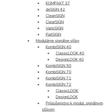
KOMPAKT 37
deSIGN 42
CleanSIGN
ClearSIGN
VarioSIGN
FlatSIGN
Modulárne signálne stĺpy
KombiSIGN 40
ClassicLOOK 40
DesignLOOK 40
KombiSIGN 50
KombiSIGN 70
KombiSIGN 71
KombiSIGN 72
ClassicLOOK
DesignLOOK
Príslušenstvo k modul. signálnym
stĺpom