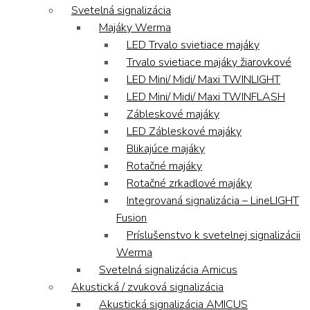
Svetelná signalizácia
Majáky Werma
LED Trvalo svietiace majáky
Trvalo svietiace majáky žiarovkové
LED Mini/ Midi/ Maxi TWINLIGHT
LED Mini/ Midi/ Maxi TWINFLASH
Zábleskové majáky
LED Zábleskové majáky
Blikajúce majáky
Rotačné majáky
Rotačné zrkadlové majáky
Integrovaná signalizácia – LineLIGHT
Fusion
Príslušenstvo k svetelnej signalizácii
Werma
Svetelná signalizácia Amicus
Akustická / zvuková signalizácia
Akustická signalizácia AMICUS