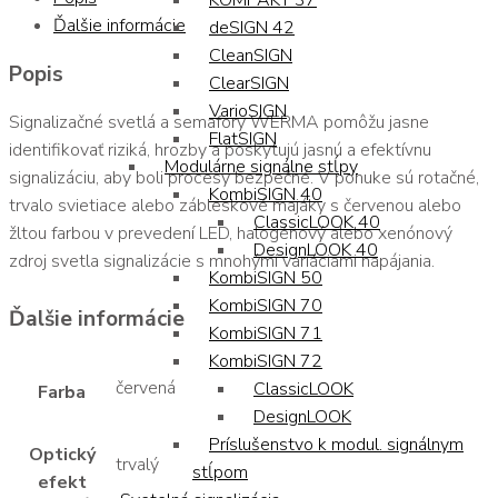
KOMPAKT 37
Ďalšie informácie
deSIGN 42
CleanSIGN
Popis
ClearSIGN
VarioSIGN
Signalizačné svetlá a semafory WERMA pomôžu jasne
FlatSIGN
identifikovať riziká, hrozby a poskytujú jasnú a efektívnu
Modulárne signálne stĺpy
signalizáciu, aby boli procesy bezpečné. V ponuke sú rotačné,
KombiSIGN 40
trvalo svietiace alebo zábleskové majáky s červenou alebo
ClassicLOOK 40
žltou farbou v prevedení LED, halogénový alebo xenónový
DesignLOOK 40
zdroj svetla signalizácie s mnohými variáciami napájania.
KombiSIGN 50
KombiSIGN 70
Ďalšie informácie
KombiSIGN 71
KombiSIGN 72
červená
ClassicLOOK
Farba
DesignLOOK
Príslušenstvo k modul. signálnym
Optický
trvalý
stĺpom
efekt