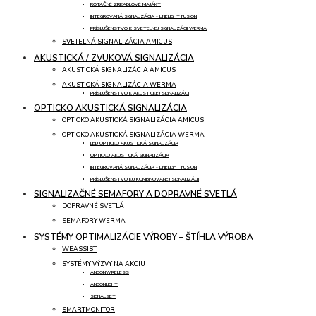
ROTAČNÉ ZRKADLOVÉ MAJÁKY
INTEGROVANÁ SIGNALIZÁCIA - LINELIGHT FUSION
PRÍSLUŠENSTVO K SVETELNEJ SIGNALIZÁCII WERMA
SVETELNÁ SIGNALIZÁCIA AMICUS
AKUSTICKÁ / ZVUKOVÁ SIGNALIZÁCIA
AKUSTICKÁ SIGNALIZÁCIA AMICUS
AKUSTICKÁ SIGNALIZÁCIA WERMA
PRÍSLUŠENSTVO K AKUSTICKEJ SIGNALIZÁCII
OPTICKO AKUSTICKÁ SIGNALIZÁCIA
OPTICKO AKUSTICKÁ SIGNALIZÁCIA AMICUS
OPTICKO AKUSTICKÁ SIGNALIZÁCIA WERMA
LED OPTICKO AKUSTICKÁ SIGNALIZÁCIA
OPTICKO AKUSTICKÁ SIGNALIZÁCIA
INTEGROVANÁ SIGNALIZÁCIA - LINELIGHT FUSION
PRÍSLUŠENSTVO KU KOMBINOVANEJ SIGNALIZÁCII
SIGNALIZAČNÉ SEMAFORY A DOPRAVNÉ SVETLÁ
DOPRAVNÉ SVETLÁ
SEMAFORY WERMA
SYSTÉMY OPTIMALIZÁCIE VÝROBY – ŠTÍHLA VÝROBA
WEASSIST
SYSTÉMY VÝZVY NA AKCIU
ANDONWIRELESS
ANDONLIGHT
SIGNALSET
SMARTMONITOR