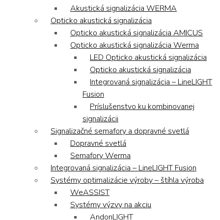
Akustická signalizácia WERMA
Opticko akustická signalizácia
Opticko akustická signalizácia AMICUS
Opticko akustická signalizácia Werma
LED Opticko akustická signalizácia
Opticko akustická signalizácia
Integrovaná signalizácia – LineLIGHT
Fusion
Príslušenstvo ku kombinovanej
signalizácii
Signalizačné semafory a dopravné svetlá
Dopravné svetlá
Semafory Werma
Integrovaná signalizácia – LineLIGHT Fusion
Systémy optimalizácie výroby – štíhla výroba
WeASSIST
Systémy výzvy na akciu
AndonLIGHT