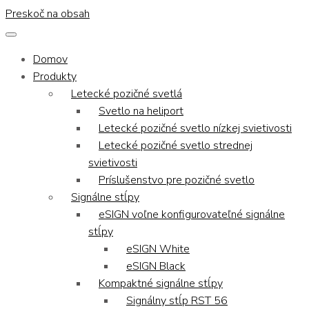
Preskoč na obsah
Domov
Produkty
Letecké pozičné svetlá
Svetlo na heliport
Letecké pozičné svetlo nízkej svietivosti
Letecké pozičné svetlo strednej
svietivosti
Príslušenstvo pre pozičné svetlo
Signálne stĺpy
eSIGN voľne konfigurovateľné signálne
stĺpy
eSIGN White
eSIGN Black
Kompaktné signálne stĺpy
Signálny stĺp RST 56