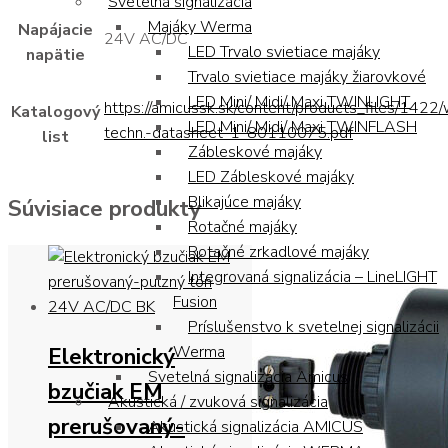
Svetelná signalizácia
Majáky Werma
Napájacie
24V AC/DC
LED Trvalo svietiace majáky
napätie
Trvalo svietiace majáky žiarovkové
LED Mini/ Midi/ Maxi TWINLIGHT
https://amicussk.sk/content/products_files/1422
Katalogový
LED Mini/ Midi/ Maxi TWINFLASH
techn.-datasheet-1-80110075.pdf
list
Zábleskové majáky
LED Zábleskové majáky
Blikajúce majáky
Súvisiace produkty
Rotačné majáky
Rotačné zrkadlové majáky
Integrovaná signalizácia – LineLIGHT
Fusion
Príslušenstvo k svetelnej signalizácii
Elektronický
Werma
Svetelná signalizácia Amicus
bzučiak EM
Akustická / zvuková signalizácia
prerušovaný-
Akustická signalizácia AMICUS