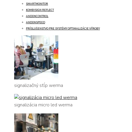
SMARTMONITOR
KOMBISIGN REFLECT
ANDONCONTROL
ANDONSPEED
PRÍSLUŠENSTVO PRE SYSTÉMY OPTIMALIZÁCIE VÝROBY
signalizačný stĺp werma
signalizácia micro led werma