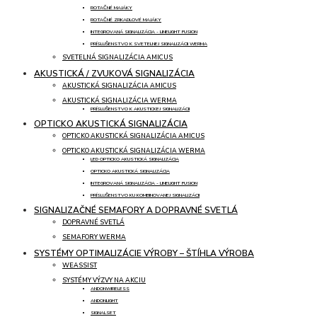
ROTAČNÉ MAJÁKY
ROTAČNÉ ZRKADLOVÉ MAJÁKY
INTEGROVANÁ SIGNALIZÁCIA - LINELIGHT FUSION
PRÍSLUŠENSTVO K SVETELNEJ SIGNALIZÁCII WERMA
SVETELNÁ SIGNALIZÁCIA AMICUS
AKUSTICKÁ / ZVUKOVÁ SIGNALIZÁCIA
AKUSTICKÁ SIGNALIZÁCIA AMICUS
AKUSTICKÁ SIGNALIZÁCIA WERMA
PRÍSLUŠENSTVO K AKUSTICKEJ SIGNALIZÁCII
OPTICKO AKUSTICKÁ SIGNALIZÁCIA
OPTICKO AKUSTICKÁ SIGNALIZÁCIA AMICUS
OPTICKO AKUSTICKÁ SIGNALIZÁCIA WERMA
LED OPTICKO AKUSTICKÁ SIGNALIZÁCIA
OPTICKO AKUSTICKÁ SIGNALIZÁCIA
INTEGROVANÁ SIGNALIZÁCIA - LINELIGHT FUSION
PRÍSLUŠENSTVO KU KOMBINOVANEJ SIGNALIZÁCII
SIGNALIZAČNÉ SEMAFORY A DOPRAVNÉ SVETLÁ
DOPRAVNÉ SVETLÁ
SEMAFORY WERMA
SYSTÉMY OPTIMALIZÁCIE VÝROBY – ŠTÍHLA VÝROBA
WEASSIST
SYSTÉMY VÝZVY NA AKCIU
ANDONWIRELESS
ANDONLIGHT
SIGNALSET