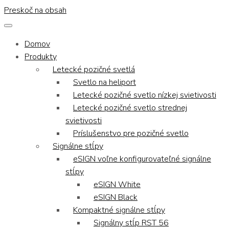
Preskoč na obsah
Domov
Produkty
Letecké pozičné svetlá
Svetlo na heliport
Letecké pozičné svetlo nízkej svietivosti
Letecké pozičné svetlo strednej
svietivosti
Príslušenstvo pre pozičné svetlo
Signálne stĺpy
eSIGN voľne konfigurovateľné signálne
stĺpy
eSIGN White
eSIGN Black
Kompaktné signálne stĺpy
Signálny stĺp RST 56