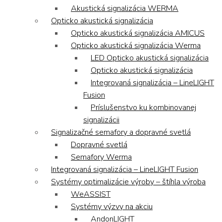
Akustická signalizácia WERMA
Opticko akustická signalizácia
Opticko akustická signalizácia AMICUS
Opticko akustická signalizácia Werma
LED Opticko akustická signalizácia
Opticko akustická signalizácia
Integrovaná signalizácia – LineLIGHT
Fusion
Príslušenstvo ku kombinovanej
signalizácii
Signalizačné semafory a dopravné svetlá
Dopravné svetlá
Semafory Werma
Integrovaná signalizácia – LineLIGHT Fusion
Systémy optimalizácie výroby – štíhla výroba
WeASSIST
Systémy výzvy na akciu
AndonLIGHT