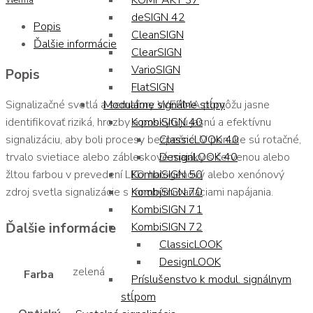
KOMPAKT 37
deSIGN 42
Popis
CleanSIGN
Ďalšie informácie
ClearSIGN
VarioSIGN
Popis
FlatSIGN
Signalizačné svetlá a semafory WERMA pomôžu jasne
Modulárne signálne stĺpy
identifikovať riziká, hrozby a poskytujú jasnú a efektívnu
KombiSIGN 40
signalizáciu, aby boli procesy bezpečné. V ponuke sú rotačné,
ClassicLOOK 40
trvalo svietiace alebo zábleskové majáky s červenou alebo
DesignLOOK 40
žltou farbou v prevedení LED, halogénový alebo xenónový
KombiSIGN 50
zdroj svetla signalizácie s mnohými variáciami napájania.
KombiSIGN 70
KombiSIGN 71
Ďalšie informácie
KombiSIGN 72
ClassicLOOK
DesignLOOK
zelená
Farba
Príslušenstvo k modul. signálnym
stĺpom