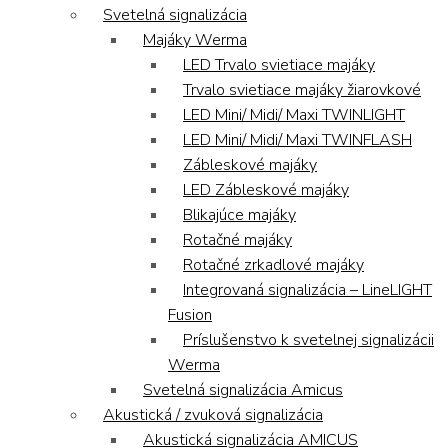
Svetelná signalizácia
Majáky Werma
LED Trvalo svietiace majáky
Trvalo svietiace majáky žiarovkové
LED Mini/ Midi/ Maxi TWINLIGHT
LED Mini/ Midi/ Maxi TWINFLASH
Zábleskové majáky
LED Zábleskové majáky
Blikajúce majáky
Rotačné majáky
Rotačné zrkadlové majáky
Integrovaná signalizácia – LineLIGHT
Fusion
Príslušenstvo k svetelnej signalizácii
Werma
Svetelná signalizácia Amicus
Akustická / zvuková signalizácia
Akustická signalizácia AMICUS