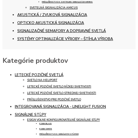
PRÍSLUŠENSTVO K SVETELNEJ SIGNALIZÁCII WERMA
SVETELNÁ SIGNALIZÁCIA AMICUS
AKUSTICKÁ / ZVUKOVÁ SIGNALIZÁCIA
OPTICKO AKUSTICKÁ SIGNALIZÁCIA
SIGNALIZAČNÉ SEMAFORY A DOPRAVNÉ SVETLÁ
SYSTÉMY OPTIMALIZÁCIE VÝROBY – ŠTÍHLA VÝROBA
Kategórie produktov
LETECKÉ POZIČNÉ SVETLÁ
SVETLO NA HELIPORT
LETECKÉ POZIČNÉ SVETLO NÍZKEJ SVIETIVOSTI
LETECKÉ POZIČNÉ SVETLO STREDNEJ SVIETIVOSTI
PRÍSLUŠENSTVO PRE POZIČNÉ SVETLO
INTEGROVANÁ SIGNALIZÁCIA - LINELIGHT FUSION
SIGNÁLNE STĹPY
ESIGN VOĽNE KONFIGUROVATEĽNÉ SIGNÁLNE STĹPY
ESIGN BLACK
ESIGN WHITE
PRÍSLUŠENSTVO K SIGNÁLNYM STĹPOM