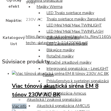
Optický
Svetelná signalizácia
trvalý
efekt
Majáky Werma
LED Trvalo svietiace majáky
Trvalo svietiace majáky žiarovkové
230V AC
Napätie:
LED Mini/ Midi/ Maxi TWINLIGHT
LED Mini/ Midi/ Maxi TWINFLASH
https://amicussk.sk/content/products_files/1160
Katalogový
Zábleskové majáky
techn.-datasheet-1-21420068.pdf
list
LED Zábleskové majáky
Blikajúce majáky
Rotačné majáky
Súvisiace produkty
Rotačné zrkadlové majáky
Integrovaná signalizácia – LineLIGHT
Fusion
Príslušenstvo k svetelnej signalizácii
Viac tónová akustická siréna EM 8
Werma
tónov 230V AC BK
Svetelná signalizácia Amicus
Akustická / zvuková signalizácia
Akustická signalizácia AMICUS
Viac info