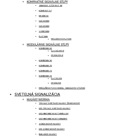
KOMPAKTNÉ SIGNÁLNE STĹPY
SIGNÁLNY STĹP RST 56
KOMPAKT 37
DESIGN 42
CLEANSIGN
CLEARSIGN
VARIOSIGN
FLATSIGN
PRÍSLUŠENSTVO FLATSIGN
MODULÁRNE SIGNÁLNE STĹPY
KOMBISIGN 40
CLASSICLOOK 40
DESIGNLOOK 40
KOMBISIGN 50
KOMBISIGN 70
KOMBISIGN 71
KOMBISIGN 72
CLASSICLOOK
DESIGNLOOK
PRÍSLUŠENSTVO K MODUL. SIGNÁLNYM STĹPOM
SVETELNÁ SIGNALIZÁCIA
MAJÁKY WERMA
TRVALO SVIETIACE MAJÁKY ŽIAROVKOVÉ
LED TRVALO SVIETIACE MAJÁKY
LED MINI/ MIDI/ MAXI TWINFLASH
LED MINI/ MIDI/ MAXI TWINLIGHT
ZÁBLESKOVÉ MAJÁKY
LED ZÁBLESKOVÉ MAJÁKY
BLIKAJÚCE MAJÁKY