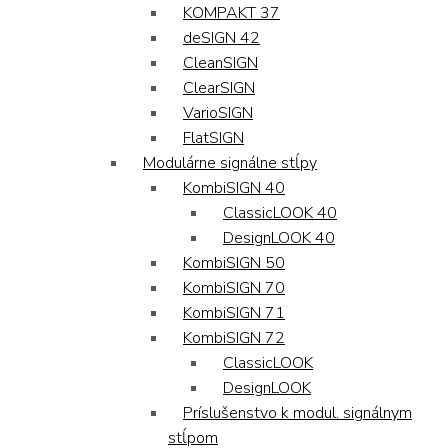
KOMPAKT 37
deSIGN 42
CleanSIGN
ClearSIGN
VarioSIGN
FlatSIGN
Modulárne signálne stĺpy
KombiSIGN 40
ClassicLOOK 40
DesignLOOK 40
KombiSIGN 50
KombiSIGN 70
KombiSIGN 71
KombiSIGN 72
ClassicLOOK
DesignLOOK
Príslušenstvo k modul. signálnym
stĺpom