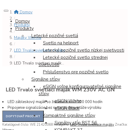
Domov
/
Domov
Produkty
Produkty
/
Letecké pozičné svetlá
Majáky Werma
Svetlo na heliport
/
Letecké pozičné svetlo nízkej svietivosti
LED Trvalo svietiace majáky
/
Letecké pozičné svetlo strednej
LED Trvalo svietiaci maják...
svietivosti
Príslušenstvo pre pozičné svetlo
Signálne stĺpy
eSIGN voľne konfigurovateľné signálne
LED Trvalo svietiaci maják WM 230V AC GN
stĺpy
eSIGN White
LED zábleskový maják so životnosťou až 100 000 hodín
Pripojenie signalizácie bez nutnosti demontáže výrobku
eSIGN Black
Kompaktné signálne stĺpy
Signálny stĺp RST 56
Katalógové číslo:
WE 21420068
Kategória:
LED Trvalo svietiace majáky
Značka:
Werma