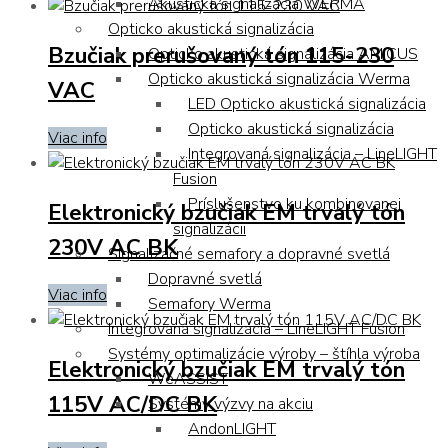
Akustická signalizácia WERMA
Opticko akustická signalizácia
Bzučiak prerušovaný tón 115-230
Opticko akustická signalizácia AMICUS
Opticko akustická signalizácia Werma
VAC
LED Opticko akustická signalizácia
Opticko akustická signalizácia
Viac info
Integrovaná signalizácia – LineLIGHT
Fusion
Príslušenstvo ku kombinovanej
Elektronický bzučiak EM trvalý tón
signalizácii
230V AC BK
Signalizačné semafory a dopravné svetlá
Dopravné svetlá
Viac info
Semafory Werma
Integrovaná signalizácia – LineLIGHT Fusion
Systémy optimalizácie výroby – štíhla výroba
Elektronický bzučiak EM trvalý tón
WeASSIST
115V AC/DC BK
Systémy výzvy na akciu
AndonLIGHT