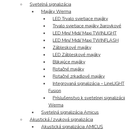
Svetelná signalizácia
Majáky Werma
LED Trvalo svietiace majáky
Trvalo svietiace majáky žiarovkové
LED Mini/ Midi/ Maxi TWINLIGHT
LED Mini/ Midi/ Maxi TWINFLASH
Zábleskové majáky
LED Zábleskové majáky
Blikajúce majáky
Rotačné majáky
Rotačné zrkadlové majáky
Integrovaná signalizácia – LineLIGHT
Fusion
Príslušenstvo k svetelnej signalizácii
Werma
Svetelná signalizácia Amicus
Akustická / zvuková signalizácia
Akustická signalizácia AMICUS