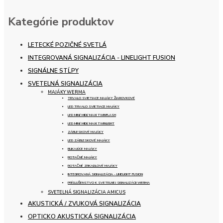
Kategórie produktov
LETECKÉ POZIČNÉ SVETLÁ
INTEGROVANÁ SIGNALIZÁCIA - LINELIGHT FUSION
SIGNÁLNE STĹPY
SVETELNÁ SIGNALIZÁCIA
MAJÁKY WERMA
TRVALO SVIETIACE MAJÁKY ŽIAROVKOVÉ
LED TRVALO SVIETIACE MAJÁKY
LED MINI/ MIDI/ MAXI TWINFLASH
LED MINI/ MIDI/ MAXI TWINLIGHT
ZÁBLESKOVÉ MAJÁKY
LED ZÁBLESKOVÉ MAJÁKY
BLIKAJÚCE MAJÁKY
ROTAČNÉ MAJÁKY
ROTAČNÉ ZRKADLOVÉ MAJÁKY
INTEGROVANÁ SIGNALIZÁCIA - LINELIGHT FUSION
PRÍSLUŠENSTVO K SVETELNEJ SIGNALIZÁCII WERMA
SVETELNÁ SIGNALIZÁCIA AMICUS
AKUSTICKÁ / ZVUKOVÁ SIGNALIZÁCIA
OPTICKO AKUSTICKÁ SIGNALIZÁCIA