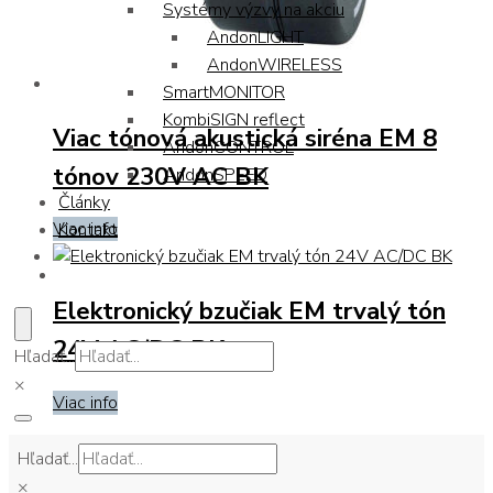
Systémy výzvy na akciu
AndonLIGHT
AndonWIRELESS
SmartMONITOR
KombiSIGN reflect
Viac tónová akustická siréna EM 8
AndonCONTROL
tónov 230V AC BK
AndonSPEED
Články
Viac info
Kontakt
Elektronický bzučiak EM trvalý tón
24V AC/DC BK
Hľadať...
×
Viac info
Hľadať...
×