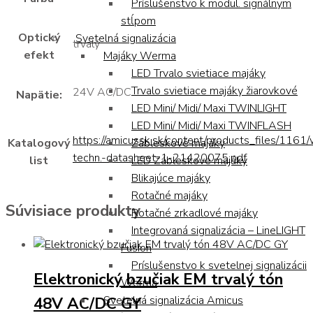
Príslušenstvo k modul. signálnym
stĺpom
Optický
Svetelná signalizácia
trvalý
efekt
Majáky Werma
LED Trvalo svietiace majáky
Trvalo svietiace majáky žiarovkové
24V AC/DC
Napätie:
LED Mini/ Midi/ Maxi TWINLIGHT
LED Mini/ Midi/ Maxi TWINFLASH
https://amicussk.sk/content/products_files/1161
Katalogový
Zábleskové majáky
techn.-datasheet-1-21420075.pdf
list
LED Zábleskové majáky
Blikajúce majáky
Rotačné majáky
Súvisiace produkty
Rotačné zrkadlové majáky
Integrovaná signalizácia – LineLIGHT
Fusion
Príslušenstvo k svetelnej signalizácii
Elektronický bzučiak EM trvalý tón
Werma
48V AC/DC GY
Svetelná signalizácia Amicus