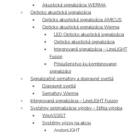
Akustická signalizácia WERMA
Opticko akustická signalizácia
Opticko akustická signalizácia AMICUS
Opticko akustická signalizácia Werma
LED Opticko akustická signalizácia
Opticko akustická signalizácia
Integrovaná signalizácia – LineLIGHT
Fusion
Príslušenstvo ku kombinovanej
signalizácii
Signalizačné semafory a dopravné svetlá
Dopravné svetlá
Semafory Werma
Integrovaná signalizácia – LineLIGHT Fusion
Systémy optimalizácie výroby – štíhla výroba
WeASSIST
Systémy výzvy na akciu
AndonLIGHT