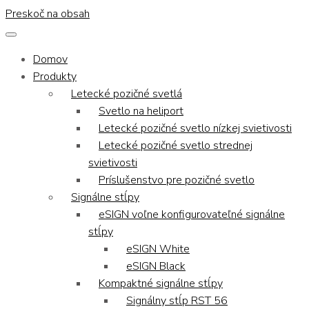
Preskoč na obsah
Domov
Produkty
Letecké pozičné svetlá
Svetlo na heliport
Letecké pozičné svetlo nízkej svietivosti
Letecké pozičné svetlo strednej
svietivosti
Príslušenstvo pre pozičné svetlo
Signálne stĺpy
eSIGN voľne konfigurovateľné signálne
stĺpy
eSIGN White
eSIGN Black
Kompaktné signálne stĺpy
Signálny stĺp RST 56