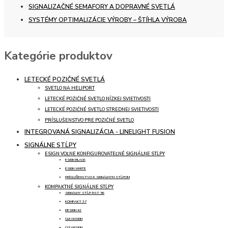
SIGNALIZAČNÉ SEMAFORY A DOPRAVNÉ SVETLÁ
SYSTÉMY OPTIMALIZÁCIE VÝROBY – ŠTÍHLA VÝROBA
Kategórie produktov
LETECKÉ POZIČNÉ SVETLÁ
SVETLO NA HELIPORT
LETECKÉ POZIČNÉ SVETLO NÍZKEJ SVIETIVOSTI
LETECKÉ POZIČNÉ SVETLO STREDNEJ SVIETIVOSTI
PRÍSLUŠENSTVO PRE POZIČNÉ SVETLO
INTEGROVANÁ SIGNALIZÁCIA - LINELIGHT FUSION
SIGNÁLNE STĹPY
ESIGN VOĽNE KONFIGUROVATEĽNÉ SIGNÁLNE STĹPY
ESIGN BLACK
ESIGN WHITE
PRÍSLUŠENSTVO K SIGNÁLNYM STĹPOM
KOMPAKTNÉ SIGNÁLNE STĹPY
SIGNÁLNY STĹP RST 56
KOMPAKT 37
DESIGN 42
CLEANSIGN
CLEARSIGN