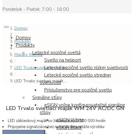
Pondelok - Piatok: 7:00 - 16:00
Domov
/
Domov
Produkty
Produkty
/
Letecké pozičné svetlá
Majáky Werma
Svetlo na heliport
/
Letecké pozičné svetlo nízkej svietivosti
LED Trvalo svietiace majáky
/
Letecké pozičné svetlo strednej
LED Trvalo svietiaci maják...
svietivosti
Príslušenstvo pre pozičné svetlo
Signálne stĺpy
eSIGN voľne konfigurovateľné signálne
LED Trvalo svietiaci maják WM 24V AC/DC GN
stĺpy
eSIGN White
LED zábleskový maják so životnosťou až 100 000 hodín
Pripojenie signalizácie bez nutnosti demontáže výrobku
eSIGN Black