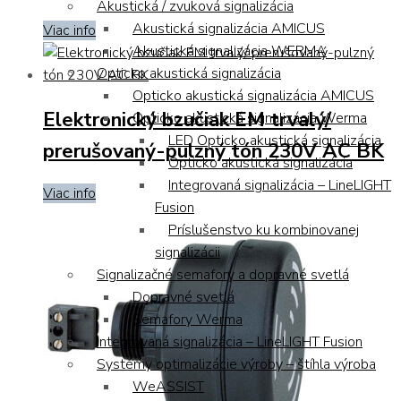
Akustická / zvuková signalizácia
Akustická signalizácia AMICUS
Viac info
Akustická signalizácia WERMA
Opticko akustická signalizácia
Opticko akustická signalizácia AMICUS
Elektronický bzučiak EM trvalý/
Opticko akustická signalizácia Werma
LED Opticko akustická signalizácia
prerušovaný-pulzný tón 230V AC BK
Opticko akustická signalizácia
Integrovaná signalizácia – LineLIGHT
Viac info
Fusion
Príslušenstvo ku kombinovanej
signalizácii
Signalizačné semafory a dopravné svetlá
Dopravné svetlá
Semafory Werma
Integrovaná signalizácia – LineLIGHT Fusion
Systémy optimalizácie výroby – štíhla výroba
WeASSIST