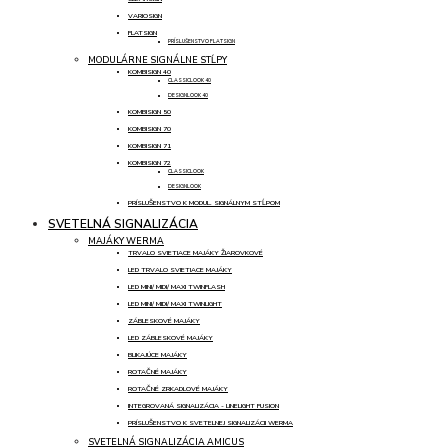
VARIOSIGN
FLATSIGN
PRÍSLUŠENSTVO FLATSIGN
MODULÁRNE SIGNÁLNE STĹPY
KOMBISIGN 40
CLASSICLOOK 40
DESIGNLOOK 40
KOMBISIGN 50
KOMBISIGN 70
KOMBISIGN 71
KOMBISIGN 72
CLASSICLOOK
DESIGNLOOK
PRÍSLUŠENSTVO K MODUL. SIGNÁLNYM STĹPOM
SVETELNÁ SIGNALIZÁCIA
MAJÁKY WERMA
TRVALO SVIETIACE MAJÁKY ŽIAROVKOVÉ
LED TRVALO SVIETIACE MAJÁKY
LED MINI/ MIDI/ MAXI TWINFLASH
LED MINI/ MIDI/ MAXI TWINLIGHT
ZÁBLESKOVÉ MAJÁKY
LED ZÁBLESKOVÉ MAJÁKY
BLIKAJÚCE MAJÁKY
ROTAČNÉ MAJÁKY
ROTAČNÉ ZRKADLOVÉ MAJÁKY
INTEGROVANÁ SIGNALIZÁCIA - LINELIGHT FUSION
PRÍSLUŠENSTVO K SVETELNEJ SIGNALIZÁCII WERMA
SVETELNÁ SIGNALIZÁCIA AMICUS