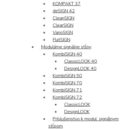
KOMPAKT 37
deSIGN 42
CleanSIGN
ClearSIGN
VarioSIGN
FlatSIGN
Modulárne signálne stĺpy
KombiSIGN 40
ClassicLOOK 40
DesignLOOK 40
KombiSIGN 50
KombiSIGN 70
KombiSIGN 71
KombiSIGN 72
ClassicLOOK
DesignLOOK
Príslušenstvo k modul. signálnym
stĺpom