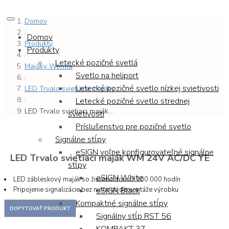
Domov
/
Domov
Produkty
Produkty
/
Letecké pozičné svetlá
Majáky Werma
Svetlo na heliport
/
Letecké pozičné svetlo nízkej svietivosti
LED Trvalo svietiace majáky
/
Letecké pozičné svetlo strednej
LED Trvalo svietiaci maják...
svietivosti
Príslušenstvo pre pozičné svetlo
Signálne stĺpy
eSIGN voľne konfigurovateľné signálne
LED Trvalo svietiaci maják WM 24V AC/DC YE
stĺpy
eSIGN White
LED zábleskový maják so životnosťou až 100 000 hodín
Pripojenie signalizácie bez nutnosti demontáže výrobku
eSIGN Black
Kompaktné signálne stĺpy
Signálny stĺp RST 56