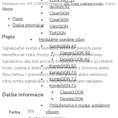
KOMPAKT 37
Katalógové číslo:
WE 21430075
Kategória:
LED Trvalo svietiace majáky
Značka:
deSIGN 42
Werma
CleanSIGN
Popis
ClearSIGN
Ďalšie informácie
VarioSIGN
FlatSIGN
Popis
Modulárne signálne stĺpy
KombiSIGN 40
Signalizačné svetlá a semafory WERMA pomôžu jasne
ClassicLOOK 40
identifikovať riziká, hrozby a poskytujú jasnú a efektívnu
DesignLOOK 40
signalizáciu, aby boli procesy bezpečné. V ponuke sú rotačné,
KombiSIGN 50
trvalo svietiace alebo zábleskové majáky s červenou alebo
KombiSIGN 70
žltou farbou v prevedení LED, halogénový alebo xenónový
KombiSIGN 71
zdroj svetla signalizácie s mnohými variáciami napájania.
KombiSIGN 72
ClassicLOOK
Ďalšie informácie
DesignLOOK
Príslušenstvo k modul. signálnym
žltá
stĺpom
Farba