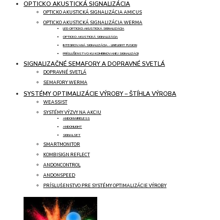
OPTICKO AKUSTICKÁ SIGNALIZÁCIA
OPTICKO AKUSTICKÁ SIGNALIZÁCIA AMICUS
OPTICKO AKUSTICKÁ SIGNALIZÁCIA WERMA
LED OPTICKO AKUSTICKÁ SIGNALIZÁCIA
OPTICKO AKUSTICKÁ SIGNALIZÁCIA
INTEGROVANÁ SIGNALIZÁCIA - LINELIGHT FUSION
PRÍSLUŠENSTVO KU KOMBINOVANEJ SIGNALIZÁCII
SIGNALIZAČNÉ SEMAFORY A DOPRAVNÉ SVETLÁ
DOPRAVNÉ SVETLÁ
SEMAFORY WERMA
SYSTÉMY OPTIMALIZÁCIE VÝROBY – ŠTÍHLA VÝROBA
WEASSIST
SYSTÉMY VÝZVY NA AKCIU
ANDONWIRELESS
ANDONLIGHT
SIGNALSET
SMARTMONITOR
KOMBISIGN REFLECT
ANDONCONTROL
ANDONSPEED
PRÍSLUŠENSTVO PRE SYSTÉMY OPTIMALIZÁCIE VÝROBY