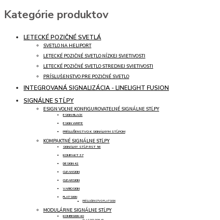
Kategórie produktov
LETECKÉ POZIČNÉ SVETLÁ
SVETLO NA HELIPORT
LETECKÉ POZIČNÉ SVETLO NÍZKEJ SVIETIVOSTI
LETECKÉ POZIČNÉ SVETLO STREDNEJ SVIETIVOSTI
PRÍSLUŠENSTVO PRE POZIČNÉ SVETLO
INTEGROVANÁ SIGNALIZÁCIA - LINELIGHT FUSION
SIGNÁLNE STĹPY
ESIGN VOĽNE KONFIGUROVATEĽNÉ SIGNÁLNE STĹPY
ESIGN BLACK
ESIGN WHITE
PRÍSLUŠENSTVO K SIGNÁLNYM STĹPOM
KOMPAKTNÉ SIGNÁLNE STĹPY
SIGNÁLNY STĹP RST 56
KOMPAKT 37
DESIGN 42
CLEANSIGN
CLEARSIGN
VARIOSIGN
FLATSIGN
PRÍSLUŠENSTVO FLATSIGN
MODULÁRNE SIGNÁLNE STĹPY
KOMBISIGN 40