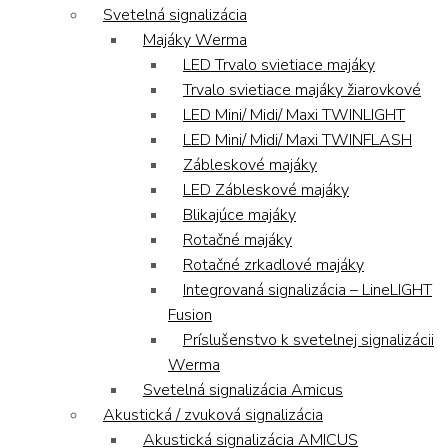
Svetelná signalizácia
Majáky Werma
LED Trvalo svietiace majáky
Trvalo svietiace majáky žiarovkové
LED Mini/ Midi/ Maxi TWINLIGHT
LED Mini/ Midi/ Maxi TWINFLASH
Zábleskové majáky
LED Zábleskové majáky
Blikajúce majáky
Rotačné majáky
Rotačné zrkadlové majáky
Integrovaná signalizácia – LineLIGHT
Fusion
Príslušenstvo k svetelnej signalizácii
Werma
Svetelná signalizácia Amicus
Akustická / zvuková signalizácia
Akustická signalizácia AMICUS