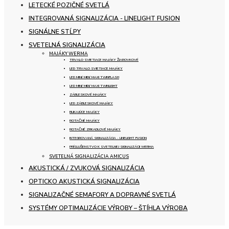
LETECKÉ POZIČNÉ SVETLÁ
INTEGROVANÁ SIGNALIZÁCIA - LINELIGHT FUSION
SIGNÁLNE STĹPY
SVETELNÁ SIGNALIZÁCIA
MAJÁKY WERMA
TRVALO SVIETIACE MAJÁKY ŽIAROVKOVÉ
LED TRVALO SVIETIACE MAJÁKY
LED MINI/ MIDI/ MAXI TWINFLASH
LED MINI/ MIDI/ MAXI TWINLIGHT
ZÁBLESKOVÉ MAJÁKY
LED ZÁBLESKOVÉ MAJÁKY
BLIKAJÚCE MAJÁKY
ROTAČNÉ MAJÁKY
ROTAČNÉ ZRKADLOVÉ MAJÁKY
INTEGROVANÁ SIGNALIZÁCIA - LINELIGHT FUSION
PRÍSLUŠENSTVO K SVETELNEJ SIGNALIZÁCII WERMA
SVETELNÁ SIGNALIZÁCIA AMICUS
AKUSTICKÁ / ZVUKOVÁ SIGNALIZÁCIA
OPTICKO AKUSTICKÁ SIGNALIZÁCIA
SIGNALIZAČNÉ SEMAFORY A DOPRAVNÉ SVETLÁ
SYSTÉMY OPTIMALIZÁCIE VÝROBY – ŠTÍHLA VÝROBA