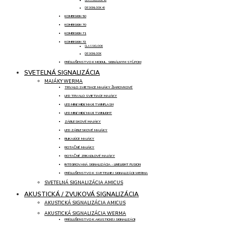
CLASSICLOOK 40
DESIGNLOOK 40
KOMBISIGN 50
KOMBISIGN 70
KOMBISIGN 71
KOMBISIGN 72
CLASSICLOOK
DESIGNLOOK
PRÍSLUŠENSTVO K MODUL. SIGNÁLNYM STĹPOM
SVETELNÁ SIGNALIZÁCIA
MAJÁKY WERMA
TRVALO SVIETIACE MAJÁKY ŽIAROVKOVÉ
LED TRVALO SVIETIACE MAJÁKY
LED MINI/ MIDI/ MAXI TWINFLASH
LED MINI/ MIDI/ MAXI TWINLIGHT
ZÁBLESKOVÉ MAJÁKY
LED ZÁBLESKOVÉ MAJÁKY
BLIKAJÚCE MAJÁKY
ROTAČNÉ MAJÁKY
ROTAČNÉ ZRKADLOVÉ MAJÁKY
INTEGROVANÁ SIGNALIZÁCIA - LINELIGHT FUSION
PRÍSLUŠENSTVO K SVETELNEJ SIGNALIZÁCII WERMA
SVETELNÁ SIGNALIZÁCIA AMICUS
AKUSTICKÁ / ZVUKOVÁ SIGNALIZÁCIA
AKUSTICKÁ SIGNALIZÁCIA AMICUS
AKUSTICKÁ SIGNALIZÁCIA WERMA
PRÍSLUŠENSTVO K AKUSTICKEJ SIGNALIZÁCII