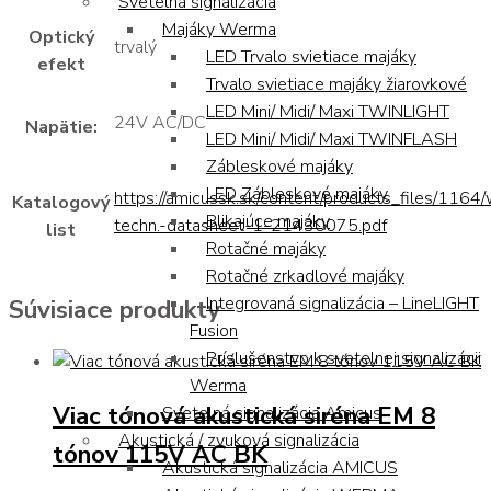
Svetelná signalizácia
Majáky Werma
Optický
trvalý
LED Trvalo svietiace majáky
efekt
Trvalo svietiace majáky žiarovkové
LED Mini/ Midi/ Maxi TWINLIGHT
24V AC/DC
Napätie:
LED Mini/ Midi/ Maxi TWINFLASH
Zábleskové majáky
LED Zábleskové majáky
https://amicussk.sk/content/products_files/1164
Katalogový
Blikajúce majáky
techn.-datasheet-1-21430075.pdf
list
Rotačné majáky
Rotačné zrkadlové majáky
Integrovaná signalizácia – LineLIGHT
Súvisiace produkty
Fusion
Príslušenstvo k svetelnej signalizácii
Werma
Viac tónová akustická siréna EM 8
Svetelná signalizácia Amicus
Akustická / zvuková signalizácia
tónov 115V AC BK
Akustická signalizácia AMICUS