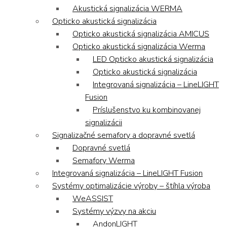
Akustická signalizácia WERMA
Opticko akustická signalizácia
Opticko akustická signalizácia AMICUS
Opticko akustická signalizácia Werma
LED Opticko akustická signalizácia
Opticko akustická signalizácia
Integrovaná signalizácia – LineLIGHT
Fusion
Príslušenstvo ku kombinovanej
signalizácii
Signalizačné semafory a dopravné svetlá
Dopravné svetlá
Semafory Werma
Integrovaná signalizácia – LineLIGHT Fusion
Systémy optimalizácie výroby – štíhla výroba
WeASSIST
Systémy výzvy na akciu
AndonLIGHT