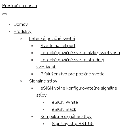
Preskoč na obsah
Domov
Produkty
Letecké pozičné svetlá
Svetlo na heliport
Letecké pozičné svetlo nízkej svietivosti
Letecké pozičné svetlo strednej
svietivosti
Príslušenstvo pre pozičné svetlo
Signálne stĺpy
eSIGN voľne konfigurovateľné signálne
stĺpy
eSIGN White
eSIGN Black
Kompaktné signálne stĺpy
Signálny stĺp RST 56