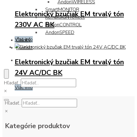
AndonWIRELESS
SmartMONITOR
Elektronický bzučiak EM trvalý tón
KombiSIGN reflect
230V AC BK
AndonCONTROL
AndonSPEED
Viac info
Články
Kontakt
Elektronický bzučiak EM trvalý tón
24V AC/DC BK
Hľadať...
Viac info
×
Hľadať...
×
Kategórie produktov