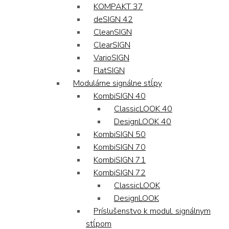
KOMPAKT 37
deSIGN 42
CleanSIGN
ClearSIGN
VarioSIGN
FlatSIGN
Modulárne signálne stĺpy
KombiSIGN 40
ClassicLOOK 40
DesignLOOK 40
KombiSIGN 50
KombiSIGN 70
KombiSIGN 71
KombiSIGN 72
ClassicLOOK
DesignLOOK
Príslušenstvo k modul. signálnym
stĺpom