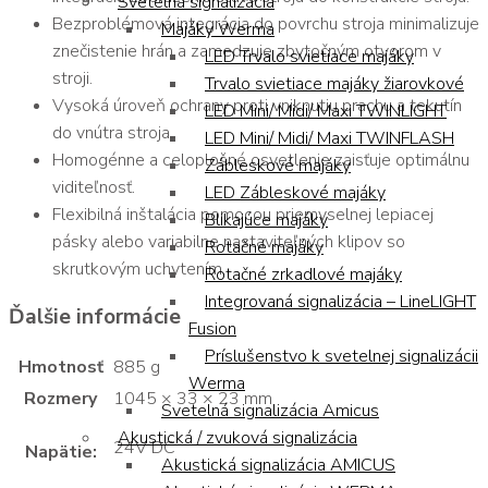
Svetelná signalizácia
Bezproblémová integrácia do povrchu stroja minimalizuje
Majáky Werma
znečistenie hrán a zamedzuje zbytočným otvorom v
LED Trvalo svietiace majáky
stroji.
Trvalo svietiace majáky žiarovkové
Vysoká úroveň ochrany proti vniknutiu prachu a tekutín
LED Mini/ Midi/ Maxi TWINLIGHT
do vnútra stroja.
LED Mini/ Midi/ Maxi TWINFLASH
Homogénne a celoplošné osvetlenie zaisťuje optimálnu
Zábleskové majáky
viditeľnosť.
LED Zábleskové majáky
Flexibilná inštalácia pomocou priemyselnej lepiacej
Blikajúce majáky
pásky alebo variabilne nastaviteľných klipov so
Rotačné majáky
skrutkovým uchytením.
Rotačné zrkadlové majáky
Integrovaná signalizácia – LineLIGHT
Ďalšie informácie
Fusion
Príslušenstvo k svetelnej signalizácii
Hmotnosť
885 g
Werma
Rozmery
1045 × 33 × 23 mm
Svetelná signalizácia Amicus
Akustická / zvuková signalizácia
24V DC
Napätie:
Akustická signalizácia AMICUS