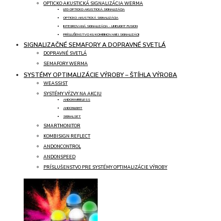
OPTICKO AKUSTICKÁ SIGNALIZÁCIA WERMA
LED OPTICKO AKUSTICKÁ SIGNALIZÁCIA
OPTICKO AKUSTICKÁ SIGNALIZÁCIA
INTEGROVANÁ SIGNALIZÁCIA - LINELIGHT FUSION
PRÍSLUŠENSTVO KU KOMBINOVANEJ SIGNALIZÁCII
SIGNALIZAČNÉ SEMAFORY A DOPRAVNÉ SVETLÁ
DOPRAVNÉ SVETLÁ
SEMAFORY WERMA
SYSTÉMY OPTIMALIZÁCIE VÝROBY – ŠTÍHLA VÝROBA
WEASSIST
SYSTÉMY VÝZVY NA AKCIU
ANDONWIRELESS
ANDONLIGHT
SIGNALSET
SMARTMONITOR
KOMBISIGN REFLECT
ANDONCONTROL
ANDONSPEED
PRÍSLUŠENSTVO PRE SYSTÉMY OPTIMALIZÁCIE VÝROBY