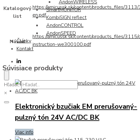
AndonWIRELESS
https://amicussk.sk/content/products_files/311
Katalogový
SmartMONITOR
en.pdf
list
KombiSIGN reflect
AndonCONTROL
AndonSPEED
https://amicussk.sk/content/products_files/3115/
Články
Návod
instruction-we300100.pdf
Kontakt
Súvisiace produkty
Hľadať...
×
Elektronický bzučiak EM prerušovaný-
pulzný tón 24V AC/DC BK
Viac info