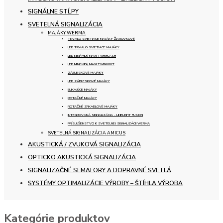
SIGNÁLNE STĹPY
SVETELNÁ SIGNALIZÁCIA
MAJÁKY WERMA
TRVALO SVIETIACE MAJÁKY ŽIAROVKOVÉ
LED TRVALO SVIETIACE MAJÁKY
LED MINI/ MIDI/ MAXI TWINFLASH
LED MINI/ MIDI/ MAXI TWINLIGHT
ZÁBLESKOVÉ MAJÁKY
LED ZÁBLESKOVÉ MAJÁKY
BLIKAJÚCE MAJÁKY
ROTAČNÉ MAJÁKY
ROTAČNÉ ZRKADLOVÉ MAJÁKY
INTEGROVANÁ SIGNALIZÁCIA - LINELIGHT FUSION
PRÍSLUŠENSTVO K SVETELNEJ SIGNALIZÁCII WERMA
SVETELNÁ SIGNALIZÁCIA AMICUS
AKUSTICKÁ / ZVUKOVÁ SIGNALIZÁCIA
OPTICKO AKUSTICKÁ SIGNALIZÁCIA
SIGNALIZAČNÉ SEMAFORY A DOPRAVNÉ SVETLÁ
SYSTÉMY OPTIMALIZÁCIE VÝROBY – ŠTÍHLA VÝROBA
Kategórie produktov