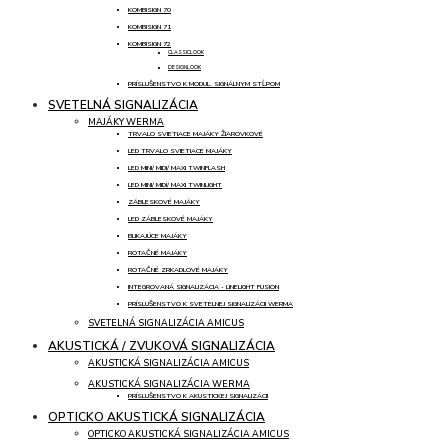
KOMBISIGN 70
KOMBISIGN 71
KOMBISIGN 72
CLASSICLOOK
DESIGNLOOK
PRÍSLUŠENSTVO K MODUL. SIGNÁLNYM STĹPOM
SVETELNÁ SIGNALIZÁCIA
MAJÁKY WERMA
TRVALO SVIETIACE MAJÁKY ŽIAROVKOVÉ
LED TRVALO SVIETIACE MAJÁKY
LED MINI/ MIDI/ MAXI TWINFLASH
LED MINI/ MIDI/ MAXI TWINLIGHT
ZÁBLESKOVÉ MAJÁKY
LED ZÁBLESKOVÉ MAJÁKY
BLIKAJÚCE MAJÁKY
ROTAČNÉ MAJÁKY
ROTAČNÉ ZRKADLOVÉ MAJÁKY
INTEGROVANÁ SIGNALIZÁCIA - LINELIGHT FUSION
PRÍSLUŠENSTVO K SVETELNEJ SIGNALIZÁCII WERMA
SVETELNÁ SIGNALIZÁCIA AMICUS
AKUSTICKÁ / ZVUKOVÁ SIGNALIZÁCIA
AKUSTICKÁ SIGNALIZÁCIA AMICUS
AKUSTICKÁ SIGNALIZÁCIA WERMA
PRÍSLUŠENSTVO K AKUSTICKEJ SIGNALIZÁCII
OPTICKO AKUSTICKÁ SIGNALIZÁCIA
OPTICKO AKUSTICKÁ SIGNALIZÁCIA AMICUS