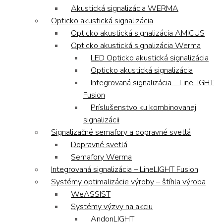
Akustická signalizácia WERMA
Opticko akustická signalizácia
Opticko akustická signalizácia AMICUS
Opticko akustická signalizácia Werma
LED Opticko akustická signalizácia
Opticko akustická signalizácia
Integrovaná signalizácia – LineLIGHT
Fusion
Príslušenstvo ku kombinovanej
signalizácii
Signalizačné semafory a dopravné svetlá
Dopravné svetlá
Semafory Werma
Integrovaná signalizácia – LineLIGHT Fusion
Systémy optimalizácie výroby – štíhla výroba
WeASSIST
Systémy výzvy na akciu
AndonLIGHT