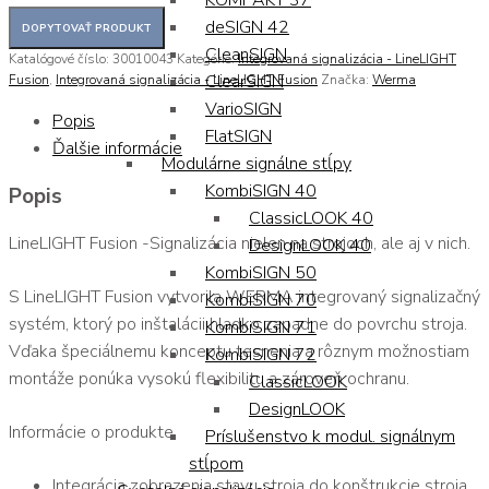
KOMPAKT 37
deSIGN 42
CleanSIGN
Katalógové číslo:
30010043
Kategórie:
Integrovaná signalizácia - LineLIGHT
ClearSIGN
Fusion
,
Integrovaná signalizácia - LineLIGHT Fusion
Značka:
Werma
VarioSIGN
Popis
FlatSIGN
Ďalšie informácie
Modulárne signálne stĺpy
KombiSIGN 40
Popis
ClassicLOOK 40
LineLIGHT Fusion -Signalizácia nielen na strojoch, ale aj v nich.
DesignLOOK 40
KombiSIGN 50
S LineLIGHT Fusion vytvorila WERMA integrovaný signalizačný
KombiSIGN 70
systém, ktorý po inštalácii hladko zapadne do povrchu stroja.
KombiSIGN 71
Vďaka špeciálnemu konceptu tesnenia a rôznym možnostiam
KombiSIGN 72
montáže ponúka vysokú flexibilitu a zároveň ochranu.
ClassicLOOK
DesignLOOK
Informácie o produkte
Príslušenstvo k modul. signálnym
stĺpom
Integrácia zobrazenia stavu stroja do konštrukcie stroja.