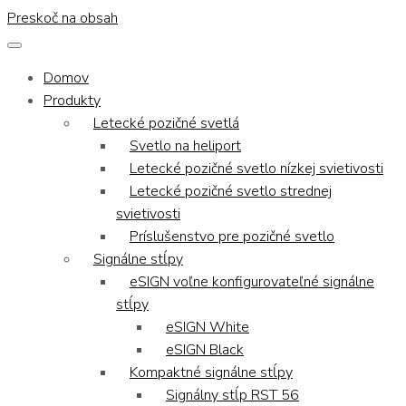
Preskoč na obsah
Domov
Produkty
Letecké pozičné svetlá
Svetlo na heliport
Letecké pozičné svetlo nízkej svietivosti
Letecké pozičné svetlo strednej
svietivosti
Príslušenstvo pre pozičné svetlo
Signálne stĺpy
eSIGN voľne konfigurovateľné signálne
stĺpy
eSIGN White
eSIGN Black
Kompaktné signálne stĺpy
Signálny stĺp RST 56