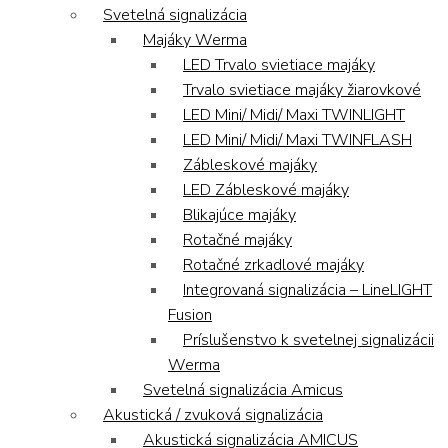
Svetelná signalizácia
Majáky Werma
LED Trvalo svietiace majáky
Trvalo svietiace majáky žiarovkové
LED Mini/ Midi/ Maxi TWINLIGHT
LED Mini/ Midi/ Maxi TWINFLASH
Zábleskové majáky
LED Zábleskové majáky
Blikajúce majáky
Rotačné majáky
Rotačné zrkadlové majáky
Integrovaná signalizácia – LineLIGHT
Fusion
Príslušenstvo k svetelnej signalizácii
Werma
Svetelná signalizácia Amicus
Akustická / zvuková signalizácia
Akustická signalizácia AMICUS