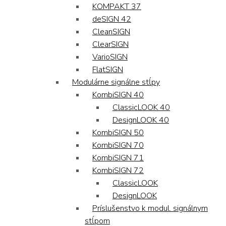
KOMPAKT 37
deSIGN 42
CleanSIGN
ClearSIGN
VarioSIGN
FlatSIGN
Modulárne signálne stĺpy
KombiSIGN 40
ClassicLOOK 40
DesignLOOK 40
KombiSIGN 50
KombiSIGN 70
KombiSIGN 71
KombiSIGN 72
ClassicLOOK
DesignLOOK
Príslušenstvo k modul. signálnym
stĺpom