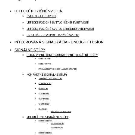
LETECKÉ POZIČNÉ SVETLÁ
SVETLO NA HELIPORT
LETECKÉ POZIČNÉ SVETLO NÍZKEJ SVIETIVOSTI
LETECKÉ POZIČNÉ SVETLO STREDNEJ SVIETIVOSTI
PRÍSLUŠENSTVO PRE POZIČNÉ SVETLO
INTEGROVANÁ SIGNALIZÁCIA - LINELIGHT FUSION
SIGNÁLNE STĹPY
ESIGN VOĽNE KONFIGUROVATEĽNÉ SIGNÁLNE STĹPY
ESIGN BLACK
ESIGN WHITE
PRÍSLUŠENSTVO K SIGNÁLNYM STĹPOM
KOMPAKTNÉ SIGNÁLNE STĹPY
SIGNÁLNY STĹP RST 56
KOMPAKT 37
DESIGN 42
CLEANSIGN
CLEARSIGN
VARIOSIGN
FLATSIGN
PRÍSLUŠENSTVO FLATSIGN
MODULÁRNE SIGNÁLNE STĹPY
KOMBISIGN 40
CLASSICLOOK 40
DESIGNLOOK 40
KOMBISIGN 50