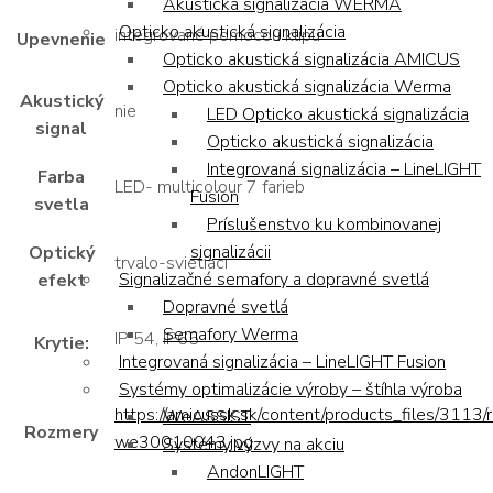
Akustická signalizácia WERMA
Opticko akustická signalizácia
integrované pomocou klipu
Upevnenie
Opticko akustická signalizácia AMICUS
Opticko akustická signalizácia Werma
Akustický
nie
LED Opticko akustická signalizácia
signal
Opticko akustická signalizácia
Integrovaná signalizácia – LineLIGHT
Farba
LED- multicolour 7 farieb
Fusion
svetla
Príslušenstvo ku kombinovanej
signalizácii
Optický
trvalo-svietiaci
Signalizačné semafory a dopravné svetlá
efekt
Dopravné svetlá
Semafory Werma
IP 54, IP65
Krytie:
Integrovaná signalizácia – LineLIGHT Fusion
Systémy optimalizácie výroby – štíhla výroba
https://amicussk.sk/content/products_files/3113
WeASSIST
Rozmery
we30010043.jpg
Systémy výzvy na akciu
AndonLIGHT