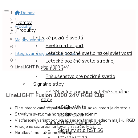
Domov
/
Domov
Produkty
Produkty
/
Letecké pozičné svetlá
Majáky Werma
Svetlo na heliport
/
Letecké pozičné svetlo nízkej svietivosti
Integrovaná signalizácia - LineLIGHT...
/
Letecké pozičné svetlo strednej
LineLIGHT Fusion 1000 24V...
svietivosti
Príslušenstvo pre pozičné svetlo
Signálne stĺpy
eSIGN voľne konfigurovateľné signálne
LineLIGHT Fusion 1000 24V RGB Clip
stĺpy
eSIGN White
Plne integrovaná signalizácia, ktorá sa hladko integruje do stroja.
S trvalým svetlom a homogénnym osvetlením.
eSIGN Black
Viacfarebný variant ponúka až sedem farieb v jednom majáku: RGB
Kompaktné signálne stĺpy
Pripojenie cez predmontovanú zástrčku M12.
Signálny stĺp RST 56
Skrutková montáž pomocou klipu.