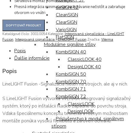
KOMPAKT 37
Skrutková montáž pomocou klipu.
Presná integrácia minimalizuje zachytávanie nečistôt a zabraňuje
deSIGN 42
otvorom vo vnútri
CleanSIGN
ClearSIGN
VarioSIGN
Katalógové číslo:
30010054
Kategórie:
Integrovaná signalizácia - LineLIGHT
FlatSIGN
Fusion
,
Integrovaná signalizácia - LineLIGHT Fusion
Značka:
Werma
Modulárne signálne stĺpy
Popis
KombiSIGN 40
Ďalšie informácie
ClassicLOOK 40
DesignLOOK 40
Popis
KombiSIGN 50
KombiSIGN 70
LineLIGHT Fusion -Signalizácia nielen na strojoch, ale aj v nich.
KombiSIGN 71
KombiSIGN 72
S LineLIGHT Fusion vytvorila WERMA integrovaný signalizačný
ClassicLOOK
systém, ktorý po inštalácii hladko zapadne do povrchu stroja.
DesignLOOK
Vďaka špeciálnemu konceptu tesnenia a rôznym možnostiam
Príslušenstvo k modul. signálnym
montáže ponúka vysokú flexibilitu a zároveň ochranu.
stĺpom