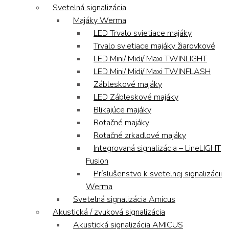
Svetelná signalizácia
Majáky Werma
LED Trvalo svietiace majáky
Trvalo svietiace majáky žiarovkové
LED Mini/ Midi/ Maxi TWINLIGHT
LED Mini/ Midi/ Maxi TWINFLASH
Zábleskové majáky
LED Zábleskové majáky
Blikajúce majáky
Rotačné majáky
Rotačné zrkadlové majáky
Integrovaná signalizácia – LineLIGHT
Fusion
Príslušenstvo k svetelnej signalizácii
Werma
Svetelná signalizácia Amicus
Akustická / zvuková signalizácia
Akustická signalizácia AMICUS