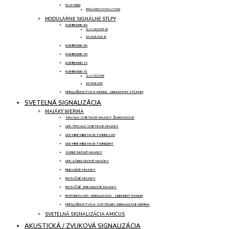
FLATSIGN
PRÍSLUŠENSTVO FLATSIGN
MODULÁRNE SIGNÁLNE STĹPY
KOMBISIGN 40
CLASSICLOOK 40
DESIGNLOOK 40
KOMBISIGN 50
KOMBISIGN 70
KOMBISIGN 71
KOMBISIGN 72
CLASSICLOOK
DESIGNLOOK
PRÍSLUŠENSTVO K MODUL. SIGNÁLNYM STĹPOM
SVETELNÁ SIGNALIZÁCIA
MAJÁKY WERMA
TRVALO SVIETIACE MAJÁKY ŽIAROVKOVÉ
LED TRVALO SVIETIACE MAJÁKY
LED MINI/ MIDI/ MAXI TWINFLASH
LED MINI/ MIDI/ MAXI TWINLIGHT
ZÁBLESKOVÉ MAJÁKY
LED ZÁBLESKOVÉ MAJÁKY
BLIKAJÚCE MAJÁKY
ROTAČNÉ MAJÁKY
ROTAČNÉ ZRKADLOVÉ MAJÁKY
INTEGROVANÁ SIGNALIZÁCIA - LINELIGHT FUSION
PRÍSLUŠENSTVO K SVETELNEJ SIGNALIZÁCII WERMA
SVETELNÁ SIGNALIZÁCIA AMICUS
AKUSTICKÁ / ZVUKOVÁ SIGNALIZÁCIA