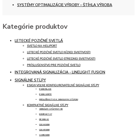
SYSTÉMY OPTIMALIZÁCIE VÝROBY – ŠTÍHLA VÝROBA
Kategórie produktov
LETECKÉ POZIČNÉ SVETLÁ
SVETLO NA HELIPORT
LETECKÉ POZIČNÉ SVETLO NÍZKEJ SVIETIVOSTI
LETECKÉ POZIČNÉ SVETLO STREDNEJ SVIETIVOSTI
PRÍSLUŠENSTVO PRE POZIČNÉ SVETLO
INTEGROVANÁ SIGNALIZÁCIA - LINELIGHT FUSION
SIGNÁLNE STĹPY
ESIGN VOĽNE KONFIGUROVATEĽNÉ SIGNÁLNE STĹPY
ESIGN BLACK
ESIGN WHITE
PRÍSLUŠENSTVO K SIGNÁLNYM STĹPOM
KOMPAKTNÉ SIGNÁLNE STĹPY
SIGNÁLNY STĹP RST 56
KOMPAKT 37
DESIGN 42
CLEANSIGN
CLEARSIGN
VARIOSIGN