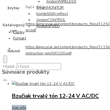
AndonWIRELESS
IP 54, IP65
SmartMONITOR
Krytie:
KombiSIGN reflect
AndonCONTROL
https://amicussk.sk/content/products_files/312
Katalogový
AndonSPEED
en.pdf
list
Články
Kontakt
https://amicussk.sk/content/products_files/3115/
Návod
instruction-we300100.pdf
Hľadať...
Súvisiace produkty
×
Bzučiak trvalý tón 12-24 V AC/DC
Viac info