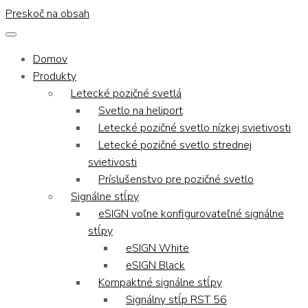
Preskoč na obsah
Domov
Produkty
Letecké pozičné svetlá
Svetlo na heliport
Letecké pozičné svetlo nízkej svietivosti
Letecké pozičné svetlo strednej
svietivosti
Príslušenstvo pre pozičné svetlo
Signálne stĺpy
eSIGN voľne konfigurovateľné signálne
stĺpy
eSIGN White
eSIGN Black
Kompaktné signálne stĺpy
Signálny stĺp RST 56