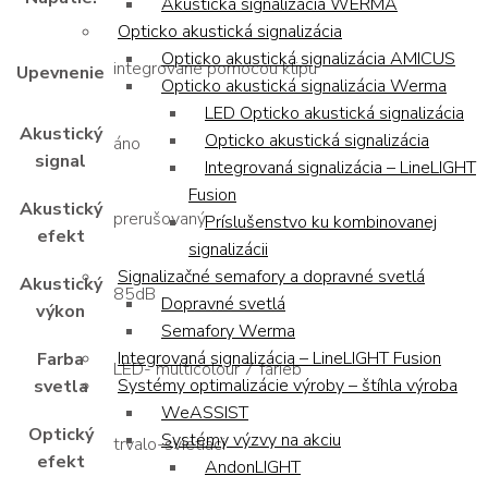
Akustická signalizácia WERMA
Opticko akustická signalizácia
Opticko akustická signalizácia AMICUS
integrované pomocou klipu
Upevnenie
Opticko akustická signalizácia Werma
LED Opticko akustická signalizácia
Akustický
Opticko akustická signalizácia
áno
signal
Integrovaná signalizácia – LineLIGHT
Fusion
Akustický
prerušovaný
Príslušenstvo ku kombinovanej
efekt
signalizácii
Signalizačné semafory a dopravné svetlá
Akustický
85dB
Dopravné svetlá
výkon
Semafory Werma
Integrovaná signalizácia – LineLIGHT Fusion
Farba
LED- multicolour 7 farieb
Systémy optimalizácie výroby – štíhla výroba
svetla
WeASSIST
Optický
Systémy výzvy na akciu
trvalo-svietiaci
efekt
AndonLIGHT