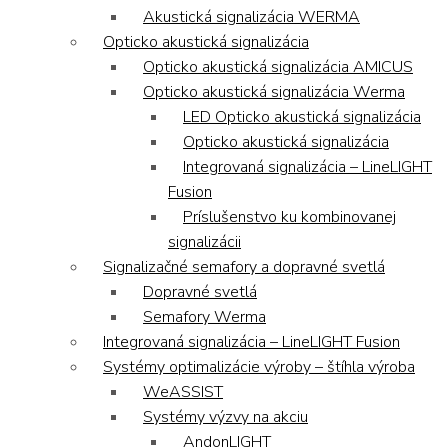
Akustická signalizácia WERMA
Opticko akustická signalizácia
Opticko akustická signalizácia AMICUS
Opticko akustická signalizácia Werma
LED Opticko akustická signalizácia
Opticko akustická signalizácia
Integrovaná signalizácia – LineLIGHT
Fusion
Príslušenstvo ku kombinovanej
signalizácii
Signalizačné semafory a dopravné svetlá
Dopravné svetlá
Semafory Werma
Integrovaná signalizácia – LineLIGHT Fusion
Systémy optimalizácie výroby – štíhla výroba
WeASSIST
Systémy výzvy na akciu
AndonLIGHT