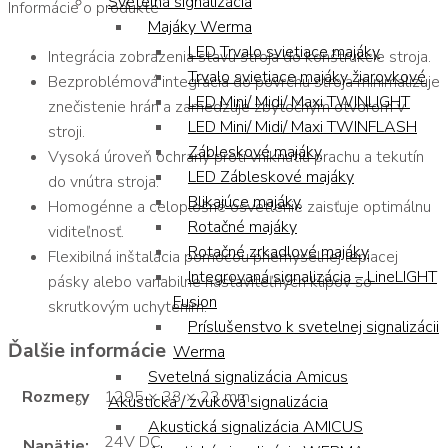
Svetelná signalizácia
Informácie o produkte
Majáky Werma
LED Trvalo svietiace majáky
Integrácia zobrazenia stavu stroja do konštrukcie stroja.
Trvalo svietiace majáky žiarovkové
Bezproblémová integrácia do povrchu stroja minimalizuje
LED Mini/ Midi/ Maxi TWINLIGHT
znečistenie hrán a zamedzuje zbytočným otvorom v
LED Mini/ Midi/ Maxi TWINFLASH
stroji.
Zábleskové majáky
Vysoká úroveň ochrany proti vniknutiu prachu a tekutín
LED Zábleskové majáky
do vnútra stroja.
Blikajúce majáky
Homogénne a celoplošné osvetlenie zaisťuje optimálnu
Rotačné majáky
viditeľnosť.
Rotačné zrkadlové majáky
Flexibilná inštalácia pomocou priemyselnej lepiacej
Integrovaná signalizácia – LineLIGHT
pásky alebo variabilne nastaviteľných klipov so
Fusion
skrutkovým uchytením.
Príslušenstvo k svetelnej signalizácii
Ďalšie informácie
Werma
Svetelná signalizácia Amicus
Rozmery
1295 × 33 × 23 mm
Akustická / zvuková signalizácia
Akustická signalizácia AMICUS
24V DC
Napätie: