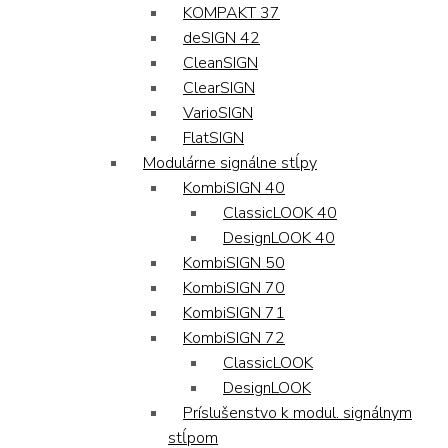
KOMPAKT 37
deSIGN 42
CleanSIGN
ClearSIGN
VarioSIGN
FlatSIGN
Modulárne signálne stĺpy
KombiSIGN 40
ClassicLOOK 40
DesignLOOK 40
KombiSIGN 50
KombiSIGN 70
KombiSIGN 71
KombiSIGN 72
ClassicLOOK
DesignLOOK
Príslušenstvo k modul. signálnym
stĺpom