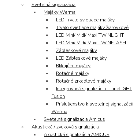
Svetelná signalizácia
Majáky Werma
LED Trvalo svietiace majáky
Trvalo svietiace majáky žiarovkové
LED Mini/ Midi/ Maxi TWINLIGHT
LED Mini/ Midi/ Maxi TWINFLASH
Zábleskové majáky
LED Zábleskové majáky
Blikajúce majáky
Rotačné majáky
Rotačné zrkadlové majáky
Integrovaná signalizácia – LineLIGHT
Fusion
Príslušenstvo k svetelnej signalizácii
Werma
Svetelná signalizácia Amicus
Akustická / zvuková signalizácia
Akustická signalizácia AMICUS