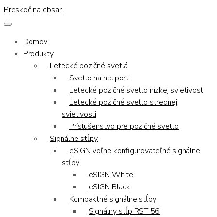
Preskoč na obsah
Domov
Produkty
Letecké pozičné svetlá
Svetlo na heliport
Letecké pozičné svetlo nízkej svietivosti
Letecké pozičné svetlo strednej
svietivosti
Príslušenstvo pre pozičné svetlo
Signálne stĺpy
eSIGN voľne konfigurovateľné signálne
stĺpy
eSIGN White
eSIGN Black
Kompaktné signálne stĺpy
Signálny stĺp RST 56