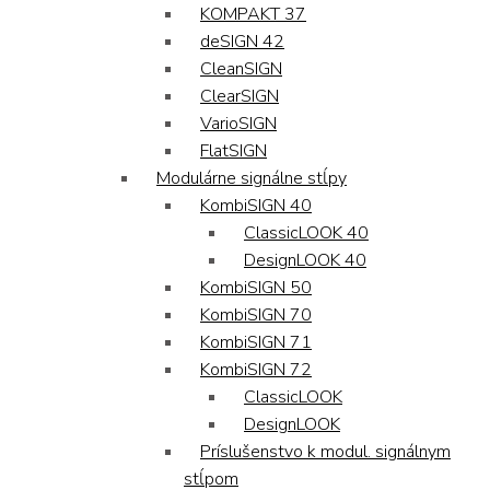
KOMPAKT 37
deSIGN 42
CleanSIGN
ClearSIGN
VarioSIGN
FlatSIGN
Modulárne signálne stĺpy
KombiSIGN 40
ClassicLOOK 40
DesignLOOK 40
KombiSIGN 50
KombiSIGN 70
KombiSIGN 71
KombiSIGN 72
ClassicLOOK
DesignLOOK
Príslušenstvo k modul. signálnym
stĺpom