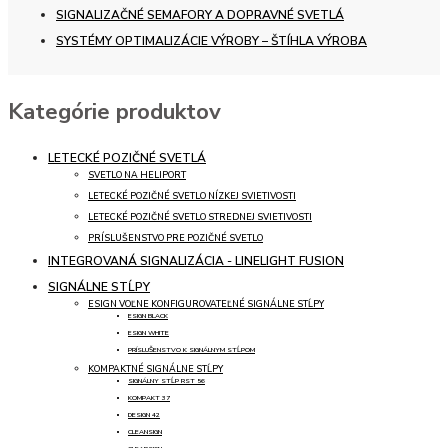
SIGNALIZAČNÉ SEMAFORY A DOPRAVNÉ SVETLÁ
SYSTÉMY OPTIMALIZÁCIE VÝROBY – ŠTÍHLA VÝROBA
Kategórie produktov
LETECKÉ POZIČNÉ SVETLÁ
SVETLO NA HELIPORT
LETECKÉ POZIČNÉ SVETLO NÍZKEJ SVIETIVOSTI
LETECKÉ POZIČNÉ SVETLO STREDNEJ SVIETIVOSTI
PRÍSLUŠENSTVO PRE POZIČNÉ SVETLO
INTEGROVANÁ SIGNALIZÁCIA - LINELIGHT FUSION
SIGNÁLNE STĹPY
ESIGN VOĽNE KONFIGUROVATEĽNÉ SIGNÁLNE STĹPY
ESIGN BLACK
ESIGN WHITE
PRÍSLUŠENSTVO K SIGNÁLNYM STĹPOM
KOMPAKTNÉ SIGNÁLNE STĹPY
SIGNÁLNY STĹP RST 56
KOMPAKT 37
DESIGN 42
CLEANSIGN