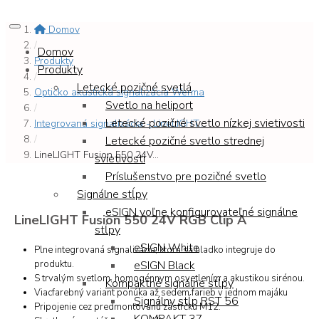
Domov
/
Domov
Produkty
Produkty
/
Letecké pozičné svetlá
Opticko akustická signalizácia Werma
Svetlo na heliport
/
Letecké pozičné svetlo nízkej svietivosti
Integrovaná signalizácia - LineLIGHT...
/
Letecké pozičné svetlo strednej
LineLIGHT Fusion 550 24V...
svietivosti
Príslušenstvo pre pozičné svetlo
Signálne stĺpy
eSIGN voľne konfigurovateľné signálne
LineLIGHT Fusion 550 24V RGB Clip A
stĺpy
eSIGN White
Plne integrovaná signalizácia, ktorá sa hladko integruje do
produktu.
eSIGN Black
S trvalým svetlom, homogénnym osvetlením a akustikou sirénou.
Kompaktné signálne stĺpy
Viacfarebný variant ponúka až sedem farieb v jednom majáku
Signálny stĺp RST 56
Pripojenie cez predmontovanú zástrčku M12.