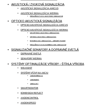
AKUSTICKÁ / ZVUKOVÁ SIGNALIZÁCIA
AKUSTICKÁ SIGNALIZÁCIA AMICUS
AKUSTICKÁ SIGNALIZÁCIA WERMA
PRÍSLUŠENSTVO K AKUSTICKEJ SIGNALIZÁCII
OPTICKO AKUSTICKÁ SIGNALIZÁCIA
OPTICKO AKUSTICKÁ SIGNALIZÁCIA AMICUS
OPTICKO AKUSTICKÁ SIGNALIZÁCIA WERMA
LED OPTICKO AKUSTICKÁ SIGNALIZÁCIA
OPTICKO AKUSTICKÁ SIGNALIZÁCIA
INTEGROVANÁ SIGNALIZÁCIA - LINELIGHT FUSION
PRÍSLUŠENSTVO KU KOMBINOVANEJ SIGNALIZÁCII
SIGNALIZAČNÉ SEMAFORY A DOPRAVNÉ SVETLÁ
DOPRAVNÉ SVETLÁ
SEMAFORY WERMA
SYSTÉMY OPTIMALIZÁCIE VÝROBY – ŠTÍHLA VÝROBA
WEASSIST
SYSTÉMY VÝZVY NA AKCIU
ANDONWIRELESS
ANDONLIGHT
SIGNALSET
SMARTMONITOR
KOMBISIGN REFLECT
ANDONCONTROL
ANDONSPEED