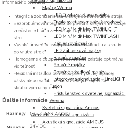
Svetelná signalizácia
Informácie o produkte
Majáky Werma
LED Trvalo svietiace majáky
Integrácia zobrazenia stavu stroja do konštrukcie stroja.
Trvalo svietiace majáky žiarovkové
Bezproblémová integrácia do povrchu stroja minimalizuje
LED Mini/ Midi/ Maxi TWINLIGHT
znečistenie hrán a zamedzuje zbytočným otvorom v
LED Mini/ Midi/ Maxi TWINFLASH
stroji.
Zábleskové majáky
Vysoká úroveň ochrany proti vniknutiu prachu a tekutín
LED Zábleskové majáky
do vnútra stroja.
Blikajúce majáky
Homogénne a celoplošné osvetlenie zaisťuje optimálnu
Rotačné majáky
viditeľnosť.
Rotačné zrkadlové majáky
Flexibilná inštalácia pomocou priemyselnej lepiacej
Integrovaná signalizácia – LineLIGHT
pásky alebo variabilne nastaviteľných klipov so
Fusion
skrutkovým uchytením.
Príslušenstvo k svetelnej signalizácii
Ďalšie informácie
Werma
Svetelná signalizácia Amicus
Rozmery
595 × 33 × 23 mm
Akustická / zvuková signalizácia
Akustická signalizácia AMICUS
24V DC
Napätie: