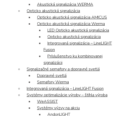
Akustická signalizácia WERMA
Opticko akustická signalizácia
Opticko akustická signalizácia AMICUS
Opticko akustická signalizácia Werma
LED Opticko akustická signalizácia
Opticko akustická signalizácia
Integrovaná signalizácia – LineLIGHT
Fusion
Príslušenstvo ku kombinovanej
signalizácii
Signalizačné semafory a dopravné svetlá
Dopravné svetlá
Semafory Werma
Integrovaná signalizácia – LineLIGHT Fusion
Systémy optimalizácie výroby – štíhla výroba
WeASSIST
Systémy výzvy na akciu
AndonLIGHT