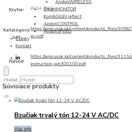
AndonWIRELESS
IP 54, IP65
SmartMONITOR
Krytie:
KombiSIGN reflect
AndonCONTROL
https://amicussk.sk/content/products_files/309
Katalogový
AndonSPEED
en.pdf
list
Články
Kontakt
https://amicussk.sk/content/products_files/3115/
Návod
instruction-we300100.pdf
Hľadať...
Súvisiace produkty
×
Bzučiak trvalý tón 12-24 V AC/DC
Viac info