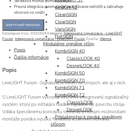
KOMPAKT 37
Skrutková montáž pomocou klipu.
Presná integrácia minimalizuje zachytávanie nečistôt a zabraňuje
deSIGN 42
otvorom vo vnútri
CleanSIGN
ClearSIGN
VarioSIGN
Katalógové číslo:
30010026
Kategórie:
Integrovaná signalizácia - LineLIGHT
FlatSIGN
Fusion
,
Integrovaná signalizácia - LineLIGHT Fusion
Značka:
Werma
Modulárne signálne stĺpy
Popis
KombiSIGN 40
Ďalšie informácie
ClassicLOOK 40
DesignLOOK 40
Popis
KombiSIGN 50
KombiSIGN 70
LineLIGHT Fusion -Signalizácia nielen na strojoch, ale aj v nich.
KombiSIGN 71
KombiSIGN 72
S LineLIGHT Fusion vytvorila WERMA integrovaný signalizačný
ClassicLOOK
systém, ktorý po inštalácii hladko zapadne do povrchu stroja.
DesignLOOK
Vďaka špeciálnemu konceptu tesnenia a rôznym možnostiam
Príslušenstvo k modul. signálnym
montáže ponúka vysokú flexibilitu a zároveň ochranu.
stĺpom