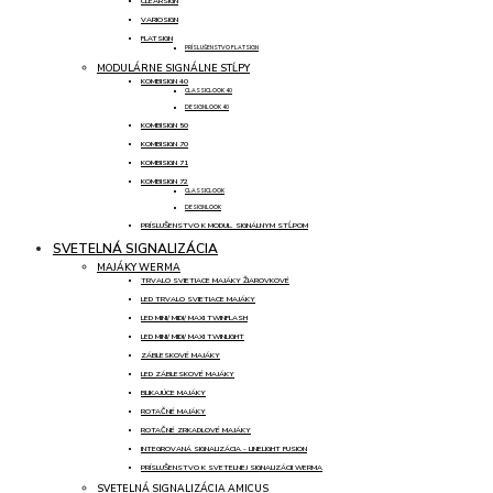
CLEARSIGN
VARIOSIGN
FLATSIGN
PRÍSLUŠENSTVO FLATSIGN
MODULÁRNE SIGNÁLNE STĹPY
KOMBISIGN 40
CLASSICLOOK 40
DESIGNLOOK 40
KOMBISIGN 50
KOMBISIGN 70
KOMBISIGN 71
KOMBISIGN 72
CLASSICLOOK
DESIGNLOOK
PRÍSLUŠENSTVO K MODUL. SIGNÁLNYM STĹPOM
SVETELNÁ SIGNALIZÁCIA
MAJÁKY WERMA
TRVALO SVIETIACE MAJÁKY ŽIAROVKOVÉ
LED TRVALO SVIETIACE MAJÁKY
LED MINI/ MIDI/ MAXI TWINFLASH
LED MINI/ MIDI/ MAXI TWINLIGHT
ZÁBLESKOVÉ MAJÁKY
LED ZÁBLESKOVÉ MAJÁKY
BLIKAJÚCE MAJÁKY
ROTAČNÉ MAJÁKY
ROTAČNÉ ZRKADLOVÉ MAJÁKY
INTEGROVANÁ SIGNALIZÁCIA - LINELIGHT FUSION
PRÍSLUŠENSTVO K SVETELNEJ SIGNALIZÁCII WERMA
SVETELNÁ SIGNALIZÁCIA AMICUS