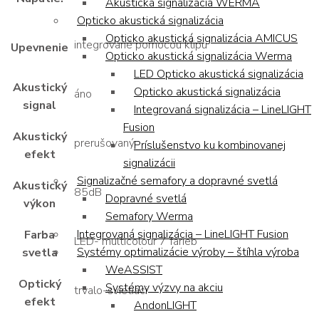
Akustická signalizácia WERMA
Opticko akustická signalizácia
Opticko akustická signalizácia AMICUS
integrované pomocou klipu
Upevnenie
Opticko akustická signalizácia Werma
LED Opticko akustická signalizácia
Akustický
Opticko akustická signalizácia
áno
signal
Integrovaná signalizácia – LineLIGHT
Fusion
Akustický
prerušovaný
Príslušenstvo ku kombinovanej
efekt
signalizácii
Signalizačné semafory a dopravné svetlá
Akustický
85dB
Dopravné svetlá
výkon
Semafory Werma
Integrovaná signalizácia – LineLIGHT Fusion
Farba
LED- multicolour 7 farieb
Systémy optimalizácie výroby – štíhla výroba
svetla
WeASSIST
Optický
Systémy výzvy na akciu
trvalo-svietiaci
efekt
AndonLIGHT