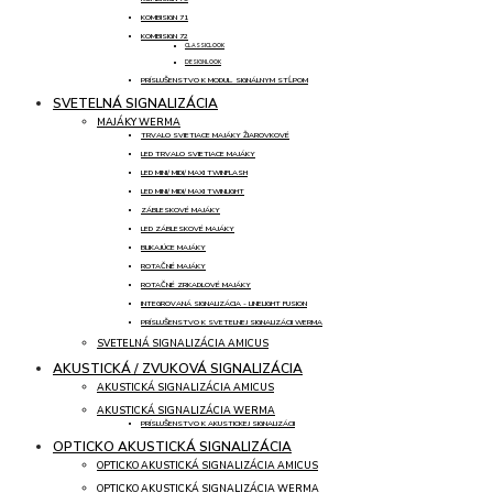
KOMBISIGN 71
KOMBISIGN 72
CLASSICLOOK
DESIGNLOOK
PRÍSLUŠENSTVO K MODUL. SIGNÁLNYM STĹPOM
SVETELNÁ SIGNALIZÁCIA
MAJÁKY WERMA
TRVALO SVIETIACE MAJÁKY ŽIAROVKOVÉ
LED TRVALO SVIETIACE MAJÁKY
LED MINI/ MIDI/ MAXI TWINFLASH
LED MINI/ MIDI/ MAXI TWINLIGHT
ZÁBLESKOVÉ MAJÁKY
LED ZÁBLESKOVÉ MAJÁKY
BLIKAJÚCE MAJÁKY
ROTAČNÉ MAJÁKY
ROTAČNÉ ZRKADLOVÉ MAJÁKY
INTEGROVANÁ SIGNALIZÁCIA - LINELIGHT FUSION
PRÍSLUŠENSTVO K SVETELNEJ SIGNALIZÁCII WERMA
SVETELNÁ SIGNALIZÁCIA AMICUS
AKUSTICKÁ / ZVUKOVÁ SIGNALIZÁCIA
AKUSTICKÁ SIGNALIZÁCIA AMICUS
AKUSTICKÁ SIGNALIZÁCIA WERMA
PRÍSLUŠENSTVO K AKUSTICKEJ SIGNALIZÁCII
OPTICKO AKUSTICKÁ SIGNALIZÁCIA
OPTICKO AKUSTICKÁ SIGNALIZÁCIA AMICUS
OPTICKO AKUSTICKÁ SIGNALIZÁCIA WERMA