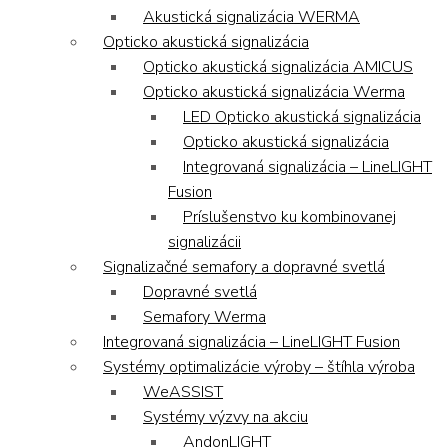
Akustická signalizácia WERMA
Opticko akustická signalizácia
Opticko akustická signalizácia AMICUS
Opticko akustická signalizácia Werma
LED Opticko akustická signalizácia
Opticko akustická signalizácia
Integrovaná signalizácia – LineLIGHT
Fusion
Príslušenstvo ku kombinovanej
signalizácii
Signalizačné semafory a dopravné svetlá
Dopravné svetlá
Semafory Werma
Integrovaná signalizácia – LineLIGHT Fusion
Systémy optimalizácie výroby – štíhla výroba
WeASSIST
Systémy výzvy na akciu
AndonLIGHT