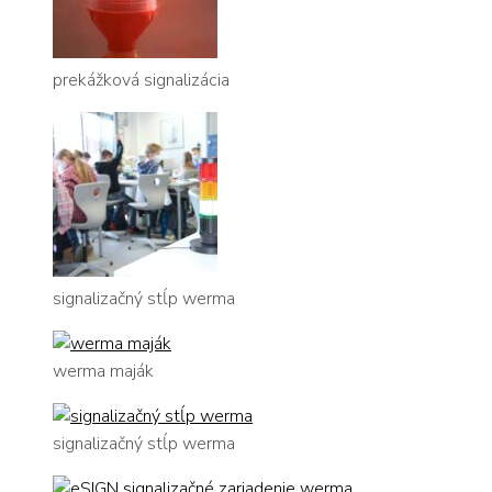
prekážková signalizácia
signalizačný stĺp werma
werma maják
signalizačný stĺp werma