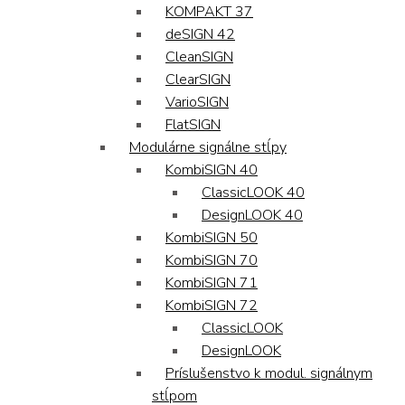
KOMPAKT 37
deSIGN 42
CleanSIGN
ClearSIGN
VarioSIGN
FlatSIGN
Modulárne signálne stĺpy
KombiSIGN 40
ClassicLOOK 40
DesignLOOK 40
KombiSIGN 50
KombiSIGN 70
KombiSIGN 71
KombiSIGN 72
ClassicLOOK
DesignLOOK
Príslušenstvo k modul. signálnym
stĺpom