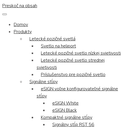
Preskoč na obsah
Domov
Produkty
Letecké pozičné svetlá
Svetlo na heliport
Letecké pozičné svetlo nízkej svietivosti
Letecké pozičné svetlo strednej
svietivosti
Príslušenstvo pre pozičné svetlo
Signálne stĺpy
eSIGN voľne konfigurovateľné signálne
stĺpy
eSIGN White
eSIGN Black
Kompaktné signálne stĺpy
Signálny stĺp RST 56