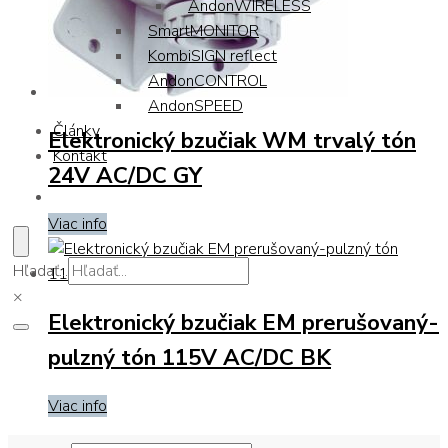
AndonWIRELESS
SmartMONITOR
KombiSIGN reflect
AndonCONTROL
AndonSPEED
Články
Elektronický bzučiak WM trvalý tón
Kontakt
24V AC/DC GY
Viac info
Hľadať...
×
Elektronický bzučiak EM prerušovaný-
pulzný tón 115V AC/DC BK
Viac info