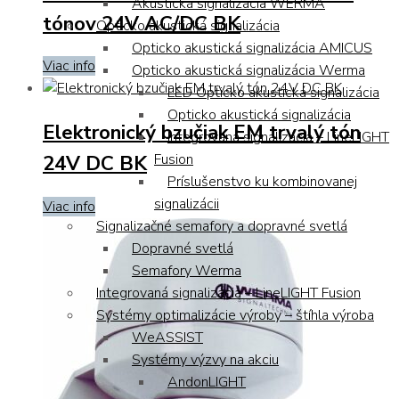
Akustická signalizácia WERMA
tónov 24V AC/DC BK
Opticko akustická signalizácia
Opticko akustická signalizácia AMICUS
Viac info
Opticko akustická signalizácia Werma
LED Opticko akustická signalizácia
Opticko akustická signalizácia
Elektronický bzučiak EM trvalý tón
Integrovaná signalizácia – LineLIGHT
24V DC BK
Fusion
Príslušenstvo ku kombinovanej
signalizácii
Viac info
Signalizačné semafory a dopravné svetlá
Dopravné svetlá
Semafory Werma
Integrovaná signalizácia – LineLIGHT Fusion
Systémy optimalizácie výroby – štíhla výroba
WeASSIST
Systémy výzvy na akciu
AndonLIGHT