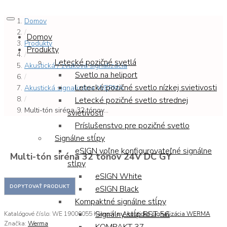
Domov
/
Domov
Produkty
Produkty
/
Letecké pozičné svetlá
Akustická / zvuková signalizácia
Svetlo na heliport
/
Letecké pozičné svetlo nízkej svietivosti
Akustická signalizácia WERMA
/
Letecké pozičné svetlo strednej
Multi-tón siréna 32 tónov...
svietivosti
Príslušenstvo pre pozičné svetlo
Signálne stĺpy
eSIGN voľne konfigurovateľné signálne
Multi-tón siréna 32 tónov 24V DC GY
stĺpy
eSIGN White
eSIGN Black
Kompaktné signálne stĺpy
Signálny stĺp RST 56
Katalógové číslo:
WE 19000055
Kategória:
Akustická signalizácia WERMA
Značka:
Werma