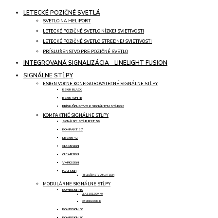
LETECKÉ POZIČNÉ SVETLÁ
SVETLO NA HELIPORT
LETECKÉ POZIČNÉ SVETLO NÍZKEJ SVIETIVOSTI
LETECKÉ POZIČNÉ SVETLO STREDNEJ SVIETIVOSTI
PRÍSLUŠENSTVO PRE POZIČNÉ SVETLO
INTEGROVANÁ SIGNALIZÁCIA - LINELIGHT FUSION
SIGNÁLNE STĹPY
ESIGN VOĽNE KONFIGUROVATEĽNÉ SIGNÁLNE STĹPY
ESIGN BLACK
ESIGN WHITE
PRÍSLUŠENSTVO K SIGNÁLNYM STĹPOM
KOMPAKTNÉ SIGNÁLNE STĹPY
SIGNÁLNY STĹP RST 56
KOMPAKT 37
DESIGN 42
CLEANSIGN
CLEARSIGN
VARIOSIGN
FLATSIGN
PRÍSLUŠENSTVO FLATSIGN
MODULÁRNE SIGNÁLNE STĹPY
KOMBISIGN 40
CLASSICLOOK 40
DESIGNLOOK 40
KOMBISIGN 50
KOMBISIGN 70