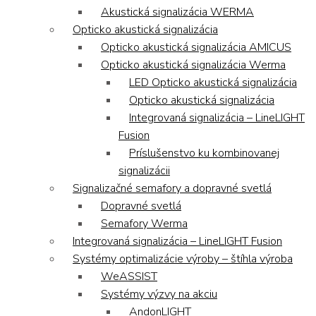
Akustická signalizácia WERMA
Opticko akustická signalizácia
Opticko akustická signalizácia AMICUS
Opticko akustická signalizácia Werma
LED Opticko akustická signalizácia
Opticko akustická signalizácia
Integrovaná signalizácia – LineLIGHT
Fusion
Príslušenstvo ku kombinovanej
signalizácii
Signalizačné semafory a dopravné svetlá
Dopravné svetlá
Semafory Werma
Integrovaná signalizácia – LineLIGHT Fusion
Systémy optimalizácie výroby – štíhla výroba
WeASSIST
Systémy výzvy na akciu
AndonLIGHT