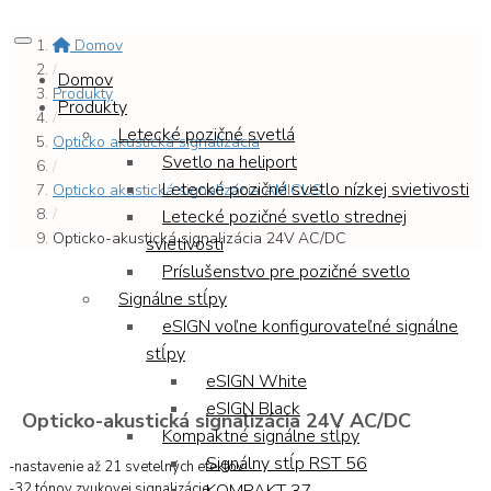
Domov
/
Domov
Produkty
Produkty
/
Letecké pozičné svetlá
Opticko akustická signalizácia
Svetlo na heliport
/
Letecké pozičné svetlo nízkej svietivosti
Opticko akustická signalizácia AMICUS
/
Letecké pozičné svetlo strednej
Opticko-akustická signalizácia 24V AC/DC
svietivosti
Príslušenstvo pre pozičné svetlo
Signálne stĺpy
eSIGN voľne konfigurovateľné signálne
stĺpy
eSIGN White
eSIGN Black
Opticko-akustická signalizácia 24V AC/DC
Kompaktné signálne stĺpy
Signálny stĺp RST 56
-nastavenie až 21 svetelných efektov
-32 tónov zvukovej signalizácie