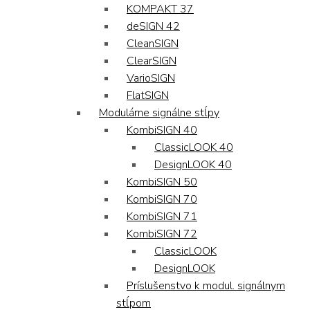
KOMPAKT 37
deSIGN 42
CleanSIGN
ClearSIGN
VarioSIGN
FlatSIGN
Modulárne signálne stĺpy
KombiSIGN 40
ClassicLOOK 40
DesignLOOK 40
KombiSIGN 50
KombiSIGN 70
KombiSIGN 71
KombiSIGN 72
ClassicLOOK
DesignLOOK
Príslušenstvo k modul. signálnym
stĺpom