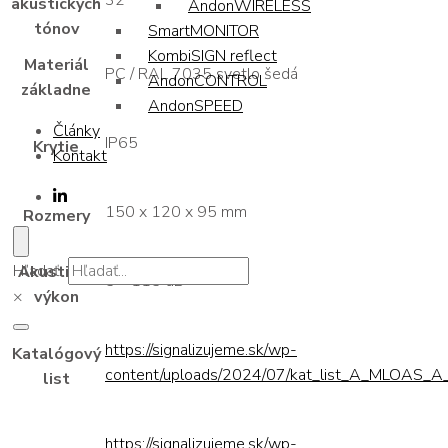
32
akustických
AndonWIRELESS
tónov
SmartMONITOR
KombiSIGN reflect
Materiál
PC / RAL 7035 svetlo šedá
AndonCONTROL
základne
AndonSPEED
Články
IP65
Krytie
Kontakt
150 x 120 x 95 mm
Rozmery
Hľadať...
Akustický
5 – 115 dB
×
výkon
https://signalizujeme.sk/wp-
Katalógový
content/uploads/2024/07/kat_list_A_MLOAS_A_
list
https://signalizujeme.sk/wp-