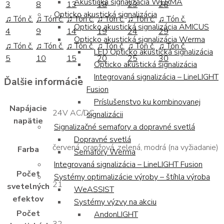
Akustická signalizácia WERMA
3
8
13
18
23
28
Opticko akustická signalizácia
♫ Tón č.
♫ Tón č.
♫ Tón č.
♫ Tón č.
♫ Tón č.
♫ Tón č.
Opticko akustická signalizácia AMICUS
4
9
14
19
24
29
Opticko akustická signalizácia Werma
♫ Tón č.
♫ Tón č.
♫ Tón č.
♫ Tón č.
♫ Tón č.
♫ Tón č.
LED Opticko akustická signalizácia
5
10
15
20
25
30
Opticko akustická signalizácia
Integrovaná signalizácia – LineLIGHT
Ďalšie informácie
Fusion
Príslušenstvo ku kombinovanej
Napájacie
24V AC/DC
signalizácii
napätie
Signalizačné semafory a dopravné svetlá
Dopravné svetlá
červená, oranžová, zelená, modrá (na vyžiadanie)
Farba
Semafory Werma
Integrovaná signalizácia – LineLIGHT Fusion
Počet
Systémy optimalizácie výroby – štíhla výroba
21
svetelných
WeASSIST
efektov
Systémy výzvy na akciu
Počet
AndonLIGHT