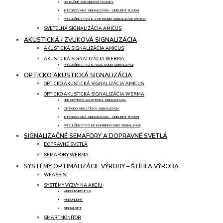
ROTAČNÉ ZRKADLOVÉ MAJÁKY
INTEGROVANÁ SIGNALIZÁCIA - LINELIGHT FUSION
PRÍSLUŠENSTVO K SVETELNEJ SIGNALIZÁCII WERMA
SVETELNÁ SIGNALIZÁCIA AMICUS
AKUSTICKÁ / ZVUKOVÁ SIGNALIZÁCIA
AKUSTICKÁ SIGNALIZÁCIA AMICUS
AKUSTICKÁ SIGNALIZÁCIA WERMA
PRÍSLUŠENSTVO K AKUSTICKEJ SIGNALIZÁCII
OPTICKO AKUSTICKÁ SIGNALIZÁCIA
OPTICKO AKUSTICKÁ SIGNALIZÁCIA AMICUS
OPTICKO AKUSTICKÁ SIGNALIZÁCIA WERMA
LED OPTICKO AKUSTICKÁ SIGNALIZÁCIA
OPTICKO AKUSTICKÁ SIGNALIZÁCIA
INTEGROVANÁ SIGNALIZÁCIA - LINELIGHT FUSION
PRÍSLUŠENSTVO KU KOMBINOVANEJ SIGNALIZÁCII
SIGNALIZAČNÉ SEMAFORY A DOPRAVNÉ SVETLÁ
DOPRAVNÉ SVETLÁ
SEMAFORY WERMA
SYSTÉMY OPTIMALIZÁCIE VÝROBY – ŠTÍHLA VÝROBA
WEASSIST
SYSTÉMY VÝZVY NA AKCIU
ANDONWIRELESS
ANDONLIGHT
SIGNALSET
SMARTMONITOR