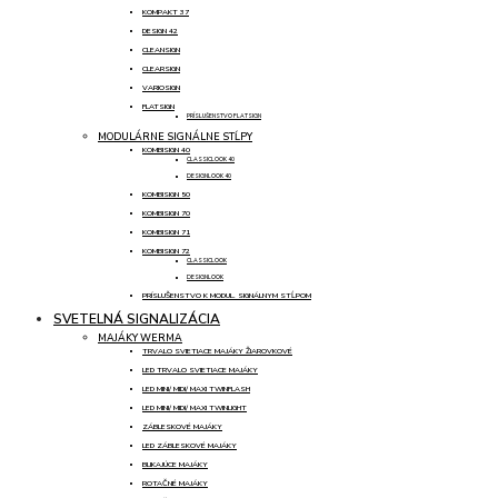
KOMPAKT 37
DESIGN 42
CLEANSIGN
CLEARSIGN
VARIOSIGN
FLATSIGN
PRÍSLUŠENSTVO FLATSIGN
MODULÁRNE SIGNÁLNE STĹPY
KOMBISIGN 40
CLASSICLOOK 40
DESIGNLOOK 40
KOMBISIGN 50
KOMBISIGN 70
KOMBISIGN 71
KOMBISIGN 72
CLASSICLOOK
DESIGNLOOK
PRÍSLUŠENSTVO K MODUL. SIGNÁLNYM STĹPOM
SVETELNÁ SIGNALIZÁCIA
MAJÁKY WERMA
TRVALO SVIETIACE MAJÁKY ŽIAROVKOVÉ
LED TRVALO SVIETIACE MAJÁKY
LED MINI/ MIDI/ MAXI TWINFLASH
LED MINI/ MIDI/ MAXI TWINLIGHT
ZÁBLESKOVÉ MAJÁKY
LED ZÁBLESKOVÉ MAJÁKY
BLIKAJÚCE MAJÁKY
ROTAČNÉ MAJÁKY