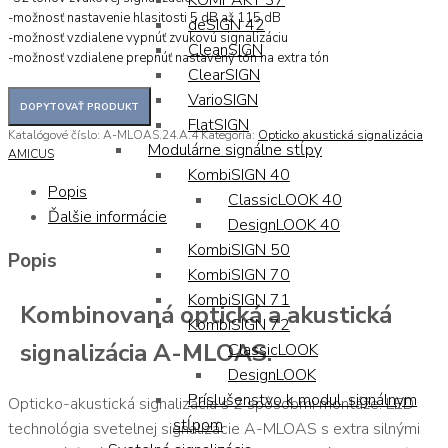
KOMPAKT 37
-možnosť nastavenie hlasitosti 5 dB až 115 dB
deSIGN 42
-možnosť vzdialene vypnúť zvukovú signalizáciu
CleanSIGN
-možnosť vzdialene prepnúť nastavený tón na extra tón
ClearSIGN
VarioSIGN
FlatSIGN
Katalógové číslo:
A-MLOAS.24.A.4
Kategória:
Opticko akustická signalizácia
Modulárne signálne stĺpy
AMICUS
KombiSIGN 40
Popis
ClassicLOOK 40
Ďalšie informácie
DesignLOOK 40
KombiSIGN 50
Popis
KombiSIGN 70
KombiSIGN 71
Kombinovaná optická a akustická
KombiSIGN 72
signalizácia A-MLOAS.
ClassicLOOK
DesignLOOK
Príslušenstvo k modul. signálnym
Opticko-akustická signalizácia s 2 spôsobmi montáže. LED
stĺpom
technológia svetelnej signalizácie A-MLOAS s extra silnými