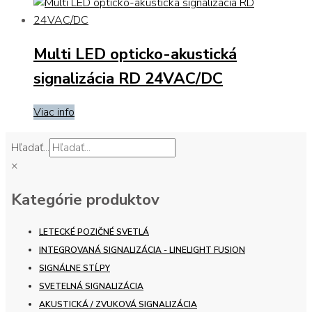
Multi LED opticko-akustická
signalizácia RD 24VAC/DC
Viac info
Hľadať...
×
Kategórie produktov
LETECKÉ POZIČNÉ SVETLÁ
INTEGROVANÁ SIGNALIZÁCIA - LINELIGHT FUSION
SIGNÁLNE STĹPY
SVETELNÁ SIGNALIZÁCIA
AKUSTICKÁ / ZVUKOVÁ SIGNALIZÁCIA