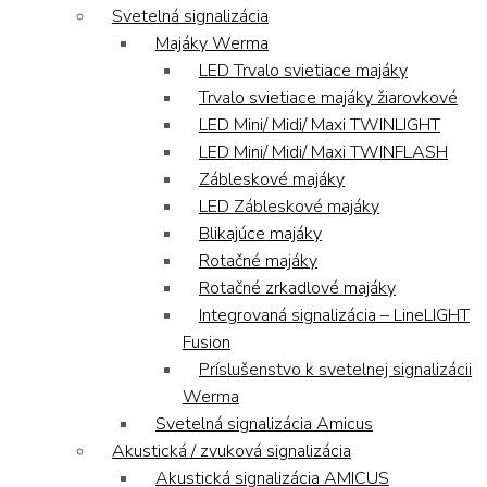
Svetelná signalizácia
Majáky Werma
LED Trvalo svietiace majáky
Trvalo svietiace majáky žiarovkové
LED Mini/ Midi/ Maxi TWINLIGHT
LED Mini/ Midi/ Maxi TWINFLASH
Zábleskové majáky
LED Zábleskové majáky
Blikajúce majáky
Rotačné majáky
Rotačné zrkadlové majáky
Integrovaná signalizácia – LineLIGHT
Fusion
Príslušenstvo k svetelnej signalizácii
Werma
Svetelná signalizácia Amicus
Akustická / zvuková signalizácia
Akustická signalizácia AMICUS