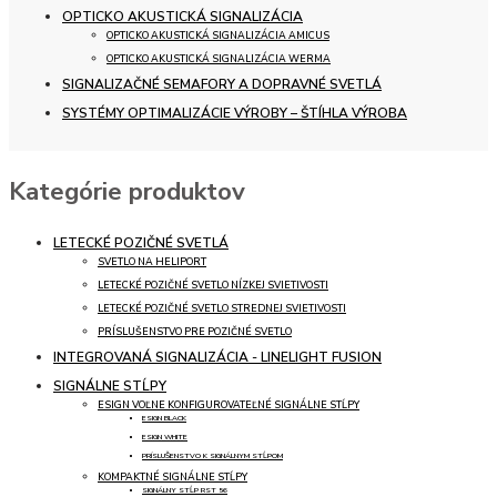
OPTICKO AKUSTICKÁ SIGNALIZÁCIA
OPTICKO AKUSTICKÁ SIGNALIZÁCIA AMICUS
OPTICKO AKUSTICKÁ SIGNALIZÁCIA WERMA
SIGNALIZAČNÉ SEMAFORY A DOPRAVNÉ SVETLÁ
SYSTÉMY OPTIMALIZÁCIE VÝROBY – ŠTÍHLA VÝROBA
Kategórie produktov
LETECKÉ POZIČNÉ SVETLÁ
SVETLO NA HELIPORT
LETECKÉ POZIČNÉ SVETLO NÍZKEJ SVIETIVOSTI
LETECKÉ POZIČNÉ SVETLO STREDNEJ SVIETIVOSTI
PRÍSLUŠENSTVO PRE POZIČNÉ SVETLO
INTEGROVANÁ SIGNALIZÁCIA - LINELIGHT FUSION
SIGNÁLNE STĹPY
ESIGN VOĽNE KONFIGUROVATEĽNÉ SIGNÁLNE STĹPY
ESIGN BLACK
ESIGN WHITE
PRÍSLUŠENSTVO K SIGNÁLNYM STĹPOM
KOMPAKTNÉ SIGNÁLNE STĹPY
SIGNÁLNY STĹP RST 56