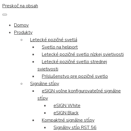
Preskoč na obsah
Domov
Produkty
Letecké pozičné svetlá
Svetlo na heliport
Letecké pozičné svetlo nízkej svietivosti
Letecké pozičné svetlo strednej
svietivosti
Príslušenstvo pre pozičné svetlo
Signálne stĺpy
eSIGN voľne konfigurovateľné signálne
stĺpy
eSIGN White
eSIGN Black
Kompaktné signálne stĺpy
Signálny stĺp RST 56