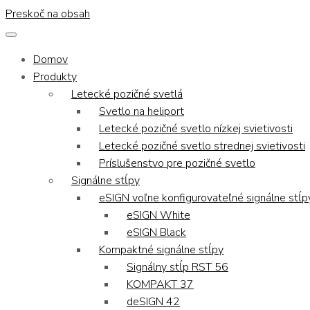
Preskoč na obsah
Domov
Produkty
Letecké pozičné svetlá
Svetlo na heliport
Letecké pozičné svetlo nízkej svietivosti
Letecké pozičné svetlo strednej svietivosti
Príslušenstvo pre pozičné svetlo
Signálne stĺpy
eSIGN voľne konfigurovateľné signálne stĺp
eSIGN White
eSIGN Black
Kompaktné signálne stĺpy
Signálny stĺp RST 56
KOMPAKT 37
deSIGN 42