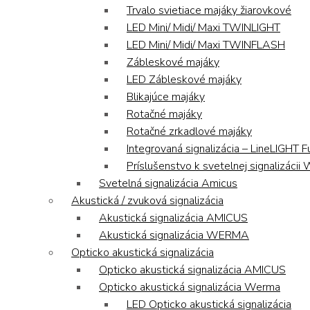
Trvalo svietiace majáky žiarovkové
LED Mini/ Midi/ Maxi TWINLIGHT
LED Mini/ Midi/ Maxi TWINFLASH
Zábleskové majáky
LED Zábleskové majáky
Blikajúce majáky
Rotačné majáky
Rotačné zrkadlové majáky
Integrovaná signalizácia – LineLIGHT F
Príslušenstvo k svetelnej signalizáci
Svetelná signalizácia Amicus
Akustická / zvuková signalizácia
Akustická signalizácia AMICUS
Akustická signalizácia WERMA
Opticko akustická signalizácia
Opticko akustická signalizácia AMICUS
Opticko akustická signalizácia Werma
LED Opticko akustická signalizácia