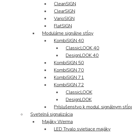
CleanSIGN
ClearSIGN
VarioSIGN
FlatSIGN
Modulárne signálne stĺpy
KombiSIGN 40
ClassicLOOK 40
DesignLOOK 40
KombiSIGN 50
KombiSIGN 70
KombiSIGN 71
KombiSIGN 72
ClassicLOOK
DesignLOOK
Príslušenstvo k modul. signálnym stĺ
Svetelná signalizácia
Majáky Werma
LED Trvalo svietiace majáky