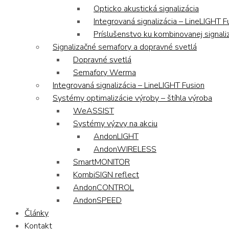
Opticko akustická signalizácia
Integrovaná signalizácia – LineLIGHT F
Príslušenstvo ku kombinovanej signaliz
Signalizačné semafory a dopravné svetlá
Dopravné svetlá
Semafory Werma
Integrovaná signalizácia – LineLIGHT Fusion
Systémy optimalizácie výroby – štíhla výroba
WeASSIST
Systémy výzvy na akciu
AndonLIGHT
AndonWIRELESS
SmartMONITOR
KombiSIGN reflect
AndonCONTROL
AndonSPEED
Články
Kontakt