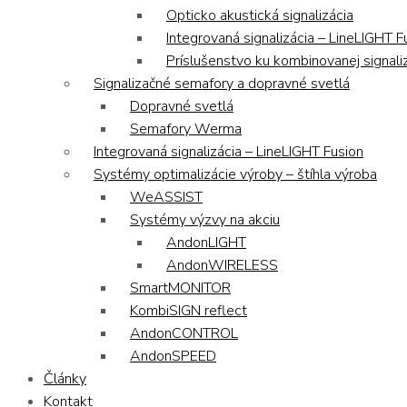
Opticko akustická signalizácia
Integrovaná signalizácia – LineLIGHT F
Príslušenstvo ku kombinovanej signaliz
Signalizačné semafory a dopravné svetlá
Dopravné svetlá
Semafory Werma
Integrovaná signalizácia – LineLIGHT Fusion
Systémy optimalizácie výroby – štíhla výroba
WeASSIST
Systémy výzvy na akciu
AndonLIGHT
AndonWIRELESS
SmartMONITOR
KombiSIGN reflect
AndonCONTROL
AndonSPEED
Články
Kontakt