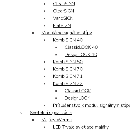
CleanSIGN
ClearSIGN
VarioSIGN
FlatSIGN
Modulárne signálne stĺpy
KombiSIGN 40
ClassicLOOK 40
DesignLOOK 40
KombiSIGN 50
KombiSIGN 70
KombiSIGN 71
KombiSIGN 72
ClassicLOOK
DesignLOOK
Príslušenstvo k modul. signálnym stĺ
Svetelná signalizácia
Majáky Werma
LED Trvalo svietiace majáky