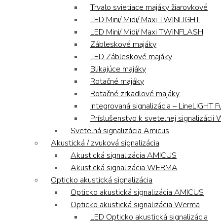
Trvalo svietiace majáky žiarovkové
LED Mini/ Midi/ Maxi TWINLIGHT
LED Mini/ Midi/ Maxi TWINFLASH
Zábleskové majáky
LED Zábleskové majáky
Blikajúce majáky
Rotačné majáky
Rotačné zrkadlové majáky
Integrovaná signalizácia – LineLIGHT F
Príslušenstvo k svetelnej signalizáci
Svetelná signalizácia Amicus
Akustická / zvuková signalizácia
Akustická signalizácia AMICUS
Akustická signalizácia WERMA
Opticko akustická signalizácia
Opticko akustická signalizácia AMICUS
Opticko akustická signalizácia Werma
LED Opticko akustická signalizácia