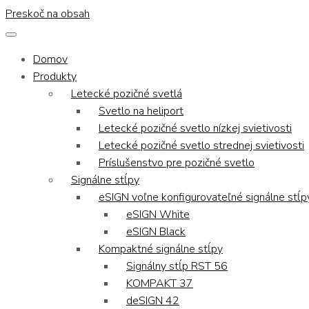
Preskoč na obsah
Domov
Produkty
Letecké pozičné svetlá
Svetlo na heliport
Letecké pozičné svetlo nízkej svietivosti
Letecké pozičné svetlo strednej svietivosti
Príslušenstvo pre pozičné svetlo
Signálne stĺpy
eSIGN voľne konfigurovateľné signálne stĺp
eSIGN White
eSIGN Black
Kompaktné signálne stĺpy
Signálny stĺp RST 56
KOMPAKT 37
deSIGN 42