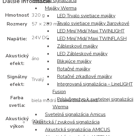
Ďalšie informácie
Svetelná signalizácia
Majáky Werma
Hmotnosť
320 g
LED Trvalo svietiace majáky
Trvalo svietiace majáky žiarovkové
Rozmery
57 × 289 mm
LED Mini/ Midi/ Maxi TWINLIGHT
24V DC
LED Mini/ Midi/ Maxi TWINFLASH
Napätie:
Zábleskové majáky
LED Zábleskové majáky
Akustický
áno
Blikajúce majáky
efekt:
Rotačné majáky
Rotačné zrkadlové majáky
Signálny
Trvalý
Integrovaná signalizácia – LineLIGHT
efekt:
Fusion
Farba
Príslušenstvo k svetelnej signalizácii
biela modrá zelená žltá červená
svetla:
Werma
Svetelná signalizácia Amicus
Akustický
90dB
Akustická / zvuková signalizácia
výkon
Akustická signalizácia AMICUS