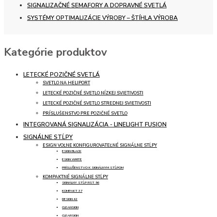
SIGNALIZAČNÉ SEMAFORY A DOPRAVNÉ SVETLÁ
SYSTÉMY OPTIMALIZÁCIE VÝROBY – ŠTÍHLA VÝROBA
Kategórie produktov
LETECKÉ POZIČNÉ SVETLÁ
SVETLO NA HELIPORT
LETECKÉ POZIČNÉ SVETLO NÍZKEJ SVIETIVOSTI
LETECKÉ POZIČNÉ SVETLO STREDNEJ SVIETIVOSTI
PRÍSLUŠENSTVO PRE POZIČNÉ SVETLO
INTEGROVANÁ SIGNALIZÁCIA - LINELIGHT FUSION
SIGNÁLNE STĹPY
ESIGN VOĽNE KONFIGUROVATEĽNÉ SIGNÁLNE STĹPY
ESIGN BLACK
ESIGN WHITE
PRÍSLUŠENSTVO K SIGNÁLNYM STĹPOM
KOMPAKTNÉ SIGNÁLNE STĹPY
SIGNÁLNY STĹP RST 56
KOMPAKT 37
DESIGN 42
CLEANSIGN
CLEARSIGN