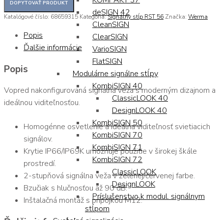
KOMPAKT 37
deSIGN 42
Katalógové číslo:
68659315
Kategória:
Signálny stĺp RST 56
Značka:
Werma
CleanSIGN
Popis
ClearSIGN
Ďalšie informácie
VarioSIGN
FlatSIGN
Popis
Modulárne signálne stĺpy
KombiSIGN 40
Vopred nakonfigurovaná signálna veža s moderným dizajnom a
ClassicLOOK 40
ideálnou viditeľnosťou.
DesignLOOK 40
KombiSIGN 50
Homogénne osvetlenie a ideálna viditeľnosť svietiacich
KombiSIGN 70
signálov.
KombiSIGN 71
Krytie IP66/IP69K umožňuje použitie v širokej škále
KombiSIGN 72
prostredí.
ClassicLOOK
2-stupňová signálna veža v zelenej/červenej farbe.
DesignLOOK
Bzučiak s hlučnosťou až 90 dB.
Príslušenstvo k modul. signálnym
Inštalačná montáž s prípojkou M12.
stĺpom