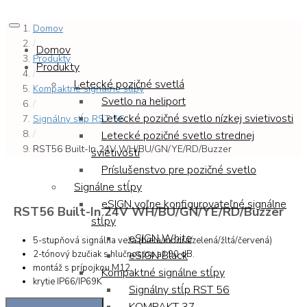
Domov
/
Domov
Produkty
Produkty
/
Letecké pozičné svetlá
Kompaktné signálne stĺpy
Svetlo na heliport
/
Letecké pozičné svetlo nízkej svietivosti
Signálny stĺp RST 56
/
Letecké pozičné svetlo strednej
RST56 Built-In 24V WH/BU/GN/YE/RD/Buzzer
svietivosti
Príslušenstvo pre pozičné svetlo
Signálne stĺpy
eSIGN voľne konfigurovateľné signálne
RST56 Built-In 24V WH/BU/GN/YE/RD/Buzzer
stĺpy
eSIGN White
5-stupňová signálna veža (biela/modrá/zelená/žltá/červená)
2-tónový bzučiak s hlučnosťou až 90 dB.
eSIGN Black
montáž s prípojkou M12.
Kompaktné signálne stĺpy
krytie IP66/IP69K
Signálny stĺp RST 56