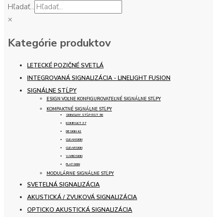
Hľadať...
×
Kategórie produktov
LETECKÉ POZIČNÉ SVETLÁ
INTEGROVANÁ SIGNALIZÁCIA - LINELIGHT FUSION
SIGNÁLNE STĹPY
ESIGN VOĽNE KONFIGUROVATEĽNÉ SIGNÁLNE STĹPY
KOMPAKTNÉ SIGNÁLNE STĹPY
SIGNÁLNY STĹP RST 56
KOMPAKT 37
DESIGN 42
CLEANSIGN
CLEARSIGN
VARIOSIGN
FLATSIGN
MODULÁRNE SIGNÁLNE STĹPY
SVETELNÁ SIGNALIZÁCIA
AKUSTICKÁ / ZVUKOVÁ SIGNALIZÁCIA
OPTICKO AKUSTICKÁ SIGNALIZÁCIA