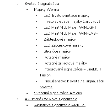
Svetelná signalizácia
Majáky Werma
LED Trvalo svietiace majáky
Trvalo svietiace majáky žiarovkové
LED Mini/ Midi/ Maxi TWINLIGHT
LED Mini/ Midi/ Maxi TWINFLASH
Zábleskové majáky
LED Zábleskové majáky
Blikajúce majáky
Rotačné majáky
Rotačné zrkadlové majáky
Integrovaná signalizácia – LineLIGHT
Fusion
Príslušenstvo k svetelnej signalizácii
Werma
Svetelná signalizácia Amicus
Akustická / zvuková signalizácia
Akustická signalizácia AMICUS