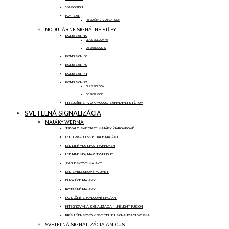
VARIOSIGN
FLATSIGN
PRÍSLUŠENSTVO FLATSIGN
MODULÁRNE SIGNÁLNE STĹPY
KOMBISIGN 40
CLASSICLOOK 40
DESIGNLOOK 40
KOMBISIGN 50
KOMBISIGN 70
KOMBISIGN 71
KOMBISIGN 72
CLASSICLOOK
DESIGNLOOK
PRÍSLUŠENSTVO K MODUL. SIGNÁLNYM STĹPOM
SVETELNÁ SIGNALIZÁCIA
MAJÁKY WERMA
TRVALO SVIETIACE MAJÁKY ŽIAROVKOVÉ
LED TRVALO SVIETIACE MAJÁKY
LED MINI/ MIDI/ MAXI TWINFLASH
LED MINI/ MIDI/ MAXI TWINLIGHT
ZÁBLESKOVÉ MAJÁKY
LED ZÁBLESKOVÉ MAJÁKY
BLIKAJÚCE MAJÁKY
ROTAČNÉ MAJÁKY
ROTAČNÉ ZRKADLOVÉ MAJÁKY
INTEGROVANÁ SIGNALIZÁCIA - LINELIGHT FUSION
PRÍSLUŠENSTVO K SVETELNEJ SIGNALIZÁCII WERMA
SVETELNÁ SIGNALIZÁCIA AMICUS