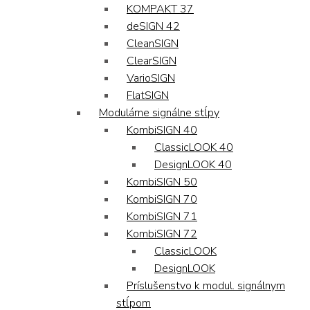
KOMPAKT 37
deSIGN 42
CleanSIGN
ClearSIGN
VarioSIGN
FlatSIGN
Modulárne signálne stĺpy
KombiSIGN 40
ClassicLOOK 40
DesignLOOK 40
KombiSIGN 50
KombiSIGN 70
KombiSIGN 71
KombiSIGN 72
ClassicLOOK
DesignLOOK
Príslušenstvo k modul. signálnym
stĺpom