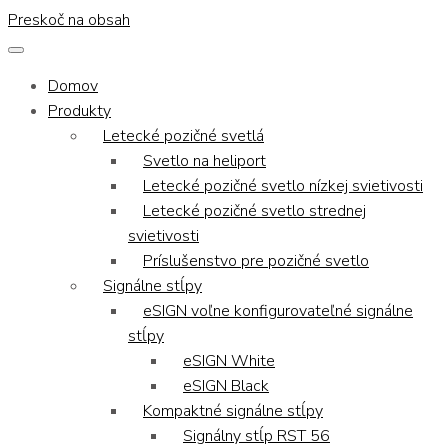
Preskoč na obsah
Domov
Produkty
Letecké pozičné svetlá
Svetlo na heliport
Letecké pozičné svetlo nízkej svietivosti
Letecké pozičné svetlo strednej
svietivosti
Príslušenstvo pre pozičné svetlo
Signálne stĺpy
eSIGN voľne konfigurovateľné signálne
stĺpy
eSIGN White
eSIGN Black
Kompaktné signálne stĺpy
Signálny stĺp RST 56