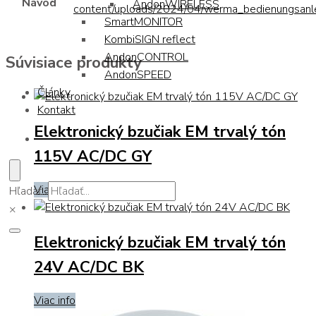
Návod
AndonWIRELESS
content/uploads/2024/04/werma_bedienungsan
SmartMONITOR
KombiSIGN reflect
AndonCONTROL
Súvisiace produkty
AndonSPEED
Články
Kontakt
Elektronický bzučiak EM trvalý tón
115V AC/DC GY
Viac info
Hľadať...
×
Elektronický bzučiak EM trvalý tón
24V AC/DC BK
Viac info