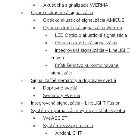
Akustická signalizácia WERMA
Opticko akustická signalizácia
Opticko akustická signalizácia AMICUS
Opticko akustická signalizácia Werma
LED Opticko akustická signalizácia
Opticko akustická signalizácia
Integrovaná signalizácia – LineLIGHT
Fusion
Príslušenstvo ku kombinovanej
signalizácii
Signalizačné semafory a dopravné svetlá
Dopravné svetlá
Semafory Werma
Integrovaná signalizácia – LineLIGHT Fusion
Systémy optimalizácie výroby – štíhla výroba
WeASSIST
Systémy výzvy na akciu
AndonLIGHT