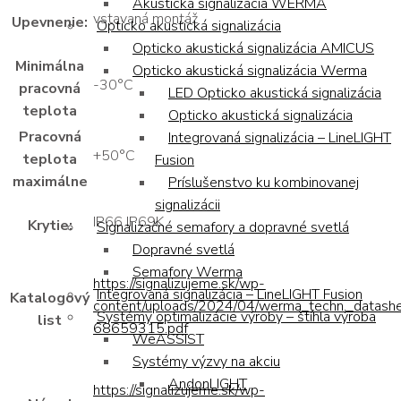
Akustická signalizácia WERMA
vstavaná montáž
Upevnenie:
Opticko akustická signalizácia
Opticko akustická signalizácia AMICUS
Minimálna
Opticko akustická signalizácia Werma
-30°C
pracovná
LED Opticko akustická signalizácia
teplota
Opticko akustická signalizácia
Pracovná
Integrovaná signalizácia – LineLIGHT
+50°C
teplota
Fusion
maximálne
Príslušenstvo ku kombinovanej
signalizácii
IP66 IP69K
Krytie:
Signalizačné semafory a dopravné svetlá
Dopravné svetlá
Semafory Werma
https://signalizujeme.sk/wp-
Integrovaná signalizácia – LineLIGHT Fusion
Katalogový
content/uploads/2024/04/werma_techn._datash
Systémy optimalizácie výroby – štíhla výroba
list
68659315.pdf
WeASSIST
Systémy výzvy na akciu
AndonLIGHT
https://signalizujeme.sk/wp-