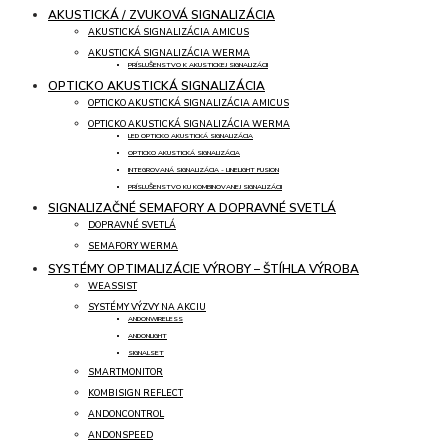
AKUSTICKÁ / ZVUKOVÁ SIGNALIZÁCIA
AKUSTICKÁ SIGNALIZÁCIA AMICUS
AKUSTICKÁ SIGNALIZÁCIA WERMA
PRÍSLUŠENSTVO K AKUSTICKEJ SIGNALIZÁCII
OPTICKO AKUSTICKÁ SIGNALIZÁCIA
OPTICKO AKUSTICKÁ SIGNALIZÁCIA AMICUS
OPTICKO AKUSTICKÁ SIGNALIZÁCIA WERMA
LED OPTICKO AKUSTICKÁ SIGNALIZÁCIA
OPTICKO AKUSTICKÁ SIGNALIZÁCIA
INTEGROVANÁ SIGNALIZÁCIA - LINELIGHT FUSION
PRÍSLUŠENSTVO KU KOMBINOVANEJ SIGNALIZÁCII
SIGNALIZAČNÉ SEMAFORY A DOPRAVNÉ SVETLÁ
DOPRAVNÉ SVETLÁ
SEMAFORY WERMA
SYSTÉMY OPTIMALIZÁCIE VÝROBY – ŠTÍHLA VÝROBA
WEASSIST
SYSTÉMY VÝZVY NA AKCIU
ANDONWIRELESS
ANDONLIGHT
SIGNALSET
SMARTMONITOR
KOMBISIGN REFLECT
ANDONCONTROL
ANDONSPEED