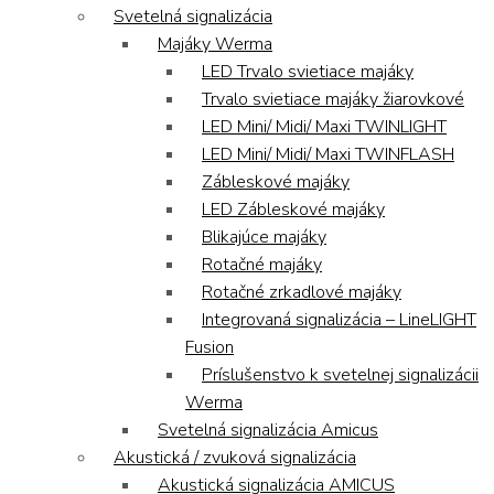
Svetelná signalizácia
Majáky Werma
LED Trvalo svietiace majáky
Trvalo svietiace majáky žiarovkové
LED Mini/ Midi/ Maxi TWINLIGHT
LED Mini/ Midi/ Maxi TWINFLASH
Zábleskové majáky
LED Zábleskové majáky
Blikajúce majáky
Rotačné majáky
Rotačné zrkadlové majáky
Integrovaná signalizácia – LineLIGHT
Fusion
Príslušenstvo k svetelnej signalizácii
Werma
Svetelná signalizácia Amicus
Akustická / zvuková signalizácia
Akustická signalizácia AMICUS