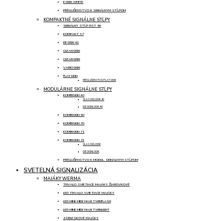
ESIGN WHITE
PRÍSLUŠENSTVO K SIGNÁLNYM STĹPOM
KOMPAKTNÉ SIGNÁLNE STĹPY
SIGNÁLNY STĹP RST 56
KOMPAKT 37
DESIGN 42
CLEANSIGN
CLEARSIGN
VARIOSIGN
FLATSIGN
PRÍSLUŠENSTVO FLATSIGN
MODULÁRNE SIGNÁLNE STĹPY
KOMBISIGN 40
CLASSICLOOK 40
DESIGNLOOK 40
KOMBISIGN 50
KOMBISIGN 70
KOMBISIGN 71
KOMBISIGN 72
CLASSICLOOK
DESIGNLOOK
PRÍSLUŠENSTVO K MODUL. SIGNÁLNYM STĹPOM
SVETELNÁ SIGNALIZÁCIA
MAJÁKY WERMA
TRVALO SVIETIACE MAJÁKY ŽIAROVKOVÉ
LED TRVALO SVIETIACE MAJÁKY
LED MINI/ MIDI/ MAXI TWINFLASH
LED MINI/ MIDI/ MAXI TWINLIGHT
ZÁBLESKOVÉ MAJÁKY