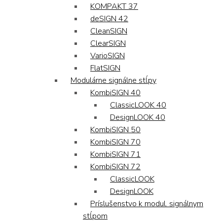
KOMPAKT 37
deSIGN 42
CleanSIGN
ClearSIGN
VarioSIGN
FlatSIGN
Modulárne signálne stĺpy
KombiSIGN 40
ClassicLOOK 40
DesignLOOK 40
KombiSIGN 50
KombiSIGN 70
KombiSIGN 71
KombiSIGN 72
ClassicLOOK
DesignLOOK
Príslušenstvo k modul. signálnym
stĺpom