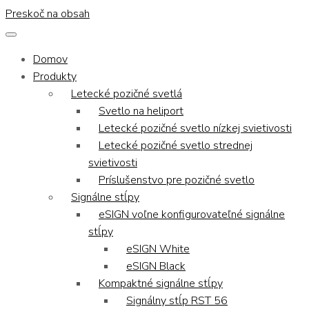
Preskoč na obsah
Domov
Produkty
Letecké pozičné svetlá
Svetlo na heliport
Letecké pozičné svetlo nízkej svietivosti
Letecké pozičné svetlo strednej
svietivosti
Príslušenstvo pre pozičné svetlo
Signálne stĺpy
eSIGN voľne konfigurovateľné signálne
stĺpy
eSIGN White
eSIGN Black
Kompaktné signálne stĺpy
Signálny stĺp RST 56