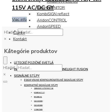
AndonWIRELESS
115V AC/DC GY
SmartMONITOR
KombiSIGN reflect
Viac info
AndonCONTROL
AndonSPEED
Hľadať...
Články
×
Kontakt
Kategórie produktov
LETECKÉ POZIČNÉ SVETLÁ
Hľadať...
INTEGROVANÁ SIGNALIZÁCIA - LINELIGHT FUSION
×
SIGNÁLNE STĹPY
ESIGN VOĽNE KONFIGUROVATEĽNÉ SIGNÁLNE STĹPY
KOMPAKTNÉ SIGNÁLNE STĹPY
SIGNÁLNY STĹP RST 56
KOMPAKT 37
DESIGN 42
CLEANSIGN
CLEARSIGN
VARIOSIGN