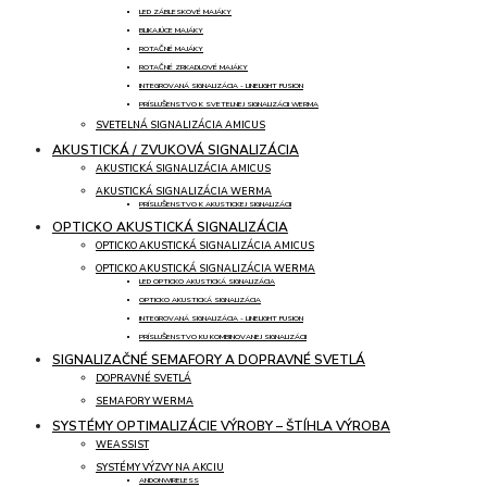
LED ZÁBLESKOVÉ MAJÁKY
BLIKAJÚCE MAJÁKY
ROTAČNÉ MAJÁKY
ROTAČNÉ ZRKADLOVÉ MAJÁKY
INTEGROVANÁ SIGNALIZÁCIA - LINELIGHT FUSION
PRÍSLUŠENSTVO K SVETELNEJ SIGNALIZÁCII WERMA
SVETELNÁ SIGNALIZÁCIA AMICUS
AKUSTICKÁ / ZVUKOVÁ SIGNALIZÁCIA
AKUSTICKÁ SIGNALIZÁCIA AMICUS
AKUSTICKÁ SIGNALIZÁCIA WERMA
PRÍSLUŠENSTVO K AKUSTICKEJ SIGNALIZÁCII
OPTICKO AKUSTICKÁ SIGNALIZÁCIA
OPTICKO AKUSTICKÁ SIGNALIZÁCIA AMICUS
OPTICKO AKUSTICKÁ SIGNALIZÁCIA WERMA
LED OPTICKO AKUSTICKÁ SIGNALIZÁCIA
OPTICKO AKUSTICKÁ SIGNALIZÁCIA
INTEGROVANÁ SIGNALIZÁCIA - LINELIGHT FUSION
PRÍSLUŠENSTVO KU KOMBINOVANEJ SIGNALIZÁCII
SIGNALIZAČNÉ SEMAFORY A DOPRAVNÉ SVETLÁ
DOPRAVNÉ SVETLÁ
SEMAFORY WERMA
SYSTÉMY OPTIMALIZÁCIE VÝROBY – ŠTÍHLA VÝROBA
WEASSIST
SYSTÉMY VÝZVY NA AKCIU
ANDONWIRELESS