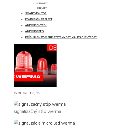
ANDONLIGHT
SIGNALSET
SMARTMONITOR
KOMBISIGN REFLECT
ANDONCONTROL
ANDONSPEED
PRÍSLUŠENSTVO PRE SYSTÉMY OPTIMALIZÁCIE VÝROBY
werma maják
signalizačný stĺp werma