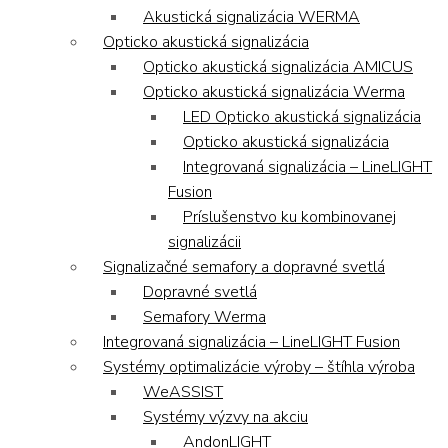
Akustická signalizácia WERMA
Opticko akustická signalizácia
Opticko akustická signalizácia AMICUS
Opticko akustická signalizácia Werma
LED Opticko akustická signalizácia
Opticko akustická signalizácia
Integrovaná signalizácia – LineLIGHT
Fusion
Príslušenstvo ku kombinovanej
signalizácii
Signalizačné semafory a dopravné svetlá
Dopravné svetlá
Semafory Werma
Integrovaná signalizácia – LineLIGHT Fusion
Systémy optimalizácie výroby – štíhla výroba
WeASSIST
Systémy výzvy na akciu
AndonLIGHT