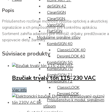
KOMPAKT 37
deSIGN 42
Popis
CleanSIGN
ClearSIGN
Príslušenstvo rozširuje možnosti využitia optickej a akustickej
VarioSIGN
signalizácie a ich prispôsobenie pre konkrétnu aplikáciu.
FlatSIGN
Sortiment zahŕňa adaptéry pre montáž, držiaky, predlžovacie a
Modulárne signálne stĺpy
spojovacie diely, žiarovky…
KombiSIGN 40
ClassicLOOK 40
Súvisiace produkty
DesignLOOK 40
KombiSIGN 50
KombiSIGN 70
KombiSIGN 71
Bzučiak trvalý tón 115-230 VAC
KombiSIGN 72
ClassicLOOK
Viac info
DesignLOOK
Príslušenstvo k modul. signálnym
stĺpom