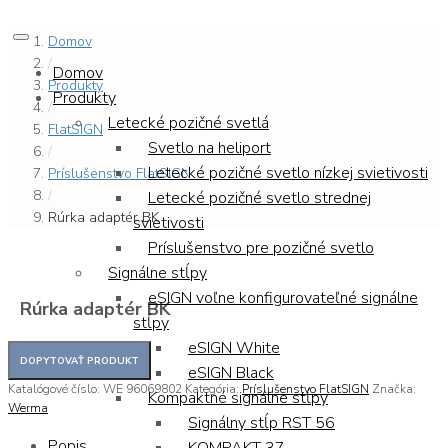
Domov
/
Domov
Produkty
Produkty
/
Letecké pozičné svetlá
FlatSIGN
Svetlo na heliport
/
Letecké pozičné svetlo nízkej svietivosti
Príslušenstvo FlatSIGN
/
Letecké pozičné svetlo strednej
Rúrka adaptér BK
svietivosti
Príslušenstvo pre pozičné svetlo
Signálne stĺpy
eSIGN voľne konfigurovateľné signálne
Rúrka adaptér BK
stĺpy
eSIGN White
eSIGN Black
Katalógové číslo:
WE 96069802
Kategória:
Príslušenstvo FlatSIGN
Značka:
Kompaktné signálne stĺpy
Werma
Signálny stĺp RST 56
Popis