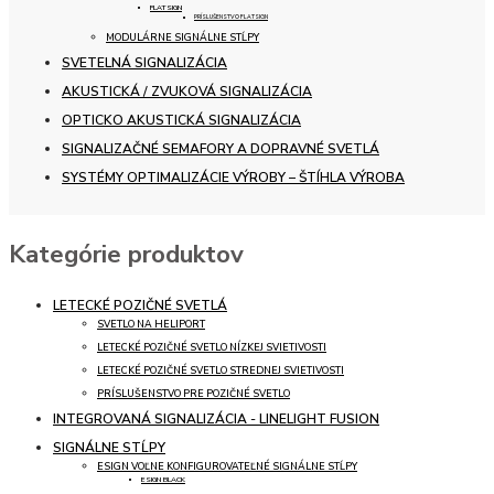
FLATSIGN
PRÍSLUŠENSTVO FLATSIGN
MODULÁRNE SIGNÁLNE STĹPY
SVETELNÁ SIGNALIZÁCIA
AKUSTICKÁ / ZVUKOVÁ SIGNALIZÁCIA
OPTICKO AKUSTICKÁ SIGNALIZÁCIA
SIGNALIZAČNÉ SEMAFORY A DOPRAVNÉ SVETLÁ
SYSTÉMY OPTIMALIZÁCIE VÝROBY – ŠTÍHLA VÝROBA
Kategórie produktov
LETECKÉ POZIČNÉ SVETLÁ
SVETLO NA HELIPORT
LETECKÉ POZIČNÉ SVETLO NÍZKEJ SVIETIVOSTI
LETECKÉ POZIČNÉ SVETLO STREDNEJ SVIETIVOSTI
PRÍSLUŠENSTVO PRE POZIČNÉ SVETLO
INTEGROVANÁ SIGNALIZÁCIA - LINELIGHT FUSION
SIGNÁLNE STĹPY
ESIGN VOĽNE KONFIGUROVATEĽNÉ SIGNÁLNE STĹPY
ESIGN BLACK