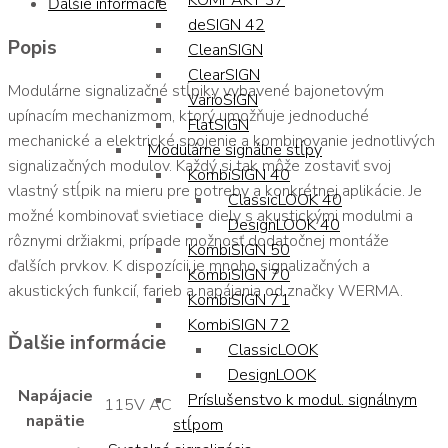
KOMPAKT 37
Ďalšie informácie
deSIGN 42
Popis
CleanSIGN
ClearSIGN
Modulárne signalizačné stĺpiky vybavené bajonetovým
VarioSIGN
upínacím mechanizmom, ktorý umožňuje jednoduché
FlatSIGN
mechanické a elektrické spojenie a kombinovanie jednotlivých
Modulárne signálne stĺpy
signalizačných modulov. Každý si tak môže zostaviť svoj
KombiSIGN 40
vlastný stĺpik na mieru pre potreby a konkrétnej aplikácie. Je
ClassicLOOK 40
možné kombinovať svietiace diely s akustickými modulmi a
DesignLOOK 40
rôznymi držiakmi, prípade možnosť dodatočnej montáže
KombiSIGN 50
ďalších prvkov. K dispozícii je mnoho signalizačných a
KombiSIGN 70
akustických funkcií, farieb a napájania od značky WERMA.
KombiSIGN 71
KombiSIGN 72
Ďalšie informácie
ClassicLOOK
DesignLOOK
Napájacie
Príslušenstvo k modul. signálnym
115V AC
napätie
stĺpom