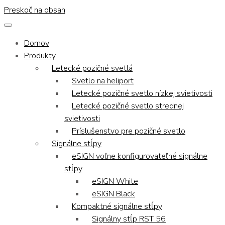
Preskoč na obsah
Domov
Produkty
Letecké pozičné svetlá
Svetlo na heliport
Letecké pozičné svetlo nízkej svietivosti
Letecké pozičné svetlo strednej
svietivosti
Príslušenstvo pre pozičné svetlo
Signálne stĺpy
eSIGN voľne konfigurovateľné signálne
stĺpy
eSIGN White
eSIGN Black
Kompaktné signálne stĺpy
Signálny stĺp RST 56