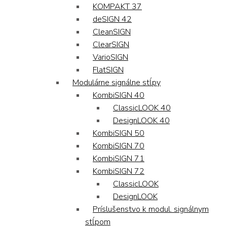
KOMPAKT 37
deSIGN 42
CleanSIGN
ClearSIGN
VarioSIGN
FlatSIGN
Modulárne signálne stĺpy
KombiSIGN 40
ClassicLOOK 40
DesignLOOK 40
KombiSIGN 50
KombiSIGN 70
KombiSIGN 71
KombiSIGN 72
ClassicLOOK
DesignLOOK
Príslušenstvo k modul. signálnym
stĺpom