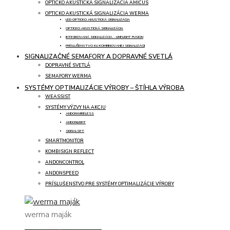
OPTICKO AKUSTICKÁ SIGNALIZÁCIA AMICUS
OPTICKO AKUSTICKÁ SIGNALIZÁCIA WERMA
LED OPTICKO AKUSTICKÁ SIGNALIZÁCIA
OPTICKO AKUSTICKÁ SIGNALIZÁCIA
INTEGROVANÁ SIGNALIZÁCIA - LINELIGHT FUSION
PRÍSLUŠENSTVO KU KOMBINOVANEJ SIGNALIZÁCII
SIGNALIZAČNÉ SEMAFORY A DOPRAVNÉ SVETLÁ
DOPRAVNÉ SVETLÁ
SEMAFORY WERMA
SYSTÉMY OPTIMALIZÁCIE VÝROBY – ŠTÍHLA VÝROBA
WEASSIST
SYSTÉMY VÝZVY NA AKCIU
ANDONWIRELESS
ANDONLIGHT
SIGNALSET
SMARTMONITOR
KOMBISIGN REFLECT
ANDONCONTROL
ANDONSPEED
PRÍSLUŠENSTVO PRE SYSTÉMY OPTIMALIZÁCIE VÝROBY
werma maják