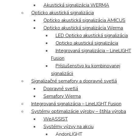
Akustická signalizácia WERMA
Opticko akustická signalizácia
Opticko akustická signalizácia AMICUS
Opticko akustická signalizácia Werma
LED Opticko akustická signalizácia
Opticko akustická signalizácia
Integrovaná signalizácia – LineLIGHT
Fusion
Príslušenstvo ku kombinovanej
signalizácii
Signalizačné semafory a dopravné svetlá
Dopravné svetlá
Semafory Werma
Integrovaná signalizácia – LineLIGHT Fusion
Systémy optimalizácie výroby – štíhla výroba
WeASSIST
Systémy výzvy na akciu
AndonLIGHT