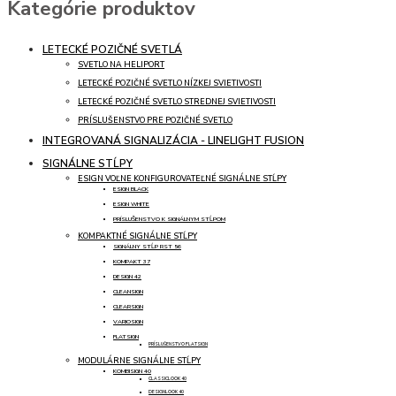
Kategórie produktov
LETECKÉ POZIČNÉ SVETLÁ
SVETLO NA HELIPORT
LETECKÉ POZIČNÉ SVETLO NÍZKEJ SVIETIVOSTI
LETECKÉ POZIČNÉ SVETLO STREDNEJ SVIETIVOSTI
PRÍSLUŠENSTVO PRE POZIČNÉ SVETLO
INTEGROVANÁ SIGNALIZÁCIA - LINELIGHT FUSION
SIGNÁLNE STĹPY
ESIGN VOĽNE KONFIGUROVATEĽNÉ SIGNÁLNE STĹPY
ESIGN BLACK
ESIGN WHITE
PRÍSLUŠENSTVO K SIGNÁLNYM STĹPOM
KOMPAKTNÉ SIGNÁLNE STĹPY
SIGNÁLNY STĹP RST 56
KOMPAKT 37
DESIGN 42
CLEANSIGN
CLEARSIGN
VARIOSIGN
FLATSIGN
PRÍSLUŠENSTVO FLATSIGN
MODULÁRNE SIGNÁLNE STĹPY
KOMBISIGN 40
CLASSICLOOK 40
DESIGNLOOK 40