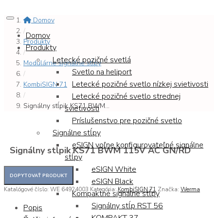
Domov
/
Domov
Produkty
Produkty
/
Letecké pozičné svetlá
Modulárne signálne stĺpy
Svetlo na heliport
/
Letecké pozičné svetlo nízkej svietivosti
KombiSIGN 71
/
Letecké pozičné svetlo strednej
Signálny stĺpik KS71 BWM...
svietivosti
Príslušenstvo pre pozičné svetlo
Signálne stĺpy
eSIGN voľne konfigurovateľné signálne
Signálny stĺpik KS71 BWM 115V AC GN/RD
stĺpy
eSIGN White
eSIGN Black
Katalógové číslo:
WE 64924003
Kategória:
KombiSIGN 71
Značka:
Werma
Kompaktné signálne stĺpy
Signálny stĺp RST 56
Popis