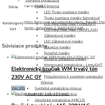
Svetelná signalizácia
KombiSIGN 71
Majáky Werma
Séria
LED Trvalo svietiace majáky
Trvalo svietiace majáky žiarovkové
https://amicussk.sk/content/products_files/912/
Katalogový
LED Mini/ Midi/ Maxi TWINLIGHT
techn.-datasheet-1-64924003.pdf
list
LED Mini/ Midi/ Maxi TWINFLASH
Zábleskové majáky
LED Zábleskové majáky
Súvisiace produkty
Blikajúce majáky
Rotačné majáky
Rotačné zrkadlové majáky
Integrovaná signalizácia – LineLIGHT
Elektronický bzučiak WM trvalý tón
Fusion
230V AC GY
Príslušenstvo k svetelnej signalizácii
Werma
Viac info
Svetelná signalizácia Amicus
Akustická / zvuková signalizácia
Akustická signalizácia AMICUS