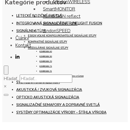
Kategórie produktov
AndonWIRELESS
SmartMONITOR
KombiSIGN reflect
LETECKÉ POZIČNÉ SVETLÁ
AndonCONTROL
INTEGROVANÁ SIGNALIZÁCIA - LINELIGHT FUSION
AndonSPEED
SIGNÁLNE STĹPY
ESIGN VOĽNE KONFIGUROVATEĽNÉ SIGNÁLNE STĹPY
Články
KOMPAKTNÉ SIGNÁLNE STĹPY
Kontakt
MODULÁRNE SIGNÁLNE STĹPY
KOMBISIGN 40
KOMBISIGN 50
KOMBISIGN 70
KOMBISIGN 71
KOMBISIGN 72
PRÍSLUŠENSTVO K MODUL. SIGNÁLNYM STĹPOM
Hľadať...
SVETELNÁ SIGNALIZÁCIA
×
AKUSTICKÁ / ZVUKOVÁ SIGNALIZÁCIA
OPTICKO AKUSTICKÁ SIGNALIZÁCIA
SIGNALIZAČNÉ SEMAFORY A DOPRAVNÉ SVETLÁ
SYSTÉMY OPTIMALIZÁCIE VÝROBY – ŠTÍHLA VÝROBA