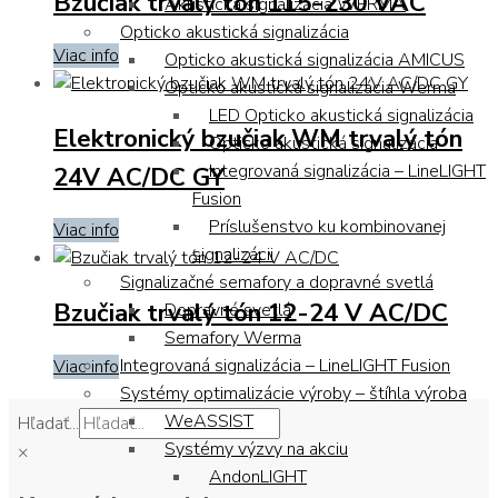
Bzučiak trvalý tón 115-230 VAC
Akustická signalizácia WERMA
Opticko akustická signalizácia
Viac info
Opticko akustická signalizácia AMICUS
Opticko akustická signalizácia Werma
LED Opticko akustická signalizácia
Elektronický bzučiak WM trvalý tón
Opticko akustická signalizácia
Integrovaná signalizácia – LineLIGHT
24V AC/DC GY
Fusion
Príslušenstvo ku kombinovanej
Viac info
signalizácii
Signalizačné semafory a dopravné svetlá
Bzučiak trvalý tón 12-24 V AC/DC
Dopravné svetlá
Semafory Werma
Integrovaná signalizácia – LineLIGHT Fusion
Viac info
Systémy optimalizácie výroby – štíhla výroba
WeASSIST
Hľadať...
Systémy výzvy na akciu
×
AndonLIGHT