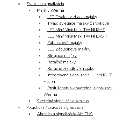
Svetelná signalizácia
Majáky Werma
LED Trvalo svietiace majáky
Trvalo svietiace majáky žiarovkové
LED Mini/ Midi/ Maxi TWINLIGHT
LED Mini/ Midi/ Maxi TWINFLASH
Zábleskové majáky
LED Zábleskové majáky
Blikajúce majáky
Rotačné majáky
Rotačné zrkadlové majáky
Integrovaná signalizácia – LineLIGHT
Fusion
Príslušenstvo k svetelnej signalizácii
Werma
Svetelná signalizácia Amicus
Akustická / zvuková signalizácia
Akustická signalizácia AMICUS