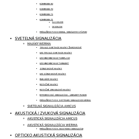
KOMBISIGN 50
KOMBISIGN 70
KOMBISIGN 71
KOMBISIGN 72
CLASSICLOOK
DESIGNLOOK
PRÍSLUŠENSTVO K MODUL. SIGNÁLNYM STĹPOM
SVETELNÁ SIGNALIZÁCIA
MAJÁKY WERMA
TRVALO SVIETIACE MAJÁKY ŽIAROVKOVÉ
LED TRVALO SVIETIACE MAJÁKY
LED MINI/ MIDI/ MAXI TWINFLASH
LED MINI/ MIDI/ MAXI TWINLIGHT
ZÁBLESKOVÉ MAJÁKY
LED ZÁBLESKOVÉ MAJÁKY
BLIKAJÚCE MAJÁKY
ROTAČNÉ MAJÁKY
ROTAČNÉ ZRKADLOVÉ MAJÁKY
INTEGROVANÁ SIGNALIZÁCIA - LINELIGHT FUSION
PRÍSLUŠENSTVO K SVETELNEJ SIGNALIZÁCII WERMA
SVETELNÁ SIGNALIZÁCIA AMICUS
AKUSTICKÁ / ZVUKOVÁ SIGNALIZÁCIA
AKUSTICKÁ SIGNALIZÁCIA AMICUS
AKUSTICKÁ SIGNALIZÁCIA WERMA
PRÍSLUŠENSTVO K AKUSTICKEJ SIGNALIZÁCII
OPTICKO AKUSTICKÁ SIGNALIZÁCIA