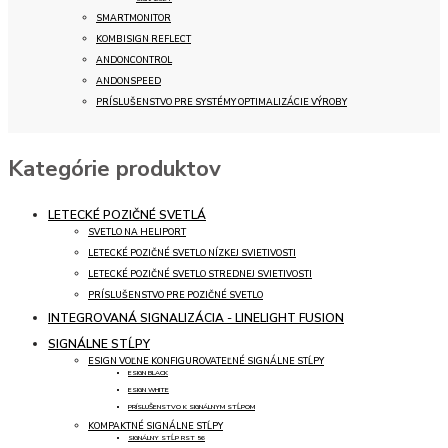
SMARTMONITOR
KOMBISIGN REFLECT
ANDONCONTROL
ANDONSPEED
PRÍSLUŠENSTVO PRE SYSTÉMY OPTIMALIZÁCIE VÝROBY
Kategórie produktov
LETECKÉ POZIČNÉ SVETLÁ
SVETLO NA HELIPORT
LETECKÉ POZIČNÉ SVETLO NÍZKEJ SVIETIVOSTI
LETECKÉ POZIČNÉ SVETLO STREDNEJ SVIETIVOSTI
PRÍSLUŠENSTVO PRE POZIČNÉ SVETLO
INTEGROVANÁ SIGNALIZÁCIA - LINELIGHT FUSION
SIGNÁLNE STĹPY
ESIGN VOĽNE KONFIGUROVATEĽNÉ SIGNÁLNE STĹPY
ESIGN BLACK
ESIGN WHITE
PRÍSLUŠENSTVO K SIGNÁLNYM STĹPOM
KOMPAKTNÉ SIGNÁLNE STĹPY
SIGNÁLNY STĹP RST 56