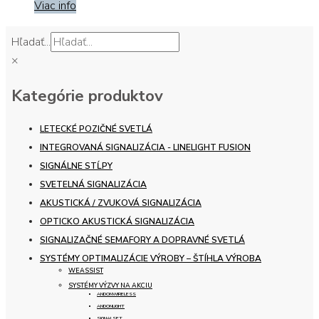
Viac info
Hľadať...
×
Kategórie produktov
LETECKÉ POZIČNÉ SVETLÁ
INTEGROVANÁ SIGNALIZÁCIA - LINELIGHT FUSION
SIGNÁLNE STĹPY
SVETELNÁ SIGNALIZÁCIA
AKUSTICKÁ / ZVUKOVÁ SIGNALIZÁCIA
OPTICKO AKUSTICKÁ SIGNALIZÁCIA
SIGNALIZAČNÉ SEMAFORY A DOPRAVNÉ SVETLÁ
SYSTÉMY OPTIMALIZÁCIE VÝROBY – ŠTÍHLA VÝROBA
WEASSIST
SYSTÉMY VÝZVY NA AKCIU
ANDONWIRELESS
ANDONLIGHT
SIGNALSET