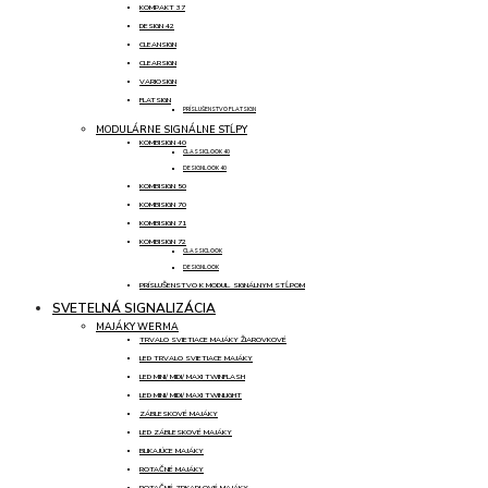
KOMPAKT 37
DESIGN 42
CLEANSIGN
CLEARSIGN
VARIOSIGN
FLATSIGN
PRÍSLUŠENSTVO FLATSIGN
MODULÁRNE SIGNÁLNE STĹPY
KOMBISIGN 40
CLASSICLOOK 40
DESIGNLOOK 40
KOMBISIGN 50
KOMBISIGN 70
KOMBISIGN 71
KOMBISIGN 72
CLASSICLOOK
DESIGNLOOK
PRÍSLUŠENSTVO K MODUL. SIGNÁLNYM STĹPOM
SVETELNÁ SIGNALIZÁCIA
MAJÁKY WERMA
TRVALO SVIETIACE MAJÁKY ŽIAROVKOVÉ
LED TRVALO SVIETIACE MAJÁKY
LED MINI/ MIDI/ MAXI TWINFLASH
LED MINI/ MIDI/ MAXI TWINLIGHT
ZÁBLESKOVÉ MAJÁKY
LED ZÁBLESKOVÉ MAJÁKY
BLIKAJÚCE MAJÁKY
ROTAČNÉ MAJÁKY
ROTAČNÉ ZRKADLOVÉ MAJÁKY