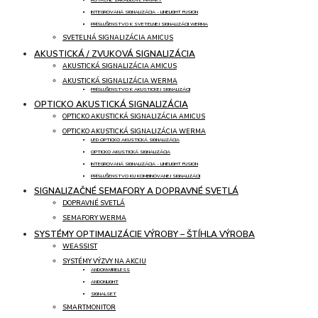
INTEGROVANÁ SIGNALIZÁCIA - LINELIGHT FUSION
PRÍSLUŠENSTVO K SVETELNEJ SIGNALIZÁCII WERMA
SVETELNÁ SIGNALIZÁCIA AMICUS
AKUSTICKÁ / ZVUKOVÁ SIGNALIZÁCIA
AKUSTICKÁ SIGNALIZÁCIA AMICUS
AKUSTICKÁ SIGNALIZÁCIA WERMA
PRÍSLUŠENSTVO K AKUSTICKEJ SIGNALIZÁCII
OPTICKO AKUSTICKÁ SIGNALIZÁCIA
OPTICKO AKUSTICKÁ SIGNALIZÁCIA AMICUS
OPTICKO AKUSTICKÁ SIGNALIZÁCIA WERMA
LED OPTICKO AKUSTICKÁ SIGNALIZÁCIA
OPTICKO AKUSTICKÁ SIGNALIZÁCIA
INTEGROVANÁ SIGNALIZÁCIA - LINELIGHT FUSION
PRÍSLUŠENSTVO KU KOMBINOVANEJ SIGNALIZÁCII
SIGNALIZAČNÉ SEMAFORY A DOPRAVNÉ SVETLÁ
DOPRAVNÉ SVETLÁ
SEMAFORY WERMA
SYSTÉMY OPTIMALIZÁCIE VÝROBY – ŠTÍHLA VÝROBA
WEASSIST
SYSTÉMY VÝZVY NA AKCIU
ANDONWIRELESS
ANDONLIGHT
SIGNALSET
SMARTMONITOR