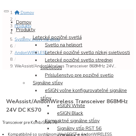
Domov
/
Domov
Produkty
Produkty
/
Letecké pozičné svetlá
Systémy výzvy na akciu
Svetlo na heliport
/
Letecké pozičné svetlo nízkej svietivosti
AndonWIRELESS
/
Letecké pozičné svetlo strednej
WeAssist/AndonWireless Transceiver 868MHz 24V...
svietivosti
Príslušenstvo pre pozičné svetlo
Signálne stĺpy
eSIGN voľne konfigurovateľné signálne
stĺpy
WeAssist/AndonWireless Transceiver 868MHz
eSIGN White
24V DC KS70
eSIGN Black
Kompaktné signálne stĺpy
Transceiver pre KombiSIGN 70.
Signálny stĺp RST 56
Kompatibilné so systémom WeASSIST a AndonWIRELESS.