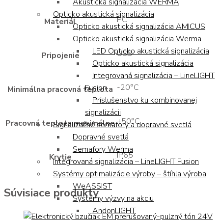
Akustická signalizácia WERMA
Opticko akustická signalizácia
PC
Materiál
Opticko akustická signalizácia AMICUS
Opticko akustická signalizácia Werma
LED Opticko akustická signalizácia
USB
Pripojenie
Opticko akustická signalizácia
Integrovaná signalizácia – LineLIGHT
-20°C
Fusion
Minimálna pracovná teplota
Príslušenstvo ku kombinovanej
signalizácii
+50°C
Pracovná teplota maximálne
Signalizačné semafory a dopravné svetlá
Dopravné svetlá
Semafory Werma
IP65
Krytie
Integrovaná signalizácia – LineLIGHT Fusion
Systémy optimalizácie výroby – štíhla výroba
WeASSIST
Súvisiace produkty
Systémy výzvy na akciu
AndonLIGHT