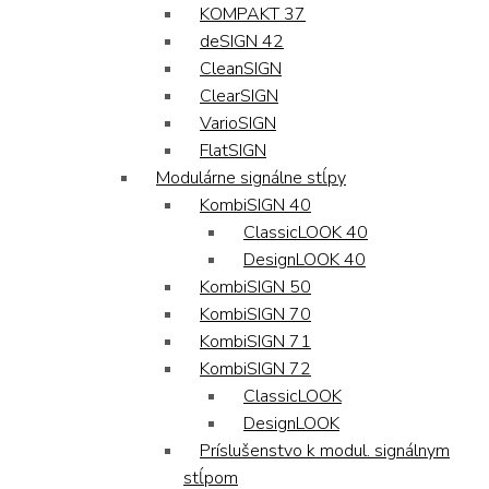
KOMPAKT 37
deSIGN 42
CleanSIGN
ClearSIGN
VarioSIGN
FlatSIGN
Modulárne signálne stĺpy
KombiSIGN 40
ClassicLOOK 40
DesignLOOK 40
KombiSIGN 50
KombiSIGN 70
KombiSIGN 71
KombiSIGN 72
ClassicLOOK
DesignLOOK
Príslušenstvo k modul. signálnym
stĺpom