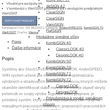
KOMPAKT 37
Vhodné pre európsky trh.
deSIGN 42
V kombinácii s WeASSIST použiteľné iba s existujúcim predplatným
CleanSIGN
WeASSIST.
ClearSIGN
VarioSIGN
Katalógové číslo:
WE 86200011
Kategórie:
AndonWIRELESS
,
KombiSIGN 70
,
FlatSIGN
WeASSIST
Značka:
Werma
Modulárne signálne stĺpy
Popis
KombiSIGN 40
Ďalšie informácie
ClassicLOOK 40
DesignLOOK 40
Popis
KombiSIGN 50
KombiSIGN 70
Systémy ako StockSAVER, SmartMONITOR, AndonSPEED,
KombiSIGN 71
WIN system určené pre monitorovanie a optimalizáciu
KombiSIGN 72
výrobných a skladovacích procesov, pomocou ktorých môžete
ClassicLOOK
okamžite identifikovať slabé miesta. Ak chcete objaviť skrytý
DesignLOOK
potenciál vo svojej výrobe, logistike alebo preprave, je
Príslušenstvo k modul. signálnym
potrebný systém, ktorý meria neproduktívny čas – či už na
stĺpom
manuálnych pracovných staniciach, prepravných pracoviskách