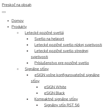
Preskoč na obsah
Domov
Produkty
Letecké pozičné svetlá
Svetlo na heliport
Letecké pozičné svetlo nízkej svietivosti
Letecké pozičné svetlo strednej
svietivosti
Príslušenstvo pre pozičné svetlo
Signálne stĺpy
eSIGN voľne konfigurovateľné signálne
stĺpy
eSIGN White
eSIGN Black
Kompaktné signálne stĺpy
Signálny stĺp RST 56