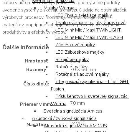
Svetelná signalizácia
alebo v automatizovanej výrobe. Pre priemyselné podniky
Majáky Werma
uvedené systémy získavajú a analyzujú údaje na optimalizáciu
LED Trvalo svietiace majáky
výrobných procesov, monitorujú výrobu, stroje, toky
Trvalo svietiace majáky žiarovkové
materiálov, poprípade zahajujú určité procesy pre zvýšenie
LED Mini/ Midi/ Maxi TWINLIGHT
produktivity a efektivity výroby.
LED Mini/ Midi/ Maxi TWINFLASH
Zábleskové majáky
Ďalšie informácie
LED Zábleskové majáky
Blikajúce majáky
Hmotnosť
92 g
Rotačné majáky
Rozmery
70 × 66 mm
Rotačné zrkadlové majáky
Integrovaná signalizácia – LineLIGHT
862.000.11
Číslo dielu:
Fusion
Príslušenstvo k svetelnej signalizácii
70 mm
Werma
Priemer v mm:
Svetelná signalizácia Amicus
Akustická / zvuková signalizácia
24VDC
Napätie:
Akustická signalizácia AMICUS