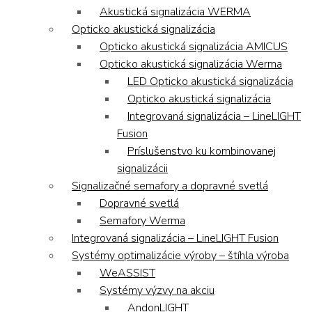
Akustická signalizácia WERMA
Opticko akustická signalizácia
Opticko akustická signalizácia AMICUS
Opticko akustická signalizácia Werma
LED Opticko akustická signalizácia
Opticko akustická signalizácia
Integrovaná signalizácia – LineLIGHT
Fusion
Príslušenstvo ku kombinovanej
signalizácii
Signalizačné semafory a dopravné svetlá
Dopravné svetlá
Semafory Werma
Integrovaná signalizácia – LineLIGHT Fusion
Systémy optimalizácie výroby – štíhla výroba
WeASSIST
Systémy výzvy na akciu
AndonLIGHT