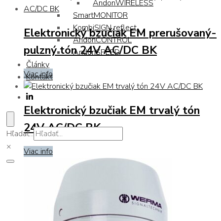
AndonWIRELESS
SmartMONITOR
KombiSIGN reflect
Elektronický bzučiak EM prerušovaný-
AndonCONTROL
pulzný tón 24V AC/DC BK
AndonSPEED
Články
Viac info
Kontakt
Elektronický bzučiak EM trvalý tón
24V AC/DC BK
Hľadať...
×
Viac info