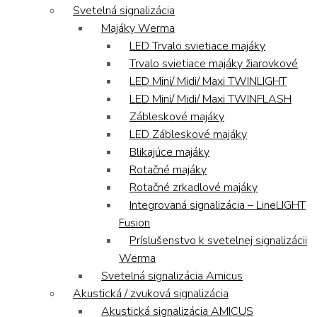
Svetelná signalizácia
Majáky Werma
LED Trvalo svietiace majáky
Trvalo svietiace majáky žiarovkové
LED Mini/ Midi/ Maxi TWINLIGHT
LED Mini/ Midi/ Maxi TWINFLASH
Zábleskové majáky
LED Zábleskové majáky
Blikajúce majáky
Rotačné majáky
Rotačné zrkadlové majáky
Integrovaná signalizácia – LineLIGHT
Fusion
Príslušenstvo k svetelnej signalizácii
Werma
Svetelná signalizácia Amicus
Akustická / zvuková signalizácia
Akustická signalizácia AMICUS