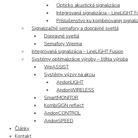
Opticko akustická signalizácia
Integrovaná signalizácia – LineLIGHT F
Príslušenstvo ku kombinovanej signaliz
Signalizačné semafory a dopravné svetlá
Dopravné svetlá
Semafory Werma
Integrovaná signalizácia – LineLIGHT Fusion
Systémy optimalizácie výroby – štíhla výroba
WeASSIST
Systémy výzvy na akciu
AndonLIGHT
AndonWIRELESS
SmartMONITOR
KombiSIGN reflect
AndonCONTROL
AndonSPEED
Články
Kontakt