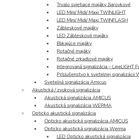
Trvalo svietiace majáky žiarovkové
LED Mini/ Midi/ Maxi TWINLIGHT
LED Mini/ Midi/ Maxi TWINFLASH
Zábleskové majáky
LED Zábleskové majáky
Blikajúce majáky
Rotačné majáky
Rotačné zrkadlové majáky
Integrovaná signalizácia – LineLIGHT F
Príslušenstvo k svetelnej signalizáci
Svetelná signalizácia Amicus
Akustická / zvuková signalizácia
Akustická signalizácia AMICUS
Akustická signalizácia WERMA
Opticko akustická signalizácia
Opticko akustická signalizácia AMICUS
Opticko akustická signalizácia Werma
LED Opticko akustická signalizácia