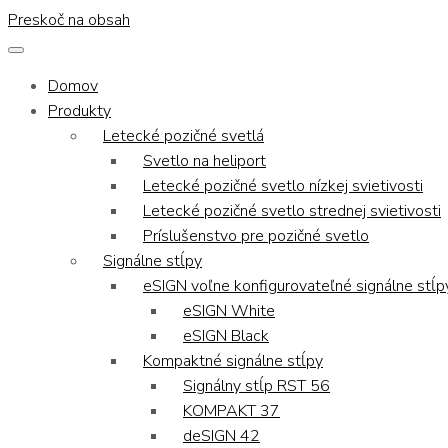
Preskoč na obsah
Domov
Produkty
Letecké pozičné svetlá
Svetlo na heliport
Letecké pozičné svetlo nízkej svietivosti
Letecké pozičné svetlo strednej svietivosti
Príslušenstvo pre pozičné svetlo
Signálne stĺpy
eSIGN voľne konfigurovateľné signálne stĺp
eSIGN White
eSIGN Black
Kompaktné signálne stĺpy
Signálny stĺp RST 56
KOMPAKT 37
deSIGN 42