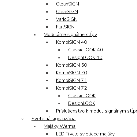
CleanSIGN
ClearSIGN
VarioSIGN
FlatSIGN
Modulárne signálne stĺpy
KombiSIGN 40
ClassicLOOK 40
DesignLOOK 40
KombiSIGN 50
KombiSIGN 70
KombiSIGN 71
KombiSIGN 72
ClassicLOOK
DesignLOOK
Príslušenstvo k modul. signálnym stĺ
Svetelná signalizácia
Majáky Werma
LED Trvalo svietiace majáky