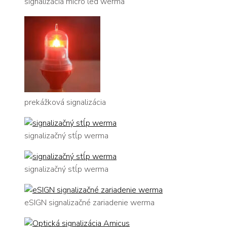
signalizácia micro led werma
prekážková signalizácia
signalizačný stĺp werma
signalizačný stĺp werma
eSIGN signalizačné zariadenie werma