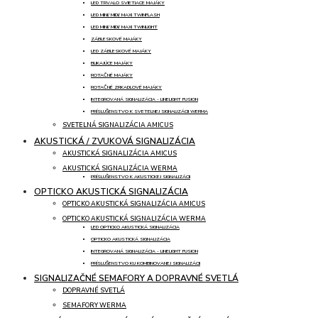
LED TRVALO SVIETIACE MAJÁKY
LED MINI/ MIDI/ MAXI TWINFLASH
LED MINI/ MIDI/ MAXI TWINLIGHT
ZÁBLESKOVÉ MAJÁKY
LED ZÁBLESKOVÉ MAJÁKY
BLIKAJÚCE MAJÁKY
ROTAČNÉ MAJÁKY
ROTAČNÉ ZRKADLOVÉ MAJÁKY
INTEGROVANÁ SIGNALIZÁCIA - LINELIGHT FUSION
PRÍSLUŠENSTVO K SVETELNEJ SIGNALIZÁCII WERMA
SVETELNÁ SIGNALIZÁCIA AMICUS
AKUSTICKÁ / ZVUKOVÁ SIGNALIZÁCIA
AKUSTICKÁ SIGNALIZÁCIA AMICUS
AKUSTICKÁ SIGNALIZÁCIA WERMA
PRÍSLUŠENSTVO K AKUSTICKEJ SIGNALIZÁCII
OPTICKO AKUSTICKÁ SIGNALIZÁCIA
OPTICKO AKUSTICKÁ SIGNALIZÁCIA AMICUS
OPTICKO AKUSTICKÁ SIGNALIZÁCIA WERMA
LED OPTICKO AKUSTICKÁ SIGNALIZÁCIA
OPTICKO AKUSTICKÁ SIGNALIZÁCIA
INTEGROVANÁ SIGNALIZÁCIA - LINELIGHT FUSION
PRÍSLUŠENSTVO KU KOMBINOVANEJ SIGNALIZÁCII
SIGNALIZAČNÉ SEMAFORY A DOPRAVNÉ SVETLÁ
DOPRAVNÉ SVETLÁ
SEMAFORY WERMA