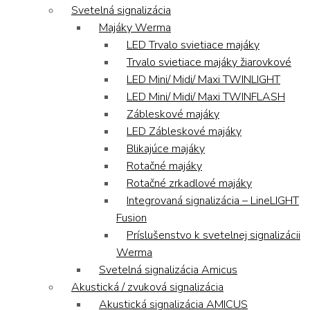
Svetelná signalizácia
Majáky Werma
LED Trvalo svietiace majáky
Trvalo svietiace majáky žiarovkové
LED Mini/ Midi/ Maxi TWINLIGHT
LED Mini/ Midi/ Maxi TWINFLASH
Zábleskové majáky
LED Zábleskové majáky
Blikajúce majáky
Rotačné majáky
Rotačné zrkadlové majáky
Integrovaná signalizácia – LineLIGHT
Fusion
Príslušenstvo k svetelnej signalizácii
Werma
Svetelná signalizácia Amicus
Akustická / zvuková signalizácia
Akustická signalizácia AMICUS