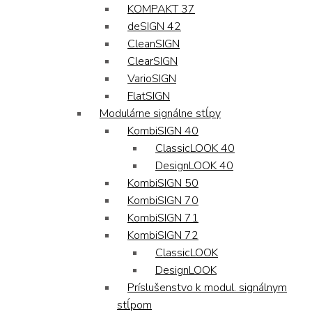
KOMPAKT 37
deSIGN 42
CleanSIGN
ClearSIGN
VarioSIGN
FlatSIGN
Modulárne signálne stĺpy
KombiSIGN 40
ClassicLOOK 40
DesignLOOK 40
KombiSIGN 50
KombiSIGN 70
KombiSIGN 71
KombiSIGN 72
ClassicLOOK
DesignLOOK
Príslušenstvo k modul. signálnym
stĺpom