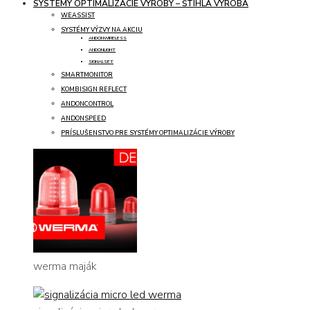
SYSTÉMY OPTIMALIZÁCIE VÝROBY – ŠTÍHLA VÝROBA
WEASSIST
SYSTÉMY VÝZVY NA AKCIU
ANDONWIRELESS
ANDONLIGHT
SIGNALSET
SMARTMONITOR
KOMBISIGN REFLECT
ANDONCONTROL
ANDONSPEED
PRÍSLUŠENSTVO PRE SYSTÉMY OPTIMALIZÁCIE VÝROBY
werma maják