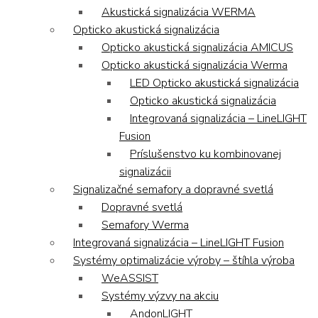
Akustická signalizácia WERMA
Opticko akustická signalizácia
Opticko akustická signalizácia AMICUS
Opticko akustická signalizácia Werma
LED Opticko akustická signalizácia
Opticko akustická signalizácia
Integrovaná signalizácia – LineLIGHT
Fusion
Príslušenstvo ku kombinovanej
signalizácii
Signalizačné semafory a dopravné svetlá
Dopravné svetlá
Semafory Werma
Integrovaná signalizácia – LineLIGHT Fusion
Systémy optimalizácie výroby – štíhla výroba
WeASSIST
Systémy výzvy na akciu
AndonLIGHT