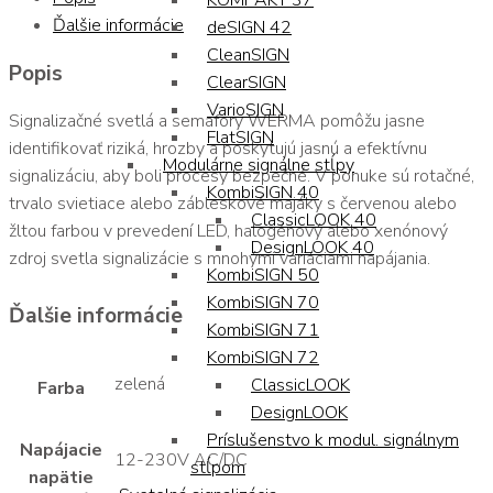
KOMPAKT 37
Ďalšie informácie
deSIGN 42
CleanSIGN
Popis
ClearSIGN
VarioSIGN
Signalizačné svetlá a semafory WERMA pomôžu jasne
FlatSIGN
identifikovať riziká, hrozby a poskytujú jasnú a efektívnu
Modulárne signálne stĺpy
signalizáciu, aby boli procesy bezpečné. V ponuke sú rotačné,
KombiSIGN 40
trvalo svietiace alebo zábleskové majáky s červenou alebo
ClassicLOOK 40
žltou farbou v prevedení LED, halogénový alebo xenónový
DesignLOOK 40
zdroj svetla signalizácie s mnohými variáciami napájania.
KombiSIGN 50
KombiSIGN 70
Ďalšie informácie
KombiSIGN 71
KombiSIGN 72
zelená
ClassicLOOK
Farba
DesignLOOK
Príslušenstvo k modul. signálnym
Napájacie
12-230V AC/DC
stĺpom
napätie