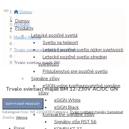
Domov
/
Domov
Produkty
Produkty
/
Letecké pozičné svetlá
Majáky Werma
Svetlo na heliport
/
Letecké pozičné svetlo nízkej svietivosti
Trvalo svietiace majáky žiarovkové
/
Letecké pozičné svetlo strednej
Trvalo svietiaci maják BM...
svietivosti
Príslušenstvo pre pozičné svetlo
Signálne stĺpy
eSIGN voľne konfigurovateľné signálne
Trvalo svietiaci maják BM 12-230V AC/DC GN
stĺpy
eSIGN White
eSIGN Black
Katalógové číslo:
WE 22020000
Kategória:
Trvalo svietiace majáky žiarovkové
Kompaktné signálne stĺpy
Značka:
Werma
Signálny stĺp RST 56
Popis