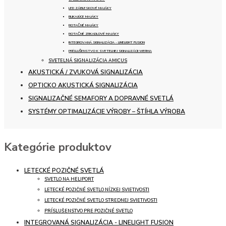
LED ZÁBLESKOVÉ MAJÁKY
BLIKAJÚCE MAJÁKY
ROTAČNÉ MAJÁKY
ROTAČNÉ ZRKADLOVÉ MAJÁKY
INTEGROVANÁ SIGNALIZÁCIA - LINELIGHT FUSION
PRÍSLUŠENSTVO K SVETELNEJ SIGNALIZÁCII WERMA
SVETELNÁ SIGNALIZÁCIA AMICUS
AKUSTICKÁ / ZVUKOVÁ SIGNALIZÁCIA
OPTICKO AKUSTICKÁ SIGNALIZÁCIA
SIGNALIZAČNÉ SEMAFORY A DOPRAVNÉ SVETLÁ
SYSTÉMY OPTIMALIZÁCIE VÝROBY – ŠTÍHLA VÝROBA
Kategórie produktov
LETECKÉ POZIČNÉ SVETLÁ
SVETLO NA HELIPORT
LETECKÉ POZIČNÉ SVETLO NÍZKEJ SVIETIVOSTI
LETECKÉ POZIČNÉ SVETLO STREDNEJ SVIETIVOSTI
PRÍSLUŠENSTVO PRE POZIČNÉ SVETLO
INTEGROVANÁ SIGNALIZÁCIA - LINELIGHT FUSION