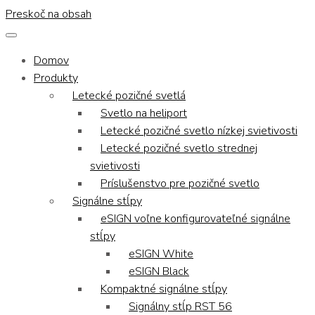
Preskoč na obsah
Domov
Produkty
Letecké pozičné svetlá
Svetlo na heliport
Letecké pozičné svetlo nízkej svietivosti
Letecké pozičné svetlo strednej
svietivosti
Príslušenstvo pre pozičné svetlo
Signálne stĺpy
eSIGN voľne konfigurovateľné signálne
stĺpy
eSIGN White
eSIGN Black
Kompaktné signálne stĺpy
Signálny stĺp RST 56