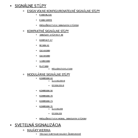
SIGNÁLNE STĹPY
ESIGN VOĽNE KONFIGUROVATEĽNÉ SIGNÁLNE STĹPY
ESIGN BLACK
ESIGN WHITE
PRÍSLUŠENSTVO K SIGNÁLNYM STĹPOM
KOMPAKTNÉ SIGNÁLNE STĹPY
SIGNÁLNY STĹP RST 56
KOMPAKT 37
DESIGN 42
CLEANSIGN
CLEARSIGN
VARIOSIGN
FLATSIGN
PRÍSLUŠENSTVO FLATSIGN
MODULÁRNE SIGNÁLNE STĹPY
KOMBISIGN 40
CLASSICLOOK 40
DESIGNLOOK 40
KOMBISIGN 50
KOMBISIGN 70
KOMBISIGN 71
KOMBISIGN 72
CLASSICLOOK
DESIGNLOOK
PRÍSLUŠENSTVO K MODUL. SIGNÁLNYM STĹPOM
SVETELNÁ SIGNALIZÁCIA
MAJÁKY WERMA
TRVALO SVIETIACE MAJÁKY ŽIAROVKOVÉ