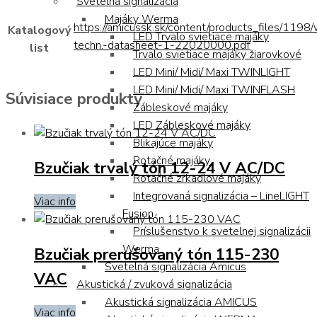
Svetelná signalizácia
Majáky Werma
https://amicussk.sk/content/products_files/1198
Katalogový
LED Trvalo svietiace majáky
techn.-datasheet-1-22020000.pdf
list
Trvalo svietiace majáky žiarovkové
LED Mini/ Midi/ Maxi TWINLIGHT
LED Mini/ Midi/ Maxi TWINFLASH
Súvisiace produkty
Zábleskové majáky
LED Zábleskové majáky
Blikajúce majáky
Rotačné majáky
Bzučiak trvalý tón 12-24 V AC/DC
Rotačné zrkadlové majáky
Integrovaná signalizácia – LineLIGHT
Viac info
Fusion
Príslušenstvo k svetelnej signalizácii
Werma
Bzučiak prerušovaný tón 115-230
Svetelná signalizácia Amicus
VAC
Akustická / zvuková signalizácia
Akustická signalizácia AMICUS
Viac info