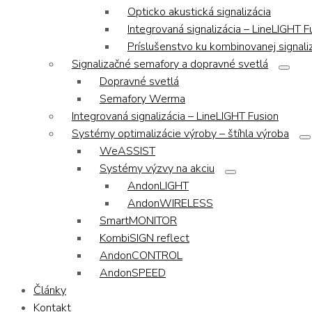
Opticko akustická signalizácia
Integrovaná signalizácia – LineLIGHT F
Príslušenstvo ku kombinovanej signaliz
Signalizačné semafory a dopravné svetlá
Dopravné svetlá
Semafory Werma
Integrovaná signalizácia – LineLIGHT Fusion
Systémy optimalizácie výroby – štíhla výroba
WeASSIST
Systémy výzvy na akciu
AndonLIGHT
AndonWIRELESS
SmartMONITOR
KombiSIGN reflect
AndonCONTROL
AndonSPEED
Články
Kontakt