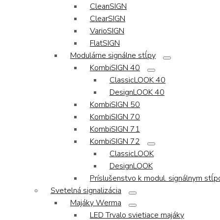
CleanSIGN
ClearSIGN
VarioSIGN
FlatSIGN
Modulárne signálne stĺpy
KombiSIGN 40
ClassicLOOK 40
DesignLOOK 40
KombiSIGN 50
KombiSIGN 70
KombiSIGN 71
KombiSIGN 72
ClassicLOOK
DesignLOOK
Príslušenstvo k modul. signálnym stĺ
Svetelná signalizácia
Majáky Werma
LED Trvalo svietiace majáky