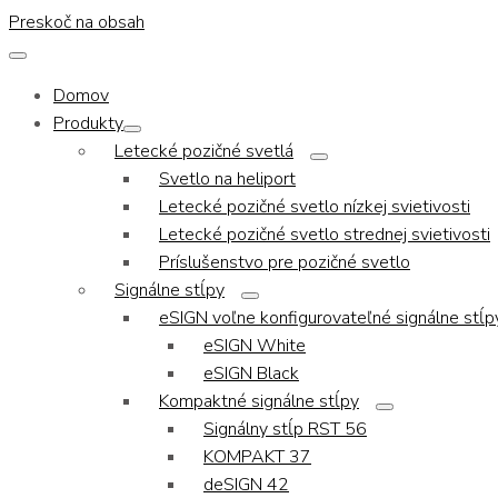
Preskoč na obsah
Domov
Produkty
Letecké pozičné svetlá
Svetlo na heliport
Letecké pozičné svetlo nízkej svietivosti
Letecké pozičné svetlo strednej svietivosti
Príslušenstvo pre pozičné svetlo
Signálne stĺpy
eSIGN voľne konfigurovateľné signálne stĺp
eSIGN White
eSIGN Black
Kompaktné signálne stĺpy
Signálny stĺp RST 56
KOMPAKT 37
deSIGN 42