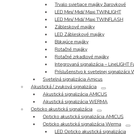
Trvalo svietiace majáky žiarovkové
LED Mini/ Midi/ Maxi TWINLIGHT
LED Mini/ Midi/ Maxi TWINFLASH
Zábleskové majáky
LED Zábleskové majáky
Blikajúce majáky
Rotačné majáky
Rotačné zrkadlové majáky
Integrovaná signalizácia – LineLIGHT F
Príslušenstvo k svetelnej signalizáci
Svetelná signalizácia Amicus
Akustická / zvuková signalizácia
Akustická signalizácia AMICUS
Akustická signalizácia WERMA
Opticko akustická signalizácia
Opticko akustická signalizácia AMICUS
Opticko akustická signalizácia Werma
LED Opticko akustická signalizácia