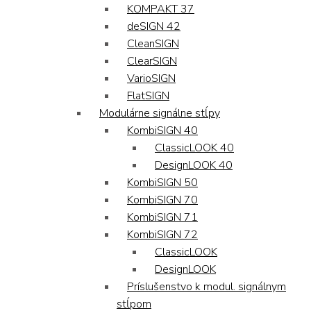
KOMPAKT 37
deSIGN 42
CleanSIGN
ClearSIGN
VarioSIGN
FlatSIGN
Modulárne signálne stĺpy
KombiSIGN 40
ClassicLOOK 40
DesignLOOK 40
KombiSIGN 50
KombiSIGN 70
KombiSIGN 71
KombiSIGN 72
ClassicLOOK
DesignLOOK
Príslušenstvo k modul. signálnym
stĺpom