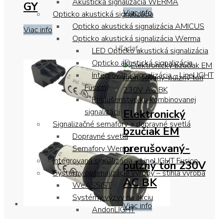
Akustická signalizácia WERMA
GY
Viac info
Opticko akustická signalizácia
Opticko akustická signalizácia AMICUS
Viac info
Opticko akustická signalizácia Werma
Hľadať...
LED Opticko akustická signalizácia
Opticko akustická signalizácia
Integrovaná signalizácia – LineLIGHT
Fusion
Príslušenstvo ku kombinovanej
Elektronický
signalizácii
Signalizačné semafory a dopravné svetlá
bzučiak EM
Dopravné svetlá
prerušovaný-
Semafory Werma
Integrovaná signalizácia – LineLIGHT Fusion
pulzný tón 230V
Systémy optimalizácie výroby – štíhla výroba
AC BK
WeASSIST
Systémy výzvy na akciu
Viac info
AndonLIGHT