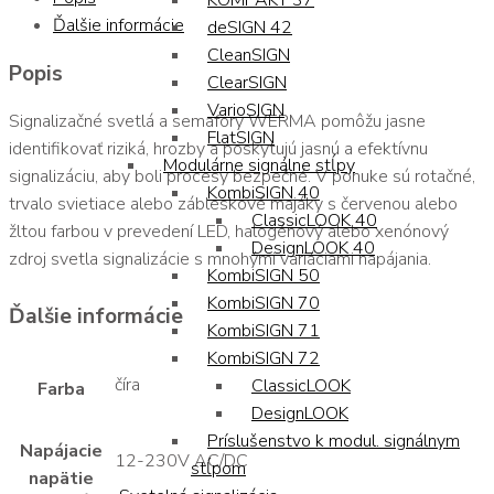
KOMPAKT 37
Ďalšie informácie
deSIGN 42
CleanSIGN
Popis
ClearSIGN
VarioSIGN
Signalizačné svetlá a semafory WERMA pomôžu jasne
FlatSIGN
identifikovať riziká, hrozby a poskytujú jasnú a efektívnu
Modulárne signálne stĺpy
signalizáciu, aby boli procesy bezpečné. V ponuke sú rotačné,
KombiSIGN 40
trvalo svietiace alebo zábleskové majáky s červenou alebo
ClassicLOOK 40
žltou farbou v prevedení LED, halogénový alebo xenónový
DesignLOOK 40
zdroj svetla signalizácie s mnohými variáciami napájania.
KombiSIGN 50
KombiSIGN 70
Ďalšie informácie
KombiSIGN 71
KombiSIGN 72
číra
ClassicLOOK
Farba
DesignLOOK
Príslušenstvo k modul. signálnym
Napájacie
12-230V AC/DC
stĺpom
napätie