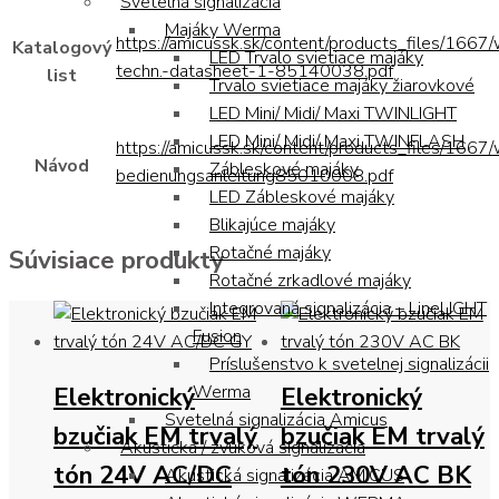
Svetelná signalizácia
Majáky Werma
https://amicussk.sk/content/products_files/1667
Katalogový
LED Trvalo svietiace majáky
techn.-datasheet-1-85140038.pdf
list
Trvalo svietiace majáky žiarovkové
LED Mini/ Midi/ Maxi TWINLIGHT
LED Mini/ Midi/ Maxi TWINFLASH
https://amicussk.sk/content/products_files/1667
Návod
Zábleskové majáky
bedienungsanleitung85010008.pdf
LED Zábleskové majáky
Blikajúce majáky
Rotačné majáky
Súvisiace produkty
Rotačné zrkadlové majáky
Integrovaná signalizácia – LineLIGHT
Fusion
Príslušenstvo k svetelnej signalizácii
Elektronický
Elektronický
Werma
Svetelná signalizácia Amicus
bzučiak EM trvalý
bzučiak EM trvalý
Akustická / zvuková signalizácia
tón 24V AC/DC
tón 230V AC BK
Akustická signalizácia AMICUS