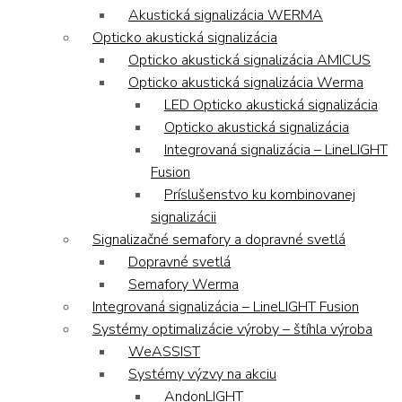
Akustická signalizácia WERMA
Opticko akustická signalizácia
Opticko akustická signalizácia AMICUS
Opticko akustická signalizácia Werma
LED Opticko akustická signalizácia
Opticko akustická signalizácia
Integrovaná signalizácia – LineLIGHT
Fusion
Príslušenstvo ku kombinovanej
signalizácii
Signalizačné semafory a dopravné svetlá
Dopravné svetlá
Semafory Werma
Integrovaná signalizácia – LineLIGHT Fusion
Systémy optimalizácie výroby – štíhla výroba
WeASSIST
Systémy výzvy na akciu
AndonLIGHT