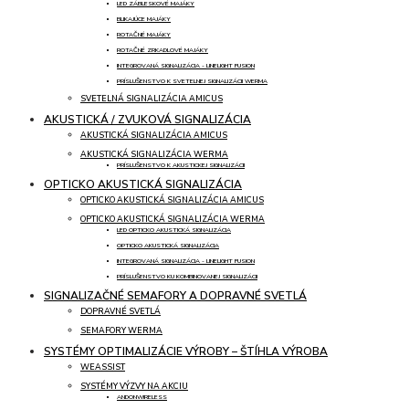
LED ZÁBLESKOVÉ MAJÁKY
BLIKAJÚCE MAJÁKY
ROTAČNÉ MAJÁKY
ROTAČNÉ ZRKADLOVÉ MAJÁKY
INTEGROVANÁ SIGNALIZÁCIA - LINELIGHT FUSION
PRÍSLUŠENSTVO K SVETELNEJ SIGNALIZÁCII WERMA
SVETELNÁ SIGNALIZÁCIA AMICUS
AKUSTICKÁ / ZVUKOVÁ SIGNALIZÁCIA
AKUSTICKÁ SIGNALIZÁCIA AMICUS
AKUSTICKÁ SIGNALIZÁCIA WERMA
PRÍSLUŠENSTVO K AKUSTICKEJ SIGNALIZÁCII
OPTICKO AKUSTICKÁ SIGNALIZÁCIA
OPTICKO AKUSTICKÁ SIGNALIZÁCIA AMICUS
OPTICKO AKUSTICKÁ SIGNALIZÁCIA WERMA
LED OPTICKO AKUSTICKÁ SIGNALIZÁCIA
OPTICKO AKUSTICKÁ SIGNALIZÁCIA
INTEGROVANÁ SIGNALIZÁCIA - LINELIGHT FUSION
PRÍSLUŠENSTVO KU KOMBINOVANEJ SIGNALIZÁCII
SIGNALIZAČNÉ SEMAFORY A DOPRAVNÉ SVETLÁ
DOPRAVNÉ SVETLÁ
SEMAFORY WERMA
SYSTÉMY OPTIMALIZÁCIE VÝROBY – ŠTÍHLA VÝROBA
WEASSIST
SYSTÉMY VÝZVY NA AKCIU
ANDONWIRELESS