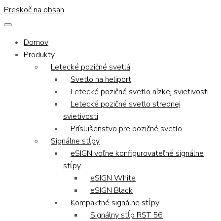
Preskoč na obsah
Domov
Produkty
Letecké pozičné svetlá
Svetlo na heliport
Letecké pozičné svetlo nízkej svietivosti
Letecké pozičné svetlo strednej
svietivosti
Príslušenstvo pre pozičné svetlo
Signálne stĺpy
eSIGN voľne konfigurovateľné signálne
stĺpy
eSIGN White
eSIGN Black
Kompaktné signálne stĺpy
Signálny stĺp RST 56