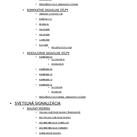
PRÍSLUŠENSTVO K SIGNÁLNYM STĹPOM
KOMPAKTNÉ SIGNÁLNE STĹPY
SIGNÁLNY STĹP RST 56
KOMPAKT 37
DESIGN 42
CLEANSIGN
CLEARSIGN
VARIOSIGN
FLATSIGN
PRÍSLUŠENSTVO FLATSIGN
MODULÁRNE SIGNÁLNE STĹPY
KOMBISIGN 40
CLASSICLOOK 40
DESIGNLOOK 40
KOMBISIGN 50
KOMBISIGN 70
KOMBISIGN 71
KOMBISIGN 72
CLASSICLOOK
DESIGNLOOK
PRÍSLUŠENSTVO K MODUL. SIGNÁLNYM STĹPOM
SVETELNÁ SIGNALIZÁCIA
MAJÁKY WERMA
TRVALO SVIETIACE MAJÁKY ŽIAROVKOVÉ
LED TRVALO SVIETIACE MAJÁKY
LED MINI/ MIDI/ MAXI TWINFLASH
LED MINI/ MIDI/ MAXI TWINLIGHT
ZÁBLESKOVÉ MAJÁKY