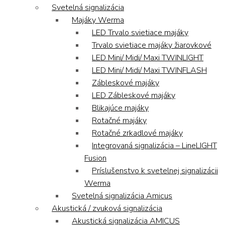
Svetelná signalizácia
Majáky Werma
LED Trvalo svietiace majáky
Trvalo svietiace majáky žiarovkové
LED Mini/ Midi/ Maxi TWINLIGHT
LED Mini/ Midi/ Maxi TWINFLASH
Zábleskové majáky
LED Zábleskové majáky
Blikajúce majáky
Rotačné majáky
Rotačné zrkadlové majáky
Integrovaná signalizácia – LineLIGHT
Fusion
Príslušenstvo k svetelnej signalizácii
Werma
Svetelná signalizácia Amicus
Akustická / zvuková signalizácia
Akustická signalizácia AMICUS