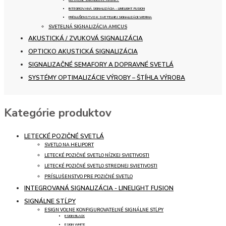
INTEGROVANÁ SIGNALIZÁCIA - LINELIGHT FUSION
PRÍSLUŠENSTVO K SVETELNEJ SIGNALIZÁCII WERMA
SVETELNÁ SIGNALIZÁCIA AMICUS
AKUSTICKÁ / ZVUKOVÁ SIGNALIZÁCIA
OPTICKO AKUSTICKÁ SIGNALIZÁCIA
SIGNALIZAČNÉ SEMAFORY A DOPRAVNÉ SVETLÁ
SYSTÉMY OPTIMALIZÁCIE VÝROBY – ŠTÍHLA VÝROBA
Kategórie produktov
LETECKÉ POZIČNÉ SVETLÁ
SVETLO NA HELIPORT
LETECKÉ POZIČNÉ SVETLO NÍZKEJ SVIETIVOSTI
LETECKÉ POZIČNÉ SVETLO STREDNEJ SVIETIVOSTI
PRÍSLUŠENSTVO PRE POZIČNÉ SVETLO
INTEGROVANÁ SIGNALIZÁCIA - LINELIGHT FUSION
SIGNÁLNE STĹPY
ESIGN VOĽNE KONFIGUROVATEĽNÉ SIGNÁLNE STĹPY
ESIGN BLACK
ESIGN WHITE