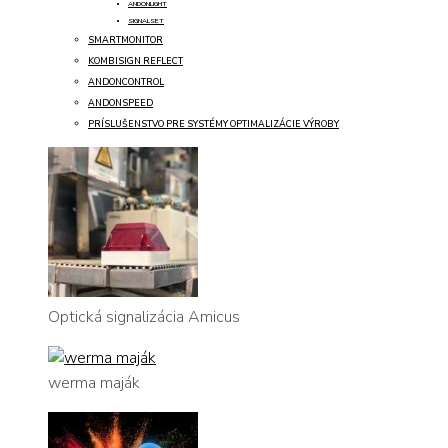
ANDONLIGHT
SIGNALSET
SMARTMONITOR
KOMBISIGN REFLECT
ANDONCONTROL
ANDONSPEED
PRÍSLUŠENSTVO PRE SYSTÉMY OPTIMALIZÁCIE VÝROBY
Optická signalizácia Amicus
werma maják