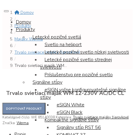
Domov
/
Domov
Produkty
Produkty
/
Letecké pozičné svetlá
Majáky Werma
Svetlo na heliport
/
Letecké pozičné svetlo nízkej svietivosti
Trvalo svietiace majáky žiarovkové
/
Letecké pozičné svetlo strednej
Trvalo svietiaci maják WM...
svietivosti
Príslušenstvo pre pozičné svetlo
Signálne stĺpy
eSIGN voľne konfigurovateľné signálne
Trvalo svietiaci maják WM 12-230V AC/DC CL
stĺpy
eSIGN White
eSIGN Black
Katalógové číslo:
WE 85140038
Kategória:
Trvalo svietiace majáky žiarovkové
Kompaktné signálne stĺpy
Značka:
Werma
Signálny stĺp RST 56
Popis