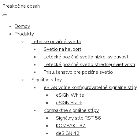
Preskoč na obsah
Domov
Produkty
Letecké pozičné svetlá
Svetlo na heliport
Letecké pozičné svetlo nízkej svietivosti
Letecké pozičné svetlo strednej svietivosti
Príslušenstvo pre pozičné svetlo
Signálne stĺpy
eSIGN voľne konfigurovateľné signálne stĺp
eSIGN White
eSIGN Black
Kompaktné signálne stĺpy
Signálny stĺp RST 56
KOMPAKT 37
deSIGN 42