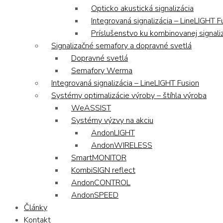
Opticko akustická signalizácia
Integrovaná signalizácia – LineLIGHT F
Príslušenstvo ku kombinovanej signaliz
Signalizačné semafory a dopravné svetlá
Dopravné svetlá
Semafory Werma
Integrovaná signalizácia – LineLIGHT Fusion
Systémy optimalizácie výroby – štíhla výroba
WeASSIST
Systémy výzvy na akciu
AndonLIGHT
AndonWIRELESS
SmartMONITOR
KombiSIGN reflect
AndonCONTROL
AndonSPEED
Články
Kontakt