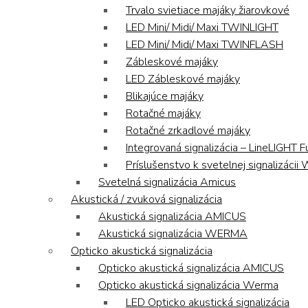
Trvalo svietiace majáky žiarovkové
LED Mini/ Midi/ Maxi TWINLIGHT
LED Mini/ Midi/ Maxi TWINFLASH
Zábleskové majáky
LED Zábleskové majáky
Blikajúce majáky
Rotačné majáky
Rotačné zrkadlové majáky
Integrovaná signalizácia – LineLIGHT F
Príslušenstvo k svetelnej signalizáci
Svetelná signalizácia Amicus
Akustická / zvuková signalizácia
Akustická signalizácia AMICUS
Akustická signalizácia WERMA
Opticko akustická signalizácia
Opticko akustická signalizácia AMICUS
Opticko akustická signalizácia Werma
LED Opticko akustická signalizácia