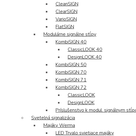
CleanSIGN
ClearSIGN
VarioSIGN
FlatSIGN
Modulárne signálne stĺpy
KombiSIGN 40
ClassicLOOK 40
DesignLOOK 40
KombiSIGN 50
KombiSIGN 70
KombiSIGN 71
KombiSIGN 72
ClassicLOOK
DesignLOOK
Príslušenstvo k modul. signálnym stĺ
Svetelná signalizácia
Majáky Werma
LED Trvalo svietiace majáky