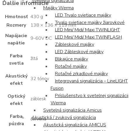
Svetelná signalizácia
Ďalšie informácie
Majáky Werma
LED Trvalo svietiace majáky
Hmotnosť
430 g
Trvalo svietiace majáky žiarovkové
Rozmery
138 × 136 × 119 mm
LED Mini/ Midi/ Maxi TWINLIGHT
Napájacie
LED Mini/ Midi/ Maxi TWINFLASH
9-60V DC
napätie
Zábleskové majáky
LED Zábleskové majáky
Farba
žltá
Blikajúce majáky
svetla
Rotačné majáky
Rotačné zrkadlové majáky
Akustický
32 tónov
Integrovaná signalizácia – LineLIGHT
efekt
Fusion
Príslušenstvo k svetelnej signalizácii
Optický
záblesk
Werma
efekt
Svetelná signalizácia Amicus
Farba
Akustická / zvuková signalizácia
červená
púzdra
Akustická signalizácia AMICUS