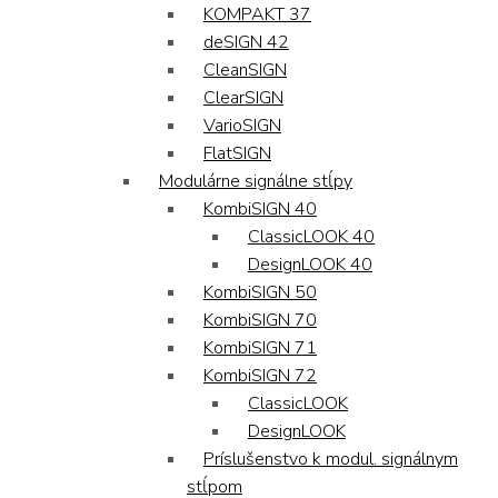
KOMPAKT 37
deSIGN 42
CleanSIGN
ClearSIGN
VarioSIGN
FlatSIGN
Modulárne signálne stĺpy
KombiSIGN 40
ClassicLOOK 40
DesignLOOK 40
KombiSIGN 50
KombiSIGN 70
KombiSIGN 71
KombiSIGN 72
ClassicLOOK
DesignLOOK
Príslušenstvo k modul. signálnym
stĺpom