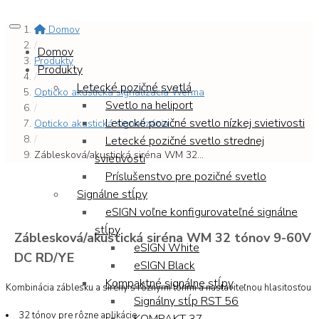
Domov
/
Domov
Produkty
Produkty
/
Letecké pozičné svetlá
Opticko akustická signalizácia Werma
Svetlo na heliport
/
Letecké pozičné svetlo nízkej svietivosti
Opticko akustická signalizácia
/
Letecké pozičné svetlo strednej
Záblesková/akustická siréna WM 32...
svietivosti
Príslušenstvo pre pozičné svetlo
Signálne stĺpy
eSIGN voľne konfigurovateľné signálne
stĺpy
Záblesková/akustická siréna WM 32 tónov 9-60V
eSIGN White
DC RD/YE
eSIGN Black
Kompaktné signálne stĺpy
Kombinácia záblesku a sirény s rôznymi tónmi a nastaviteľnou hlasitosťou
Signálny stĺp RST 56
32 tónov pre rôzne aplikácie