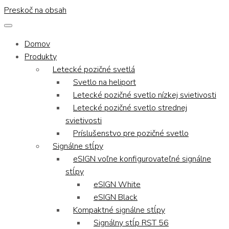
Preskoč na obsah
Domov
Produkty
Letecké pozičné svetlá
Svetlo na heliport
Letecké pozičné svetlo nízkej svietivosti
Letecké pozičné svetlo strednej
svietivosti
Príslušenstvo pre pozičné svetlo
Signálne stĺpy
eSIGN voľne konfigurovateľné signálne
stĺpy
eSIGN White
eSIGN Black
Kompaktné signálne stĺpy
Signálny stĺp RST 56