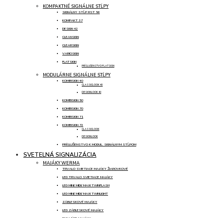
KOMPAKTNÉ SIGNÁLNE STĹPY
SIGNÁLNY STĹP RST 56
KOMPAKT 37
DESIGN 42
CLEANSIGN
CLEARSIGN
VARIOSIGN
FLATSIGN
PRÍSLUŠENSTVO FLATSIGN
MODULÁRNE SIGNÁLNE STĹPY
KOMBISIGN 40
CLASSICLOOK 40
DESIGNLOOK 40
KOMBISIGN 50
KOMBISIGN 70
KOMBISIGN 71
KOMBISIGN 72
CLASSICLOOK
DESIGNLOOK
PRÍSLUŠENSTVO K MODUL. SIGNÁLNYM STĹPOM
SVETELNÁ SIGNALIZÁCIA
MAJÁKY WERMA
TRVALO SVIETIACE MAJÁKY ŽIAROVKOVÉ
LED TRVALO SVIETIACE MAJÁKY
LED MINI/ MIDI/ MAXI TWINFLASH
LED MINI/ MIDI/ MAXI TWINLIGHT
ZÁBLESKOVÉ MAJÁKY
LED ZÁBLESKOVÉ MAJÁKY