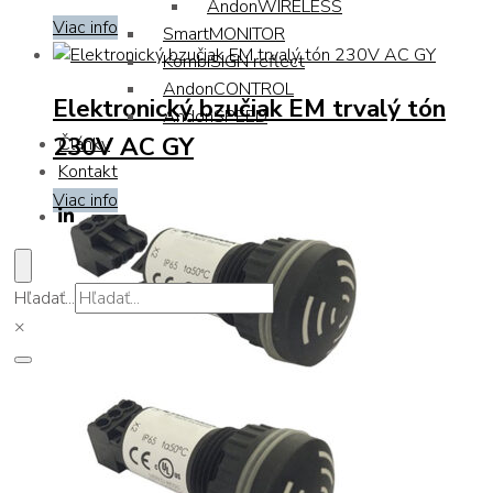
AndonWIRELESS
Viac info
SmartMONITOR
KombiSIGN reflect
AndonCONTROL
Elektronický bzučiak EM trvalý tón
AndonSPEED
230V AC GY
Články
Kontakt
Viac info
Hľadať...
×