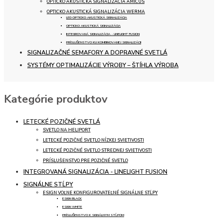
OPTICKO AKUSTICKÁ SIGNALIZÁCIA AMICUS
OPTICKO AKUSTICKÁ SIGNALIZÁCIA WERMA
LED OPTICKO AKUSTICKÁ SIGNALIZÁCIA
OPTICKO AKUSTICKÁ SIGNALIZÁCIA
INTEGROVANÁ SIGNALIZÁCIA - LINELIGHT FUSION
PRÍSLUŠENSTVO KU KOMBINOVANEJ SIGNALIZÁCII
SIGNALIZAČNÉ SEMAFORY A DOPRAVNÉ SVETLÁ
SYSTÉMY OPTIMALIZÁCIE VÝROBY – ŠTÍHLA VÝROBA
Kategórie produktov
LETECKÉ POZIČNÉ SVETLÁ
SVETLO NA HELIPORT
LETECKÉ POZIČNÉ SVETLO NÍZKEJ SVIETIVOSTI
LETECKÉ POZIČNÉ SVETLO STREDNEJ SVIETIVOSTI
PRÍSLUŠENSTVO PRE POZIČNÉ SVETLO
INTEGROVANÁ SIGNALIZÁCIA - LINELIGHT FUSION
SIGNÁLNE STĹPY
ESIGN VOĽNE KONFIGUROVATEĽNÉ SIGNÁLNE STĹPY
ESIGN BLACK
ESIGN WHITE
PRÍSLUŠENSTVO K SIGNÁLNYM STĹPOM