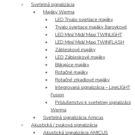
Svetelná signalizácia
Majáky Werma
LED Trvalo svietiace majáky
Trvalo svietiace majáky žiarovkové
LED Mini/ Midi/ Maxi TWINLIGHT
LED Mini/ Midi/ Maxi TWINFLASH
Zábleskové majáky
LED Zábleskové majáky
Blikajúce majáky
Rotačné majáky
Rotačné zrkadlové majáky
Integrovaná signalizácia – LineLIGHT
Fusion
Príslušenstvo k svetelnej signalizácii
Werma
Svetelná signalizácia Amicus
Akustická / zvuková signalizácia
Akustická signalizácia AMICUS