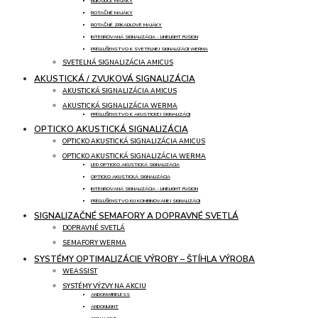
BLIKAJÚCE MAJÁKY
ROTAČNÉ MAJÁKY
ROTAČNÉ ZRKADLOVÉ MAJÁKY
INTEGROVANÁ SIGNALIZÁCIA - LINELIGHT FUSION
PRÍSLUŠENSTVO K SVETELNEJ SIGNALIZÁCII WERMA
SVETELNÁ SIGNALIZÁCIA AMICUS
AKUSTICKÁ / ZVUKOVÁ SIGNALIZÁCIA
AKUSTICKÁ SIGNALIZÁCIA AMICUS
AKUSTICKÁ SIGNALIZÁCIA WERMA
PRÍSLUŠENSTVO K AKUSTICKEJ SIGNALIZÁCII
OPTICKO AKUSTICKÁ SIGNALIZÁCIA
OPTICKO AKUSTICKÁ SIGNALIZÁCIA AMICUS
OPTICKO AKUSTICKÁ SIGNALIZÁCIA WERMA
LED OPTICKO AKUSTICKÁ SIGNALIZÁCIA
OPTICKO AKUSTICKÁ SIGNALIZÁCIA
INTEGROVANÁ SIGNALIZÁCIA - LINELIGHT FUSION
PRÍSLUŠENSTVO KU KOMBINOVANEJ SIGNALIZÁCII
SIGNALIZAČNÉ SEMAFORY A DOPRAVNÉ SVETLÁ
DOPRAVNÉ SVETLÁ
SEMAFORY WERMA
SYSTÉMY OPTIMALIZÁCIE VÝROBY – ŠTÍHLA VÝROBA
WEASSIST
SYSTÉMY VÝZVY NA AKCIU
ANDONWIRELESS
ANDONLIGHT