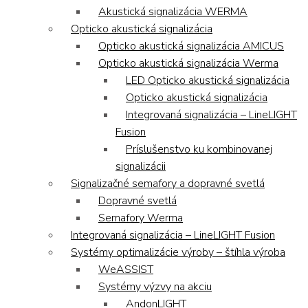
Akustická signalizácia WERMA
Opticko akustická signalizácia
Opticko akustická signalizácia AMICUS
Opticko akustická signalizácia Werma
LED Opticko akustická signalizácia
Opticko akustická signalizácia
Integrovaná signalizácia – LineLIGHT
Fusion
Príslušenstvo ku kombinovanej
signalizácii
Signalizačné semafory a dopravné svetlá
Dopravné svetlá
Semafory Werma
Integrovaná signalizácia – LineLIGHT Fusion
Systémy optimalizácie výroby – štíhla výroba
WeASSIST
Systémy výzvy na akciu
AndonLIGHT