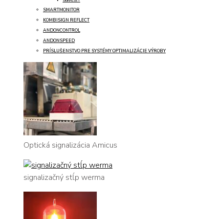
SIGNALSET
SMARTMONITOR
KOMBISIGN REFLECT
ANDONCONTROL
ANDONSPEED
PRÍSLUŠENSTVO PRE SYSTÉMY OPTIMALIZÁCIE VÝROBY
Optická signalizácia Amicus
signalizačný stĺp werma