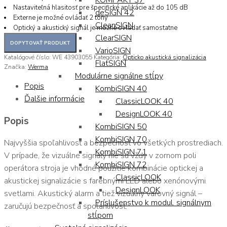
KOMPAKT 37
Nastaviteľná hlasitosť pre špecifické aplikácie až do 105 dB
deSIGN 42
Externe je možné ovládať 2 tóny
CleanSIGN
Optický a akustický signál je možné ovládať samostatne
ClearSIGN
VarioSIGN
Katalógové číslo:
WE 43903055
Kategória:
Opticko akustická signalizácia
FlatSIGN
Značka:
Werma
Modulárne signálne stĺpy
Popis
KombiSIGN 40
Ďalšie informácie
ClassicLOOK 40
DesignLOOK 40
Popis
KombiSIGN 50
KombiSIGN 70
Najvyššia spoľahlivosť a bezpečnosť vo všetkých prostrediach.
KombiSIGN 71
V prípade, že vizuálne signály nie sú vždy v zornom poli
KombiSIGN 72
operátora stroja je vhodné použitie kombinácie optickej a
ClassicLOOK
akustickej signalizácie s farebnými LED alebo xenónovými
DesignLOOK
svetlami. Akustický alarm a tiež vizuálny varovný signál –
Príslušenstvo k modul. signálnym
zaručujú bezpečnosť a spoľahlivosť.
stĺpom