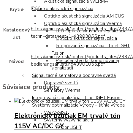
Akustická signalizácia WERMA
IP66
Opticko akustická signalizácia
Krytie
Opticko akustická signalizácia AMICUS
Opticko akustická signalizácia Werma
https://amicussk.sk/content/products_files/2337
Katalogový
LED Opticko akustická signalizácia
techn.-datasheet-1-43903055.pdf
list
Opticko akustická signalizácia
Integrovaná signalizácia – LineLIGHT
Fusion
https://amicussk.sk/content/products_files/2337
Príslušenstvo ku kombinovanej
Návod
bedienungsanleitung43901055.pdf
signalizácii
Signalizačné semafory a dopravné svetlá
Dopravné svetlá
Súvisiace produkty
Semafory Werma
Integrovaná signalizácia – LineLIGHT Fusion
Systémy optimalizácie výroby – štíhla výroba
WeASSIST
Elektronický bzučiak EM trvalý tón
Systémy výzvy na akciu
115V AC/DC GY
AndonLIGHT