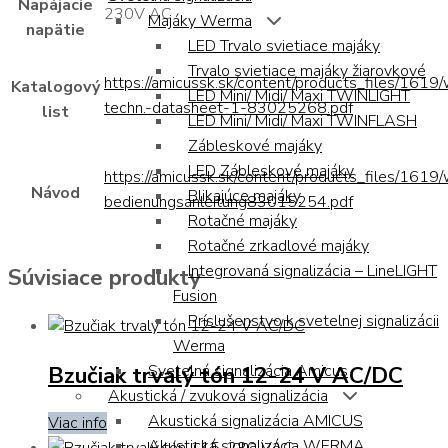
Napájacie
230V AC
Majáky Werma
napätie
LED Trvalo svietiace majáky
Trvalo svietiace majáky žiarovkové
https://amicussk.sk/content/products_files/1619
Katalogový
LED Mini/ Midi/ Maxi TWINLIGHT
techn.-datasheet-1-83025268.pdf
list
LED Mini/ Midi/ Maxi TWINFLASH
Zábleskové majáky
LED Zábleskové majáky
https://amicussk.sk/content/products_files/1619
Návod
Blikajúce majáky
bedienungsanleitung83015254.pdf
Rotačné majáky
Rotačné zrkadlové majáky
Integrovaná signalizácia – LineLIGHT
Súvisiace produkty
Fusion
Príslušenstvo k svetelnej signalizácii
Werma
Bzučiak trvalý tón 12-24 V AC/DC
Svetelná signalizácia Amicus
Akustická / zvuková signalizácia
Akustická signalizácia AMICUS
Viac info
Akustická signalizácia WERMA