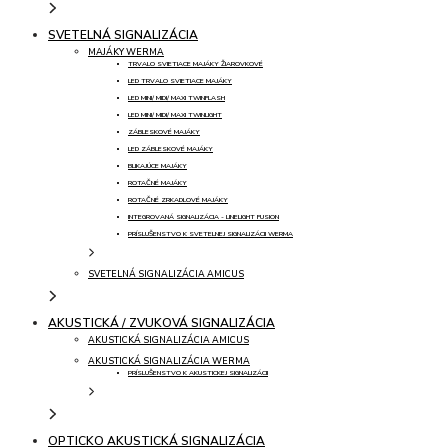
SVETELNÁ SIGNALIZÁCIA
MAJÁKY WERMA
TRVALO SVIETIACE MAJÁKY ŽIAROVKOVÉ
LED TRVALO SVIETIACE MAJÁKY
LED MINI/ MIDI/ MAXI TWINFLASH
LED MINI/ MIDI/ MAXI TWINLIGHT
ZÁBLESKOVÉ MAJÁKY
LED ZÁBLESKOVÉ MAJÁKY
BLIKAJÚCE MAJÁKY
ROTAČNÉ MAJÁKY
ROTAČNÉ ZRKADLOVÉ MAJÁKY
INTEGROVANÁ SIGNALIZÁCIA - LINELIGHT FUSION
PRÍSLUŠENSTVO K SVETELNEJ SIGNALIZÁCII WERMA
SVETELNÁ SIGNALIZÁCIA AMICUS
AKUSTICKÁ / ZVUKOVÁ SIGNALIZÁCIA
AKUSTICKÁ SIGNALIZÁCIA AMICUS
AKUSTICKÁ SIGNALIZÁCIA WERMA
PRÍSLUŠENSTVO K AKUSTICKEJ SIGNALIZÁCII
OPTICKO AKUSTICKÁ SIGNALIZÁCIA