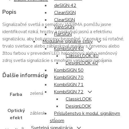
deSIGN 42
Popis
CleanSIGN
ClearSIGN
Signalizačné svetlá a semafory WERMA pomôžu jasne
VarioSIGN
identifikovať riziká, hrozby a poskytujú jasnú a efektívnu
FlatSIGN
signalizáciu, aby boli procesy bezpečné. V ponuke sú rotačné,
Modulárne signálne stĺpy
trvalo svietiace alebo zábleskové majáky s červenou alebo
KombiSIGN 40
žltou farbou v prevedení LED, halogénový alebo xenónový
ClassicLOOK 40
zdroj svetla signalizácie s mnohými variáciami napájania.
DesignLOOK 40
KombiSIGN 50
Ďalšie informácie
KombiSIGN 70
KombiSIGN 71
KombiSIGN 72
zelená
Farba
ClassicLOOK
DesignLOOK
Optický
záblesk
Príslušenstvo k modul. signálnym
efekt
stĺpom
Svetelná signalizácia