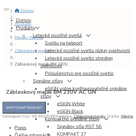
Domov
/
Domov
Produkty
Produkty
/
Letecké pozičné svetlá
Majáky Werma
Svetlo na heliport
/
Letecké pozičné svetlo nízkej svietivosti
Zábleskové majáky
/
Letecké pozičné svetlo strednej
Zábleskový maják BM 230V...
svietivosti
Príslušenstvo pre pozičné svetlo
Signálne stĺpy
eSIGN voľne konfigurovateľné signálne
Zábleskový maják BM 230V AC GN
stĺpy
eSIGN White
eSIGN Black
Katalógové číslo:
WE 83025268
Kategória:
Zábleskové majáky
Značka:
Werma
Kompaktné signálne stĺpy
Signálny stĺp RST 56
Popis
KOMPAKT 37
Ďalšie informácie