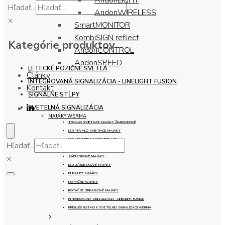
AndonLIGHT
Hľadať...
AndonWIRELESS
×
SmartMONITOR
KombiSIGN reflect
Kategórie produktov
AndonCONTROL
AndonSPEED
LETECKÉ POZIČNÉ SVETLÁ
Články
INTEGROVANÁ SIGNALIZÁCIA - LINELIGHT FUSION
Kontakt
SIGNÁLNE STĹPY
SVETELNÁ SIGNALIZÁCIA
MAJÁKY WERMA
TRVALO SVIETIACE MAJÁKY ŽIAROVKOVÉ
LED TRVALO SVIETIACE MAJÁKY
LED MINI/ MIDI/ MAXI TWINFLASH
Hľadať...
LED MINI/ MIDI/ MAXI TWINLIGHT
×
ZÁBLESKOVÉ MAJÁKY
LED ZÁBLESKOVÉ MAJÁKY
BLIKAJÚCE MAJÁKY
ROTAČNÉ MAJÁKY
ROTAČNÉ ZRKADLOVÉ MAJÁKY
INTEGROVANÁ SIGNALIZÁCIA - LINELIGHT FUSION
PRÍSLUŠENSTVO K SVETELNEJ SIGNALIZÁCII WERMA