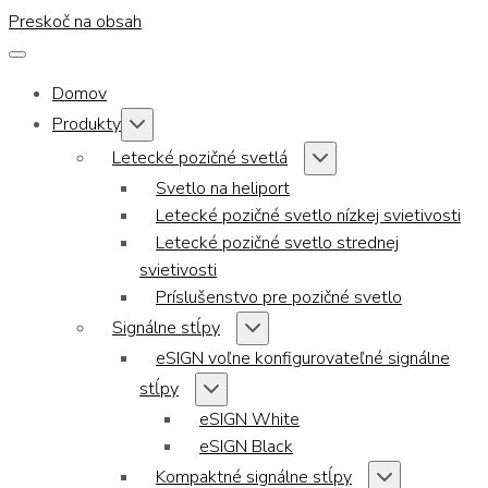
Preskoč na obsah
Domov
Produkty
Letecké pozičné svetlá
Svetlo na heliport
Letecké pozičné svetlo nízkej svietivosti
Letecké pozičné svetlo strednej
svietivosti
Príslušenstvo pre pozičné svetlo
Signálne stĺpy
eSIGN voľne konfigurovateľné signálne
stĺpy
eSIGN White
eSIGN Black
Kompaktné signálne stĺpy