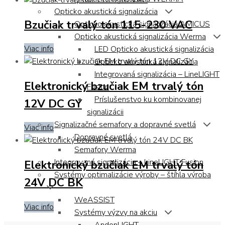
Opticko akustická signalizácia
Bzučiak trvalý tón 115-230 VAC
Opticko akustická signalizácia AMICUS
Opticko akustická signalizácia Werma
Viac info
LED Opticko akustická signalizácia
Opticko akustická signalizácia
Integrovaná signalizácia – LineLIGHT
Elektronický bzučiak EM trvalý tón
Fusion
Príslušenstvo ku kombinovanej
12V DC GY
signalizácii
Signalizačné semafory a dopravné svetlá
Viac info
Dopravné svetlá
Semafory Werma
Integrovaná signalizácia – LineLIGHT Fusion
Elektronický bzučiak EM trvalý tón
Systémy optimalizácie výroby – štíhla výroba
24V DC BK
WeASSIST
Viac info
Systémy výzvy na akciu