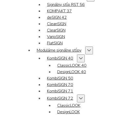
Signálny stĺp RST 56
KOMPAKT 37
deSIGN 42
CleanSIGN
ClearSIGN
VarioSIGN
FlatSIGN
Modulárne signálne stĺpy
KombiSIGN 40
ClassicLOOK 40
DesignLOOK 40
KombiSIGN 50
KombiSIGN 70
KombiSIGN 71
KombiSIGN 72
ClassicLOOK
DesignLOOK