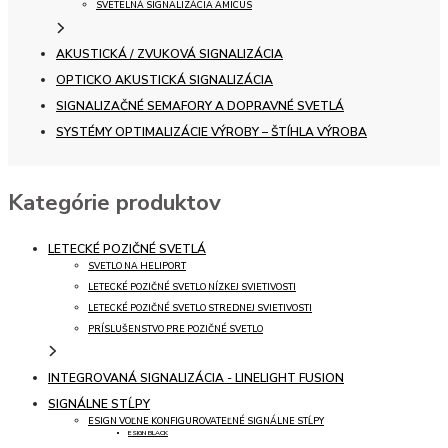
SVETELNÁ SIGNALIZÁCIA AMICUS
AKUSTICKÁ / ZVUKOVÁ SIGNALIZÁCIA
OPTICKO AKUSTICKÁ SIGNALIZÁCIA
SIGNALIZAČNÉ SEMAFORY A DOPRAVNÉ SVETLÁ
SYSTÉMY OPTIMALIZÁCIE VÝROBY – ŠTÍHLA VÝROBA
Kategórie produktov
LETECKÉ POZIČNÉ SVETLÁ
SVETLO NA HELIPORT
LETECKÉ POZIČNÉ SVETLO NÍZKEJ SVIETIVOSTI
LETECKÉ POZIČNÉ SVETLO STREDNEJ SVIETIVOSTI
PRÍSLUŠENSTVO PRE POZIČNÉ SVETLO
INTEGROVANÁ SIGNALIZÁCIA - LINELIGHT FUSION
SIGNÁLNE STĹPY
ESIGN VOĽNE KONFIGUROVATEĽNÉ SIGNÁLNE STĹPY
ESIGN BLACK