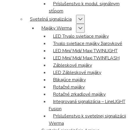
Príslušenstvo k modul. signálnym
stĺpom
Svetelná signalizácia
Majáky Werma
LED Trvalo svietiace majáky
Trvalo svietiace majáky žiarovkové
LED Mini/ Midi/ Maxi TWINLIGHT
LED Mini/ Midi/ Maxi TWINFLASH
Zábleskové majáky
LED Zábleskové majáky
Blikajúce majáky
Rotačné majáky
Rotačné zrkadlové majáky
Integrovaná signalizácia – LineLIGHT
Fusion
Príslušenstvo k svetelnej signalizácii
Werma