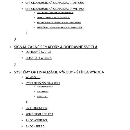
OPTICKO AKUSTICKÁ SIGNALIZÁCIA AMICUS
OPTICKO AKUSTICKÁ SIGNALIZÁCIA WERMA
LED OPTICKO AKUSTICKÁ SIGNALIZÁCIA
OPTICKO AKUSTICKÁ SIGNALIZÁCIA
INTEGROVANÁ SIGNALIZÁCIA - LINELIGHT FUSION
PRÍSLUŠENSTVO KU KOMBINOVANEJ SIGNALIZÁCII
SIGNALIZAČNÉ SEMAFORY A DOPRAVNÉ SVETLÁ
DOPRAVNÉ SVETLÁ
SEMAFORY WERMA
SYSTÉMY OPTIMALIZÁCIE VÝROBY – ŠTÍHLA VÝROBA
WEASSIST
SYSTÉMY VÝZVY NA AKCIU
ANDONWIRELESS
ANDONLIGHT
SIGNALSET
SMARTMONITOR
KOMBISIGN REFLECT
ANDONCONTROL
ANDONSPEED