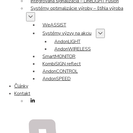
Integrovaná signalizácia – LineLIGHT Fusion
Systémy optimalizácie výroby – štíhla výroba
WeASSIST
Systémy výzvy na akciu
AndonLIGHT
AndonWIRELESS
SmartMONITOR
KombiSIGN reflect
AndonCONTROL
AndonSPEED
Články
Kontakt