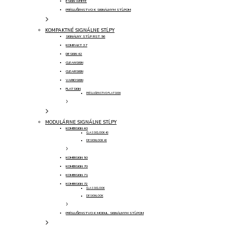
ESIGN WHITE
PRÍSLUŠENSTVO K SIGNÁLNYM STĹPOM
KOMPAKTNÉ SIGNÁLNE STĹPY
SIGNÁLNY STĹP RST 56
KOMPAKT 37
DESIGN 42
CLEANSIGN
CLEARSIGN
VARIOSIGN
FLATSIGN
PRÍSLUŠENSTVO FLATSIGN
MODULÁRNE SIGNÁLNE STĹPY
KOMBISIGN 40
CLASSICLOOK 40
DESIGNLOOK 40
KOMBISIGN 50
KOMBISIGN 70
KOMBISIGN 71
KOMBISIGN 72
CLASSICLOOK
DESIGNLOOK
PRÍSLUŠENSTVO K MODUL. SIGNÁLNYM STĹPOM