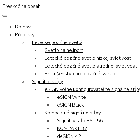
Preskoč na obsah
Domov
Produkty
Letecké pozičné svetlá
Svetlo na heliport
Letecké pozičné svetlo nízkej svietivosti
Letecké pozičné svetlo strednej svietivosti
Príslušenstvo pre pozičné svetlo
Signálne stĺpy
eSIGN voľne konfigurovateľné signálne stĺp
eSIGN White
eSIGN Black
Kompaktné signálne stĺpy
Signálny stĺp RST 56
KOMPAKT 37
deSIGN 42