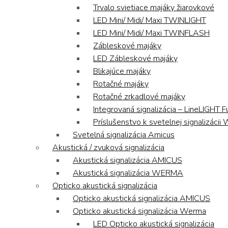
Trvalo svietiace majáky žiarovkové
LED Mini/ Midi/ Maxi TWINLIGHT
LED Mini/ Midi/ Maxi TWINFLASH
Zábleskové majáky
LED Zábleskové majáky
Blikajúce majáky
Rotačné majáky
Rotačné zrkadlové majáky
Integrovaná signalizácia – LineLIGHT F
Príslušenstvo k svetelnej signalizáci
Svetelná signalizácia Amicus
Akustická / zvuková signalizácia
Akustická signalizácia AMICUS
Akustická signalizácia WERMA
Opticko akustická signalizácia
Opticko akustická signalizácia AMICUS
Opticko akustická signalizácia Werma
LED Opticko akustická signalizácia