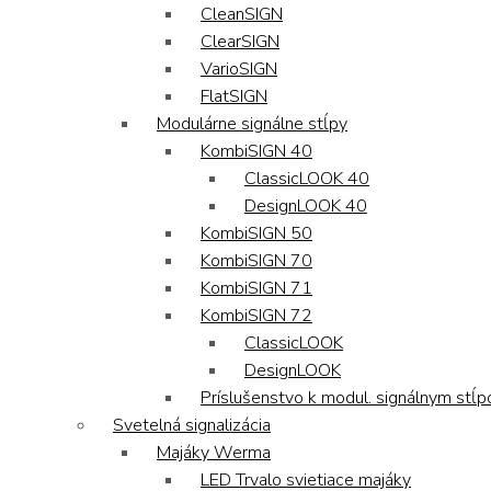
CleanSIGN
ClearSIGN
VarioSIGN
FlatSIGN
Modulárne signálne stĺpy
KombiSIGN 40
ClassicLOOK 40
DesignLOOK 40
KombiSIGN 50
KombiSIGN 70
KombiSIGN 71
KombiSIGN 72
ClassicLOOK
DesignLOOK
Príslušenstvo k modul. signálnym stĺ
Svetelná signalizácia
Majáky Werma
LED Trvalo svietiace majáky