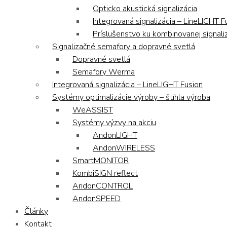
Opticko akustická signalizácia
Integrovaná signalizácia – LineLIGHT F
Príslušenstvo ku kombinovanej signaliz
Signalizačné semafory a dopravné svetlá
Dopravné svetlá
Semafory Werma
Integrovaná signalizácia – LineLIGHT Fusion
Systémy optimalizácie výroby – štíhla výroba
WeASSIST
Systémy výzvy na akciu
AndonLIGHT
AndonWIRELESS
SmartMONITOR
KombiSIGN reflect
AndonCONTROL
AndonSPEED
Články
Kontakt